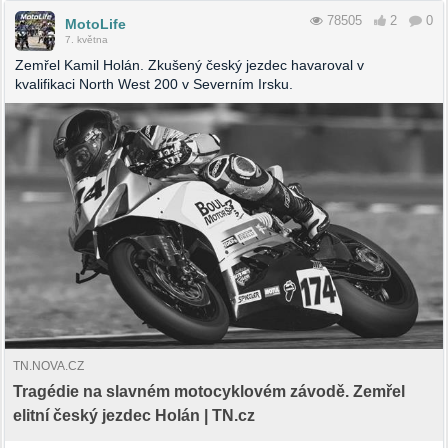
78505
2
0
MotoLife
7. května
Zemřel Kamil Holán. Zkušený český jezdec havaroval v
kvalifikaci North West 200 v Severním Irsku.
TN.NOVA.CZ
Tragédie na slavném motocyklovém závodě. Zemřel
elitní český jezdec Holán | TN.cz