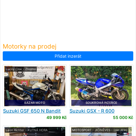
Motorky na prodej
Přidat inzerát
Lucky Cow - Znojmo
BAZAR MOTO
SOUKROMÁ INZERCE
Suzuki
GSF 650 N Bandit
Suzuki
GSX - R 600
49 999 Kč
55 000 Kč
Leon Richter - KUTNÁ HORA
MOTOSPORT - JIČÍNĚVES - (okr.Jičín)