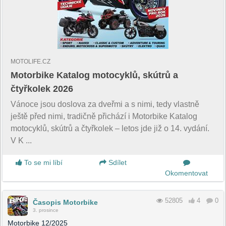
MOTOLIFE.CZ
Motorbike Katalog motocyklů, skútrů a
čtyřkolek 2026
Vánoce jsou doslova za dveřmi a s nimi, tedy vlastně
ještě před nimi, tradičně přichází i Motorbike Katalog
motocyklů, skútrů a čtyřkolek – letos jde již o 14. vydání.
V K ...
To se mi líbí
Sdílet
Okomentovat
52805
4
0
Časopis Motorbike
3. prosince
Motorbike 12/2025