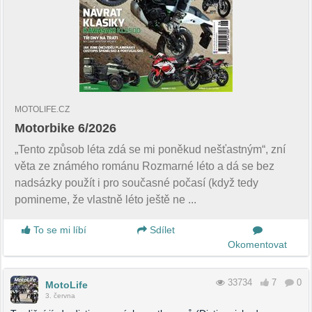
MOTOLIFE.CZ
Motorbike 6/2026
„Tento způsob léta zdá se mi poněkud nešťastným“, zní
věta ze známého románu Rozmarné léto a dá se bez
nadsázky použít i pro současné počasí (když tedy
pomineme, že vlastně léto ještě ne ...
To se mi líbí
Sdílet
Okomentovat
33734
7
0
MotoLife
3. června