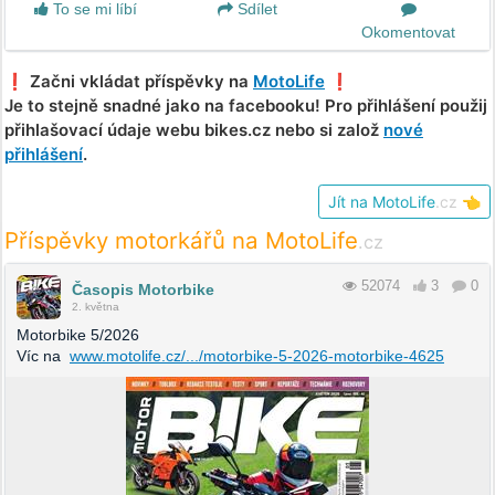
To se mi líbí
Sdílet
Okomentovat
❗️ Začni vkládat příspěvky na
MotoLife
❗️
Je to stejně snadné jako na facebooku! Pro přihlášení použij
přihlašovací údaje webu bikes.cz nebo si založ
nové
přihlášení
.
Jít na MotoLife
.cz
👈
Příspěvky motorkářů na MotoLife
.cz
52074
3
0
Časopis Motorbike
2. května
Motorbike 5/2026
Víc na
www.motolife.cz/.../motorbike-5-2026-motorbike-4625