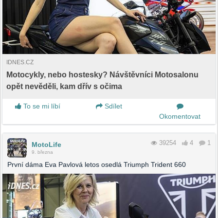
IDNES.CZ
Motocykly, nebo hostesky? Návštěvníci Motosalonu
opět nevěděli, kam dřív s očima
To se mi líbí
Sdílet
Okomentovat
39254
4
1
MotoLife
9. března
První dáma Eva Pavlová letos osedlá Triumph Trident 660