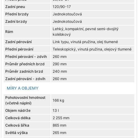
Zadní pneu
120/90-17
Přední brzdy
Jednokotoučová
Zadní brzdy
Jednokotoučová
Lehký, kompaktní, pevné semi-dvojitý
Rám
kolébkový
Zadní pérování
Link typu, vinutá pružina, olej tlumené
Přední pérování
Teleskopický, vinutá pružina, olejový tlumené
Přední pérování - zdvih
260 mm
Průměr předních brzd
290 mm
Průměr zadních brzd
240 mm
Zadní pérování - zdvih
260 mm
MÍRY A OBJEMY
Pohotovostní hmotnost
166 kg
(včetně náplní)
Objem nádrže
13 l
Celková délka
2 255 mm
Celková šířka
865 mm
Světlá výška
265 mm