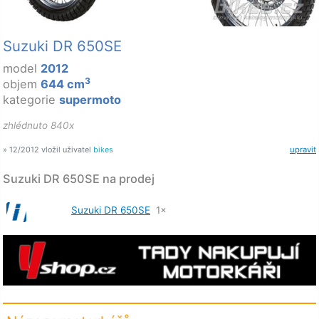
Suzuki DR 650SE
model
2012
3
objem
644 cm
kategorie
supermoto
zhlédnuto 840x
» 12/2012 vložil uživatel
bikes
upravit
Suzuki DR 650SE na prodej
Suzuki DR 650SE
1×