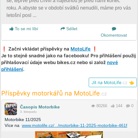
se, teprve před chvílí a najednou je před námi konec
roku. A abyste se v období svátků nenudili, máme pro vás
letošní posl ...
To se mi líbí
Sdílet
Okomentovat
❗️ Začni vkládat příspěvky na
MotoLife
❗️
Je to stejně snadné jako na facebooku! Pro přihlášení použij
přihlašovací údaje webu bikes.cz nebo si založ
nové
přihlášení
.
Jít na MotoLife
.cz
👈
Příspěvky motorkářů na MotoLife
.cz
80266
144
0
Časopis Motorbike
3. listopadu
Motorbike 11/2025
Více na
www.motolife.cz/.../motorbike-11-2025-motorbike-461f