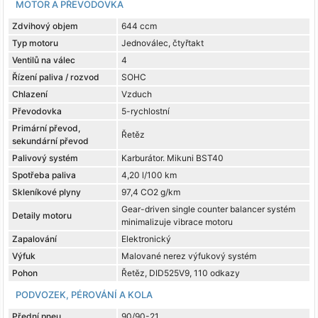
MOTOR A PŘEVODOVKA
Zdvihový objem
644 ccm
Typ motoru
Jednoválec, čtyřtakt
Ventilů na válec
4
Řízení paliva / rozvod
SOHC
Chlazení
Vzduch
Převodovka
5-rychlostní
Primární převod,
Řetěz
sekundární převod
Palivový systém
Karburátor. Mikuni BST40
Spotřeba paliva
4,20 l/100 km
Skleníkové plyny
97,4 CO2 g/km
Gear-driven single counter balancer systém
Detaily motoru
minimalizuje vibrace motoru
Zapalování
Elektronický
Výfuk
Malované nerez výfukový systém
Pohon
Řetěz, DID525V9, 110 odkazy
PODVOZEK, PÉROVÁNÍ A KOLA
Přední pneu
90/90-21