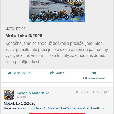
MOTOLIFE.CZ
Motorbike 3/2026
Konečně jsme se snad už dočkali a přichází jaro. Sice
zatím pomalu, ale přeci jen se už dá aspoň na pár hodiny
vyjet, než nás večerní, nízké teploty zaženou zas domů.
No a po příjezdu si ...
To se mi líbí
Sdílet
Okomentovat
38772
302
0
Časopis Motorbike
1. února
Motorbike 1-2/2026
Více na
www.motolife.cz/.../motorbike-2-2026-motorbike-4622