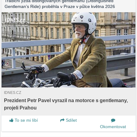
Tradiční jízda distingovaných gentlemanů (Distinguished
Gentleman’s Ride) proběhla v Praze v půlce května 2026
IDNES.CZ
Prezident Petr Pavel vyrazil na motorce s gentlemany,
projeli Prahou
To se mi líbí
Sdílet
Okomentovat