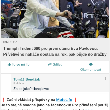
IDNES.CZ
Triumph Trident 660 pro první dámu Evu Pavlovou.
Přívětivého naháče dostala na rok, pak půjde do dražby
To se mi líbí
Sdílet
Okomentovat
1
Tomáš Bendžák
3. dubna
Za co jako?silenej svet
❗️ Začni vkládat příspěvky na
MotoLife
❗️
Je to stejně snadné jako na facebooku! Pro přihlášení použij