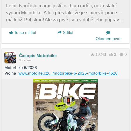
Letní dvoučíslo máme ještě o chlup raději, než ostatní
vydání Motorbike. A to i přes fakt, že je s ním víc práce –
má totiž 154 stran! Ale za prvé jsou v době jeho příprav ...
To se mi líbí
Sdílet
Okomentovat
19243
3
0
Časopis Motorbike
3. června
Motorbike 6/2026
Víc na
www.motolife.cz/.../motorbike-6-2026-motorbike-4626