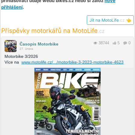
přihlašovací údaje webu bikes.cz nebo si založ
nové
přihlášení
.
Jít na MotoLife
.cz
👈
Příspěvky motorkářů na MotoLife
.cz
38744
5
0
Časopis Motorbike
27. února
Motorbike 3/2026
Více na
www.motolife.cz/.../motorbike-3-2023-motorbike-4623