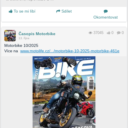
To se mi líbí
Sdílet
Okomentovat
37045
0
0
Časopis Motorbike
13. října
Motorbike 10/2025
Více na
www.motolife.cz/.../motorbike-10-2025-motorbike-461e