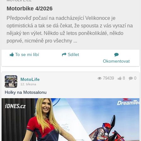
MOTOLIFE.CZ
Motorbike 4/2026
Předpověď počasí na nadcházející Velikonoce je
optimistická a tak se dá čekat, že spousta z vás vyrazí na
nějaký ten výlet. Někdo už letos poněkolikáté, někdo
poprvé, nicméně pro všechny ...
To se mi líbí
Sdílet
Okomentovat
79439
8
0
MotoLife
12. března
Holky na Motosalonu