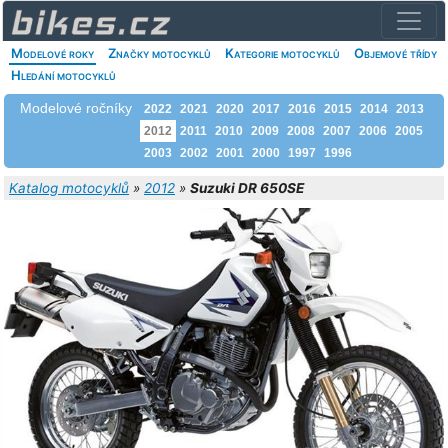
Modelové roky
Značky motocyklů
Kategorie motocyklů
Objemové třídy
Hledání motocyklů
Modelové ročníky
2022
2021
2020
2017
2016
2015
2014
2013
2012
2011
2010
2009
2008
2007
2006
2005
2003
2002
2001
2000
1997
1996
Katalog motocyklů
»
2012
»
Suzuki DR 650SE