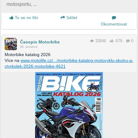
motosportu, ...
To se mi líbí
Sdílet
Okomentovat
32646
-579
0
Časopis Motorbike
30. prosince
Motorbike katalog 2026
Více na
www.motolife.cz/.../motorbike-katalog-motocyklu-skutru-a-
ctyrkolek-2026-motorbike-4621