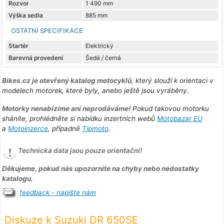
Rozvor
1 490 mm
Výška sedla
885 mm
OSTATNÍ SPECIFIKACE
Startér
Elektrický
Barevná provedení
Šedá / černá
Bikes.cz je otevřený katalog motocyklů
, který slouží k orientaci v
modelech motorek, které byly, anebo ještě jsou vyráběny.
Motorky nenabízíme ani neprodáváme!
Pokud takovou motorku
sháníte, prohlédněte si nabídku inzertních webů
Motobazar EU
a
Motoinzerce
, případně
Tipmoto
.
Technická data jsou pouze orientační!
Děkujeme, pokud nás upozorníte na chyby nebo nedostatky
katalogu.
feedback - napište nám
Diskuze k Suzuki DR 650SE