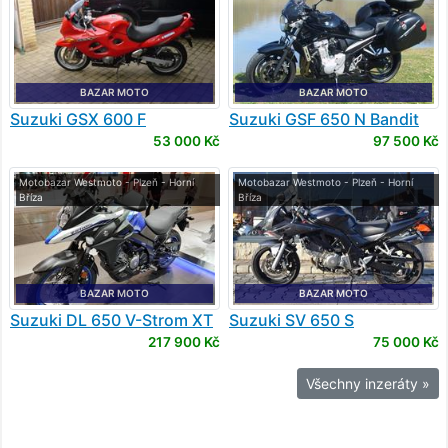
BAZAR MOTO
BAZAR MOTO
Suzuki
GSX 600 F
Suzuki
GSF 650 N Bandit
53 000 Kč
97 500 Kč
Motobazar Westmoto - Plzeň - Horní
Motobazar Westmoto - Plzeň - Horní
Bříza
Bříza
BAZAR MOTO
BAZAR MOTO
Suzuki
DL 650 V-Strom XT
Suzuki
SV 650 S
ABS
217 900 Kč
75 000 Kč
Všechny inzeráty »