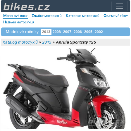
Modelové roky
Značky motocyklů
Kategorie motocyklů
Objemové třídy
Hledání motocyklů
Modelové ročníky
2013
2008
2007
2006
2005
2002
Katalog motocyklů
»
2013
»
Aprilia Sportcity 125