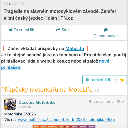
TN.NOVA.CZ
Tragédie na slavném motocyklovém závodě. Zemřel
elitní český jezdec Holán | TN.cz
To se mi líbí
Sdílet
Okomentovat
❗️ Začni vkládat příspěvky na
MotoLife
❗️
Je to stejně snadné jako na facebooku! Pro přihlášení použij
přihlašovací údaje webu bikes.cz nebo si založ
nové
přihlášení
.
Jít na MotoLife
.cz
👈
Příspěvky motorkářů na MotoLife
.cz
52865
3
0
Časopis Motorbike
2. května
Motorbike 5/2026
Víc na
www.motolife.cz/.../motorbike-5-2026-motorbike-4625