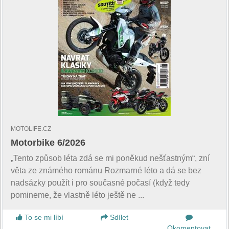
MOTOLIFE.CZ
Motorbike 6/2026
„Tento způsob léta zdá se mi poněkud nešťastným“, zní
věta ze známého románu Rozmarné léto a dá se bez
nadsázky použít i pro současné počasí (když tedy
pomineme, že vlastně léto ještě ne ...
To se mi líbí
Sdílet
Okomentovat