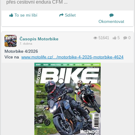
přes cestovní endura CFM ...
To se mi líbí
Sdílet
Okomentovat
51641
5
0
Časopis Motorbike
7. dubna
Motorbike 4/2026
Více na
www.motolife.cz/.../motorbike-4-2026-motorbike-4624