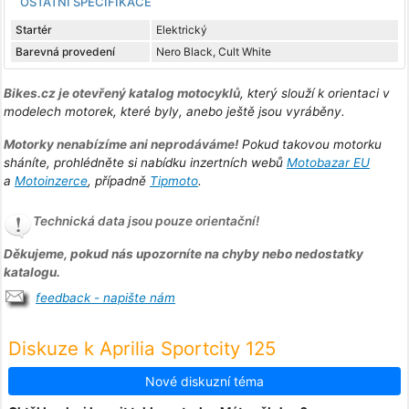
OSTATNÍ SPECIFIKACE
Startér
Elektrický
Barevná provedení
Nero Black, Cult White
Bikes.cz je otevřený katalog motocyklů
, který slouží k orientaci v
modelech motorek, které byly, anebo ještě jsou vyráběny.
Motorky nenabízíme ani neprodáváme!
Pokud takovou motorku
sháníte, prohlédněte si nabídku inzertních webů
Motobazar EU
a
Motoinzerce
, případně
Tipmoto
.
Technická data jsou pouze orientační!
Děkujeme, pokud nás upozorníte na chyby nebo nedostatky
katalogu.
feedback - napište nám
Diskuze k Aprilia Sportcity 125
Nové diskuzní téma