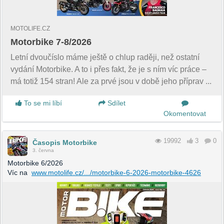
MOTOLIFE.CZ
Motorbike 7-8/2026
Letní dvoučíslo máme ještě o chlup raději, než ostatní
vydání Motorbike. A to i přes fakt, že je s ním víc práce –
má totiž 154 stran! Ale za prvé jsou v době jeho příprav ...
To se mi líbí
Sdílet
Okomentovat
19992
3
0
Časopis Motorbike
3. června
Motorbike 6/2026
Víc na
www.motolife.cz/.../motorbike-6-2026-motorbike-4626