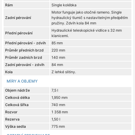
Rám
Single kolébka
Motor funguje jako otočné rameno. Single
Zadní pérování
hydraulický tlumič s nastavitelným předpětím
pružiny. Zdvih kola 84 mm
Hydraulické teleskopické vidlice s 32 mm
Přední pérování
klanicemi.
Přední pérování - zdvih
85 mm
Průměr předních brzd
220 mm
Průměr zadních brzd
140 mm
Zadní pérování - zdvih
84 mm
Kola
Z lehké slitiny.
MÍRY A OBJEMY
Objem nádrže
7,5 l
Celková délka
1,950 mm
Celková šířka
740 mm
Rozvor
1 358 mm
Rezerva
1,50 l
Výška sedla
775 mm