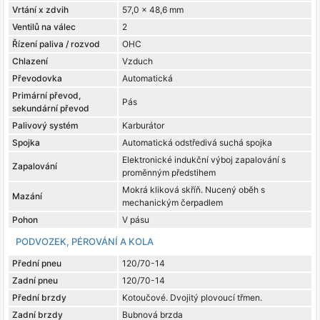
Vrtání x zdvih
57,0 x 48,6 mm
Ventilů na válec
2
Řízení paliva / rozvod
OHC
Chlazení
Vzduch
Převodovka
Automatická
Primární převod,
Pás
sekundární převod
Palivový systém
Karburátor
Spojka
Automatická odstředivá suchá spojka
Elektronické indukční výboj zapalování s
Zapalování
proměnným předstihem
Mokrá kliková skříň. Nucený oběh s
Mazání
mechanickým čerpadlem
Pohon
V pásu
PODVOZEK, PÉROVÁNÍ A KOLA
Přední pneu
120/70-14
Zadní pneu
120/70-14
Přední brzdy
Kotoučové. Dvojitý plovoucí třmen.
Zadní brzdy
Bubnová brzda