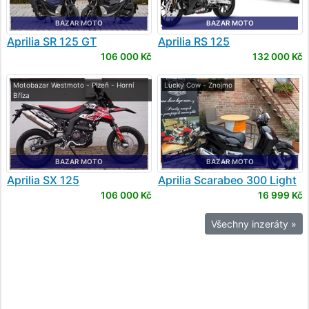
BAZAR MOTO
BAZAR MOTO
Aprilia
SR 125 GT
Aprilia
RS 125
106 000 Kč
132 000 Kč
Motobazar Westmoto - Plzeň - Horní
Lucky Cow - Znojmo
Bříza
BAZAR MOTO
BAZAR MOTO
Aprilia
SX 125
Aprilia
Scarabeo 300 Light
106 000 Kč
16 999 Kč
Všechny inzeráty »