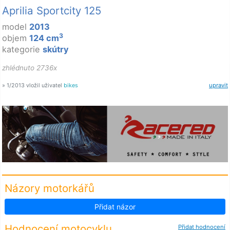
Aprilia Sportcity 125
model
2013
3
objem
124 cm
kategorie
skútry
zhlédnuto 2736x
» 1/2013 vložil uživatel
bikes
upravit
Názory motorkářů
Přidat názor
Hodnocení motocyklu
Přidat hodnocení