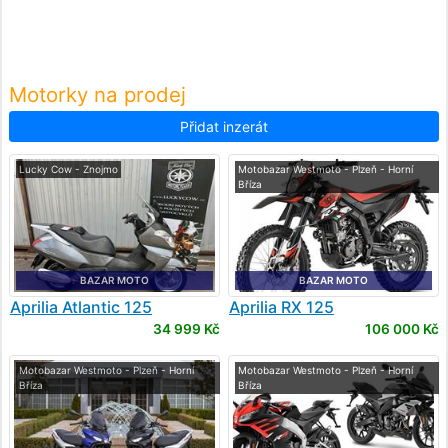
Motorky na prodej
Přidat inzerát
Lucky Cow - Znojmo
Motobazar Westmoto - Plzeň - Horní
Bříza
BAZAR MOTO
BAZAR MOTO
Aprilia
Atlantic 125
Aprilia
RX 125
34 999 Kč
106 000 Kč
Motobazar Westmoto - Plzeň - Horní
Motobazar Westmoto - Plzeň - Horní
Bříza
Bříza