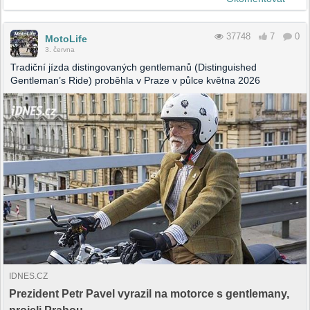
37748
7
0
MotoLife
3. června
Tradiční jízda distingovaných gentlemanů (Distinguished
Gentleman’s Ride) proběhla v Praze v půlce května 2026
IDNES.CZ
Prezident Petr Pavel vyrazil na motorce s gentlemany,