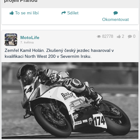
projeli Prahou
To se mi líbí
Sdílet
Okomentovat
82778
2
0
MotoLife
7. května
Zemřel Kamil Holán. Zkušený český jezdec havaroval v
kvalifikaci North West 200 v Severním Irsku.