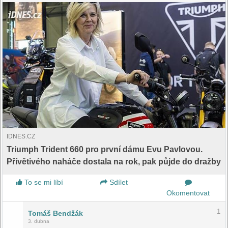
IDNES.CZ
Triumph Trident 660 pro první dámu Evu Pavlovou.
Přívětivého naháče dostala na rok, pak půjde do dražby
To se mi líbí
Sdílet
Okomentovat
1
Tomáš Bendžák
3. dubna