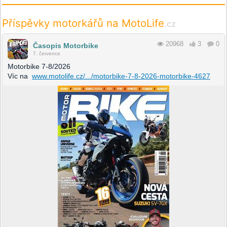
Příspěvky motorkářů na MotoLife
.cz
20968
3
0
Časopis Motorbike
7. července
Motorbike 7-8/2026
Víc na
www.motolife.cz/.../motorbike-7-8-2026-motorbike-4627