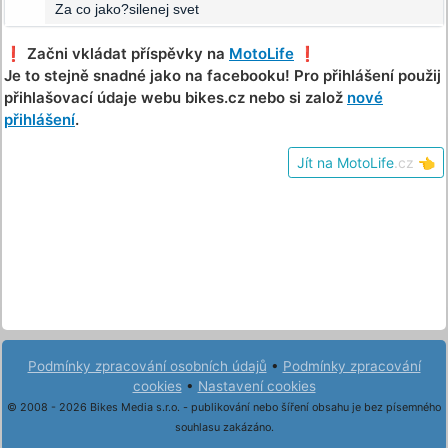
Za co jako?silenej svet
❗️ Začni vkládat příspěvky na
MotoLife
❗️
Je to stejně snadné jako na facebooku! Pro přihlášení použij
přihlašovací údaje webu bikes.cz nebo si založ
nové
přihlášení
.
Jít na MotoLife
.cz
👈
Podmínky zpracování osobních údajů
•
Podmínky zpracování
cookies
•
Nastavení cookies
© 2008 - 2026 Bikes Media s.r.o. - publikování nebo šíření obsahu je bez písemného
souhlasu zakázáno.