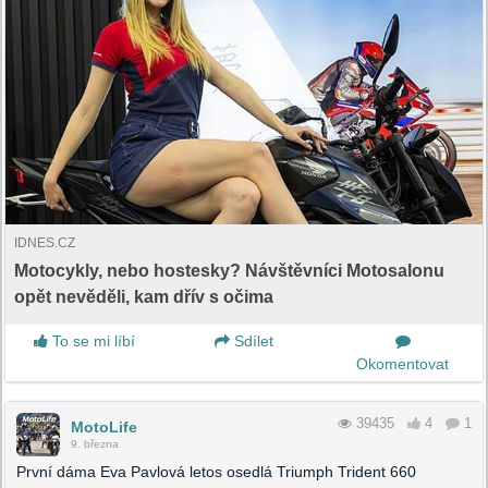
IDNES.CZ
Motocykly, nebo hostesky? Návštěvníci Motosalonu
opět nevěděli, kam dřív s očima
To se mi líbí
Sdílet
Okomentovat
39435
4
1
MotoLife
9. března
První dáma Eva Pavlová letos osedlá Triumph Trident 660