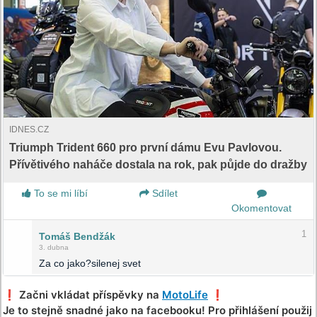
IDNES.CZ
Triumph Trident 660 pro první dámu Evu Pavlovou.
Přívětivého naháče dostala na rok, pak půjde do dražby
To se mi líbí
Sdílet
Okomentovat
1
Tomáš Bendžák
3. dubna
Za co jako?silenej svet
❗️ Začni vkládat příspěvky na
MotoLife
❗️
Je to stejně snadné jako na facebooku! Pro přihlášení použij