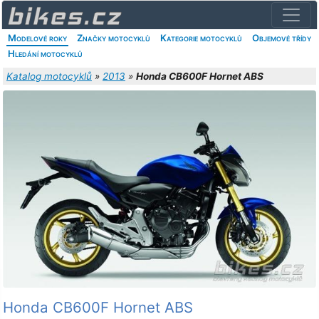
Modelové roky
Značky motocyklů
Kategorie motocyklů
Objemové třídy
Hledání motocyklů
Katalog motocyklů
»
2013
»
Honda CB600F Hornet ABS
Honda CB600F Hornet ABS