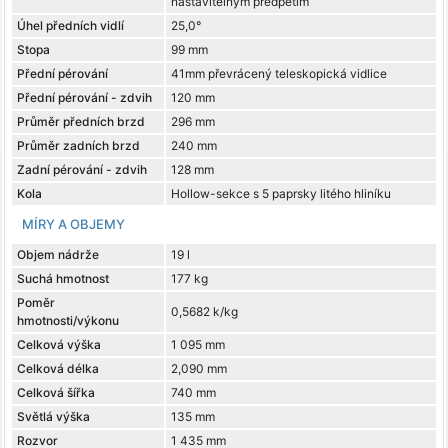
nastavitelným předpětím
Úhel předních vidlí
25,0°
Stopa
99 mm
Přední pérování
41mm převrácený teleskopická vidlice
Přední pérování - zdvih
120 mm
Průměr předních brzd
296 mm
Průměr zadních brzd
240 mm
Zadní pérování - zdvih
128 mm
Kola
Hollow-sekce s 5 paprsky litého hliníku
MÍRY A OBJEMY
Objem nádrže
19 l
Suchá hmotnost
177 kg
Poměr
0,5682 k/kg
hmotnosti/výkonu
Celková výška
1 095 mm
Celková délka
2,090 mm
Celková šířka
740 mm
Světlá výška
135 mm
Rozvor
1 435 mm