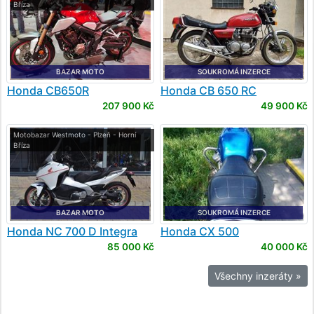
Bříza
BAZAR MOTO
SOUKROMÁ INZERCE
Honda
CB650R
Honda
CB 650 RC
207 900 Kč
49 900 Kč
Motobazar Westmoto - Plzeň - Horní
Bříza
BAZAR MOTO
SOUKROMÁ INZERCE
Honda
NC 700 D Integra
Honda
CX 500
85 000 Kč
40 000 Kč
Všechny inzeráty »