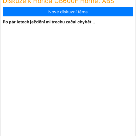
Diskuze k Honda CB600F Hornet ABS
Nové diskuzní téma
Po pár letech ježdění mi trochu začal chybět...