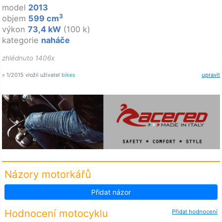
model
2013
3
objem
599 cm
výkon
73,4 kW
(100 k)
kategorie
naháče
zhlédnuto 1406x
» 1/2015 vložil uživatel
bikes
upravit
Názory motorkářů
Přidat názor
Hodnocení motocyklu
Přidat hodnocení