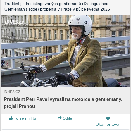
Tradiční jízda distingovaných gentlemanů (Distinguished
Gentleman’s Ride) proběhla v Praze v půlce května 2026
IDNES.CZ
Prezident Petr Pavel vyrazil na motorce s gentlemany,
projeli Prahou
To se mi líbí
Sdílet
Okomentovat