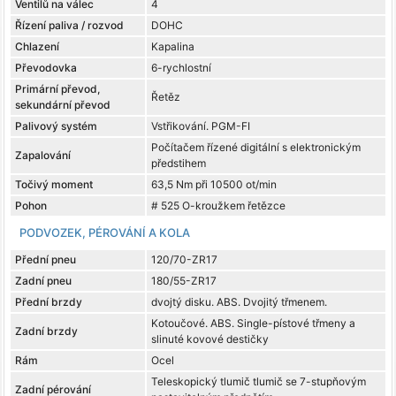
Ventilů na válec
4
Řízení paliva / rozvod
DOHC
Chlazení
Kapalina
Převodovka
6-rychlostní
Primární převod,
Řetěz
sekundární převod
Palivový systém
Vstřikování. PGM-FI
Počítačem řízené digitální s elektronickým
Zapalování
předstihem
Točivý moment
63,5 Nm při 10500 ot/min
Pohon
# 525 O-kroužkem řetězce
PODVOZEK, PÉROVÁNÍ A KOLA
Přední pneu
120/70-ZR17
Zadní pneu
180/55-ZR17
Přední brzdy
dvojtý disku. ABS. Dvojitý třmenem.
Kotoučové. ABS. Single-pístové třmeny a
Zadní brzdy
slinuté kovové destičky
Rám
Ocel
Teleskopický tlumič tlumič se 7-stupňovým
Zadní pérování