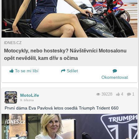
IDNES.CZ
Motocykly, nebo hostesky? Návštěvníci Motosalonu
opět nevěděli, kam dřív s očima
To se mi líbí
Sdílet
Okomentovat
39228
4
1
MotoLife
9. března
První dáma Eva Pavlová letos osedlá Triumph Trident 660