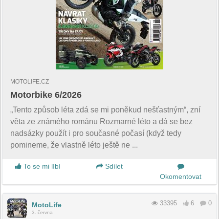
MOTOLIFE.CZ
Motorbike 6/2026
„Tento způsob léta zdá se mi poněkud nešťastným“, zní
věta ze známého románu Rozmarné léto a dá se bez
nadsázky použít i pro současné počasí (když tedy
pomineme, že vlastně léto ještě ne ...
To se mi líbí
Sdílet
Okomentovat
33395
6
0
MotoLife
3. června