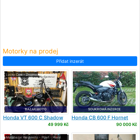
Motorky na prodej
Přidat inzerát
Lucky Cow - Znojmo
BAZAR MOTO
SOUKROMÁ INZERCE
Honda
VT 600 C Shadow
Honda
CB 600 F Hornet
49 999 Kč
90 000 Kč
Motobazar Westmoto - Plzeň - Horní