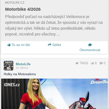
MOTOLIFE.CZ
Motorbike 4/2026
Předpověď počasí na nadcházející Velikonoce je
optimistická a tak se dá čekat, že spousta z vás vyrazí na
nějaký ten výlet. Někdo už letos poněkolikáté, někdo
poprvé, nicméně pro všechny ...
To se mi líbí
Sdílet
Okomentovat
79416
8
0
MotoLife
12. března
Holky na Motosalonu