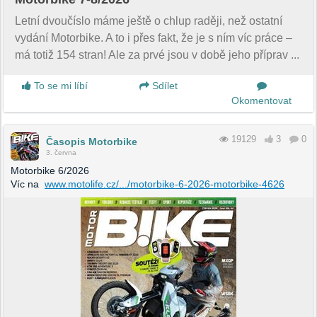
Letní dvoučíslo máme ještě o chlup raději, než ostatní
vydání Motorbike. A to i přes fakt, že je s ním víc práce –
má totiž 154 stran! Ale za prvé jsou v době jeho příprav ...
To se mi líbí
Sdílet
Okomentovat
19129
3
0
Časopis Motorbike
3. června
Motorbike 6/2026
Víc na
www.motolife.cz/.../motorbike-6-2026-motorbike-4626