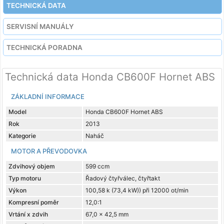
TECHNICKÁ DATA
SERVISNÍ MANUÁLY
TECHNICKÁ PORADNA
Technická data Honda CB600F Hornet ABS
ZÁKLADNÍ INFORMACE
Model
Honda CB600F Hornet ABS
Rok
2013
Kategorie
Naháč
MOTOR A PŘEVODOVKA
Zdvihový objem
599 ccm
Typ motoru
Řadový čtyřválec, čtyřtakt
Výkon
100,58 k (73,4 kW)) při 12000 ot/min
Kompresní poměr
12,0:1
Vrtání x zdvih
67,0 x 42,5 mm