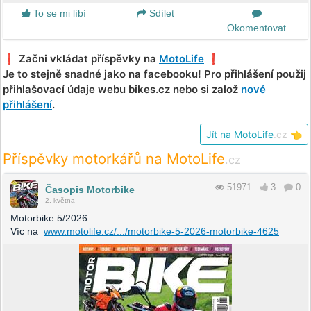
To se mi líbí
Sdílet
Okomentovat
❗️ Začni vkládat příspěvky na
MotoLife
❗️
Je to stejně snadné jako na facebooku! Pro přihlášení použij
přihlašovací údaje webu bikes.cz nebo si založ
nové
přihlášení
.
Jít na MotoLife
.cz
👈
Příspěvky motorkářů na MotoLife
.cz
51971
3
0
Časopis Motorbike
2. května
Motorbike 5/2026
Víc na
www.motolife.cz/.../motorbike-5-2026-motorbike-4625