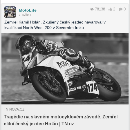
78138
2
0
MotoLife
7. května
Zemřel Kamil Holán. Zkušený český jezdec havaroval v
kvalifikaci North West 200 v Severním Irsku.
TN.NOVA.CZ
Tragédie na slavném motocyklovém závodě. Zemřel
elitní český jezdec Holán | TN.cz