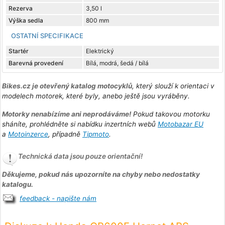
Rezerva
3,50 l
Výška sedla
800 mm
OSTATNÍ SPECIFIKACE
Startér
Elektrický
Barevná provedení
Bílá, modrá, šedá / bílá
Bikes.cz je otevřený katalog motocyklů
, který slouží k orientaci v
modelech motorek, které byly, anebo ještě jsou vyráběny.
Motorky nenabízíme ani neprodáváme!
Pokud takovou motorku
sháníte, prohlédněte si nabídku inzertních webů
Motobazar EU
a
Motoinzerce
, případně
Tipmoto
.
Technická data jsou pouze orientační!
Děkujeme, pokud nás upozorníte na chyby nebo nedostatky
katalogu.
feedback - napište nám