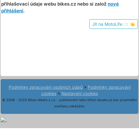
přihlašovací údaje webu bikes.cz nebo si založ
nové
přihlášení
.
Jít na MotoLife
.cz
👈
Podmínky zpracování osobních údajů
•
Podmínky zpracování
cookies
•
Nastavení cookies
© 2008 - 2026 Bikes Media s.r.o. - publikování nebo šíření obsahu je bez písemného
souhlasu zakázáno.