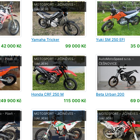
MOTOSPORT - JIČÍNĚVES -
(okr.Jičín)
Yamaha
Tricker
Yuki
SM 250 EFI
42 000 Kč
99 000 Kč
35 0
 - Plzeň -
MOTOSPORT - JIČÍNĚVES -
AutoMotoSpeed s.r.o. -
(okr.Jičín)
ČEŠNOVICE
Honda
CRF 250 M
Beta
Urban 200
249 900 Kč
115 000 Kč
69 0
 - Plzeň -
MOTOSPORT - JIČÍNĚVES -
MOTOSPORT - JIČÍNĚVES 
(okr.Jičín)
(okr.Jičín)