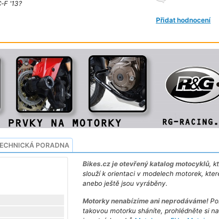
‑F '13?
Přidat hodnocení
ECHNICKÁ PORADNA
Bikes.cz je otevřený katalog motocyklů
, k
slouží k orientaci v modelech motorek, kter
anebo ještě jsou vyráběny.
Motorky nenabízíme ani neprodáváme!
Po
takovou motorku sháníte, prohlédněte si n