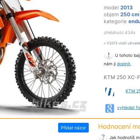
model
2013
objem
250 cm
kategorie
end
zhlédnuto 434x
» 1/2013 vložil uživate
U tohoto baj
nám ji
doplnit
.
KTM 250 XC-F 
KTM 2
vyhledat f
Hodnocení mo
Přidat názor
Jak hodnotíš m