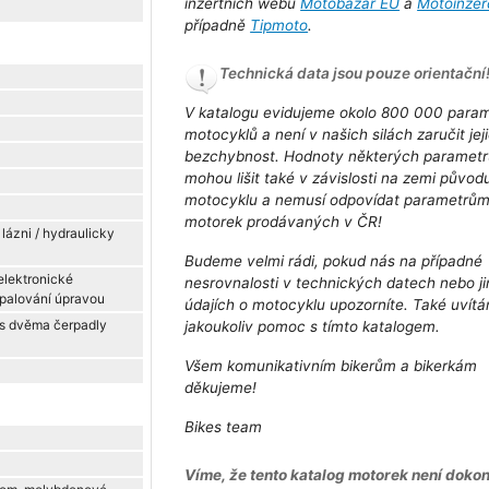
inzertních webů
Motobazar EU
a
Motoinzer
případně
Tipmoto
.
Technická data jsou pouze orientační
V katalogu evidujeme okolo 800 000 para
motocyklů a není v našich silách zaručit jej
bezchybnost. Hodnoty některých parametr
mohou lišit také v závislosti na zemi původ
motocyklu a nemusí odpovídat parametrů
motorek prodávaných v ČR!
 lázni / hydraulicky
Budeme velmi rádi, pokud nás na případné
elektronické
nesrovnalosti v technických datech nebo j
apalování úpravou
údajích o motocyklu upozorníte. Také uvít
s dvěma čerpadly
jakoukoliv pomoc s tímto katalogem.
Všem komunikativním bikerům a bikerkám
děkujeme!
Bikes team
Víme, že tento katalog motorek není dokon