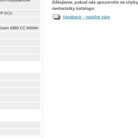
chrom-molybdenové
Děkujeme, pokud nás upozorníte na chyb
nedostatky katalogu.
AVP DCC
feedback - napište nám
e Down 4860 CC MXMA