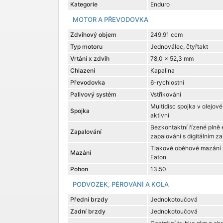
Kategorie
Enduro
MOTOR A PŘEVODOVKA
Zdvihový objem
249,91 ccm
Typ motoru
Jednoválec, čtyřtakt
Vrtání x zdvih
78,0 x 52,3 mm
Chlazení
Kapalina
Převodovka
6-rychlostní
Palivový systém
Vstřikování
Multidisc spojka v olejové
Spojka
aktivní
Bezkontaktní řízené plně 
Zapalování
zapalování s digitálním z
Tlakové oběhové mazání 
Mazání
Eaton
Pohon
13:50
PODVOZEK, PÉROVÁNÍ A KOLA
Přední brzdy
Jednokotoučová
Zadní brzdy
Jednokotoučová