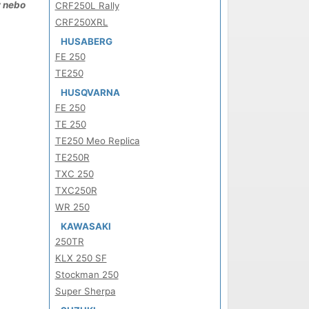
y nebo
CRF250L Rally
CRF250XRL
HUSABERG
FE 250
TE250
HUSQVARNA
FE 250
TE 250
TE250 Meo Replica
TE250R
TXC 250
TXC250R
WR 250
KAWASAKI
250TR
KLX 250 SF
Stockman 250
Super Sherpa