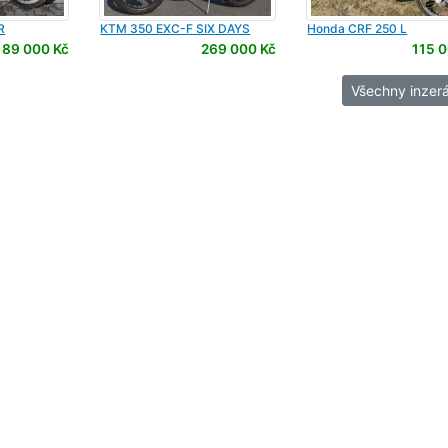
R
KTM
350 EXC-F SIX DAYS
Honda
CRF 250 L
89 000 Kč
269 000 Kč
115 0
Všechny inzerá