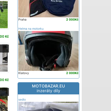
Praha
2 000Kč
Helma na motorku
00 Kč
Klatovy
2 000Kč
00 Kč
MOTOBAZAR.EU
inzeráty díly
-
sedlo