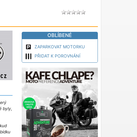
OBLÍBENÉ
ZAPARKOVAT MOTORKU
PŘIDAT K POROVNÁNÍ
terý
é byly,
kud
abídku