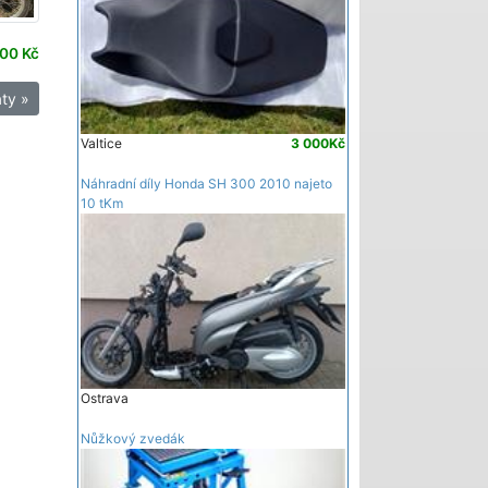
00 Kč
ty »
Valtice
3 000Kč
Náhradní díly Honda SH 300 2010 najeto
10 tKm
Ostrava
Nůžkový zvedák