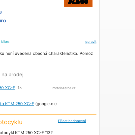
3
uro
l
bikes
upravit
ku není uvedena obecná charakteristika. Pomoz
na prodej
50 XC-F
1×
motoinzerce.cz
oto KTM 250 XC-F
(google.cz)
tocyklu
Přidat hodnocení
otocykl KTM 250 XC-F '13?