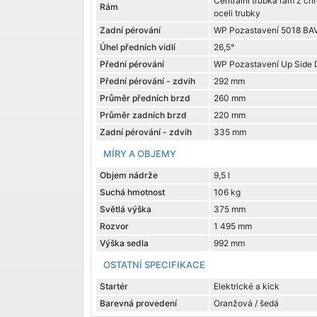
Centrální trubka rám z 
Rám
oceli trubky
Zadní pérování
WP Pozastavení 5018 B
Úhel předních vidlí
26,5°
Přední pérování
WP Pozastavení Up Sid
Přední pérování - zdvih
292 mm
Průměr předních brzd
260 mm
Průměr zadních brzd
220 mm
Zadní pérování - zdvih
335 mm
MÍRY A OBJEMY
Objem nádrže
9,5 l
Suchá hmotnost
106 kg
Světlá výška
375 mm
Rozvor
1 495 mm
Výška sedla
992 mm
OSTATNÍ SPECIFIKACE
Startér
Elektrické a kick
Barevná provedení
Oranžová / šedá