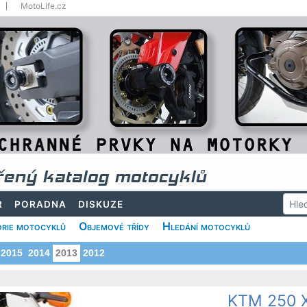
MotoLife.cz
řený katalog motocyklů
R
PORADNA
DISKUZE
rie motocyklů
Objemové třídy
Hledání motocyklů
2015
2014
2013
2012
KTM 250 