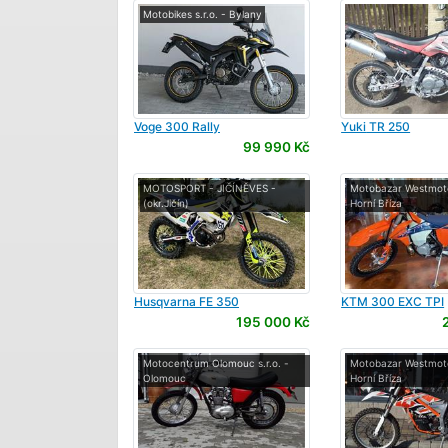
Motobikes s.r.o. - Bylany
Voge
300 Rally
Yuki
TR 250
99 990 Kč
MOTOSPORT - JIČÍNĚVES -
Motobazar Westmoto
(okr.Jičín)
Horní Bříza
Husqvarna
FE 350
KTM
300 EXC TPI
195 000 Kč
Motocentrum Olomouc s.r.o. -
Motobazar Westmoto
Olomouc
Horní Bříza