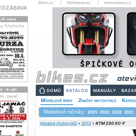
Bikes.cz
Motobazar.eu
Motozabava.cz
TOZÁBAVA
29. srpna
za Tchořovice
otev
4. - 6. září
DOMŮ
KATALOG
MANUÁLY
BAZA
44. Jawáč
Modelové roky
Značky motocyklů
Katego
Modelové ročníky
2025
2023
2022
2021
Katalog motocyklů
»
2013
»
KTM 250 XC-F