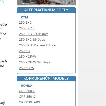
ce
,
ALTERNATIVNÍ MODELY
!
KTM
250 EXC
metrů
250 EXC-F
ich
ů se
250 EXC-F SixDays
u
250 EXC SixDays
m
250 SX-F Roczen Edition
250 XC
250 XCF-W
iných
250 XCF-W Six Days
áme
250 XC-W
KONKURENČNÍ MODELY
HONDA
CRF 250 L
CRF 250 X
CRF250L ABS
alý.