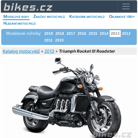
Modelové roky
Značky motocyklů
Kategorie motocyklů
Objemové třídy
Hledání motocyklů
Modelové ročníky
2019
2018
2017
2016
2015
2014
2013
2012
2011
2010
Katalog motocyklů
»
2013
»
Triumph Rocket III Roadster