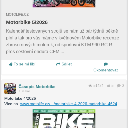
MOTOLIFE.CZ
Motorbike 5/2026
Kalendář testovaných strojů se nám už pár týdnů pěkně
plní a tak pro vás máme v květnovém Motorbike recenze
zbrusu nových motorek, od sportovní KTM 990 RC R
přes cestovní endura CFM ...
To se mi líbí
Sdílet
Okomentovat
51424
5
0
Časopis Motorbike
7. dubna
Motorbike 4/2026
Více na
www.motolife.cz/.../motorbike-4-2026-motorbike-4624