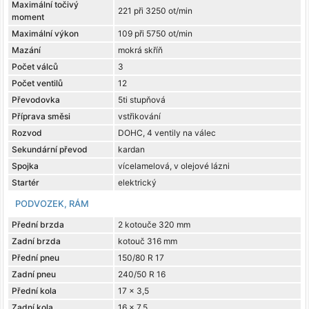
Maximální točivý
221 při 3250 ot/min
moment
Maximální výkon
109 při 5750 ot/min
Mazání
mokrá skříň
Počet válců
3
Počet ventilů
12
Převodovka
5ti stupňová
Příprava směsi
vstřikování
Rozvod
DOHC, 4 ventily na válec
Sekundární převod
kardan
Spojka
vícelamelová, v olejové lázni
Startér
elektrický
PODVOZEK, RÁM
Přední brzda
2 kotouče 320 mm
Zadní brzda
kotouč 316 mm
Přední pneu
150/80 R 17
Zadní pneu
240/50 R 16
Přední kola
17 x 3,5
Zadní kola
16 x 7,5