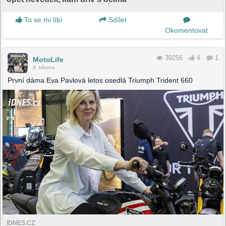
To se mi líbí
Sdílet
Okomentovat
39256
4
1
MotoLife
9. března
První dáma Eva Pavlová letos osedlá Triumph Trident 660
IDNES.CZ