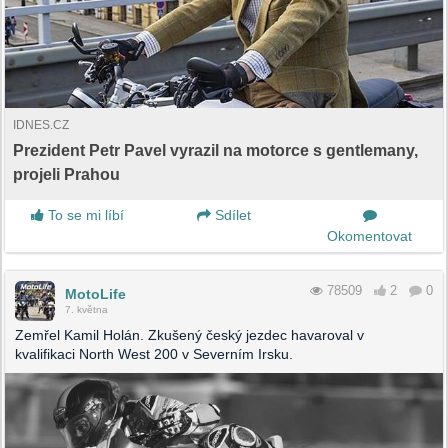
IDNES.CZ
Prezident Petr Pavel vyrazil na motorce s gentlemany,
projeli Prahou
To se mi líbí
Sdílet
Okomentovat
78509
2
0
MotoLife
7. května
Zemřel Kamil Holán. Zkušený český jezdec havaroval v
kvalifikaci North West 200 v Severním Irsku.