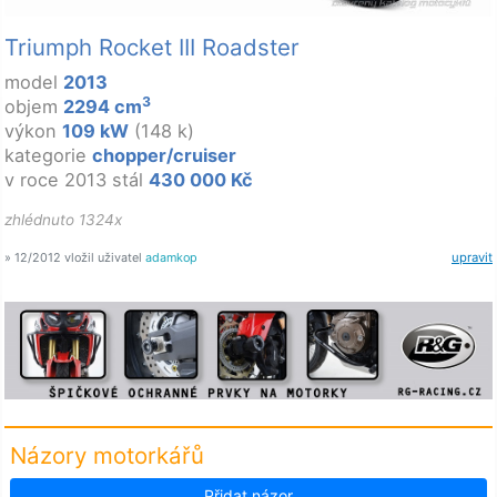
Triumph Rocket III Roadster
model
2013
3
objem
2294 cm
výkon
109 kW
(148 k)
kategorie
chopper/cruiser
v roce 2013 stál
430 000 Kč
zhlédnuto 1324x
» 12/2012 vložil uživatel
adamkop
upravit
Názory motorkářů
Přidat názor