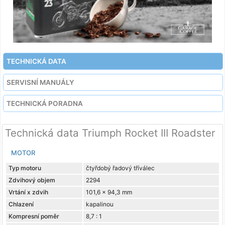
TECHNICKÁ DATA
SERVISNÍ MANUÁLY
TECHNICKÁ PORADNA
Technická data Triumph Rocket III Roadster
MOTOR
Typ motoru
čtyřdobý řadový tříválec
Zdvihový objem
2294
Vrtání x zdvih
101,6 x 94,3 mm
Chlazení
kapalinou
Kompresní poměr
8,7 : 1