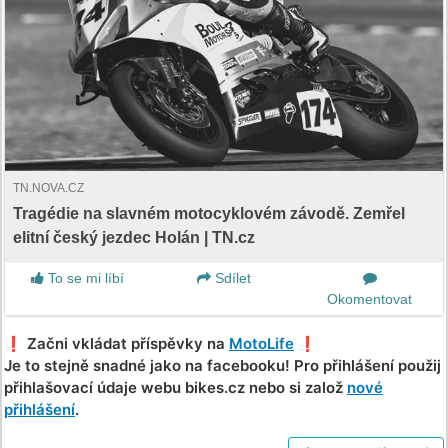
TN.NOVA.CZ
Tragédie na slavném motocyklovém závodě. Zemřel
elitní český jezdec Holán | TN.cz
To se mi líbí
Sdílet
Okomentovat
❗️ Začni vkládat příspěvky na
MotoLife
❗️
Je to stejně snadné jako na facebooku! Pro přihlášení použij
přihlašovací údaje webu bikes.cz nebo si založ
nové
přihlášení
.