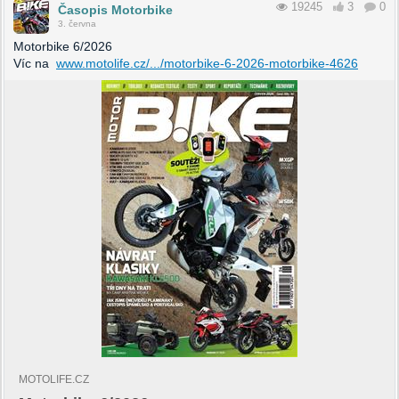
19245
3
0
Časopis Motorbike
3. června
Motorbike 6/2026
Víc na
www.motolife.cz/.../motorbike-6-2026-motorbike-4626
MOTOLIFE.CZ