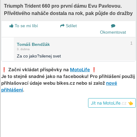
Triumph Trident 660 pro první dámu Evu Pavlovou.
Přívětivého naháče dostala na rok, pak půjde do dražby
To se mi líbí
Sdílet
Okomentovat
1
Tomáš Bendžák
3. dubna
Za co jako?silenej svet
❗️ Začni vkládat příspěvky na
MotoLife
❗️
Je to stejně snadné jako na facebooku! Pro přihlášení použij
přihlašovací údaje webu bikes.cz nebo si založ
nové
přihlášení
.
Jít na MotoLife
.cz
👈