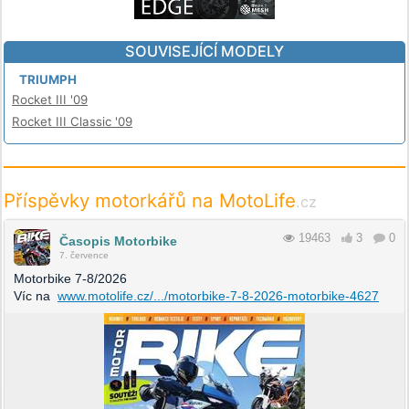
SOUVISEJÍCÍ MODELY
TRIUMPH
Rocket III '09
Rocket III Classic '09
Příspěvky motorkářů na MotoLife
.cz
19463
3
0
Časopis Motorbike
7. července
Motorbike 7-8/2026
Víc na
www.motolife.cz/.../motorbike-7-8-2026-motorbike-4627