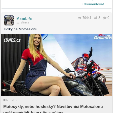
Okomentovat
79441
8
0
MotoLife
12. března
Holky na Motosalonu
IDNES.CZ
Motocykly, nebo hostesky? Návštěvníci Motosalonu
opět nevěděli, kam dřív s očima