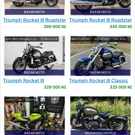
BAZAR MOTO
BAZAR MOTO
Triumph
Rocket III Roadster
Triumph
Rocket III Roadster
299 000 Kč
345 000 Kč
AutoMotoSpeed s.r.o. - ČEŠNOVICE
MOTOSPORT - JIČÍNĚVES - (okr.Jičín)
BAZAR MOTO
BAZAR MOTO
Triumph
Rocket III
Triumph
Rocket III Classic
329 000 Kč
325 000 Kč
Lucky Cow - Znojmo
BAZAR MOTO
SOUKROMÁ INZERCE