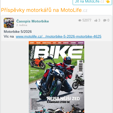
Jít na MotoLife
.cz
👈
Příspěvky motorkářů na MotoLife
.cz
52077
3
0
Časopis Motorbike
2. května
Motorbike 5/2026
Víc na
www.motolife.cz/.../motorbike-5-2026-motorbike-4625