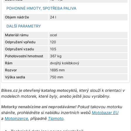
POHONNÉ HMOTY, SPOTŘEBA PALIVA
Objem nádrže
24 l
DALŠÍ PARAMETRY
Materiál rámu
ocel
Odpružení vpředu
120
Odpružení vzadu
105
Pohotovostní hmotnost
367 kg
Rám
dvojitý kolébkový
Rozvor
1695 mm
Výška sedla
750 mm
Bikes.cz je otevřený katalog motocyklů
, který slouží k orientaci v
modelech motorek, které byly, anebo ještě jsou vyráběny.
Motorky nenabízíme ani neprodáváme!
Pokud takovou motorku
sháníte, prohlédněte si nabídku inzertních webů
Motobazar EU
a
Motoinzerce
, případně
Tipmoto
.