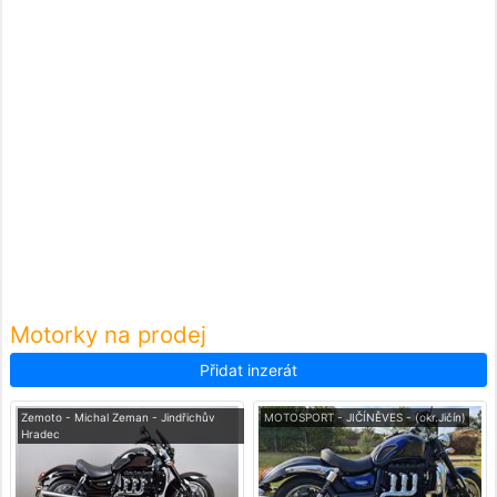
Motorky na prodej
Přidat inzerát
Zemoto - Michal Zeman - Jindřichův
MOTOSPORT - JIČÍNĚVES - (okr.Jičín)
Hradec