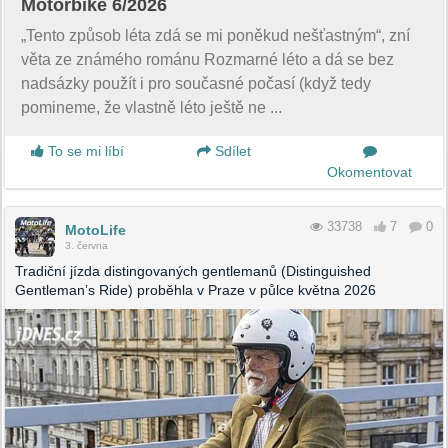
Motorbike 6/2026
„Tento způsob léta zdá se mi poněkud nešťastným“, zní
věta ze známého románu Rozmarné léto a dá se bez
nadsázky použít i pro současné počasí (když tedy
pomineme, že vlastně léto ještě ne ...
To se mi líbí
Sdílet
Okomentovat
33738
7
0
MotoLife
3. června
Tradiční jízda distingovaných gentlemanů (Distinguished
Gentleman’s Ride) proběhla v Praze v půlce května 2026