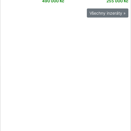
ULTRA LIMITED CVO
Electra Glide Ultra Limited
490 000 Kč
255 000 Kč
1690
Všechny inzeráty »