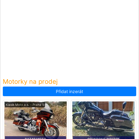
Motorky na prodej
Přidat inzerát
Klasik Moto a.s. - Praha 5
BAZAR MOTO
SOUKROMÁ INZERCE