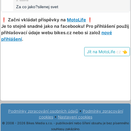
3. dubna
Za co jako?silenej svet
❗️ Začni vkládat příspěvky na
MotoLife
❗️
Je to stejně snadné jako na facebooku! Pro přihlášení použij
přihlašovací údaje webu bikes.cz nebo si založ
nové
přihlášení
.
Jít na MotoLife
.cz
👈
Podmínky zpracování osobních údajů
•
Podmínky zpracování
cookies
•
Nastavení cookies
© 2008 - 2026 Bikes Media s.r.o. - publikování nebo šíření obsahu je bez písemného
souhlasu zakázáno.