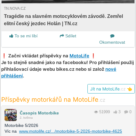
TN.NOVA.CZ
Tragédie na slavném motocyklovém závodě. Zemřel
elitní český jezdec Holán | TN.cz
To se mi líbí
Sdílet
Okomentovat
❗️ Začni vkládat příspěvky na
MotoLife
❗️
Je to stejně snadné jako na facebooku! Pro přihlášení použij
přihlašovací údaje webu bikes.cz nebo si založ
nové
přihlášení
.
Jít na MotoLife
.cz
👈
Příspěvky motorkářů na MotoLife
.cz
51999
3
0
Časopis Motorbike
2. května
Motorbike 5/2026
Víc na
www.motolife.cz/.../motorbike-5-2026-motorbike-4625