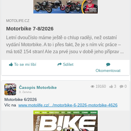
MOTOLIFE.CZ
Motorbike 7-8/2026
Letní dvoučíslo máme ještě o chlup raději, než ostatní
vydání Motorbike. A to i přes fakt, že je s ním víc práce –
má totiž 154 stran! Ale za prvé jsou v době jeho příprav ...
To se mi líbí
Sdílet
Okomentovat
19160
3
0
Časopis Motorbike
3. června
Motorbike 6/2026
Víc na
www.motolife.cz/.../motorbike-6-2026-motorbike-4626