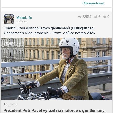
Okomentovat
33537
6
0
MotoLife
3. června
Tradiční jízda distingovaných gentlemanů (Distinguished
Gentleman’s Ride) proběhla v Praze v půlce května 2026
IDNES.CZ
Prezident Petr Pavel vyrazil na motorce s gentlemany,