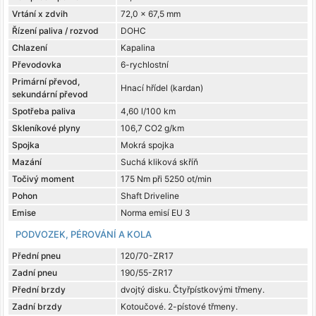
Vrtání x zdvih
72,0 x 67,5 mm
Řízení paliva / rozvod
DOHC
Chlazení
Kapalina
Převodovka
6-rychlostní
Primární převod,
Hnací hřídel (kardan)
sekundární převod
Spotřeba paliva
4,60 l/100 km
Skleníkové plyny
106,7 CO2 g/km
Spojka
Mokrá spojka
Mazání
Suchá kliková skříň
Točivý moment
175 Nm při 5250 ot/min
Pohon
Shaft Driveline
Emise
Norma emisí EU 3
PODVOZEK, PÉROVÁNÍ A KOLA
Přední pneu
120/70-ZR17
Zadní pneu
190/55-ZR17
Přední brzdy
dvojtý disku. Čtyřpístkovými třmeny.
Zadní brzdy
Kotoučové. 2-pístové třmeny.