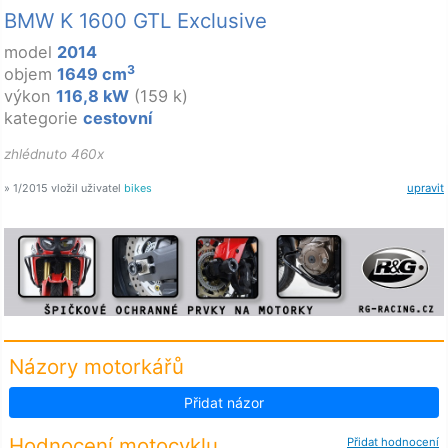
BMW K 1600 GTL Exclusive
model
2014
3
objem
1649 cm
výkon
116,8 kW
(159 k)
kategorie
cestovní
zhlédnuto 460x
» 1/2015 vložil uživatel
bikes
upravit
Názory motorkářů
Přidat názor
Hodnocení motocyklu
Přidat hodnocení