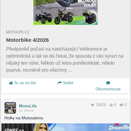
MOTOLIFE.CZ
Motorbike 4/2026
Předpověď počasí na nadcházející Velikonoce je
optimistická a tak se dá čekat, že spousta z vás vyrazí na
nějaký ten výlet. Někdo už letos poněkolikáté, někdo
poprvé, nicméně pro všechny ...
To se mi líbí
Sdílet
Okomentovat
79428
8
0
MotoLife
12. března
Holky na Motosalonu