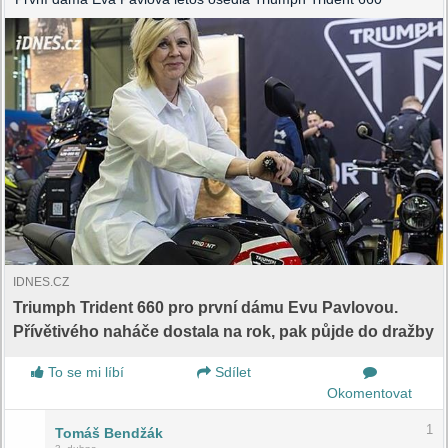
IDNES.CZ
Triumph Trident 660 pro první dámu Evu Pavlovou.
Přívětivého naháče dostala na rok, pak půjde do dražby
To se mi líbí
Sdílet
Okomentovat
1
Tomáš Bendžák