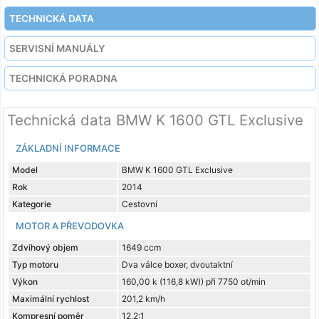
TECHNICKÁ DATA
SERVISNÍ MANUÁLY
TECHNICKÁ PORADNA
Technická data BMW K 1600 GTL Exclusive
ZÁKLADNÍ INFORMACE
Model
BMW K 1600 GTL Exclusive
Rok
2014
Kategorie
Cestovní
MOTOR A PŘEVODOVKA
Zdvihový objem
1649 ccm
Typ motoru
Dva válce boxer, dvoutaktní
Výkon
160,00 k (116,8 kW)) při 7750 ot/min
Maximální rychlost
201,2 km/h
Kompresní poměr
12,2:1