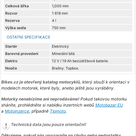
Celková šířka
1,000 mm
Rozvor
1 618 mm
Rezerva
4 l
Výška sedla
750 mm
OSTATNÍ SPECIFIKACE
Startér
Elektrický
Barevná provedení
Minerální bílá
Elektro
12 V / 19 Ah bezúdržbové baterie.
Nosiče
Brašny. Topbox.
Bikes.cz je otevřený katalog motocyklů
, který slouží k orientaci v
modelech motorek, které byly, anebo ještě jsou vyráběny.
Motorky nenabízíme ani neprodáváme!
Pokud takovou motorku
sháníte, prohlédněte si nabídku inzertních webů
Motobazar EU
a
Motoinzerce
, případně
Tipmoto
.
Technická data jsou pouze orientační!
Děkujeme, pokud nás upozorníte na chyby nebo nedostatky