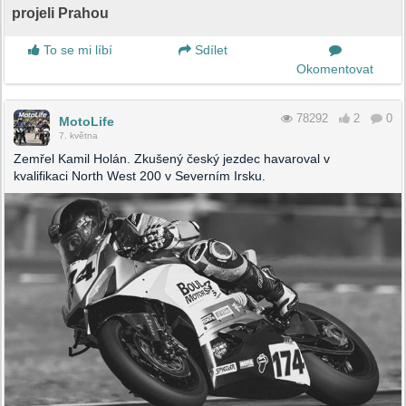
projeli Prahou
To se mi líbí
Sdílet
Okomentovat
78292
2
0
MotoLife
7. května
Zemřel Kamil Holán. Zkušený český jezdec havaroval v
kvalifikaci North West 200 v Severním Irsku.