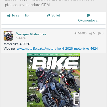
přes cestovní endura CFM ...
To se mi líbí
Sdílet
Okomentovat
51406
5
0
Časopis Motorbike
7. dubna
Motorbike 4/2026
Více na
www.motolife.cz/.../motorbike-4-2026-motorbike-4624