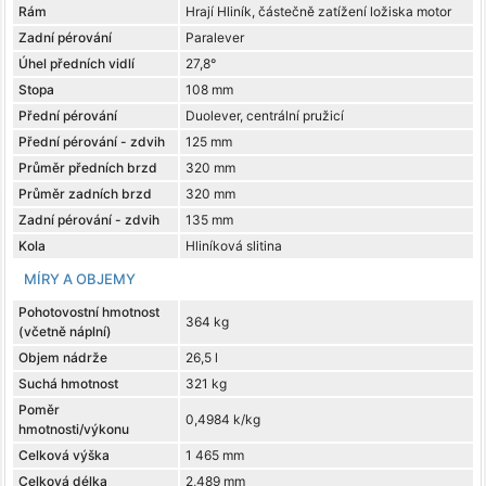
Rám
Hrají Hliník, částečně zatížení ložiska motor
Zadní pérování
Paralever
Úhel předních vidlí
27,8°
Stopa
108 mm
Přední pérování
Duolever, centrální pružicí
Přední pérování - zdvih
125 mm
Průměr předních brzd
320 mm
Průměr zadních brzd
320 mm
Zadní pérování - zdvih
135 mm
Kola
Hliníková slitina
MÍRY A OBJEMY
Pohotovostní hmotnost
364 kg
(včetně náplní)
Objem nádrže
26,5 l
Suchá hmotnost
321 kg
Poměr
0,4984 k/kg
hmotnosti/výkonu
Celková výška
1 465 mm
Celková délka
2,489 mm