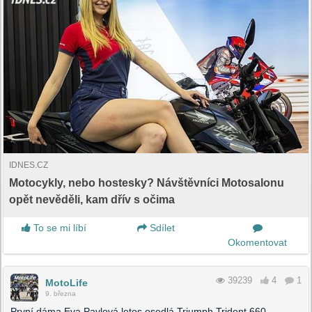
IDNES.CZ
Motocykly, nebo hostesky? Návštěvníci Motosalonu
opět nevěděli, kam dřív s očima
To se mi líbí
Sdílet
Okomentovat
39239
4
1
MotoLife
9. března
První dáma Eva Pavlová letos osedlá Triumph Trident 660