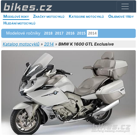
Modelové roky
Značky motocyklů
Kategorie motocyklů
Objemové třídy
Hledání motocyklů
Modelové ročníky
2018
2017
2016
2015
2014
Katalog motocyklů
»
2014
»
BMW K 1600 GTL Exclusive