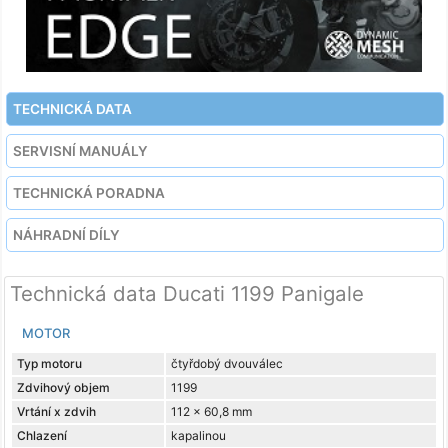
TECHNICKÁ DATA
SERVISNÍ MANUÁLY
TECHNICKÁ PORADNA
NÁHRADNÍ DÍLY
Technická data Ducati 1199 Panigale
MOTOR
Typ motoru
čtyřdobý dvouválec
Zdvihový objem
1199
Vrtání x zdvih
112 x 60,8 mm
Chlazení
kapalinou