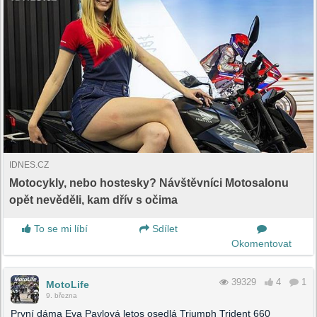
IDNES.CZ
Motocykly, nebo hostesky? Návštěvníci Motosalonu
opět nevěděli, kam dřív s očima
To se mi líbí
Sdílet
Okomentovat
39329
4
1
MotoLife
9. března
První dáma Eva Pavlová letos osedlá Triumph Trident 660