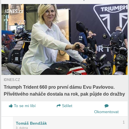
IDNES.CZ
Triumph Trident 660 pro první dámu Evu Pavlovou.
Přívětivého naháče dostala na rok, pak půjde do dražby
To se mi líbí
Sdílet
Okomentovat
1
Tomáš Bendžák
3. dubna