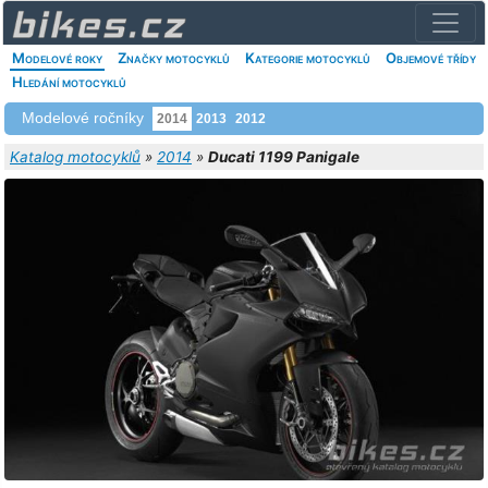
Modelové roky
Značky motocyklů
Kategorie motocyklů
Objemové třídy
Hledání motocyklů
Modelové ročníky
2014
2013
2012
Katalog motocyklů
»
2014
»
Ducati 1199 Panigale