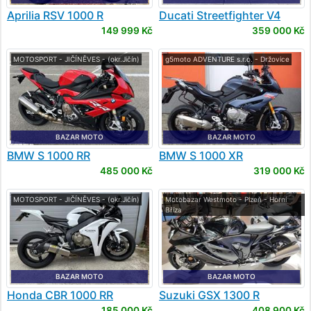
Aprilia
RSV 1000 R
Ducati
Streetfighter V4
149 999 Kč
359 000 Kč
MOTOSPORT - JIČÍNĚVES - (okr.Jičín)
g5moto ADVENTURE s.r.o. - Držovice
BAZAR MOTO
BAZAR MOTO
BMW
S 1000 RR
BMW
S 1000 XR
485 000 Kč
319 000 Kč
MOTOSPORT - JIČÍNĚVES - (okr.Jičín)
Motobazar Westmoto - Plzeň - Horní
Bříza
BAZAR MOTO
BAZAR MOTO
Honda
CBR 1000 RR
Suzuki
GSX 1300 R
Hayabusa
185 000 Kč
408 900 Kč