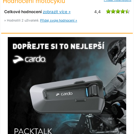
Hodnocení motocyklu
Celkové hodnocení
zobrazit více »
4,4
» Hodnotili 2 uživatelé.
Přidej svoje hodnocení »