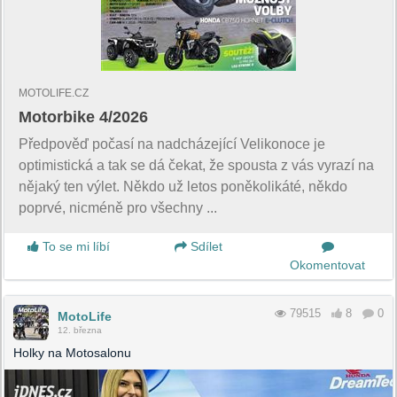
MOTOLIFE.CZ
Motorbike 4/2026
Předpověď počasí na nadcházející Velikonoce je
optimistická a tak se dá čekat, že spousta z vás vyrazí na
nějaký ten výlet. Někdo už letos poněkolikáté, někdo
poprvé, nicméně pro všechny ...
To se mi líbí
Sdílet
Okomentovat
79515
8
0
MotoLife
12. března
Holky na Motosalonu