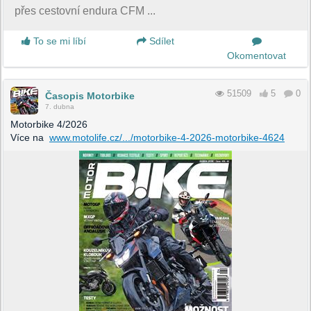
přes cestovní endura CFM ...
To se mi líbí
Sdílet
Okomentovat
51509
5
0
Časopis Motorbike
7. dubna
Motorbike 4/2026
Více na
www.motolife.cz/.../motorbike-4-2026-motorbike-4624