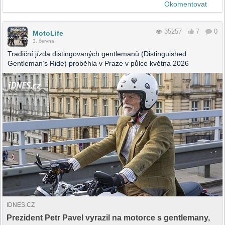
Okomentovat
35257
7
0
MotoLife
3. června
Tradiční jízda distingovaných gentlemanů (Distinguished
Gentleman’s Ride) proběhla v Praze v půlce května 2026
IDNES.CZ
Prezident Petr Pavel vyrazil na motorce s gentlemany,