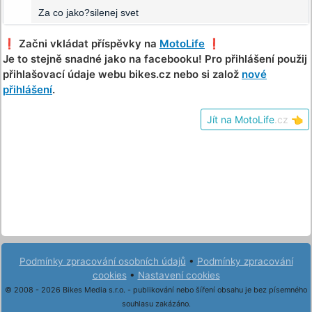
Za co jako?silenej svet
❗️ Začni vkládat příspěvky na
MotoLife
❗️
Je to stejně snadné jako na facebooku! Pro přihlášení použij
přihlašovací údaje webu bikes.cz nebo si založ
nové
přihlášení
.
Jít na MotoLife
.cz
👈
Podmínky zpracování osobních údajů
•
Podmínky zpracování
cookies
•
Nastavení cookies
© 2008 - 2026 Bikes Media s.r.o. - publikování nebo šíření obsahu je bez písemného
souhlasu zakázáno.