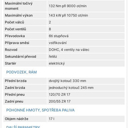
Maximální točivý
132 Nm při 9000 ot/min
moment
Maximální výkon
143 kW při 10750 ot/min
Počet válců
2
Počet ventilů
8
Převodovka
6ti stupňová
Příprava směsi
vstřikování
Rozvod
DOHC, 4 ventily na válec
Sekundární převod
řetěz
Startér
elektrický
PODVOZEK, RÁM
Přední brzda
dvojitý kotouč 330 mm
Zadní brzda
jednoduchý kotouč 245 mm
Přední pneu
120/70 ZR 17
Zadní pneu
200/55 ZR 17
POHONNÉ HMOTY, SPOTŘEBA PALIVA
Objem nádrže
17 l
DALŠÍ PARAMETRY