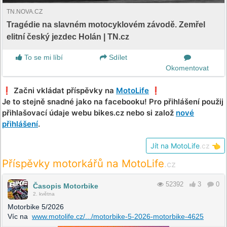
TN.NOVA.CZ
Tragédie na slavném motocyklovém závodě. Zemřel
elitní český jezdec Holán | TN.cz
To se mi líbí
Sdílet
Okomentovat
❗️ Začni vkládat příspěvky na
MotoLife
❗️
Je to stejně snadné jako na facebooku! Pro přihlášení použij
přihlašovací údaje webu bikes.cz nebo si založ
nové
přihlášení
.
Jít na MotoLife
.cz
👈
Příspěvky motorkářů na MotoLife
.cz
52392
3
0
Časopis Motorbike
2. května
Motorbike 5/2026
Víc na
www.motolife.cz/.../motorbike-5-2026-motorbike-4625