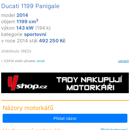
Ducati 1199 Panigale
model
2014
3
objem
1199 cm
výkon
143 kW
(194 k)
kategorie
sportovní
v roce 2014 stál
492 250 Kč
zhlédnuto 1662x
» 1/2014 vložil uživatel
JanaK
upravit
Názory motorkářů
Přidat názor
Přidat hodnocení