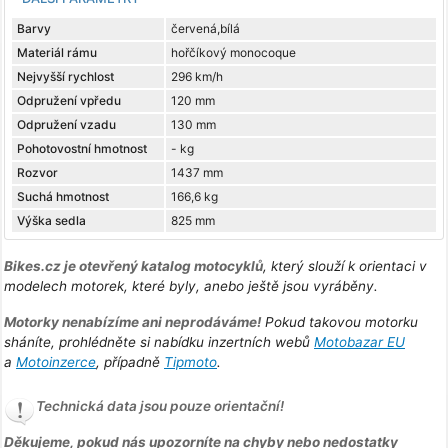
Barvy
červená,bílá
Materiál rámu
hořčíkový monocoque
Nejvyšší rychlost
296 km/h
Odpružení vpředu
120 mm
Odpružení vzadu
130 mm
Pohotovostní hmotnost
- kg
Rozvor
1437 mm
Suchá hmotnost
166,6 kg
Výška sedla
825 mm
Bikes.cz je otevřený katalog motocyklů
, který slouží k orientaci v
modelech motorek, které byly, anebo ještě jsou vyráběny.
Motorky nenabízíme ani neprodáváme!
Pokud takovou motorku
sháníte, prohlédněte si nabídku inzertních webů
Motobazar EU
a
Motoinzerce
, případně
Tipmoto
.
Technická data jsou pouze orientační!
Děkujeme, pokud nás upozorníte na chyby nebo nedostatky