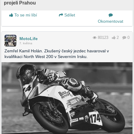
projeli Prahou
To se mi líbí
Sdílet
Okomentovat
80123
2
0
MotoLife
7. května
Zemřel Kamil Holán. Zkušený český jezdec havaroval v
kvalifikaci North West 200 v Severním Irsku.