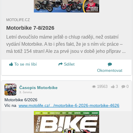
MOTOLIFE.CZ
Motorbike 7-8/2026
Letní dvoučíslo máme ještě o chlup raději, než ostatní
vydání Motorbike. A to i přes fakt, že je s ním víc práce –
má totiž 154 stran! Ale za prvé jsou v době jeho příprav ...
To se mi líbí
Sdílet
Okomentovat
19563
3
0
Časopis Motorbike
3. června
Motorbike 6/2026
Víc na
www.motolife.cz/.../motorbike-6-2026-motorbike-4626