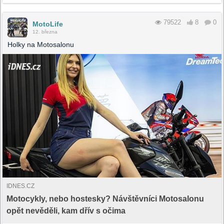
79522
8
0
MotoLife
12. března
Holky na Motosalonu
IDNES.CZ
Motocykly, nebo hostesky? Návštěvníci Motosalonu
opět nevěděli, kam dřív s očima