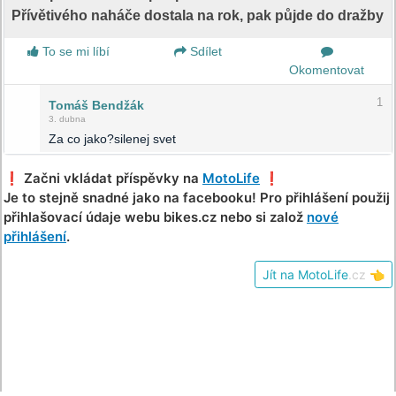
Přívětivého naháče dostala na rok, pak půjde do dražby
To se mi líbí
Sdílet
Okomentovat
1
Tomáš Bendžák
3. dubna
Za co jako?silenej svet
❗️ Začni vkládat příspěvky na
MotoLife
❗️
Je to stejně snadné jako na facebooku! Pro přihlášení použij
přihlašovací údaje webu bikes.cz nebo si založ
nové
přihlášení
.
Jít na MotoLife
.cz
👈