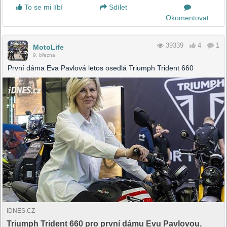
To se mi líbí
Sdílet
Okomentovat
39339
4
1
MotoLife
9. března
První dáma Eva Pavlová letos osedlá Triumph Trident 660
IDNES.CZ
Triumph Trident 660 pro první dámu Evu Pavlovou.