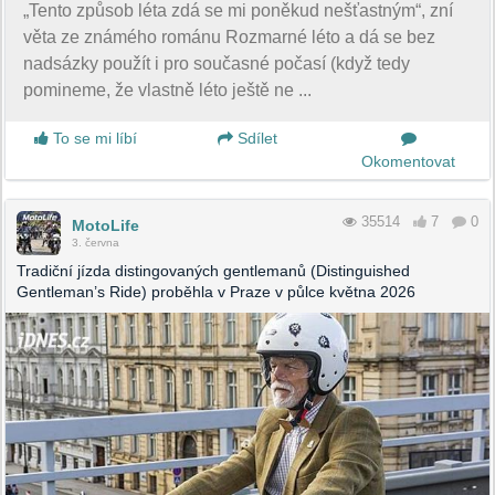
„Tento způsob léta zdá se mi poněkud nešťastným“, zní
věta ze známého románu Rozmarné léto a dá se bez
nadsázky použít i pro současné počasí (když tedy
pomineme, že vlastně léto ještě ne ...
To se mi líbí
Sdílet
Okomentovat
35514
7
0
MotoLife
3. června
Tradiční jízda distingovaných gentlemanů (Distinguished
Gentleman’s Ride) proběhla v Praze v půlce května 2026