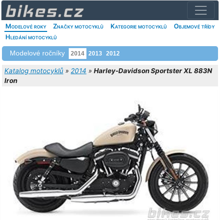
Modelové roky
Značky motocyklů
Kategorie motocyklů
Objemové třídy
Hledání motocyklů
Modelové ročníky
2014
2013
2012
Katalog motocyklů
»
2014
»
Harley-Davidson Sportster XL 883N
Iron