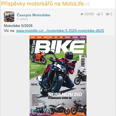
Příspěvky motorkářů na MotoLife
.cz
52430
3
0
Časopis Motorbike
2. května
Motorbike 5/2026
Víc na
www.motolife.cz/.../motorbike-5-2026-motorbike-4625