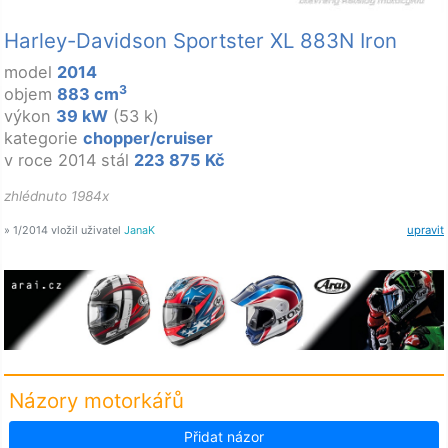
Harley-Davidson Sportster XL 883N Iron
model
2014
3
objem
883 cm
výkon
39 kW
(53 k)
kategorie
chopper/cruiser
v roce 2014 stál
223 875 Kč
zhlédnuto 1984x
» 1/2014 vložil uživatel
JanaK
upravit
Názory motorkářů
Přidat názor