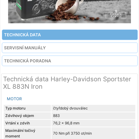
TECHNICKÁ DATA
SERVISNÍ MANUÁLY
TECHNICKÁ PORADNA
Technická data Harley-Davidson Sportster
XL 883N Iron
MOTOR
Typ motoru
čtyřdobý dvouválec
Zdvihový objem
883
Vrtání x zdvih
76,2 x 96,8 mm
Maximální točivý
70 Nm při 3750 ot/min
moment