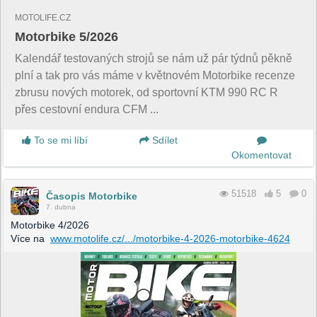
MOTOLIFE.CZ
Motorbike 5/2026
Kalendář testovaných strojů se nám už pár týdnů pěkně
plní a tak pro vás máme v květnovém Motorbike recenze
zbrusu nových motorek, od sportovní KTM 990 RC R
přes cestovní endura CFM ...
To se mi líbí
Sdílet
Okomentovat
51518
5
0
Časopis Motorbike
7. dubna
Motorbike 4/2026
Více na
www.motolife.cz/.../motorbike-4-2026-motorbike-4624