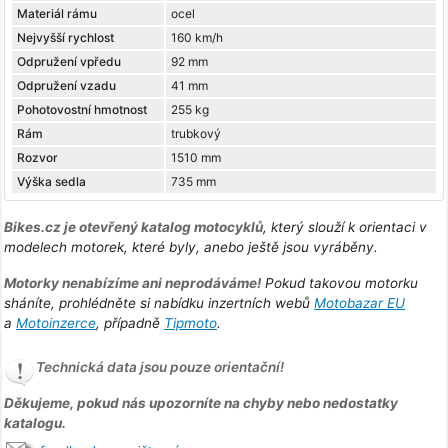
Materiál rámu
ocel
Nejvyšší rychlost
160 km/h
Odpružení vpředu
92 mm
Odpružení vzadu
41 mm
Pohotovostní hmotnost
255 kg
Rám
trubkový
Rozvor
1510 mm
Výška sedla
735 mm
Bikes.cz je otevřený katalog motocyklů
, který slouží k orientaci v
modelech motorek, které byly, anebo ještě jsou vyráběny.
Motorky nenabízíme ani neprodáváme!
Pokud takovou motorku
sháníte, prohlédněte si nabídku inzertních webů
Motobazar EU
a
Motoinzerce
, případně
Tipmoto
.
Technická data jsou pouze orientační!
Děkujeme, pokud nás upozorníte na chyby nebo nedostatky
katalogu.