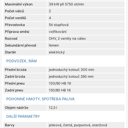
Maximální výkon
39 kW při 5750 ot/min
Počet válců
2
Počet ventilů
4
Převodovka
5ti stupňová
Příprava směsi
vstřikování
Rozvod
OHV, 2 ventily na válec
Sekundární převod
řemen
Startér
elektrický
PODVOZEK, RÁM
Přední brzda
jednoduchý kotouč 300 mm
Zadní brzda
jednoduchý kotouč 260 mm
Přední pneu
100/90 HB 19
Zadní pneu
150/80 HB 16
POHONNÉ HMOTY, SPOTŘEBA PALIVA
Objem nádrže
12,5 l
DALŠÍ PARAMETRY
Barvy
písková, černá, purpurová, oranžová