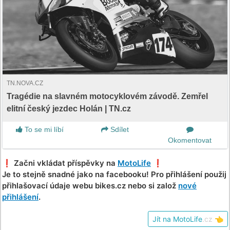
TN.NOVA.CZ
Tragédie na slavném motocyklovém závodě. Zemřel
elitní český jezdec Holán | TN.cz
To se mi líbí
Sdílet
Okomentovat
❗️ Začni vkládat příspěvky na
MotoLife
❗️
Je to stejně snadné jako na facebooku! Pro přihlášení použij
přihlašovací údaje webu bikes.cz nebo si založ
nové
přihlášení
.
Jít na MotoLife
.cz
👈