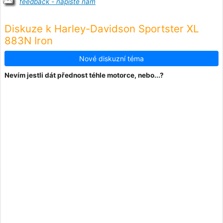
feedback - napište nám
Diskuze k Harley-Davidson Sportster XL
883N Iron
Nové diskuzní téma
Nevím jestli dát přednost téhle motorce, nebo...?