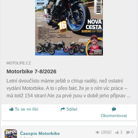
MOTOLIFE.CZ
Motorbike 7-8/2026
Letní dvoučíslo máme ještě o chlup raději, než ostatní
vydání Motorbike. A to i přes fakt, že je s ním víc práce –
má totiž 154 stran! Ale za prvé jsou v době jeho příprav ...
To se mi líbí
Sdílet
Okomentovat
19592
3
0
Časopis Motorbike