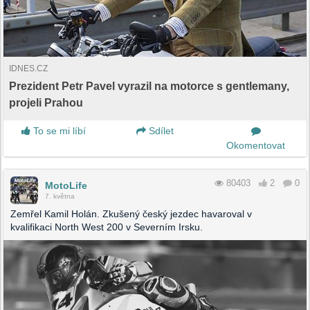
IDNES.CZ
Prezident Petr Pavel vyrazil na motorce s gentlemany,
projeli Prahou
To se mi líbí
Sdílet
Okomentovat
80403
2
0
MotoLife
7. května
Zemřel Kamil Holán. Zkušený český jezdec havaroval v
kvalifikaci North West 200 v Severním Irsku.