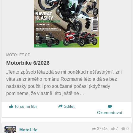
MOTOLIFE.CZ
Motorbike 6/2026
„Tento způsob léta zdá se mi poněkud nešťastným“, zní
věta ze známého románu Rozmarné léto a dá se bez
nadsázky použít i pro současné počasí (když tedy
pomineme, že vlastně léto ještě ne ...
To se mi líbí
Sdílet
Okomentovat
37745
7
0
MotoLife