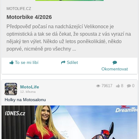
MOTOLIFE.CZ
Motorbike 4/2026
Předpověď počasí na nadcházející Velikonoce je
optimistická a tak se dá čekat, že spousta z vás vyrazí na
nějaký ten výlet. Někdo už letos poněkolikáté, někdo
poprvé, nicméně pro všechny ...
To se mi líbí
Sdílet
Okomentovat
79617
8
0
MotoLife
12. března
Holky na Motosalonu