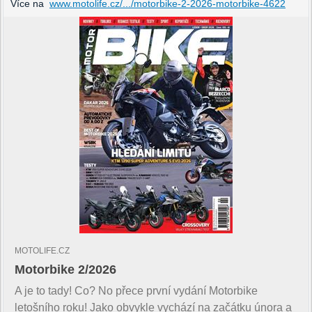
Více na
www.motolife.cz/.../motorbike-2-2026-motorbike-4622
MOTOLIFE.CZ
Motorbike 2/2026
A je to tady! Co? No přece první vydání Motorbike
letošního roku! Jako obvykle vychází na začátku února a