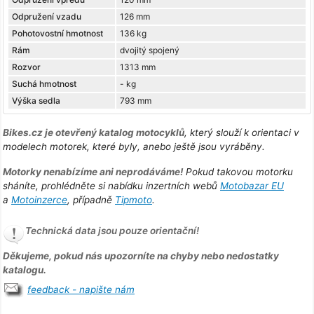
Odpružení vzadu
126 mm
Pohotovostní hmotnost
136 kg
Rám
dvojitý spojený
Rozvor
1313 mm
Suchá hmotnost
- kg
Výška sedla
793 mm
Bikes.cz je otevřený katalog motocyklů
, který slouží k orientaci v
modelech motorek, které byly, anebo ještě jsou vyráběny.
Motorky nenabízíme ani neprodáváme!
Pokud takovou motorku
sháníte, prohlédněte si nabídku inzertních webů
Motobazar EU
a
Motoinzerce
, případně
Tipmoto
.
Technická data jsou pouze orientační!
Děkujeme, pokud nás upozorníte na chyby nebo nedostatky
katalogu.
feedback - napište nám