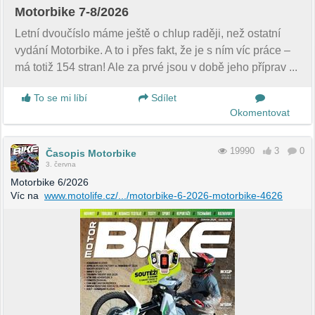
Motorbike 7-8/2026
Letní dvoučíslo máme ještě o chlup raději, než ostatní
vydání Motorbike. A to i přes fakt, že je s ním víc práce –
má totiž 154 stran! Ale za prvé jsou v době jeho příprav ...
To se mi líbí
Sdílet
Okomentovat
19990
3
0
Časopis Motorbike
3. června
Motorbike 6/2026
Víc na
www.motolife.cz/.../motorbike-6-2026-motorbike-4626