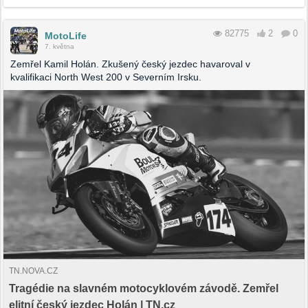
82775
2
0
MotoLife
7. května
Zemřel Kamil Holán. Zkušený český jezdec havaroval v
kvalifikaci North West 200 v Severním Irsku.
TN.NOVA.CZ
Tragédie na slavném motocyklovém závodě. Zemřel
elitní český jezdec Holán | TN.cz