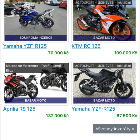
MOTOSPORT - JIČÍNĚVES - (okr.Jičín)
SOUKROMÁ INZERCE
BAZAR MOTO
Yamaha
YZF-R125
KTM
RC 125
70 000 Kč
109 000 Kč
Motobazar Westmoto - Plzeň - Horní
MOTOSPORT - JIČÍNĚVES - (okr.Jičín)
Bříza
BAZAR MOTO
BAZAR MOTO
Aprilia
RS 125
Yamaha
YZF-R125
132 000 Kč
67 500 Kč
Všechny inzeráty »