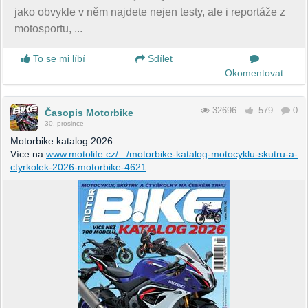
jako obvykle v něm najdete nejen testy, ale i reportáže z
motosportu, ...
To se mi líbí
Sdílet
Okomentovat
32696
-579
0
Časopis Motorbike
30. prosince
Motorbike katalog 2026
Více na
www.motolife.cz/.../motorbike-katalog-motocyklu-skutru-a-
ctyrkolek-2026-motorbike-4621