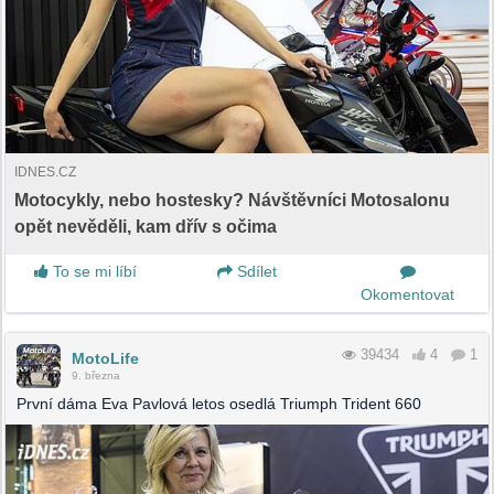
IDNES.CZ
Motocykly, nebo hostesky? Návštěvníci Motosalonu
opět nevěděli, kam dřív s očima
To se mi líbí
Sdílet
Okomentovat
39434
4
1
MotoLife
9. března
První dáma Eva Pavlová letos osedlá Triumph Trident 660