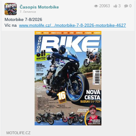
20963
3
0
Časopis Motorbike
7. července
Motorbike 7-8/2026
Víc na
www.motolife.cz/.../motorbike-7-8-2026-motorbike-4627
MOTOLIFE.CZ