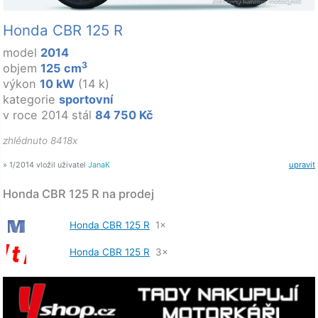
Honda CBR 125 R
model
2014
3
objem
125 cm
výkon
10 kW
(14 k)
kategorie
sportovní
v roce 2014 stál
84 750 Kč
zhlédnuto 8418x
» 1/2014 vložil uživatel
JanaK
upravit
Honda CBR 125 R na prodej
Honda CBR 125 R
1×
Honda CBR 125 R
3×