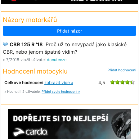
Názory motorkářů
Přidat názor
CBR 125 R '18
Proč už to nevypadá jako klasické
CBR, nebo jenom špatně vidím?
» 7/2018 vložil uživatel
donuteeze
Hodnocení motocyklu
Přidat hodnocení
Celkové hodnocení
zobrazit více »
4,5
» Hodnotili 2 uživatelé.
Přidej svoje hodnocení »