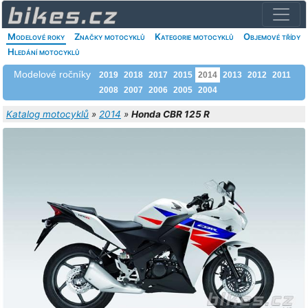
Modelové roky
Značky motocyklů
Kategorie motocyklů
Objemové třídy
Hledání motocyklů
Modelové ročníky
2019
2018
2017
2015
2014
2013
2012
2011
2008
2007
2006
2005
2004
Katalog motocyklů
»
2014
»
Honda CBR 125 R