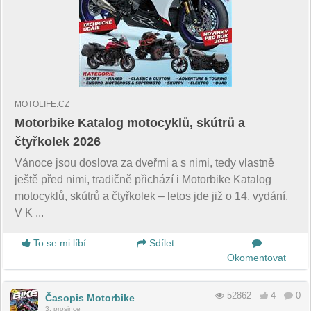
MOTOLIFE.CZ
Motorbike Katalog motocyklů, skútrů a
čtyřkolek 2026
Vánoce jsou doslova za dveřmi a s nimi, tedy vlastně
ještě před nimi, tradičně přichází i Motorbike Katalog
motocyklů, skútrů a čtyřkolek – letos jde již o 14. vydání.
V K ...
To se mi líbí
Sdílet
Okomentovat
52862
4
0
Časopis Motorbike
3. prosince