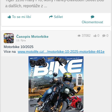
a dalších, reportáže z ...
To se mi líbí
Sdílet
Okomentovat
37082
0
0
Časopis Motorbike
13. října
Motorbike 10/2025
Více na
www.motolife.cz/.../motorbike-10-2025-motorbike-461e