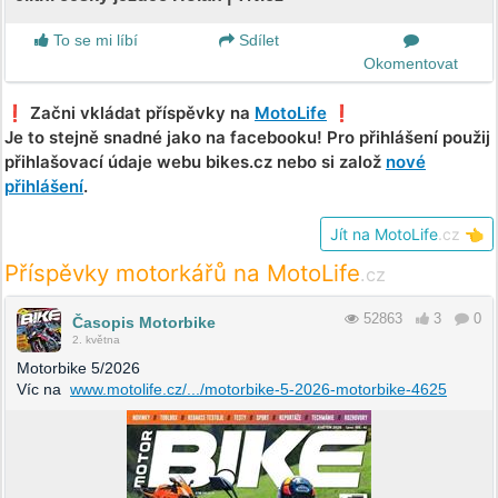
To se mi líbí
Sdílet
Okomentovat
❗️ Začni vkládat příspěvky na
MotoLife
❗️
Je to stejně snadné jako na facebooku! Pro přihlášení použij
přihlašovací údaje webu bikes.cz nebo si založ
nové
přihlášení
.
Jít na MotoLife
.cz
👈
Příspěvky motorkářů na MotoLife
.cz
52863
3
0
Časopis Motorbike
2. května
Motorbike 5/2026
Víc na
www.motolife.cz/.../motorbike-5-2026-motorbike-4625