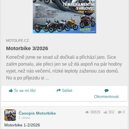
MOTOLIFE.CZ
Motorbike 3/2026
Konečně jsme se snad už dočkali a přichází jaro. Sice
zatím pomalu, ale přeci jen se už dá aspoň na pár hodiny
vyjet, než nás večerní, nízké teploty zaženou zas domů.
No a po příjezdu si ...
To se mi líbí
Sdílet
Okomentovat
38829
302
0
Časopis Motorbike
1. února
Motorbike 1-2/2026