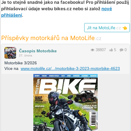
Je to stejně snadné jako na facebooku! Pro přihlášení použij
přihlašovací údaje webu bikes.cz nebo si založ
nové
přihlášení
.
Jít na MotoLife
.cz
👈
Příspěvky motorkářů na MotoLife
.cz
38807
5
0
Časopis Motorbike
27. února
Motorbike 3/2026
Více na
www.motolife.cz/.../motorbike-3-2023-motorbike-4623