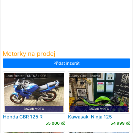
Motorky na prodej
Přidat inzerát
Leon Richter - KUTNÁ HORA
Lucky Cow - Znojmo
BAZAR MOTO
BAZAR MOTO
Honda
CBR 125 R
Kawasaki
Ninja 125
55 000 Kč
54 999 Kč