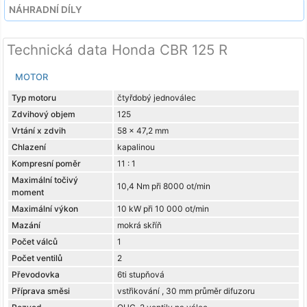
NÁHRADNÍ DÍLY
Technická data Honda CBR 125 R
MOTOR
Typ motoru
čtyřdobý jednoválec
Zdvihový objem
125
Vrtání x zdvih
58 x 47,2 mm
Chlazení
kapalinou
Kompresní poměr
11 : 1
Maximální točivý
10,4 Nm při 8000 ot/min
moment
Maximální výkon
10 kW při 10 000 ot/min
Mazání
mokrá skříň
Počet válců
1
Počet ventilů
2
Převodovka
6ti stupňová
Příprava směsi
vstřikování , 30 mm průměr difuzoru