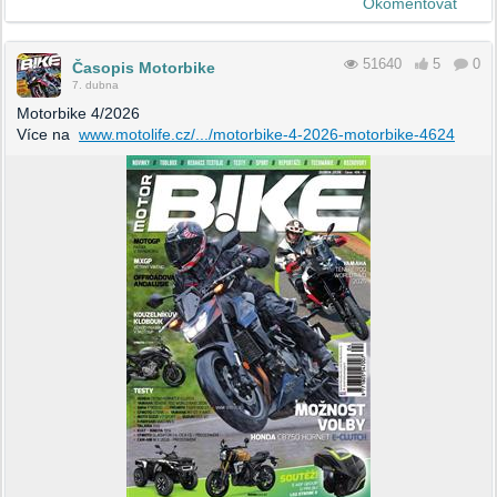
Okomentovat
51640
5
0
Časopis Motorbike
7. dubna
Motorbike 4/2026
Více na
www.motolife.cz/.../motorbike-4-2026-motorbike-4624