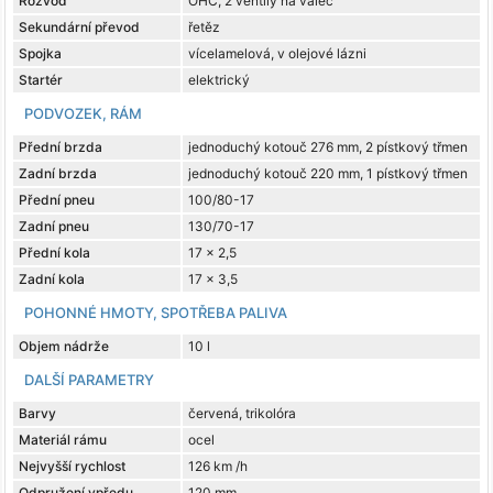
Rozvod
OHC, 2 ventily na válec
Sekundární převod
řetěz
Spojka
vícelamelová, v olejové lázni
Startér
elektrický
PODVOZEK, RÁM
Přední brzda
jednoduchý kotouč 276 mm, 2 pístkový třmen
Zadní brzda
jednoduchý kotouč 220 mm, 1 pístkový třmen
Přední pneu
100/80-17
Zadní pneu
130/70-17
Přední kola
17 x 2,5
Zadní kola
17 x 3,5
POHONNÉ HMOTY, SPOTŘEBA PALIVA
Objem nádrže
10 l
DALŠÍ PARAMETRY
Barvy
červená, trikolóra
Materiál rámu
ocel
Nejvyšší rychlost
126 km /h
Odpružení vpředu
120 mm