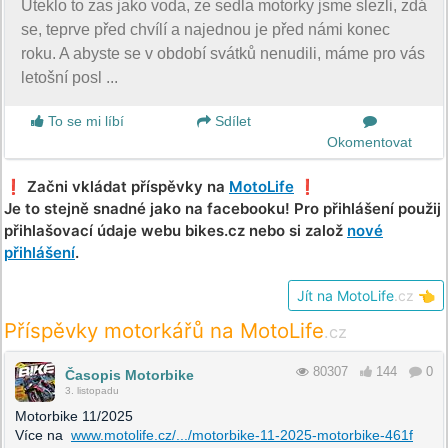
Uteklo to zas jako voda, ze sedla motorky jsme slezli, zdá
se, teprve před chvílí a najednou je před námi konec
roku. A abyste se v období svátků nenudili, máme pro vás
letošní posl ...
To se mi líbí
Sdílet
Okomentovat
❗️ Začni vkládat příspěvky na
MotoLife
❗️
Je to stejně snadné jako na facebooku! Pro přihlášení použij
přihlašovací údaje webu bikes.cz nebo si založ
nové
přihlášení
.
Jít na MotoLife
.cz
👈
Příspěvky motorkářů na MotoLife
.cz
80307
144
0
Časopis Motorbike
3. listopadu
Motorbike 11/2025
Více na
www.motolife.cz/.../motorbike-11-2025-motorbike-461f