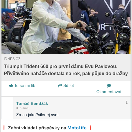
IDNES.CZ
Triumph Trident 660 pro první dámu Evu Pavlovou.
Přívětivého naháče dostala na rok, pak půjde do dražby
To se mi líbí
Sdílet
Okomentovat
1
Tomáš Bendžák
3. dubna
Za co jako?silenej svet
❗️ Začni vkládat příspěvky na
MotoLife
❗️