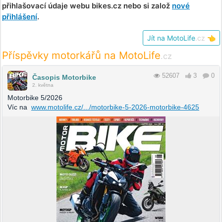
přihlašovací údaje webu bikes.cz nebo si založ
nové
přihlášení
.
Jít na MotoLife
.cz
👈
Příspěvky motorkářů na MotoLife
.cz
52607
3
0
Časopis Motorbike
2. května
Motorbike 5/2026
Víc na
www.motolife.cz/.../motorbike-5-2026-motorbike-4625