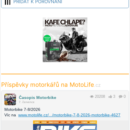
PŘIDAT K POROVNÁNÍ
Příspěvky motorkářů na MotoLife
.cz
20208
3
0
Časopis Motorbike
7. července
Motorbike 7-8/2026
Víc na
www.motolife.cz/.../motorbike-7-8-2026-motorbike-4627