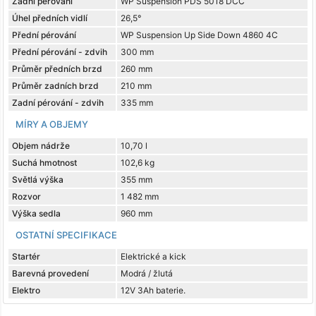
Zadní pérování
WP Suspension PDS 5018 DCC
Úhel předních vidlí
26,5°
Přední pérování
WP Suspension Up Side Down 4860 4C
Přední pérování - zdvih
300 mm
Průměr předních brzd
260 mm
Průměr zadních brzd
210 mm
Zadní pérování - zdvih
335 mm
MÍRY A OBJEMY
Objem nádrže
10,70 l
Suchá hmotnost
102,6 kg
Světlá výška
355 mm
Rozvor
1 482 mm
Výška sedla
960 mm
OSTATNÍ SPECIFIKACE
Startér
Elektrické a kick
Barevná provedení
Modrá / žlutá
Elektro
12V 3Ah baterie.