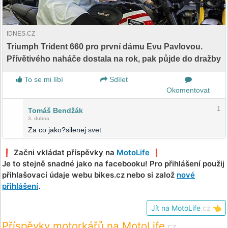
IDNES.CZ
Triumph Trident 660 pro první dámu Evu Pavlovou.
Přívětivého naháče dostala na rok, pak půjde do dražby
To se mi líbí
Sdílet
Okomentovat
1
Tomáš Bendžák
3. dubna
Za co jako?silenej svet
❗️ Začni vkládat příspěvky na
MotoLife
❗️
Je to stejně snadné jako na facebooku! Pro přihlášení použij
přihlašovací údaje webu bikes.cz nebo si založ
nové
přihlášení
.
Jít na MotoLife
.cz
👈
Příspěvky motorkářů na MotoLife
.cz