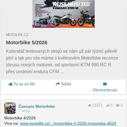
MOTOLIFE.CZ
Motorbike 5/2026
Kalendář testovaných strojů se nám už pár týdnů pěkně
plní a tak pro vás máme v květnovém Motorbike recenze
zbrusu nových motorek, od sportovní KTM 990 RC R
přes cestovní endura CFM ...
To se mi líbí
Sdílet
Okomentovat
51571
5
0
Časopis Motorbike
7. dubna
Motorbike 4/2026
Více na
www.motolife.cz/.../motorbike-4-2026-motorbike-4624