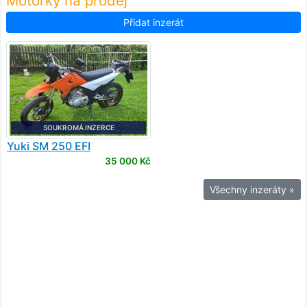
Motorky na prodej
Přidat inzerát
SOUKROMÁ INZERCE
Yuki
SM 250 EFI
35 000 Kč
Všechny inzeráty »