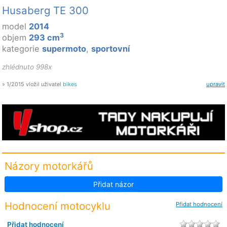
Husaberg TE 300
model
2014
3
objem
293 cm
kategorie
supermoto
,
sportovní
zhlédnuto 998x
» 1/2015 vložil uživatel
bikes
upravit
Názory motorkářů
Přidat názor
Hodnocení motocyklu
Přidat hodnocení
Přidat hodnocení