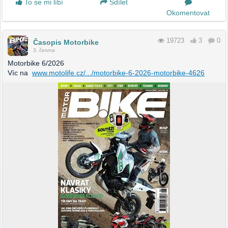
To se mi líbí
Sdílet
Okomentovat
19723
3
0
Časopis Motorbike
3. června
Motorbike 6/2026
Víc na
www.motolife.cz/.../motorbike-6-2026-motorbike-4626