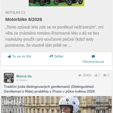
MOTOLIFE.CZ
Motorbike 6/2026
„Tento způsob léta zdá se mi poněkud nešťastným“, zní
věta ze známého románu Rozmarné léto a dá se bez
nadsázky použít i pro současné počasí (když tedy
pomineme, že vlastně léto ještě ne ...
To se mi líbí
Sdílet
Okomentovat
36464
7
0
MotoLife
3. června
Tradiční jízda distingovaných gentlemanů (Distinguished
Gentleman’s Ride) proběhla v Praze v půlce května 2026