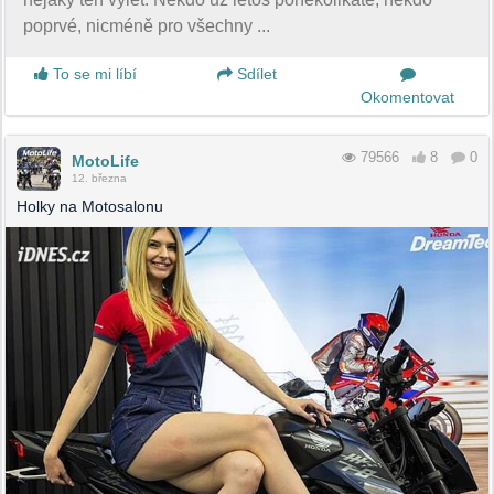
poprvé, nicméně pro všechny ...
To se mi líbí
Sdílet
Okomentovat
79566
8
0
MotoLife
12. března
Holky na Motosalonu