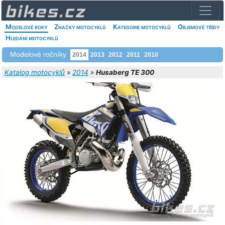
Modelové roky
Značky motocyklů
Kategorie motocyklů
Objemové třídy
Hledání motocyklů
Modelové ročníky
2014
2013
2012
2011
2010
Katalog motocyklů
»
2014
»
Husaberg TE 300