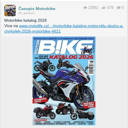
32681
-579
0
Časopis Motorbike
30. prosince
Motorbike katalog 2026
Více na
www.motolife.cz/.../motorbike-katalog-motocyklu-skutru-a-
ctyrkolek-2026-motorbike-4621