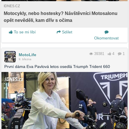
IDNES.CZ
Motocykly, nebo hostesky? Návštěvníci Motosalonu
opět nevěděli, kam dřív s očima
To se mi líbí
Sdílet
Okomentovat
39381
4
1
MotoLife
9. března
První dáma Eva Pavlová letos osedlá Triumph Trident 660