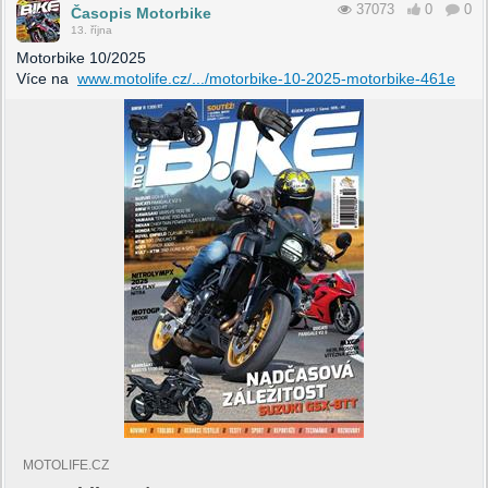
37073
0
0
Časopis Motorbike
13. října
Motorbike 10/2025
Více na
www.motolife.cz/.../motorbike-10-2025-motorbike-461e
MOTOLIFE.CZ