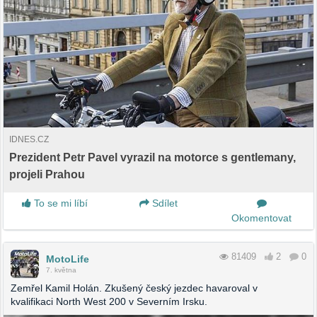
IDNES.CZ
Prezident Petr Pavel vyrazil na motorce s gentlemany,
projeli Prahou
To se mi líbí
Sdílet
Okomentovat
81409
2
0
MotoLife
7. května
Zemřel Kamil Holán. Zkušený český jezdec havaroval v
kvalifikaci North West 200 v Severním Irsku.