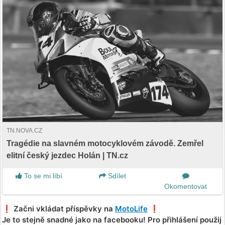
TN.NOVA.CZ
Tragédie na slavném motocyklovém závodě. Zemřel
elitní český jezdec Holán | TN.cz
To se mi líbí
Sdílet
Okomentovat
❗️ Začni vkládat příspěvky na
MotoLife
❗️
Je to stejně snadné jako na facebooku! Pro přihlášení použij