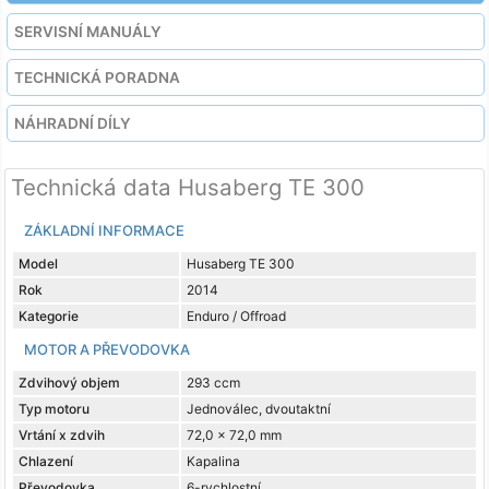
SERVISNÍ MANUÁLY
TECHNICKÁ PORADNA
NÁHRADNÍ DÍLY
Technická data Husaberg TE 300
ZÁKLADNÍ INFORMACE
Model
Husaberg TE 300
Rok
2014
Kategorie
Enduro / Offroad
MOTOR A PŘEVODOVKA
Zdvihový objem
293 ccm
Typ motoru
Jednoválec, dvoutaktní
Vrtání x zdvih
72,0 x 72,0 mm
Chlazení
Kapalina
Převodovka
6-rychlostní