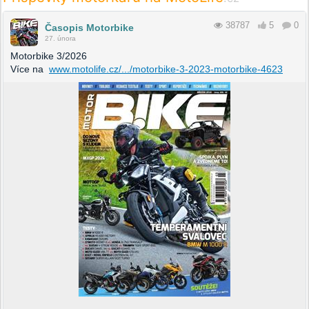
38787
5
0
Časopis Motorbike
27. února
Motorbike 3/2026
Více na
www.motolife.cz/.../motorbike-3-2023-motorbike-4623