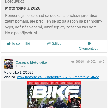
MOTOLIFE.CZ
Motorbike 3/2026
Konečně jsme se snad už dočkali a přichází jaro. Sice
zatím pomalu, ale přeci jen se už dá aspoň na pár hodiny
vyjet, než nás večerní, nízké teploty zaženou zas domů.
No a po příjezdu si ...
To se mi líbí
Sdílet
Okomentovat
38810
302
0
Časopis Motorbike
1. února
Motorbike 1-2/2026
Více na
www.motolife.cz/.../motorbike-2-2026-motorbike-4622