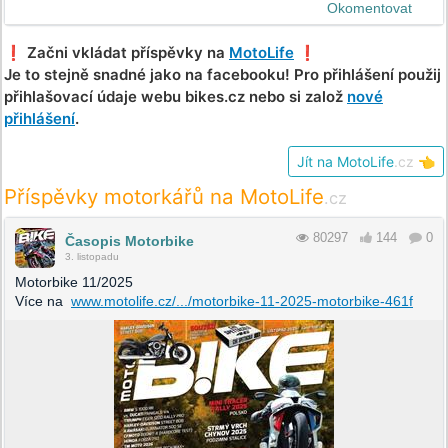
Okomentovat
❗️ Začni vkládat příspěvky na
MotoLife
❗️
Je to stejně snadné jako na facebooku! Pro přihlášení použij
přihlašovací údaje webu bikes.cz nebo si založ
nové
přihlášení
.
Jít na MotoLife
.cz
👈
Příspěvky motorkářů na MotoLife
.cz
80297
144
0
Časopis Motorbike
3. listopadu
Motorbike 11/2025
Více na
www.motolife.cz/.../motorbike-11-2025-motorbike-461f