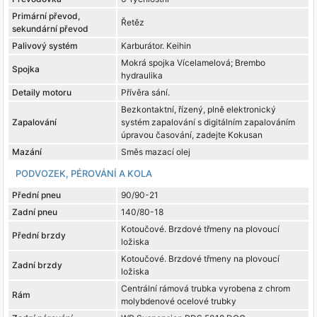
Primární převod,
Řetěz
sekundární převod
Palivový systém
Karburátor. Keihin
Mokrá spojka Vícelamelová; Brembo
Spojka
hydraulika
Detaily motoru
Přívěra sání.
Bezkontaktní, řízený, plně elektronický
Zapalování
systém zapalování s digitálním zapalováním
úpravou časování, zadejte Kokusan
Mazání
Směs mazací olej
PODVOZEK, PÉROVÁNÍ A KOLA
Přední pneu
90/90-21
Zadní pneu
140/80-18
Kotoučové. Brzdové třmeny na plovoucí
Přední brzdy
ložiska
Kotoučové. Brzdové třmeny na plovoucí
Zadní brzdy
ložiska
Centrální rámová trubka vyrobena z chrom
Rám
molybdenové ocelové trubky