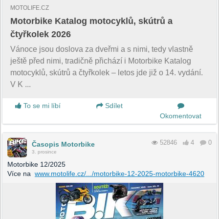
MOTOLIFE.CZ
Motorbike Katalog motocyklů, skútrů a
čtyřkolek 2026
Vánoce jsou doslova za dveřmi a s nimi, tedy vlastně
ještě před nimi, tradičně přichází i Motorbike Katalog
motocyklů, skútrů a čtyřkolek – letos jde již o 14. vydání.
V K ...
To se mi líbí
Sdílet
Okomentovat
52846
4
0
Časopis Motorbike
3. prosince
Motorbike 12/2025
Více na
www.motolife.cz/.../motorbike-12-2025-motorbike-4620