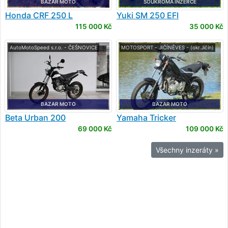
BAZAR MOTO
SOUKROMÁ INZERCE
Honda
CRF 250 L
Yuki
SM 250 EFI
115 000 Kč
35 000 Kč
AutoMotoSpeed s.r.o. - ČEŠNOVICE
MOTOSPORT - JIČÍNĚVES - (okr.Jičín)
BAZAR MOTO
BAZAR MOTO
Beta
Urban 200
Yamaha
Tricker
69 000 Kč
109 000 Kč
Všechny inzeráty »