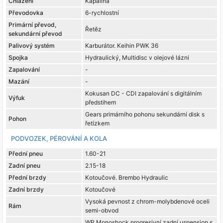
Chlazení
Kapalina
Převodovka
6-rychlostní
Primární převod,
Řetěz
sekundární převod
Palivový systém
Karburátor. Keihin PWK 36
Spojka
Hydraulický, Multidisc v olejové lázni
Zapalování
-
Mazání
-
Kokusan DC - CDI zapalování s digitálním
Výfuk
předstihem
Gears primárního pohonu sekundární disk s
Pohon
řetízkem
PODVOZEK, PÉROVÁNÍ A KOLA
Přední pneu
1.60-21
Zadní pneu
2.15-18
Přední brzdy
Kotoučové. Brembo Hydraulic
Zadní brzdy
Kotoučové
Vysoká pevnost z chrom-molybdenové oceli
Rám
semi-obvod
WP Monoshock progresivní zadní uspension s