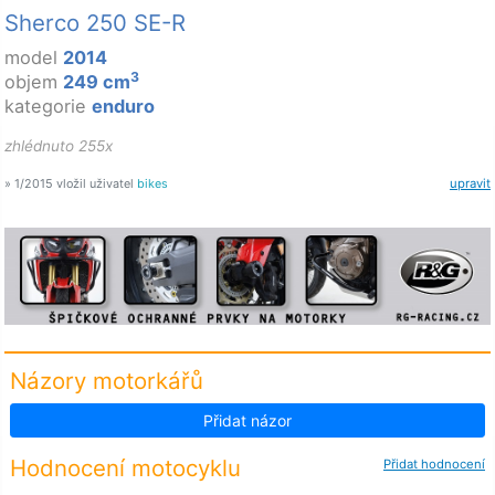
Sherco 250 SE-R
model
2014
3
objem
249 cm
kategorie
enduro
zhlédnuto 255x
» 1/2015 vložil uživatel
bikes
upravit
Názory motorkářů
Přidat názor
Hodnocení motocyklu
Přidat hodnocení