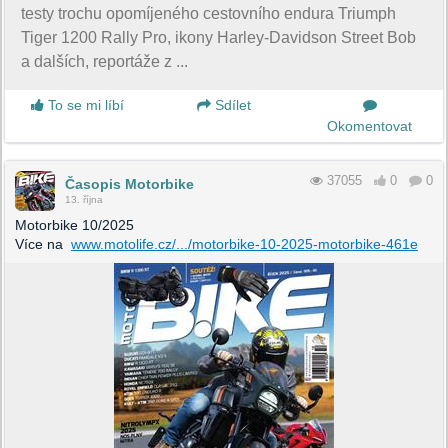
testy trochu opomíjeného cestovního endura Triumph
Tiger 1200 Rally Pro, ikony Harley-Davidson Street Bob
a dalších, reportáže z ...
To se mi líbí
Sdílet
Okomentovat
37055
0
0
Časopis Motorbike
13. října
Motorbike 10/2025
Více na
www.motolife.cz/.../motorbike-10-2025-motorbike-461e