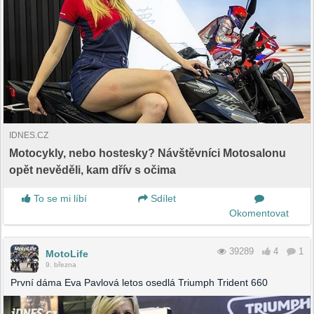
IDNES.CZ
Motocykly, nebo hostesky? Návštěvníci Motosalonu
opět nevěděli, kam dřív s očima
To se mi líbí
Sdílet
Okomentovat
39289
4
1
MotoLife
9. března
První dáma Eva Pavlová letos osedlá Triumph Trident 660