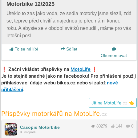
Motorbike 12/2025
Uteklo to zas jako voda, ze sedla motorky jsme slezli, zdá
se, teprve před chvílí a najednou je před námi konec
roku. A abyste se v období svátků nenudili, máme pro vás
letošní posl ...
To se mi líbí
Sdílet
Okomentovat
❗️ Začni vkládat příspěvky na
MotoLife
❗️
Je to stejně snadné jako na facebooku! Pro přihlášení použij
přihlašovací údaje webu bikes.cz nebo si založ
nové
přihlášení
.
Jít na MotoLife
.cz
👈
Příspěvky motorkářů na MotoLife
.cz
80279
144
0
Časopis Motorbike
3. listopadu