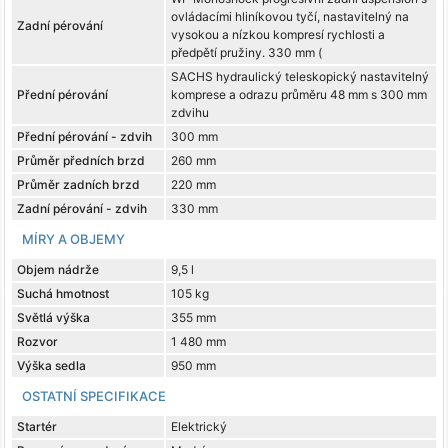
ovládacími hliníkovou tyčí, nastavitelný na
Zadní pérování
vysokou a nízkou kompresí rychlosti a
předpětí pružiny. 330 mm (
SACHS hydraulický teleskopický nastavitelný
Přední pérování
komprese a odrazu průměru 48 mm s 300 mm
zdvihu
Přední pérování - zdvih
300 mm
Průměr předních brzd
260 mm
Průměr zadních brzd
220 mm
Zadní pérování - zdvih
330 mm
MÍRY A OBJEMY
Objem nádrže
9,5 l
Suchá hmotnost
105 kg
Světlá výška
355 mm
Rozvor
1 480 mm
Výška sedla
950 mm
OSTATNÍ SPECIFIKACE
Startér
Elektrický