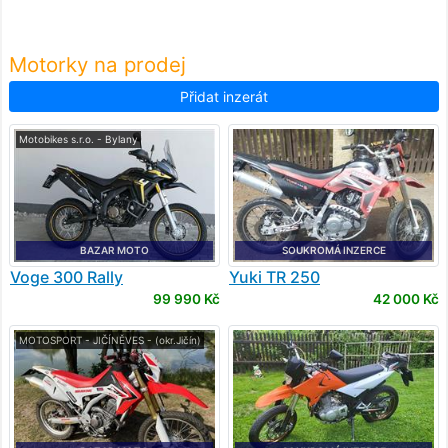
Motorky na prodej
Přidat inzerát
Motobikes s.r.o. - Bylany
BAZAR MOTO
SOUKROMÁ INZERCE
Voge
300 Rally
Yuki
TR 250
99 990 Kč
42 000 Kč
MOTOSPORT - JIČÍNĚVES - (okr.Jičín)