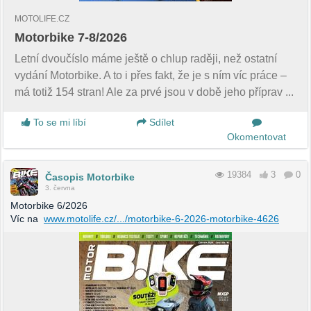
MOTOLIFE.CZ
Motorbike 7-8/2026
Letní dvoučíslo máme ještě o chlup raději, než ostatní
vydání Motorbike. A to i přes fakt, že je s ním víc práce –
má totiž 154 stran! Ale za prvé jsou v době jeho příprav ...
To se mi líbí
Sdílet
Okomentovat
19384
3
0
Časopis Motorbike
3. června
Motorbike 6/2026
Víc na
www.motolife.cz/.../motorbike-6-2026-motorbike-4626