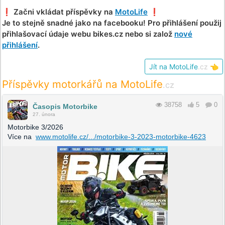
❗️ Začni vkládat příspěvky na
MotoLife
❗️
Je to stejně snadné jako na facebooku! Pro přihlášení použij
přihlašovací údaje webu bikes.cz nebo si založ
nové
přihlášení
.
Jít na MotoLife
.cz
👈
Příspěvky motorkářů na MotoLife
.cz
38758
5
0
Časopis Motorbike
27. února
Motorbike 3/2026
Více na
www.motolife.cz/.../motorbike-3-2023-motorbike-4623