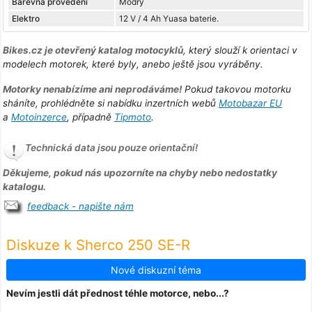
Barevná provedení
Modrý
Elektro
12 V / 4 Ah Yuasa baterie.
Bikes.cz je otevřený katalog motocyklů
, který slouží k orientaci v
modelech motorek, které byly, anebo ještě jsou vyráběny.
Motorky nenabízíme ani neprodáváme!
Pokud takovou motorku
sháníte, prohlédněte si nabídku inzertních webů
Motobazar EU
a
Motoinzerce
, případně
Tipmoto
.
Technická data jsou pouze orientační!
Děkujeme, pokud nás upozorníte na chyby nebo nedostatky
katalogu.
feedback - napište nám
Diskuze k Sherco 250 SE-R
Nové diskuzní téma
Nevím jestli dát přednost téhle motorce, nebo...?