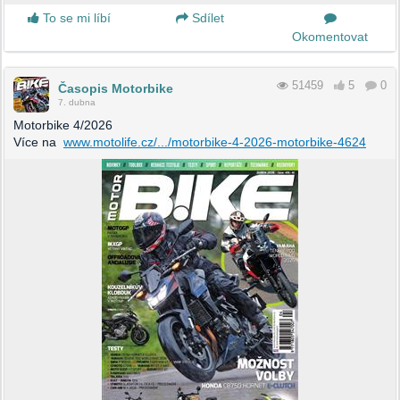
To se mi líbí
Sdílet
Okomentovat
51459
5
0
Časopis Motorbike
7. dubna
Motorbike 4/2026
Více na
www.motolife.cz/.../motorbike-4-2026-motorbike-4624