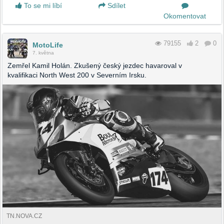
To se mi líbí
Sdílet
Okomentovat
79155
2
0
MotoLife
7. května
Zemřel Kamil Holán. Zkušený český jezdec havaroval v
kvalifikaci North West 200 v Severním Irsku.
TN.NOVA.CZ