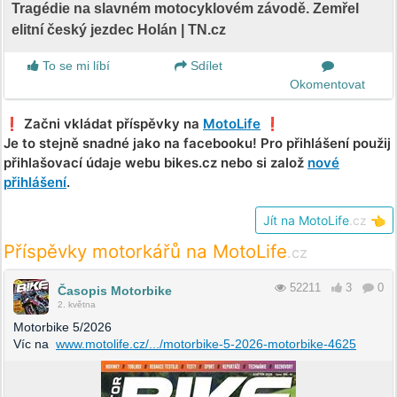
Tragédie na slavném motocyklovém závodě. Zemřel
elitní český jezdec Holán | TN.cz
To se mi líbí
Sdílet
Okomentovat
❗️ Začni vkládat příspěvky na
MotoLife
❗️
Je to stejně snadné jako na facebooku! Pro přihlášení použij
přihlašovací údaje webu bikes.cz nebo si založ
nové
přihlášení
.
Jít na MotoLife
.cz
👈
Příspěvky motorkářů na MotoLife
.cz
52211
3
0
Časopis Motorbike
2. května
Motorbike 5/2026
Víc na
www.motolife.cz/.../motorbike-5-2026-motorbike-4625