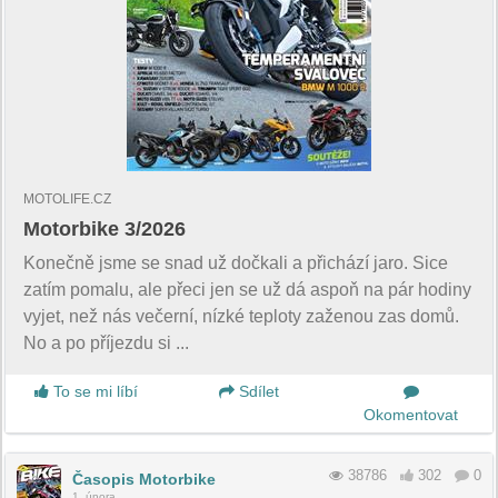
MOTOLIFE.CZ
Motorbike 3/2026
Konečně jsme se snad už dočkali a přichází jaro. Sice
zatím pomalu, ale přeci jen se už dá aspoň na pár hodiny
vyjet, než nás večerní, nízké teploty zaženou zas domů.
No a po příjezdu si ...
To se mi líbí
Sdílet
Okomentovat
38786
302
0
Časopis Motorbike
1. února