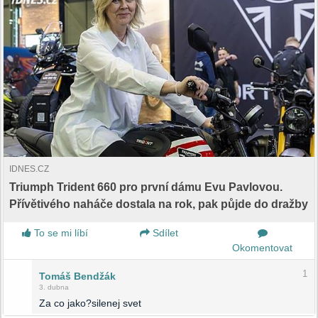
IDNES.CZ
Triumph Trident 660 pro první dámu Evu Pavlovou.
Přívětivého naháče dostala na rok, pak půjde do dražby
To se mi líbí
Sdílet
Okomentovat
1
Tomáš Bendžák
3. dubna
Za co jako?silenej svet