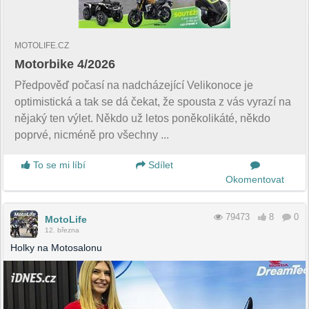
MOTOLIFE.CZ
Motorbike 4/2026
Předpověď počasí na nadcházející Velikonoce je
optimistická a tak se dá čekat, že spousta z vás vyrazí na
nějaký ten výlet. Někdo už letos poněkolikáté, někdo
poprvé, nicméně pro všechny ...
To se mi líbí
Sdílet
Okomentovat
79473
8
0
MotoLife
12. března
Holky na Motosalonu