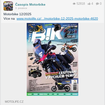
52818
4
0
Časopis Motorbike
3. prosince
Motorbike 12/2025
Více na
www.motolife.cz/.../motorbike-12-2025-motorbike-4620
MOTOLIFE.CZ