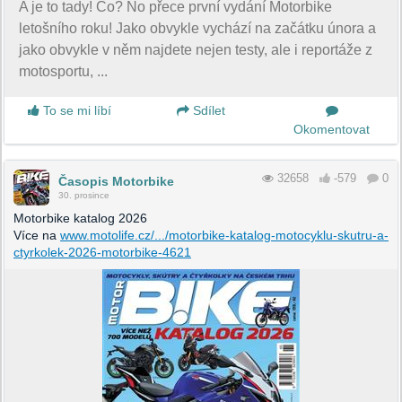
A je to tady! Co? No přece první vydání Motorbike
letošního roku! Jako obvykle vychází na začátku února a
jako obvykle v něm najdete nejen testy, ale i reportáže z
motosportu, ...
To se mi líbí
Sdílet
Okomentovat
32658
-579
0
Časopis Motorbike
30. prosince
Motorbike katalog 2026
Více na
www.motolife.cz/.../motorbike-katalog-motocyklu-skutru-a-
ctyrkolek-2026-motorbike-4621