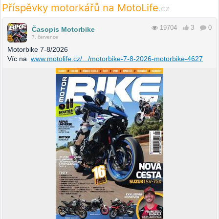
Příspěvky motorkářů na MotoLife
.cz
19704
3
0
Časopis Motorbike
7. července
Motorbike 7-8/2026
Víc na
www.motolife.cz/.../motorbike-7-8-2026-motorbike-4627