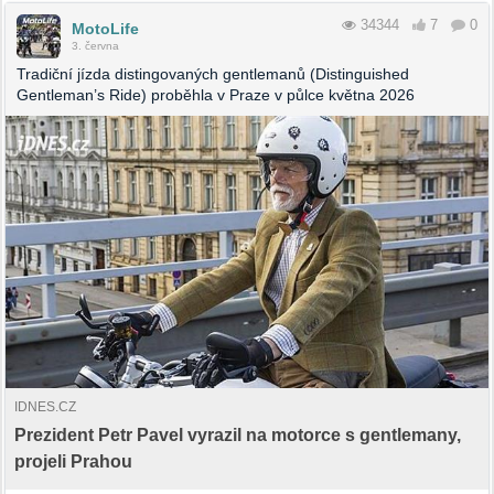
34344
7
0
MotoLife
3. června
Tradiční jízda distingovaných gentlemanů (Distinguished
Gentleman’s Ride) proběhla v Praze v půlce května 2026
IDNES.CZ
Prezident Petr Pavel vyrazil na motorce s gentlemany,
projeli Prahou