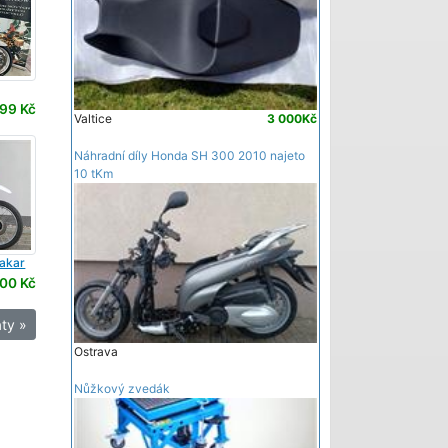
99 Kč
Valtice
3 000Kč
Náhradní díly Honda SH 300 2010 najeto
10 tKm
Dakar
00 Kč
ty »
Ostrava
Nůžkový zvedák