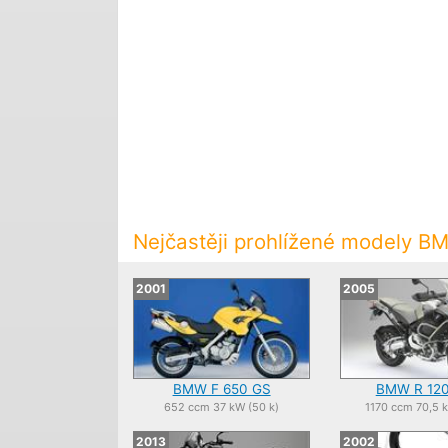
Nejčastěji prohlížené modely B
2001
2005
BMW F 650 GS
BMW R 12
652 ccm 37 kW (50 k)
1170 ccm 70,5 
2013
2002