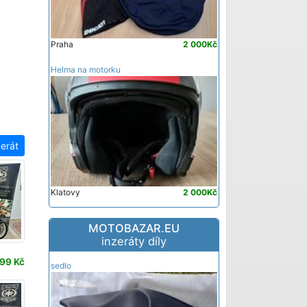
Praha
2 000Kč
Helma na motorku
zerát
Klatovy
2 000Kč
MOTOBAZAR.EU
inzeráty díly
99 Kč
sedlo