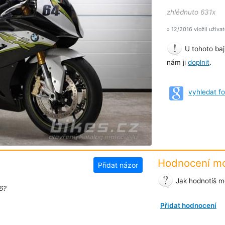
zhlédnuto 631x
» 12/2016 vložil uživa
U tohoto baj
nám ji
doplnit
.
vyhledat 
Hodnocení mo
Přidat názor
Jak hodnotíš m
6?
Přidat hodnocení