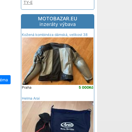
TY-E
MOTOBAZAR.EU
inzeráty výbava
Kožená kombinéza dámská, velikost 38
téma
Praha
5 000Kč
Helma Arai