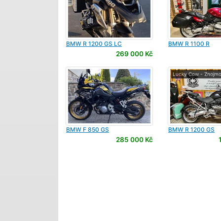
BMW
R 1200 GS LC
BMW
R 1100 R
269 000 Kč
Lucky Cow - Znojm
BMW
F 850 GS
BMW
R 1200 GS
285 000 Kč