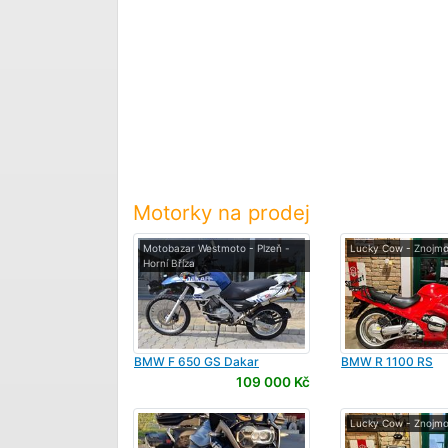
Motorky na prodej
Motobazar Westmoto - Plzeň -
Lucky Cow - Znojm
Horní Bříza
BMW
F 650 GS Dakar
BMW
R 1100 RS
109 000 Kč
Lucky Cow - Znojm