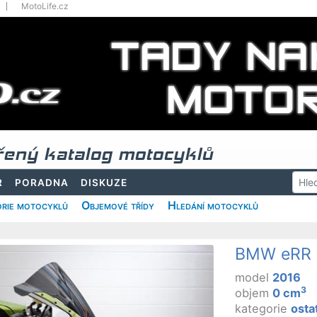
MotoLife.cz
řený katalog motocyklů
R
PORADNA
DISKUZE
rie motocyklů
Objemové třídy
Hledání motocyklů
BMW eRR
model
2016
3
objem
0 cm
kategorie
osta