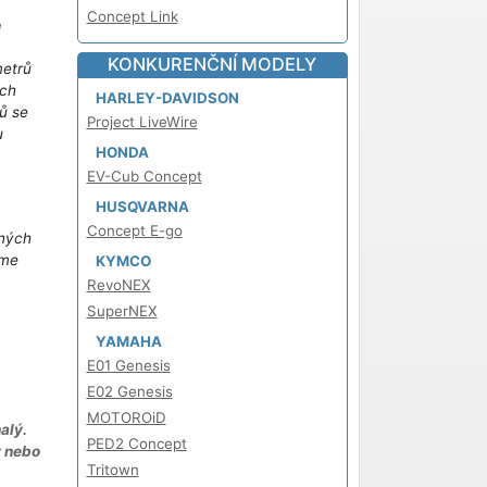
Concept Link
!
KONKURENČNÍ MODELY
metrů
ich
HARLEY-DAVIDSON
ů se
Project LiveWire
u
HONDA
m
EV-Cub Concept
HUSQVARNA
Concept E-go
iných
áme
KYMCO
RevoNEX
SuperNEX
YAMAHA
E01 Genesis
E02 Genesis
MOTOROiD
alý.
PED2 Concept
y nebo
Tritown