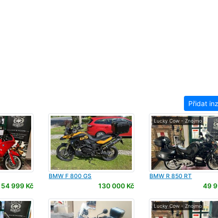
Přidat in
o
Lucky Cow - Znojmo
BMW
F 800 GS
BMW
R 850 RT
54 999 Kč
130 000 Kč
49 9
o
Lucky Cow - Znojmo