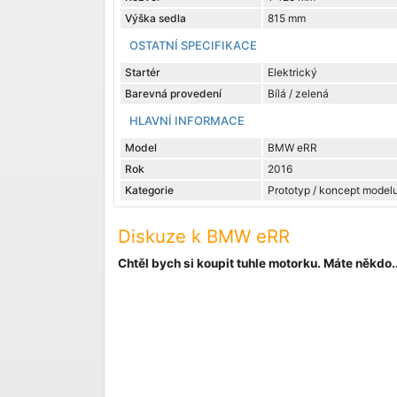
Výška sedla
815 mm
OSTATNÍ SPECIFIKACE
Startér
Elektrický
Barevná provedení
Bílá / zelená
HLAVNÍ INFORMACE
Model
BMW eRR
Rok
2016
Kategorie
Prototyp / koncept model
Diskuze k BMW eRR
Chtěl bych si koupit tuhle motorku. Máte někdo..