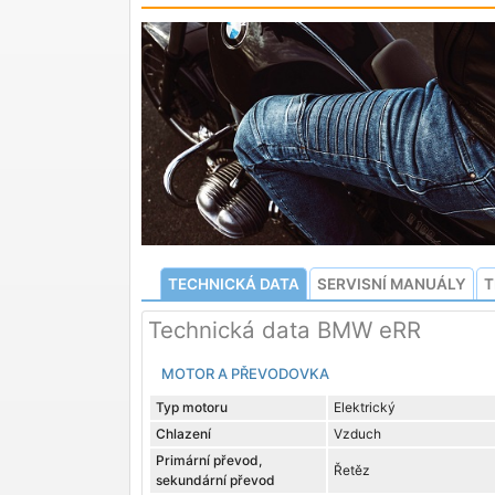
TECHNICKÁ DATA
SERVISNÍ MANUÁLY
T
Technická data BMW eRR
MOTOR A PŘEVODOVKA
Typ motoru
Elektrický
Chlazení
Vzduch
Primární převod,
Řetěz
sekundární převod