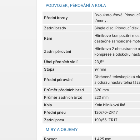
PODVOZEK, PÉROVÁNÍ A KOLA
Dvoukotoučové. Plovoucí 
Přední brzdy
třmeny.
Zadní brzdy
Single disc. Plovoucí disk
Hliníkové kompozitní most
Rám
částečně samonosné mot
Hliníková 2 oboustranné 
Zadní pérování
komprese a odskoku nasta
Úhel předních vidlí
23,5°
Stopa
97 mm
Obrácená teleskopická vi
Přední pérování
a odrazu nastavitelná fáz
Průměr předních brzd
320 mm
Průměr zadních brzd
220 mm
Kola
Kola hliníková litá
Přední pneu
120/70-ZR17
Zadní pneu
190/55-ZR17
MÍRY A OBJEMY
Rozvor
1 425 mm