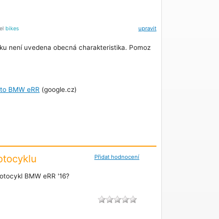
tel
bikes
upravit
ku není uvedena obecná charakteristika. Pomoz
foto BMW eRR
(google.cz)
tocyklu
Přidat hodnocení
otocykl BMW eRR '16?