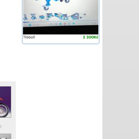
Třeboň
2 300Kč
)