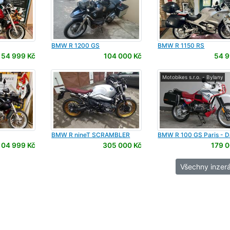
BMW
R 1200 GS
BMW
R 1150 RS
54 999 Kč
104 000 Kč
54 9
o
Motobikes s.r.o. - Bylany
BMW
R nineT SCRAMBLER
BMW
R 100 GS Paris - 
104 999 Kč
305 000 Kč
179 0
Všechny inzerá