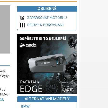
OBLÍBENÉ
ZAPARKOVAT MOTORKU
PŘIDAT K POROVNÁNÍ
terý
é byly,
kud
abídku
ALTERNATIVNÍ MODELY
ce
,
BMW