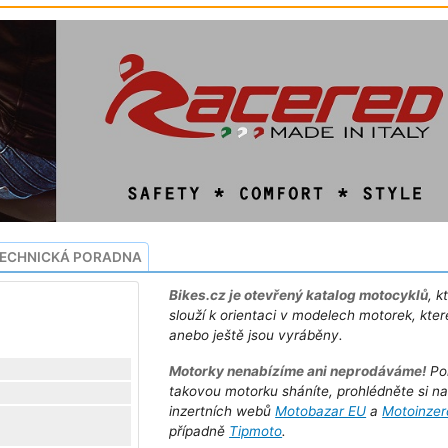
ECHNICKÁ PORADNA
Bikes.cz je otevřený katalog motocyklů
, k
slouží k orientaci v modelech motorek, kter
anebo ještě jsou vyráběny.
Motorky nenabízíme ani neprodáváme!
Po
takovou motorku sháníte, prohlédněte si n
inzertních webů
Motobazar EU
a
Motoinzer
případně
Tipmoto
.