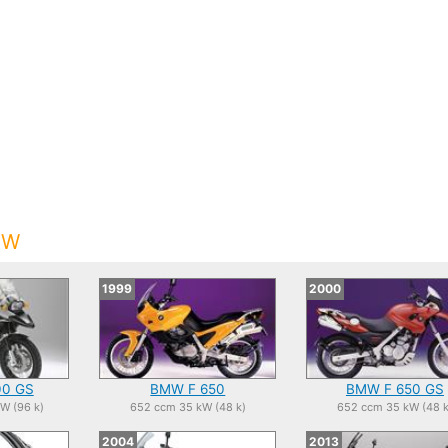
MW
1999
2000
00 GS
BMW F 650
BMW F 650 GS
kW (96 k)
652 ccm 35 kW (48 k)
652 ccm 35 kW (48 k
2004
2013