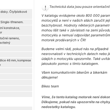
Technická data jsou pouze orientační
disky. Čtyřpístkové
V katalogu evidujeme okolo 800 000 para
motocyklů a není v našich silách zaručit jej
. Single-třmenem.
bezchybnost. Hodnoty některých parametr
ní konstrukce,
mohou lišit také v závislosti na zemi původ
or
motocyklu a nemusí odpovídat parametrů
otočné rameno,
motorek prodávaných v ČR!
vitelný
Budeme velmi rádi, pokud nás na případné
nesrovnalosti v technických datech nebo j
údajích o motocyklu upozorníte. Také uvít
dlice 46 mm, komprese
jakoukoliv pomoc s tímto katalogem.
e
Všem komunikativním bikerům a bikerkám
děkujeme!
Bikes team
Víme, že tento katalog motorek není dokon
Děkujeme, pokud nás upozorníte na chyb
nedostatky katalogu.