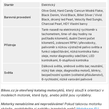
Startér
Elektrický
Olive Gold, Hard Candy Cancun Modrá Flake,
Black Denim, Vivid Black, Billet Silver / Vivid
Barevná provedení
Black, drcený led Pearl, Velocity Red Sunglo,
Charcoal Pearl, HD1 Vlastní barvy
Tank-nasedl na elektronický rychloměr s
tachometrem, time-of-day hodiny na
počítadlo kilometrů, duální Denní počet
kilometrů, zobrazení RPM / převodovky,
Přístroje
palivoměr s nízkou výstražné palivo světla a
funkci odpočítávání, nízká kontrolka tlaku
oleje, motor diagnostiky odečítání, LED
kontrolkami, 6-stupňová kontrolka
Dálková světla, směrové světlo bar, neutrální,
nízký tlak oleje, diagnostika motorů, blinkry,
Světla
bezpečnostní systém (volitelné příslušenství),
6-rychlostní, nízké varování palivové
Bikes.cz je otevřený katalog motocyklů
, který slouží k orientaci v
modelech motorek, které byly, anebo ještě jsou vyráběny.
Motorky nenabízíme ani neprodáváme!
Pokud takovou motorku
sháníte, prohlédněte si nabídku inzertních webů
Motobazar EU