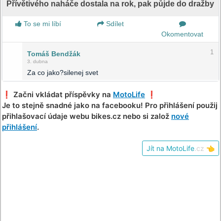
Přívětivého naháče dostala na rok, pak půjde do dražby
To se mi líbí
Sdílet
Okomentovat
1
Tomáš Bendžák
3. dubna
Za co jako?silenej svet
❗️ Začni vkládat příspěvky na
MotoLife
❗️
Je to stejně snadné jako na facebooku! Pro přihlášení použij
přihlašovací údaje webu bikes.cz nebo si založ
nové
přihlášení
.
Jít na MotoLife
.cz
👈