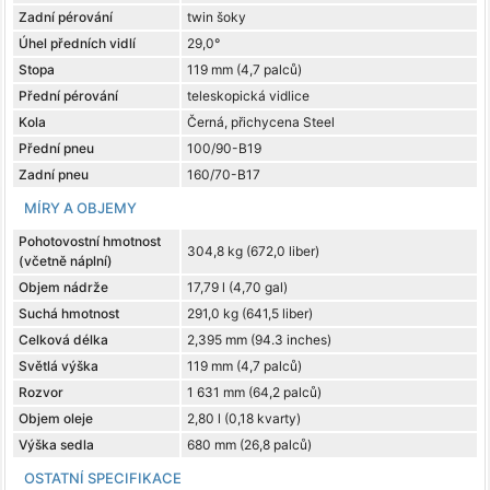
Zadní pérování
twin šoky
Úhel předních vidlí
29,0°
Stopa
119 mm (4,7 palců)
Přední pérování
teleskopická vidlice
Kola
Černá, přichycena Steel
Přední pneu
100/90-B19
Zadní pneu
160/70-B17
MÍRY A OBJEMY
Pohotovostní hmotnost
304,8 kg (672,0 liber)
(včetně náplní)
Objem nádrže
17,79 l (4,70 gal)
Suchá hmotnost
291,0 kg (641,5 liber)
Celková délka
2,395 mm (94.3 inches)
Světlá výška
119 mm (4,7 palců)
Rozvor
1 631 mm (64,2 palců)
Objem oleje
2,80 l (0,18 kvarty)
Výška sedla
680 mm (26,8 palců)
OSTATNÍ SPECIFIKACE