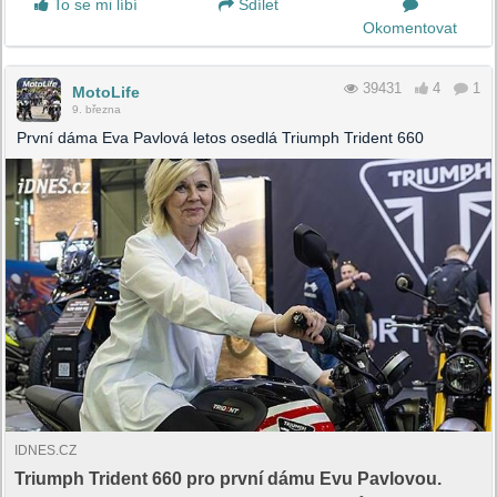
To se mi líbí
Sdílet
Okomentovat
39431
4
1
MotoLife
9. března
První dáma Eva Pavlová letos osedlá Triumph Trident 660
IDNES.CZ
Triumph Trident 660 pro první dámu Evu Pavlovou.