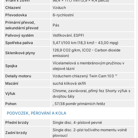
Vrtání x zdvih
98,4 x 111,1 mm (3,9 x 4,4 palců)
Chlazení
Vzduch
Převodovka
6-rychlostní
Primární převod,
Pás
sekundární převod
Palivový systém
Vstřikování. ESPFI
Spotřeba paliva
5,47 l/100 km (18,3 km/l - 43,00 mpg)
126,9 CO2 g/km, (CO2 - Carbon dioxide
Skleníkové plyny
emission)
Vícelamelová s membránovým pružinou v
Spojka
olejové lázni
Detaily motoru
Vzduchem chlazený Twin Cam 103 ™
Mazání
suchá kliková skříň
Chrome, zavrávoral, přímý řez Shorty výfuk s
Výfuk
dvojitou šály
Pohon
, 57/38 poměr primárních řetěz
PODVOZEK, PÉROVÁNÍ A KOLA
Přední brzdy
Single disc. 4-pístové pevné
Single disc. 2-píst točivého momentu volně
Zadní brzdy
plovoucí