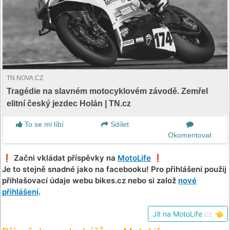
TN.NOVA.CZ
Tragédie na slavném motocyklovém závodě. Zemřel
elitní český jezdec Holán | TN.cz
To se mi líbí
Sdílet
Okomentovat
❗️ Začni vkládat příspěvky na
MotoLife
❗️
Je to stejně snadné jako na facebooku! Pro přihlášení použij
přihlašovací údaje webu bikes.cz nebo si založ
nové
přihlášení
.
Jít na MotoLife
.cz
👈