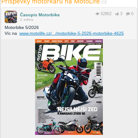
Příspěvky motorkářů na MotoLife
.cz
52852
3
0
Časopis Motorbike
2. května
Motorbike 5/2026
Víc na
www.motolife.cz/.../motorbike-5-2026-motorbike-4625