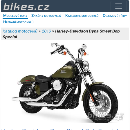
Modelové roky
Značky motocyklů
Kategorie motocyklů
Objemové třídy
Hledání motocyklů
Katalog motocyklů
»
2016
»
Harley-Davidson Dyna Street Bob
Special