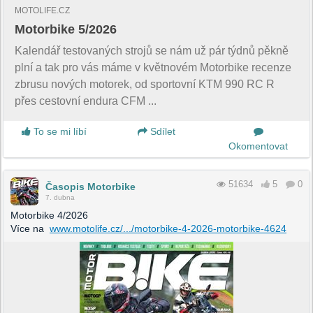
MOTOLIFE.CZ
Motorbike 5/2026
Kalendář testovaných strojů se nám už pár týdnů pěkně
plní a tak pro vás máme v květnovém Motorbike recenze
zbrusu nových motorek, od sportovní KTM 990 RC R
přes cestovní endura CFM ...
To se mi líbí
Sdílet
Okomentovat
51634
5
0
Časopis Motorbike
7. dubna
Motorbike 4/2026
Více na
www.motolife.cz/.../motorbike-4-2026-motorbike-4624