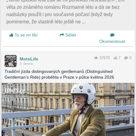
věta ze známého románu Rozmarné léto a dá se bez
nadsázky použít i pro současné počasí (když tedy
pomineme, že vlastně léto ještě ne ...
To se mi líbí
Sdílet
Okomentovat
37670
7
0
MotoLife
3. června
Tradiční jízda distingovaných gentlemanů (Distinguished
Gentleman’s Ride) proběhla v Praze v půlce května 2026