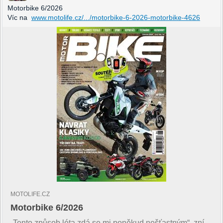
Motorbike 6/2026
Víc na
www.motolife.cz/.../motorbike-6-2026-motorbike-4626
MOTOLIFE.CZ
Motorbike 6/2026
„Tento způsob léta zdá se mi poněkud nešťastným“, zní