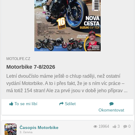
MOTOLIFE.CZ
Motorbike 7-8/2026
Letní dvoučíslo máme ještě o chlup raději, než ostatní
vydání Motorbike. A to i přes fakt, že je s ním víc práce –
má totiž 154 stran! Ale za prvé jsou v době jeho příprav ...
To se mi líbí
Sdílet
Okomentovat
19964
3
0
Časopis Motorbike
3. června