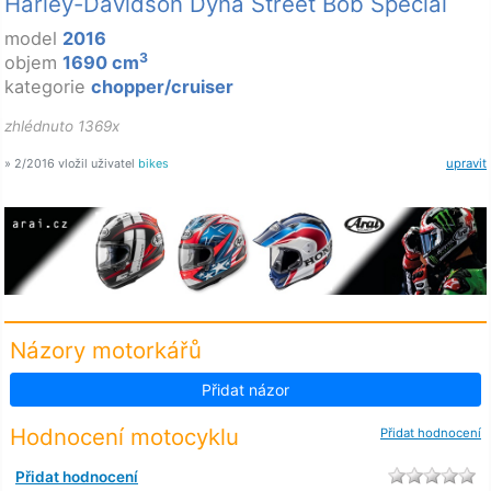
Harley-Davidson Dyna Street Bob Special
model
2016
3
objem
1690 cm
kategorie
chopper/cruiser
zhlédnuto 1369x
» 2/2016 vložil uživatel
bikes
upravit
Názory motorkářů
Přidat názor
Hodnocení motocyklu
Přidat hodnocení
Přidat hodnocení