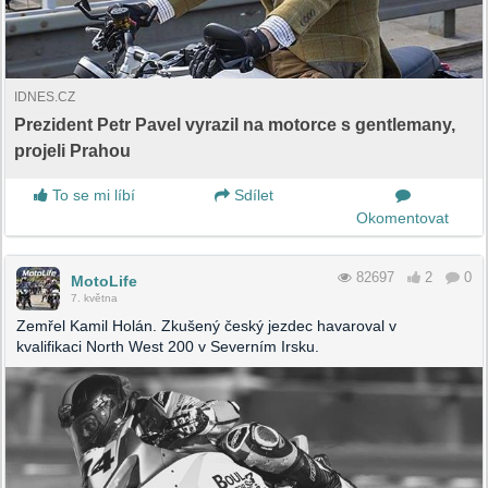
IDNES.CZ
Prezident Petr Pavel vyrazil na motorce s gentlemany,
projeli Prahou
To se mi líbí
Sdílet
Okomentovat
82697
2
0
MotoLife
7. května
Zemřel Kamil Holán. Zkušený český jezdec havaroval v
kvalifikaci North West 200 v Severním Irsku.