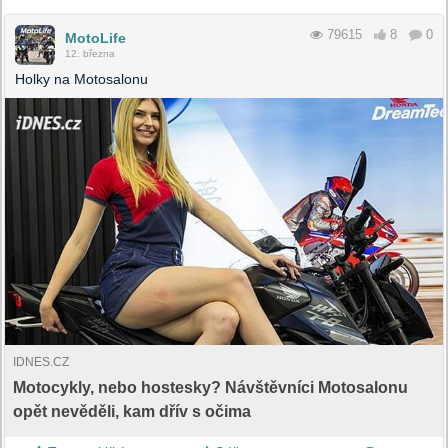
79615
8
0
MotoLife
12. března
Holky na Motosalonu
IDNES.CZ
Motocykly, nebo hostesky? Návštěvníci Motosalonu
opět nevěděli, kam dřív s očima