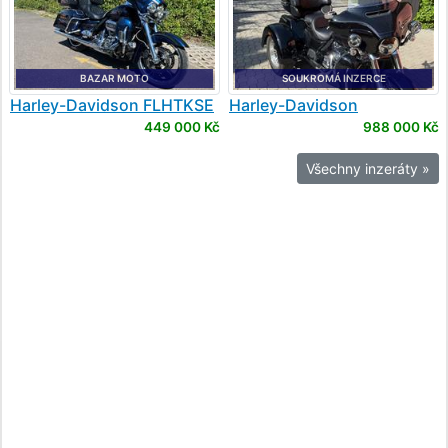
BAZAR MOTO
SOUKROMÁ INZERCE
Harley-Davidson
FLHTKSE
Harley-Davidson
ULTRA LIMITED CVO
FLHTCUTG Tri Glide Ultra
449 000 Kč
988 000 Kč
Classic
Všechny inzeráty »