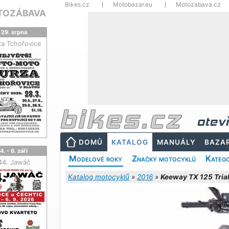
Bikes.cz
Motobazar.eu
Motozabava.cz
TOZÁBAVA
29. srpna
za Tchořovice
otev
DOMŮ
KATALOG
MANUÁLY
BAZA
4. - 6. září
Modelové roky
Značky motocyklů
Katego
44. Jawáč
Katalog motocyklů
»
2016
»
Keeway TX 125 Tria