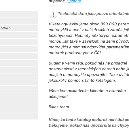
případně
Tipmoto
.
Technická data jsou pouze orientační
V katalogu evidujeme okolo 800 000 para
 ot/min
motocyklů a není v našich silách zaručit jej
bezchybnost. Hodnoty některých parametr
mohou lišit také v závislosti na zemi původ
motocyklu a nemusí odpovídat parametrů
motorek prodávaných v ČR!
Budeme velmi rádi, pokud nás na případné
nesrovnalosti v technických datech nebo j
údajích o motocyklu upozorníte. Také uvít
jakoukoliv pomoc s tímto katalogem.
Všem komunikativním bikerům a bikerkám
děkujeme!
Bikes team
Víme, že tento katalog motorek není dokon
Děkujeme, pokud nás upozorníte na chyb