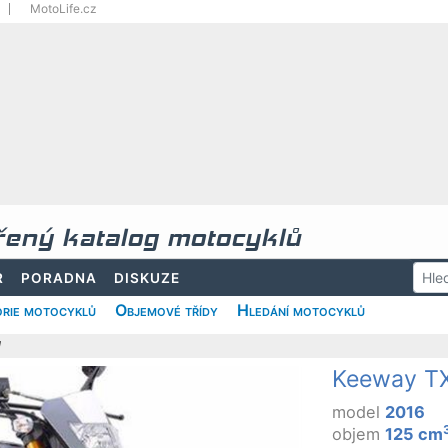
MotoLife.cz
řený katalog motocyklů
R
PORADNA
DISKUZE
rie motocyklů
Objemové třídy
Hledání motocyklů
l
Keeway TX
model
2016
objem
125 cm