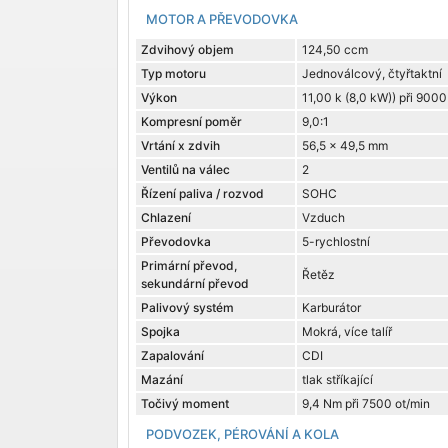
MOTOR A PŘEVODOVKA
Zdvihový objem
124,50 ccm
Typ motoru
Jednoválcový, čtyřtaktní
Výkon
11,00 k (8,0 kW)) při 9000
Kompresní poměr
9,0:1
Vrtání x zdvih
56,5 x 49,5 mm
Ventilů na válec
2
Řízení paliva / rozvod
SOHC
Chlazení
Vzduch
Převodovka
5-rychlostní
Primární převod,
Řetěz
sekundární převod
Palivový systém
Karburátor
Spojka
Mokrá, více talíř
Zapalování
CDI
Mazání
tlak stříkající
Točivý moment
9,4 Nm při 7500 ot/min
PODVOZEK, PÉROVÁNÍ A KOLA