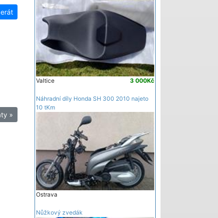
zerát
Valtice
3 000Kč
Náhradní díly Honda SH 300 2010 najeto
10 tKm
ty »
Ostrava
Nůžkový zvedák