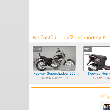
Nejčastěji prohlížené modely K
2008
2010
Keeway Supershadow 250
Keeway Hurri
248 ccm 12,9 kW (18 k)
49 ccm 1,7 kW
Pří