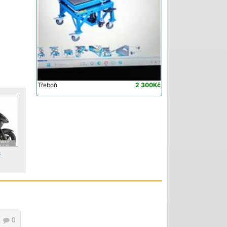
Třeboň
2 300Kč
5
)
0