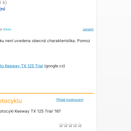
1 k)
tní
tel
bikes
upravit
ku není uvedena obecná charakteristika. Pomoz
oto Keeway TX 125 Trial
(google.cz)
tocyklu
Přidat hodnocení
tocykl Keeway TX 125 Trial '16?