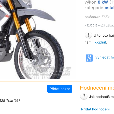
výkon
8 kW
(1
kategorie
osta
zhlédnuto 565x
» 12/2016 vložil uživa
U tohoto baj
nám ji
doplnit
.
vyhledat f
Hodnocení mo
Přidat názor
Jak hodnotíš mo
25 Trial '16?
Přidat hodnocení