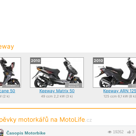
eeway
2010
2010
cane 50
Keeway Matrix 50
Keeway ARN 12
 (2 k)
49 ccm 2,2 kW (3 k)
125 ccm 6,1 kW (8 k
spěvky motorkářů na MotoLife
.cz
19262
3
Časopis Motorbike