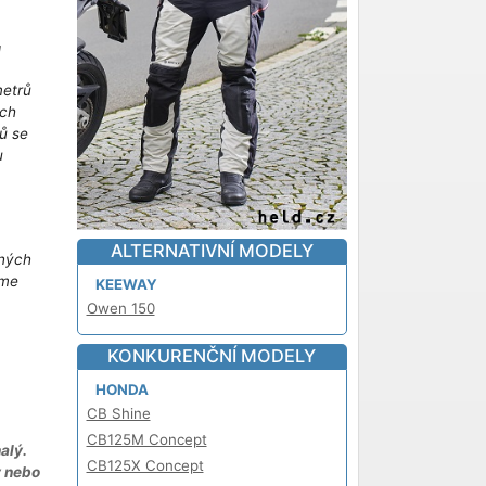
!
metrů
ich
ů se
u
m
ALTERNATIVNÍ MODELY
iných
áme
KEEWAY
Owen 150
KONKURENČNÍ MODELY
HONDA
CB Shine
CB125M Concept
alý.
CB125X Concept
y nebo