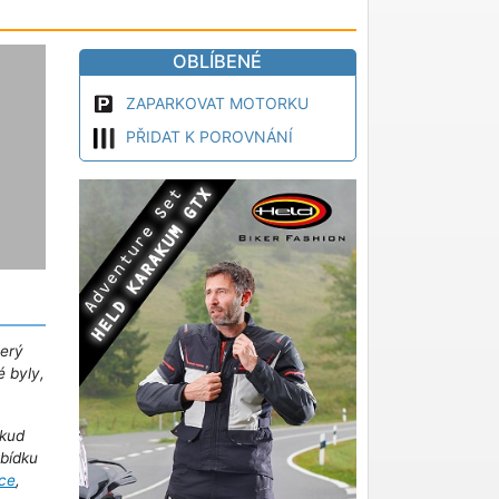
OBLÍBENÉ
ZAPARKOVAT MOTORKU
PŘIDAT K POROVNÁNÍ
terý
é byly,
kud
abídku
ce
,