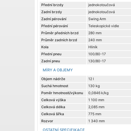
Přední brzdy
jednokotoučová
Zadní brzdy
jednokotoučová
Zadní pérování
Swing Arm
Přední pérování
Teleskopické vidle
Průměr předních brzd
280 mm
Průměr zadních brzd
240 mm
Kola
Hliník
Přední pneu
100/80-17
Zadní pneu
130/80-17
MÍRY A OBJEMY
Objem nádrže
12 l
Suchá hmotnost
130 kg
Poměr hmotnosti/výkonu
0,0846 k/kg
Celková výška
1 100 mm
Celková délka
2,085 mm
Celková šířka
775 mm
Rozvor
1 340 mm
OSTATNÍ SPECIFIKACE