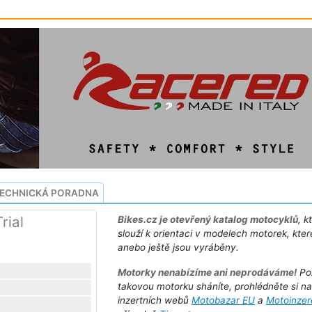
ECHNICKÁ PORADNA
rial
Bikes.cz je otevřený katalog motocyklů
, k
slouží k orientaci v modelech motorek, kter
anebo ještě jsou vyráběny.
Motorky nenabízíme ani neprodáváme!
Po
takovou motorku sháníte, prohlédněte si n
inzertních webů
Motobazar EU
a
Motoinzer