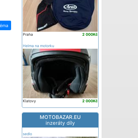
téma
Praha
2 000Kč
Helma na motorku
Klatovy
2 000Kč
MOTOBAZAR.EU
inzeráty díly
sedlo