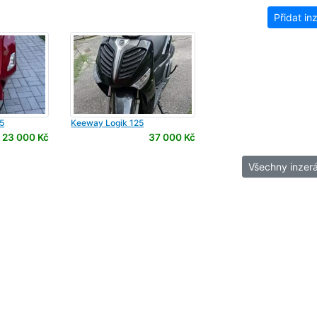
Přidat in
5
Keeway
Logik 125
23 000 Kč
37 000 Kč
Všechny inzerá