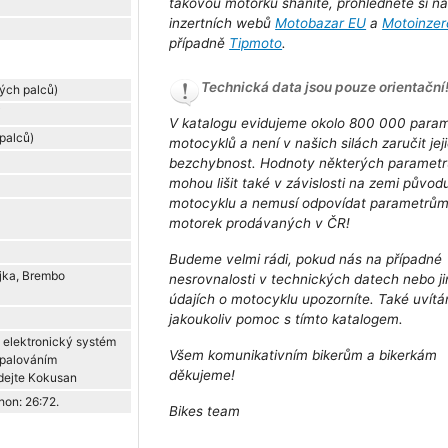
takovou motorku sháníte, prohlédněte si n
inzertních webů
Motobazar EU
a
Motoinzer
případně
Tipmoto
.
Technická data jsou pouze orientační
ých palců)
V katalogu evidujeme okolo 800 000 para
 palců)
motocyklů a není v našich silách zaručit jej
bezchybnost. Hodnoty některých parametr
mohou lišit také v závislosti na zemi původ
motocyklu a nemusí odpovídat parametrů
motorek prodávaných v ČR!
Budeme velmi rádi, pokud nás na případné
jka, Brembo
nesrovnalosti v technických datech nebo j
údajích o motocyklu upozorníte. Také uvít
jakoukoliv pomoc s tímto katalogem.
ě elektronický systém
Všem komunikativním bikerům a bikerkám
apalováním
děkujeme!
dejte Kokusan
hon: 26:72.
Bikes team