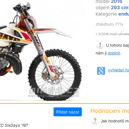
model
2016
objem
293 cm
kategorie
end
zhlédnuto 771x
» 2/2016 vložil uživat
U tohoto baj
nám ji
doplnit
.
vyhledat f
Hodnocení mo
Přidat názor
Jak hodnotíš m
XC SixDays '16?