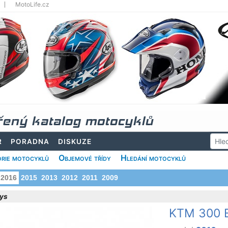
MotoLife.cz
řený katalog motocyklů
R
PORADNA
DISKUZE
rie motocyklů
Objemové třídy
Hledání motocyklů
2016
2015
2013
2012
2011
2009
ys
KTM 300 