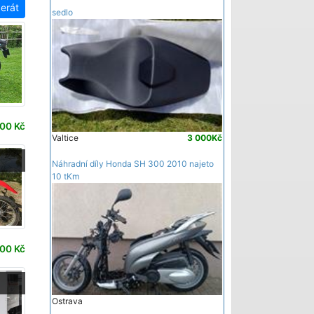
zerát
sedlo
00 Kč
Valtice
3 000Kč
-
Náhradní díly Honda SH 300 2010 najeto
10 tKm
00 Kč
Ostrava