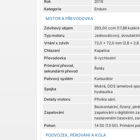
Rok
2016
Kategorie
Enduro
MOTOR A PŘEVODOVKA
Zdvihový objem
293,00 ccm (17,88 kubick
Typ motoru
Jednoválcový, dvoutaktní
Vrtání x zdvih
72,0 x 72,0 mm (2,8 x 2,8
Chlazení
Kapalina
Převodovka
6-rychlostní
Primární převod,
Řetěz
sekundární převod
Palivový systém
Karburátor
Mokrá, DDS lamelová spo
Spojka
hydraulika
Detaily motoru
Přívěra sání.
Bezkontaktní, řízený, pln
Zapalování
zapalování s digitálním z
nastaveném časování, za
Pohon
14:50 (13:50). Primární po
PODVOZEK, PÉROVÁNÍ A KOLA