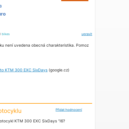
3
uro
el
bikes
upravit
ku není uvedena obecná charakteristika. Pomoz
oto KTM 300 EXC SixDays
(google.cz)
tocyklu
Přidat hodnocení
otocykl KTM 300 EXC SixDays '16?