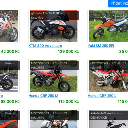
Přidat in
g5moto ADVENTURE s.r.o. -
Držovice
KTM
390 Adventure
Yuki
SM 250 EFI
42 000 Kč
129 000 Kč
35 0
 - Plzeň -
MOTOSPORT - JIČÍNĚVES -
MOTOSPORT - JIČÍNĚVES 
(okr.Jičín)
(okr.Jičín)
re
Honda
CRF 250 M
Honda
CRF 250 L
168 000 Kč
115 000 Kč
115 0
 - Plzeň -
MOTOSPORT - JIČÍNĚVES -
AutoMotoSpeed s.r.o. -
(okr.Jičín)
ČEŠNOVICE