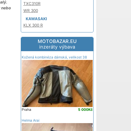
alý.
TXC310R
y nebo
WR 300
KAWASAKI
KLX 300 R
MOTOBAZAR.EU
inzeráty výbava
Kožená kombinéza dámská, velikost 38
Praha
5 000Kč
Helma Arai