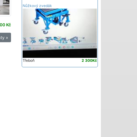
Nůžkový zvedák
00 Kč
ty »
Třeboň
2 300Kč