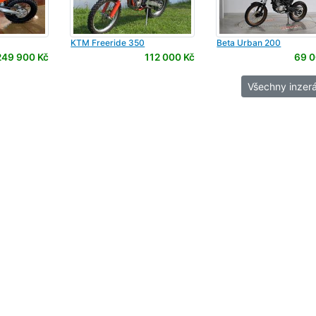
KTM
Freeride 350
Beta
Urban 200
249 900 Kč
112 000 Kč
69 0
Všechny inzerá