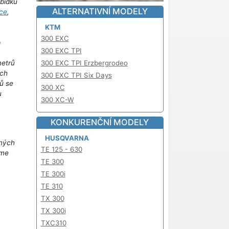
abídku
ALTERNATIVNÍ MODELY
ce
,
KTM
300 EXC
!
300 EXC TPI
300 EXC TPI Erzbergrodeo
metrů
ich
300 EXC TPI Six Days
ů se
300 XC
u
300 XC-W
m
KONKURENČNÍ MODELY
HUSQVARNA
iných
TE 125 - 630
áme
TE 300
TE 300i
TE 310
TX 300
TX 300i
TXC310