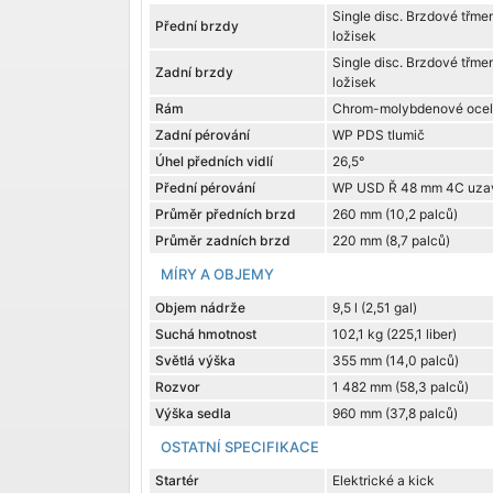
Single disc. Brzdové třme
Přední brzdy
ložisek
Single disc. Brzdové třme
Zadní brzdy
ložisek
Rám
Chrom-molybdenové oceli 
Zadní pérování
WP PDS tlumič
Úhel předních vidlí
26,5°
Přední pérování
WP USD Ř 48 mm 4C uzav
Průměr předních brzd
260 mm (10,2 palců)
Průměr zadních brzd
220 mm (8,7 palců)
MÍRY A OBJEMY
Objem nádrže
9,5 l (2,51 gal)
Suchá hmotnost
102,1 kg (225,1 liber)
Světlá výška
355 mm (14,0 palců)
Rozvor
1 482 mm (58,3 palců)
Výška sedla
960 mm (37,8 palců)
OSTATNÍ SPECIFIKACE
Startér
Elektrické a kick