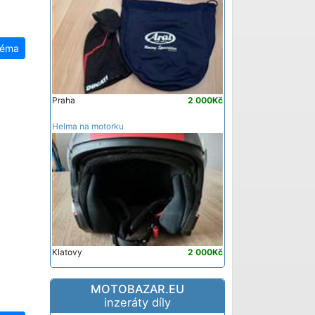
téma
Praha
2 000Kč
Helma na motorku
Klatovy
2 000Kč
MOTOBAZAR.EU
inzeráty díly