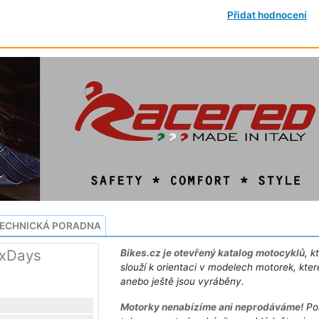
Přidat hodnocení
ECHNICKÁ PORADNA
ixDays
Bikes.cz je otevřený katalog motocyklů
, k
slouží k orientaci v modelech motorek, kter
anebo ještě jsou vyráběny.
Motorky nenabízíme ani neprodáváme!
Po