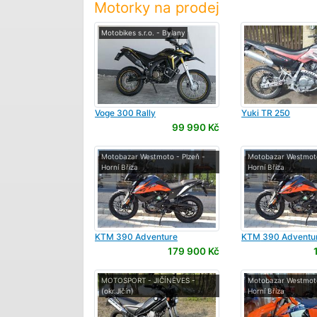
Motorky na prodej
Motobikes s.r.o. - Bylany
Voge
300 Rally
Yuki
TR 250
99 990 Kč
Motobazar Westmoto - Plzeň -
Motobazar Westmoto
Horní Bříza
Horní Bříza
KTM
390 Adventure
KTM
390 Adventu
179 900 Kč
MOTOSPORT - JIČÍNĚVES -
Motobazar Westmoto
(okr.Jičín)
Horní Bříza