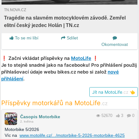
TN.NOVA.CZ
Tragédie na slavném motocyklovém závodě. Zemřel
elitní český jezdec Holán | TN.cz
To se mi líbí
Sdílet
Okomentovat
❗️ Začni vkládat příspěvky na
MotoLife
❗️
Je to stejně snadné jako na facebooku! Pro přihlášení použij
přihlašovací údaje webu bikes.cz nebo si založ
nové
přihlášení
.
Jít na MotoLife
.cz
👈
Příspěvky motorkářů na MotoLife
.cz
52670
3
0
Časopis Motorbike
2. května
Motorbike 5/2026
Víc na
www.motolife.cz/.../motorbike-5-2026-motorbike-4625