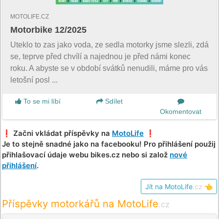
MOTOLIFE.CZ
Motorbike 12/2025
Uteklo to zas jako voda, ze sedla motorky jsme slezli, zdá
se, teprve před chvílí a najednou je před námi konec
roku. A abyste se v období svátků nenudili, máme pro vás
letošní posl ...
To se mi líbí
Sdílet
Okomentovat
❗️ Začni vkládat příspěvky na
MotoLife
❗️
Je to stejně snadné jako na facebooku! Pro přihlášení použij
přihlašovací údaje webu bikes.cz nebo si založ
nové
přihlášení
.
Jít na MotoLife
.cz
👈
Příspěvky motorkářů na MotoLife
.cz