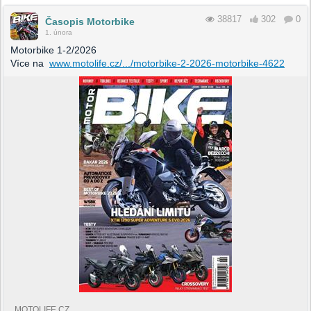
38817
302
0
Časopis Motorbike
1. února
Motorbike 1-2/2026
Více na
www.motolife.cz/.../motorbike-2-2026-motorbike-4622
MOTOLIFE.CZ