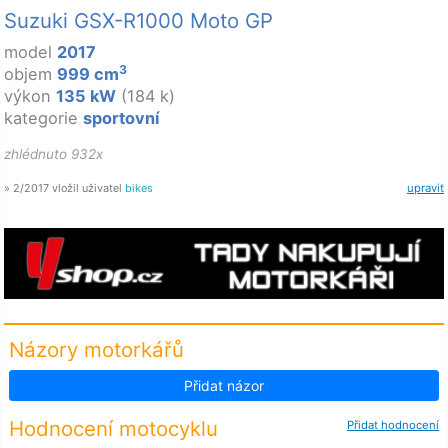
Suzuki GSX-R1000 Moto GP
model
2017
3
objem
999 cm
výkon
135 kW
(184 k)
kategorie
sportovní
zhlédnuto 932x
» 2/2017 vložil uživatel
bikes
upravit
Názory motorkářů
Přidat názor
Hodnocení motocyklu
Přidat hodnocení