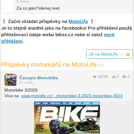
3. dubna
Za co jako?silenej svet
❗️ Začni vkládat příspěvky na
MotoLife
❗️
Je to stejně snadné jako na facebooku! Pro přihlášení použij
přihlašovací údaje webu bikes.cz nebo si založ
nové
přihlášení
.
Jít na MotoLife
.cz
👈
Příspěvky motorkářů na MotoLife
.cz
38795
5
0
Časopis Motorbike
27. února
Motorbike 3/2026
Více na
www.motolife.cz/.../motorbike-3-2023-motorbike-4623