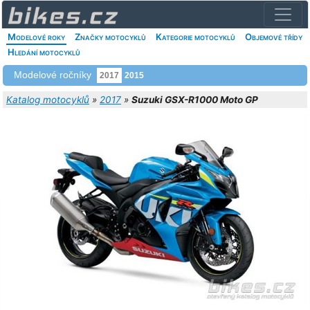
Modelové roky
Značky motocyklů
Kategorie motocyklů
Objemové třídy
Hledání motocyklů
Modelové ročníky
2017
2015
Katalog motocyklů
»
2017
»
Suzuki GSX-R1000 Moto GP