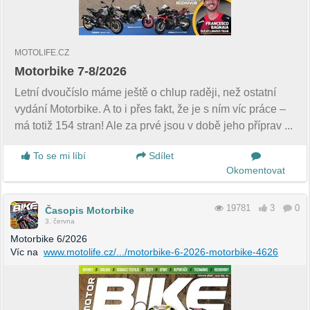
MOTOLIFE.CZ
Motorbike 7-8/2026
Letní dvoučíslo máme ještě o chlup raději, než ostatní
vydání Motorbike. A to i přes fakt, že je s ním víc práce –
má totiž 154 stran! Ale za prvé jsou v době jeho příprav ...
To se mi líbí
Sdílet
Okomentovat
19781
3
0
Časopis Motorbike
3. června
Motorbike 6/2026
Víc na
www.motolife.cz/.../motorbike-6-2026-motorbike-4626