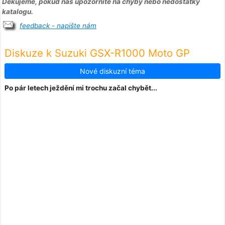
Děkujeme, pokud nás upozorníte na chyby nebo nedostatky
katalogu.
feedback - napište nám
Diskuze k Suzuki GSX-R1000 Moto GP
Nové diskuzní téma
Po pár letech ježdění mi trochu začal chybět...