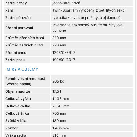
Zadní brzdy
jednokotoučová
Rám
Twin-Spar rám vyrobený z pěti litých sekcí
Zadní pérování
typ odkazu, vinuté pružiny, olej tlumené
Inverted teleskopický, vinuté pružiny, olej
Přední pérování
tlumené
Průměr předních brzd
310 mm
Průměr zadních brzd
220 mm
Přední pneu
120/70-ZR17
Zadní pneu
190/50-ZR17
MÍRY A OBJEMY
Pohotovostní hmotnost
205 kg
(včetně náplní)
Objem nádrže
17,5 l
Celková výška
1 133 mm
Celková délka
2,045 mm
Celková šířka
705 mm
Světlá výška
130 mm
Rozvor
1 485 mm
Výška sedla
810 mm