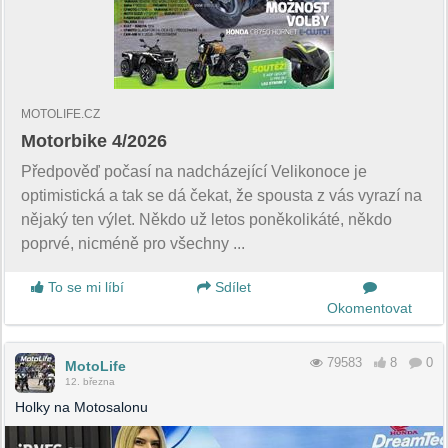
MOTOLIFE.CZ
Motorbike 4/2026
Předpověď počasí na nadcházející Velikonoce je
optimistická a tak se dá čekat, že spousta z vás vyrazí na
nějaký ten výlet. Někdo už letos poněkolikáté, někdo
poprvé, nicméně pro všechny ...
To se mi líbí
Sdílet
Okomentovat
79583
8
0
MotoLife
12. března
Holky na Motosalonu