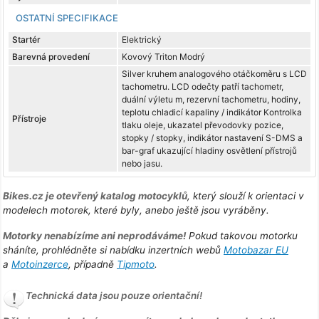
OSTATNÍ SPECIFIKACE
Startér
Elektrický
Barevná provedení
Kovový Triton Modrý
Silver kruhem analogového otáčkoměru s LCD
tachometru. LCD odečty patří tachometr,
duální výletu m, rezervní tachometru, hodiny,
teplotu chladicí kapaliny / indikátor Kontrolka
Přístroje
tlaku oleje, ukazatel převodovky pozice,
stopky / stopky, indikátor nastavení S-DMS a
bar-graf ukazující hladiny osvětlení přístrojů
nebo jasu.
Bikes.cz je otevřený katalog motocyklů
, který slouží k orientaci v
modelech motorek, které byly, anebo ještě jsou vyráběny.
Motorky nenabízíme ani neprodáváme!
Pokud takovou motorku
sháníte, prohlédněte si nabídku inzertních webů
Motobazar EU
a
Motoinzerce
, případně
Tipmoto
.
Technická data jsou pouze orientační!