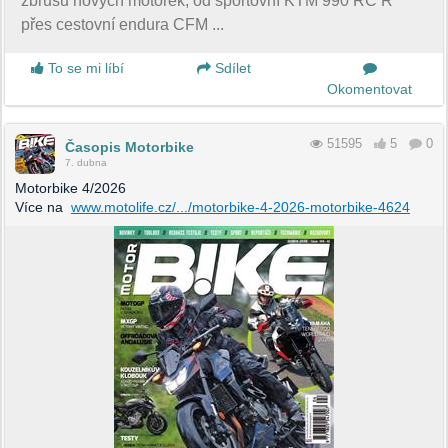
zbrusu nových motorek, od sportovní KTM 990 RC R
přes cestovní endura CFM ...
To se mi líbí
Sdílet
Okomentovat
51595
5
0
Časopis Motorbike
7. dubna
Motorbike 4/2026
Více na
www.motolife.cz/.../motorbike-4-2026-motorbike-4624