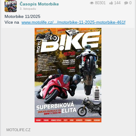
80301
144
0
Časopis Motorbike
3. listopadu
Motorbike 11/2025
Více na
www.motolife.cz/.../motorbike-11-2025-motorbike-461f
MOTOLIFE.CZ