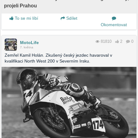
projeli Prahou
To se mi líbí
Sdílet
Okomentovat
81810
2
0
MotoLife
7. května
Zemřel Kamil Holán. Zkušený český jezdec havaroval v
kvalifikaci North West 200 v Severním Irsku.