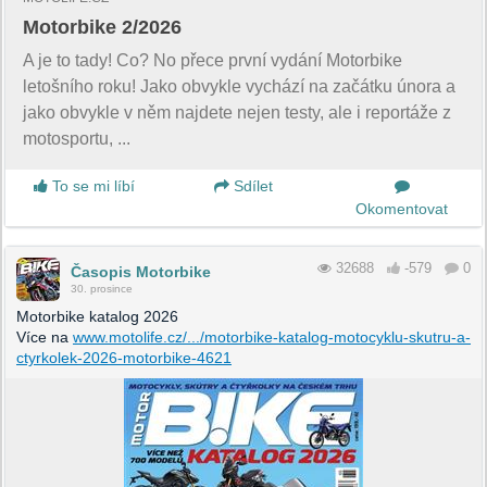
Motorbike 2/2026
A je to tady! Co? No přece první vydání Motorbike
letošního roku! Jako obvykle vychází na začátku února a
jako obvykle v něm najdete nejen testy, ale i reportáže z
motosportu, ...
To se mi líbí
Sdílet
Okomentovat
32688
-579
0
Časopis Motorbike
30. prosince
Motorbike katalog 2026
Více na
www.motolife.cz/.../motorbike-katalog-motocyklu-skutru-a-
ctyrkolek-2026-motorbike-4621