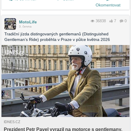
Okomentovat
36838
7
0
MotoLife
3. června
Tradiční jízda distingovaných gentlemanů (Distinguished
Gentleman’s Ride) proběhla v Praze v půlce května 2026
IDNES.CZ
Prezident Petr Pavel vyrazil na motorce s gentlemany,