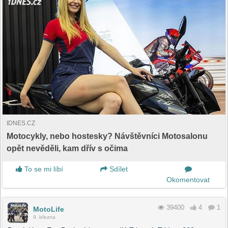
IDNES.CZ
Motocykly, nebo hostesky? Návštěvníci Motosalonu
opět nevěděli, kam dřív s očima
To se mi líbí
Sdílet
Okomentovat
39400
4
1
MotoLife
9. března