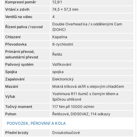
Kompresní poměr
12,9:1
Vrtání x zdvih
74,5 x 57,3 mm
Ventilů na válec
4
Double Overhead ka / s oddělenými Cam
Řízení paliva / rozvod
(DOHC)
Chlazení
Kapalina
Převodovka
6-rychlostní
Primární převod,
Řetěz
sekundární převod
Palivový systém
Vstřikování
Spojka
spojka
Zapalování
Elektronický
Mazání
Mokrá kliková skříň s olejovým chladičem
Yoshimura R11 tlumič s černým tělem a
Výfuk
špičkou uhlíkové
Točivý moment
117 Nm při 10000 ot/min
Pohon
Řetězové, DID50VAZ, 114 odkazy
PODVOZEK, PÉROVÁNÍ A KOLA
Přední brzdy
Dvoukotoučové