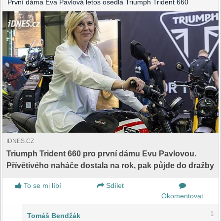
První dáma Eva Pavlová letos osedlá Triumph Trident 660
IDNES.CZ
Triumph Trident 660 pro první dámu Evu Pavlovou.
Přívětivého naháče dostala na rok, pak půjde do dražby
To se mi líbí
Sdílet
Okomentovat
1
Tomáš Bendžák