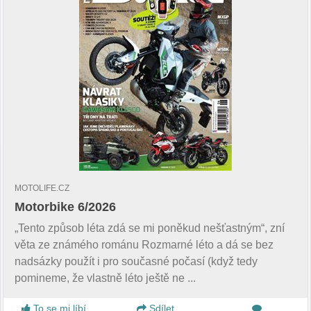
MOTOLIFE.CZ
Motorbike 6/2026
„Tento způsob léta zdá se mi poněkud nešťastným“, zní
věta ze známého románu Rozmarné léto a dá se bez
nadsázky použít i pro současné počasí (když tedy
pomineme, že vlastně léto ještě ne ...
To se mi líbí
Sdílet