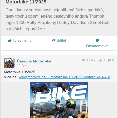
Motorbike 11/2025
Duel dvou v současnosti nejoblíbenějších superbiků,
testy trochu opomíjeného cestovního endura Triumph
Tiger 1200 Rally Pro, ikony Harley-Davidson Street Bob
a dalších, reportáže z ...
To se mi líbí
Sdílet
Okomentovat
37077
0
0
Časopis Motorbike
13. října
Motorbike 10/2025
Více na
www.motolife.cz/.../motorbike-10-2025-motorbike-461e