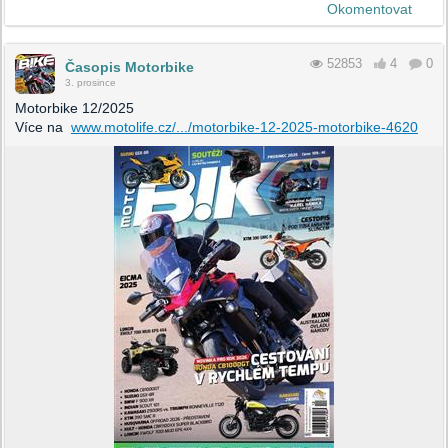
Okomentovat
52853
4
0
Časopis Motorbike
3. prosince
Motorbike 12/2025
Více na
www.motolife.cz/.../motorbike-12-2025-motorbike-4620