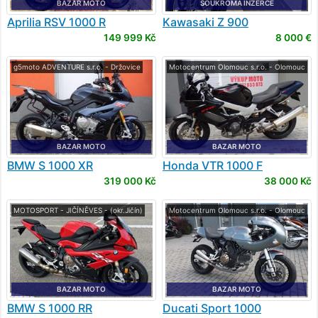
BAZAR MOTO
SOUKROMÁ INZERCE
Aprilia
RSV 1000 R
Kawasaki
Z 900
149 999 Kč
8 000 €
g5moto ADVENTURE s.r.o. - Držovice
Motocentrum Olomouc s.r.o. - Olomouc
BAZAR MOTO
BAZAR MOTO
BMW
S 1000 XR
Honda
VTR 1000 F
319 000 Kč
38 000 Kč
MOTOSPORT - JIČÍNĚVES - (okr.Jičín)
Motocentrum Olomouc s.r.o. - Olomouc
BAZAR MOTO
BAZAR MOTO
BMW
S 1000 RR
Ducati
Sport 1000