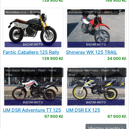
139 900 Kč
149 900 Kč
Motobikes s.r.o. - Bylany
Autobazar "STOP" s.r.o. - MIKULOV
BAZAR MOTO
BAZAR MOTO
Fantic
Caballero 125 Rally
Shineray
WK 125 TRAIL
139 900 Kč
34 000 Kč
Motobazar Westmoto - Plzeň - Horní
Motobazar Westmoto - Plzeň - Horní
Bříza
Bříza
BAZAR MOTO
BAZAR MOTO
UM
DSR Adventure TT 125
UM
DSR EX 125
97 900 Kč
87 900 Kč
Všechny inzeráty »