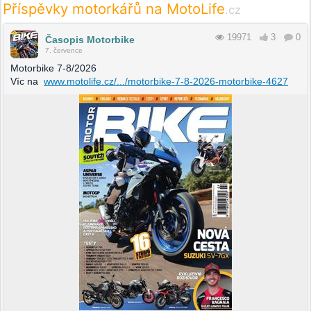
Příspěvky motorkářů na MotoLife
.cz
19971
3
0
Časopis Motorbike
7. července
Motorbike 7-8/2026
Víc na
www.motolife.cz/.../motorbike-7-8-2026-motorbike-4627