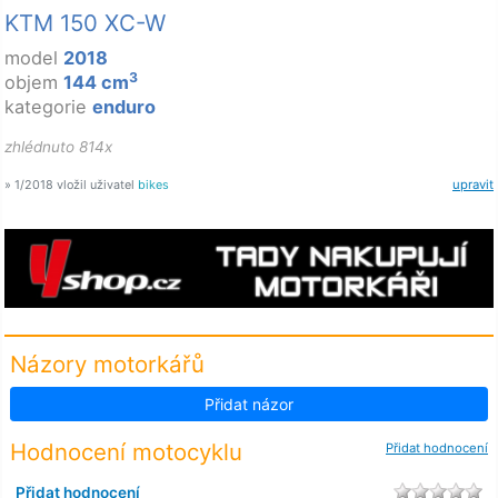
KTM 150 XC-W
model
2018
3
objem
144 cm
kategorie
enduro
zhlédnuto 814x
» 1/2018 vložil uživatel
bikes
upravit
Názory motorkářů
Přidat názor
Hodnocení motocyklu
Přidat hodnocení
Přidat hodnocení