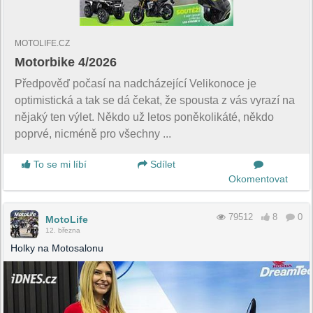
MOTOLIFE.CZ
Motorbike 4/2026
Předpověď počasí na nadcházející Velikonoce je
optimistická a tak se dá čekat, že spousta z vás vyrazí na
nějaký ten výlet. Někdo už letos poněkolikáté, někdo
poprvé, nicméně pro všechny ...
To se mi líbí
Sdílet
Okomentovat
79512
8
0
MotoLife
12. března
Holky na Motosalonu