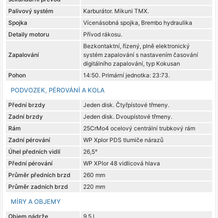
Palivový systém
Karburátor. Mikuni TMX.
Spojka
Vícenásobná spojka, Brembo hydraulika
Detaily motoru
Přívod rákosu.
Bezkontaktní, řízený, plně elektronický
Zapalování
systém zapalování s nastavením časování
digitálního zapalování, typ Kokusan
Pohon
14:50. Primární jednotka: 23:73.
PODVOZEK, PÉROVÁNÍ A KOLA
Přední brzdy
Jeden disk. Čtyřpístové třmeny.
Zadní brzdy
Jeden disk. Dvoupístové třmeny.
Rám
25CrMo4 ocelový centrální trubkový rám
Zadní pérování
WP Xplor PDS tlumiče nárazů
Úhel předních vidlí
26,5°
Přední pérování
WP XPlor 48 vidlicová hlava
Průměr předních brzd
260 mm
Průměr zadních brzd
220 mm
MÍRY A OBJEMY
Objem nádrže
9,5 l