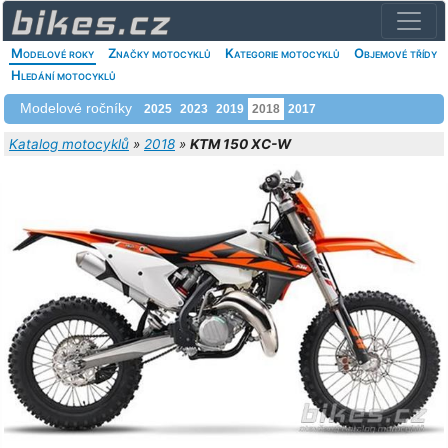
Modelové roky
Značky motocyklů
Kategorie motocyklů
Objemové třídy
Hledání motocyklů
Modelové ročníky
2025
2023
2019
2018
2017
Katalog motocyklů
»
2018
»
KTM 150 XC-W