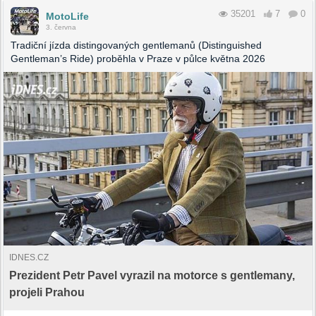
35201
7
0
MotoLife
3. června
Tradiční jízda distingovaných gentlemanů (Distinguished
Gentleman’s Ride) proběhla v Praze v půlce května 2026
IDNES.CZ
Prezident Petr Pavel vyrazil na motorce s gentlemany,
projeli Prahou