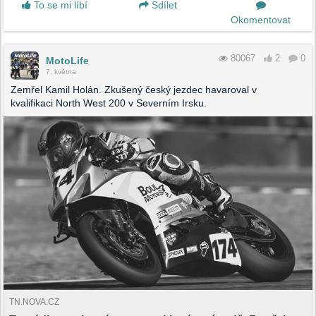
To se mi líbí
Sdílet
Okomentovat
80067
2
0
MotoLife
7. května
Zemřel Kamil Holán. Zkušený český jezdec havaroval v
kvalifikaci North West 200 v Severním Irsku.
TN.NOVA.CZ