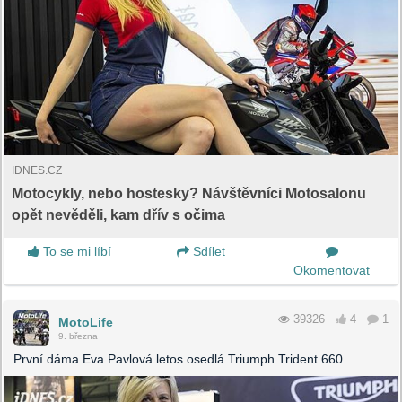
IDNES.CZ
Motocykly, nebo hostesky? Návštěvníci Motosalonu
opět nevěděli, kam dřív s očima
To se mi líbí
Sdílet
Okomentovat
39326
4
1
MotoLife
9. března
První dáma Eva Pavlová letos osedlá Triumph Trident 660