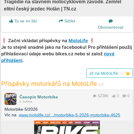
Tragédie na slavném motocyklovém závodě. Zemřel
elitní český jezdec Holán | TN.cz
To se mi líbí
Sdílet
Okomentovat
❗️ Začni vkládat příspěvky na
MotoLife
❗️
Je to stejně snadné jako na facebooku! Pro přihlášení použij
přihlašovací údaje webu bikes.cz nebo si založ
nové
přihlášení
.
Jít na MotoLife
.cz
👈
Příspěvky motorkářů na MotoLife
.cz
52386
3
0
Časopis Motorbike
2. května
Motorbike 5/2026
Víc na
www.motolife.cz/.../motorbike-5-2026-motorbike-4625