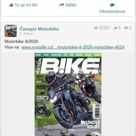
To se mi líbí
Sdílet
Okomentovat
51507
5
0
Časopis Motorbike
7. dubna
Motorbike 4/2026
Více na
www.motolife.cz/.../motorbike-4-2026-motorbike-4624