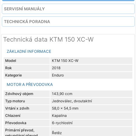
SERVISNÍ MANUÁLY
TECHNICKÁ PORADNA
Technická data KTM 150 XC-W
ZÁKLADNÍ INFORMACE
Model
KTM 150 XC-W
Rok
2018
Kategorie
Enduro
MOTOR A PŘEVODOVKA
Zdvihový objem
143,90 ccm
Typ motoru
Jednoválec, dvoutaktní
Vrtání x zdvih
58,0 x 54,5 mm
Chlazení
Kapalina
Převodovka
6-rychlostní
Primární převod,
Řetěz
sekundární převod