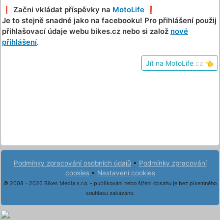
❗️ Začni vkládat příspěvky na
MotoLife
❗️
Je to stejně snadné jako na facebooku! Pro přihlášení použij
přihlašovací údaje webu bikes.cz nebo si založ
nové
přihlášení
.
Jít na MotoLife
.cz
👈
Podmínky zpracování osobních údajů
•
Podmínky zpracování
cookies
•
Nastavení cookies
© 2008 - 2026 Bikes Media s.r.o. - publikování nebo šíření obsahu je bez písemného
souhlasu zakázáno.