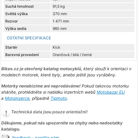
Suchá hmotnost
91,5 kg
Světlá výška
370 mm
Rozvor
1 471 mm
Výška sedla
960 mm
OSTATNÍ SPECIFIKACE
Startér
Kick
Barevná provedení
Oranžová / bílá / černá
Bikes.cz je otevřený katalog motocyklů
, který slouží k orientaci v
modelech motorek, které byly, anebo ještě jsou vyráběny.
Motorky nenabízíme ani neprodáváme!
Pokud takovou motorku
sháníte, prohlédněte si nabídku inzertních webů
Motobazar EU
a
Motoinzerce
, případně
Tipmoto
.
Technická data jsou pouze orientační!
Děkujeme, pokud nás upozorníte na chyby nebo nedostatky
katalogu.
feedback - napište nám