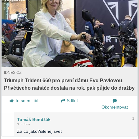
IDNES.CZ
Triumph Trident 660 pro první dámu Evu Pavlovou.
Přívětivého naháče dostala na rok, pak půjde do dražby
To se mi líbí
Sdílet
Okomentovat
1
Tomáš Bendžák
3. dubna
Za co jako?silenej svet