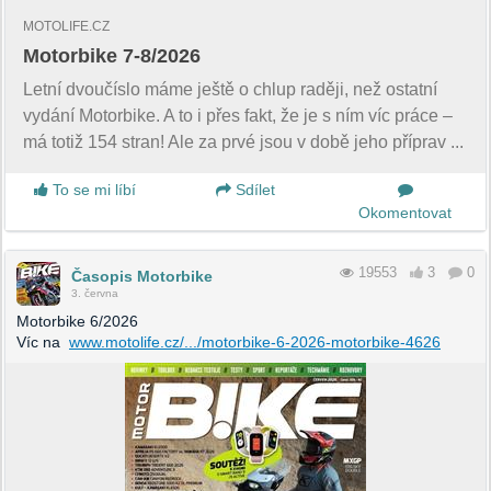
MOTOLIFE.CZ
Motorbike 7-8/2026
Letní dvoučíslo máme ještě o chlup raději, než ostatní
vydání Motorbike. A to i přes fakt, že je s ním víc práce –
má totiž 154 stran! Ale za prvé jsou v době jeho příprav ...
To se mi líbí
Sdílet
Okomentovat
19553
3
0
Časopis Motorbike
3. června
Motorbike 6/2026
Víc na
www.motolife.cz/.../motorbike-6-2026-motorbike-4626