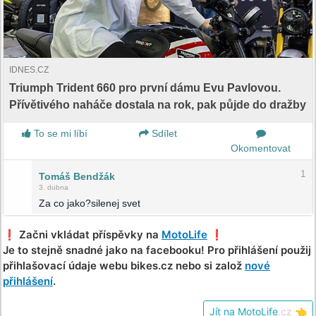
IDNES.CZ
Triumph Trident 660 pro první dámu Evu Pavlovou.
Přívětivého naháče dostala na rok, pak půjde do dražby
To se mi líbí
Sdílet
Okomentovat
1
Tomáš Bendžák
3. dubna
Za co jako?silenej svet
❗️ Začni vkládat příspěvky na
MotoLife
❗️
Je to stejně snadné jako na facebooku! Pro přihlášení použij
přihlašovací údaje webu bikes.cz nebo si založ
nové
přihlášení
.
Jít na MotoLife
.cz
👈