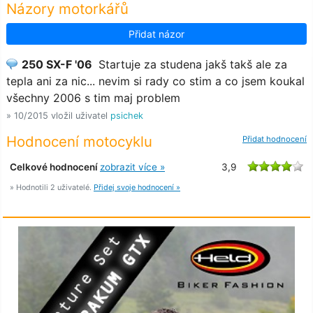
Názory motorkářů
Přidat názor
250 SX-F '06
Startuje za studena jakš takš ale za
tepla ani za nic... nevim si rady co stim a co jsem koukal
všechny 2006 s tim maj problem
» 10/2015 vložil uživatel
psichek
Hodnocení motocyklu
Přidat hodnocení
Celkové hodnocení
zobrazit více »
3,9
» Hodnotili 2 uživatelé.
Přidej svoje hodnocení »