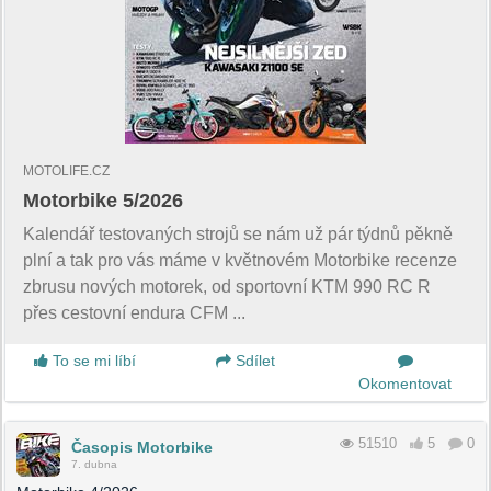
MOTOLIFE.CZ
Motorbike 5/2026
Kalendář testovaných strojů se nám už pár týdnů pěkně
plní a tak pro vás máme v květnovém Motorbike recenze
zbrusu nových motorek, od sportovní KTM 990 RC R
přes cestovní endura CFM ...
To se mi líbí
Sdílet
Okomentovat
51510
5
0
Časopis Motorbike
7. dubna