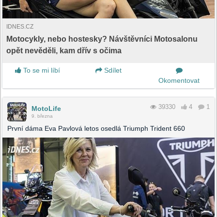
IDNES.CZ
Motocykly, nebo hostesky? Návštěvníci Motosalonu
opět nevěděli, kam dřív s očima
To se mi líbí
Sdílet
Okomentovat
39330
4
1
MotoLife
9. března
První dáma Eva Pavlová letos osedlá Triumph Trident 660