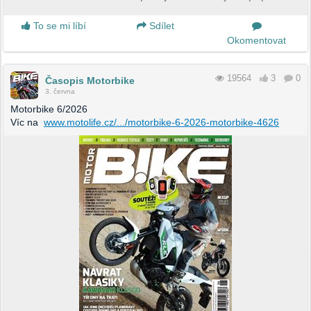
To se mi líbí
Sdílet
Okomentovat
19564
3
0
Časopis Motorbike
3. června
Motorbike 6/2026
Víc na
www.motolife.cz/.../motorbike-6-2026-motorbike-4626