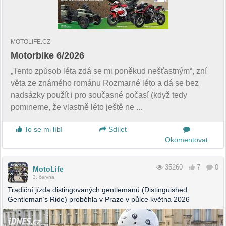
MOTOLIFE.CZ
Motorbike 6/2026
„Tento způsob léta zdá se mi poněkud nešťastným“, zní
věta ze známého románu Rozmarné léto a dá se bez
nadsázky použít i pro současné počasí (když tedy
pomineme, že vlastně léto ještě ne ...
To se mi líbí
Sdílet
Okomentovat
35260
7
0
MotoLife
3. června
Tradiční jízda distingovaných gentlemanů (Distinguished
Gentleman’s Ride) proběhla v Praze v půlce května 2026