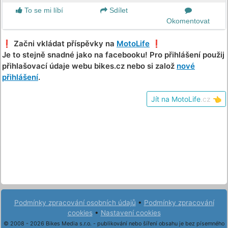
To se mi líbí
Sdílet
Okomentovat
❗️ Začni vkládat příspěvky na
MotoLife
❗️
Je to stejně snadné jako na facebooku! Pro přihlášení použij
přihlašovací údaje webu bikes.cz nebo si založ
nové
přihlášení
.
Jít na MotoLife
.cz
👈
Podmínky zpracování osobních údajů
•
Podmínky zpracování
cookies
•
Nastavení cookies
© 2008 - 2026 Bikes Media s.r.o. - publikování nebo šíření obsahu je bez písemného