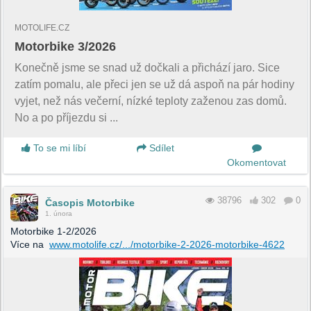
MOTOLIFE.CZ
Motorbike 3/2026
Konečně jsme se snad už dočkali a přichází jaro. Sice
zatím pomalu, ale přeci jen se už dá aspoň na pár hodiny
vyjet, než nás večerní, nízké teploty zaženou zas domů.
No a po příjezdu si ...
To se mi líbí
Sdílet
Okomentovat
38796
302
0
Časopis Motorbike
1. února
Motorbike 1-2/2026
Více na
www.motolife.cz/.../motorbike-2-2026-motorbike-4622