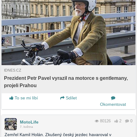
IDNES.CZ
Prezident Petr Pavel vyrazil na motorce s gentlemany,
projeli Prahou
To se mi líbí
Sdílet
Okomentovat
80126
2
0
MotoLife
7. května
Zemřel Kamil Holán. Zkušený český jezdec havaroval v