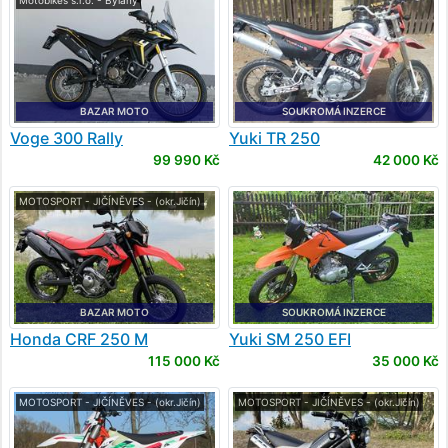
BAZAR MOTO
SOUKROMÁ INZERCE
Voge
300 Rally
Yuki
TR 250
99 990 Kč
42 000 Kč
MOTOSPORT - JIČÍNĚVES - (okr.Jičín)
BAZAR MOTO
SOUKROMÁ INZERCE
Honda
CRF 250 M
Yuki
SM 250 EFI
115 000 Kč
35 000 Kč
MOTOSPORT - JIČÍNĚVES - (okr.Jičín)
MOTOSPORT - JIČÍNĚVES - (okr.Jičín)