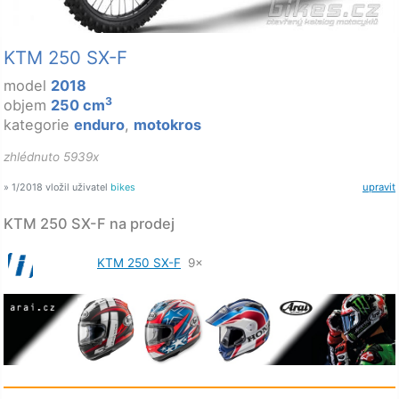
KTM 250 SX-F
model
2018
3
objem
250 cm
kategorie
enduro
,
motokros
zhlédnuto 5939x
» 1/2018 vložil uživatel
bikes
upravit
KTM 250 SX-F na prodej
KTM 250 SX-F
9×