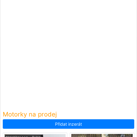
Motorky na prodej
Přidat inzerát
Motobikes s.r.o. - Bylany