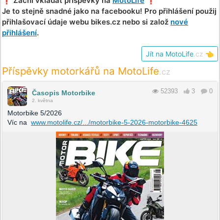
❗️ Začni vkládat příspěvky na
MotoLife
❗️
Je to stejně snadné jako na facebooku! Pro přihlášení použij
přihlašovací údaje webu bikes.cz nebo si založ
nové
přihlášení
.
Jít na MotoLife
.cz
👈
Příspěvky motorkářů na MotoLife
.cz
52393
3
0
Časopis Motorbike
2. května
Motorbike 5/2026
Víc na
www.motolife.cz/.../motorbike-5-2026-motorbike-4625