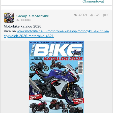
Okomentovat
32669
-579
0
Časopis Motorbike
30. prosince
Motorbike katalog 2026
Více na
www.motolife.cz/.../motorbike-katalog-motocyklu-skutru-a-
ctyrkolek-2026-motorbike-4621