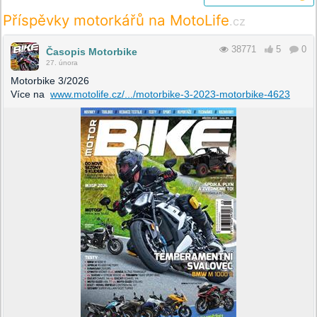
Příspěvky motorkářů na MotoLife
.cz
38771
5
0
Časopis Motorbike
27. února
Motorbike 3/2026
Více na
www.motolife.cz/.../motorbike-3-2023-motorbike-4623