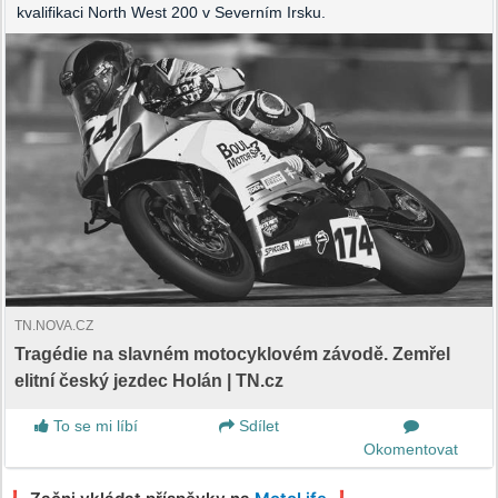
kvalifikaci North West 200 v Severním Irsku.
TN.NOVA.CZ
Tragédie na slavném motocyklovém závodě. Zemřel
elitní český jezdec Holán | TN.cz
To se mi líbí
Sdílet
Okomentovat