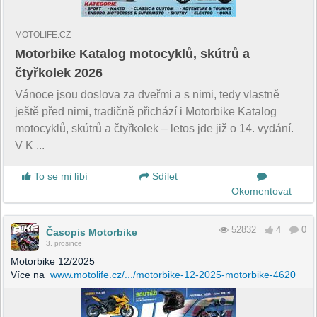
MOTOLIFE.CZ
Motorbike Katalog motocyklů, skútrů a
čtyřkolek 2026
Vánoce jsou doslova za dveřmi a s nimi, tedy vlastně
ještě před nimi, tradičně přichází i Motorbike Katalog
motocyklů, skútrů a čtyřkolek – letos jde již o 14. vydání.
V K ...
To se mi líbí
Sdílet
Okomentovat
52832
4
0
Časopis Motorbike
3. prosince
Motorbike 12/2025
Více na
www.motolife.cz/.../motorbike-12-2025-motorbike-4620