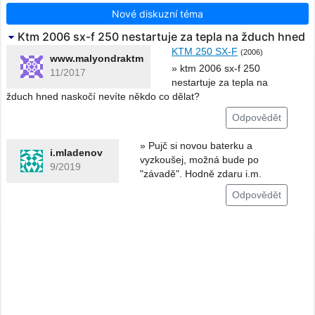
Nové diskuzní téma
Ktm 2006 sx-f 250 nestartuje za tepla na žduch hned
naskočí nevíte někdo co dělat?
KTM 250 SX-F
(2006)
www.malyondraktm
» ktm 2006 sx-f 250
11/2017
nestartuje za tepla na
žduch hned naskočí nevíte někdo co dělat?
Odpovědět
» Pujč si novou baterku a
i.mladenov
vyzkoušej, možná bude po
9/2019
"závadě". Hodně zdaru i.m.
Odpovědět