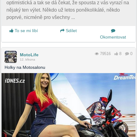
optimistická a tak se dá čekat, že spousta z vás vyrazí na
nějaký ten výlet. Někdo už letos poněkolikáté, někdo
poprvé, nicméně pro všechny ...
To se mi líbí
Sdílet
Okomentovat
79516
8
0
MotoLife
12. března
Holky na Motosalonu