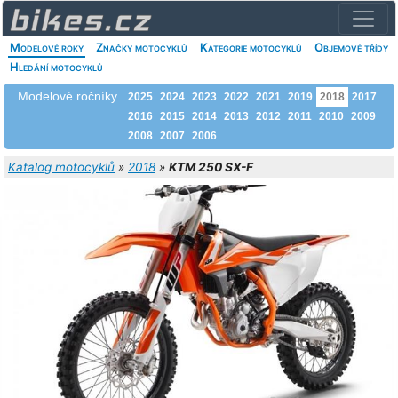
Modelové roky
Značky motocyklů
Kategorie motocyklů
Objemové třídy
Hledání motocyklů
Modelové ročníky
2025
2024
2023
2022
2021
2019
2018
2017
2016
2015
2014
2013
2012
2011
2010
2009
2008
2007
2006
Katalog motocyklů
»
2018
»
KTM 250 SX-F