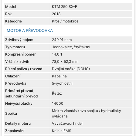
Model
KTM 250 SX-F
Rok
2018
Kategorie
Kros / motokros
MOTOR A PŘEVODOVKA
Zdvihový objem
249,91 ccm
Typ motoru
Jednoválec, čtyřtaktní
Kompresní poměr
14,0:1
Vrtání x zdvih
78,0 x 52,3 mm
Řízení paliva / rozvod
Dvojitá vačka (DOHC)
Chlazení
Kapalina
Převodovka
5-rychlostní
Primární převod,
Řetěz
sekundární převod
Nejvyšší otáčky
14000
Mokrá vícedávková spojka / hydraulicky
Spojka
ovládaná
Detaily motoru
Vyvažovací hřídel
Zapalování
Keihin EMS