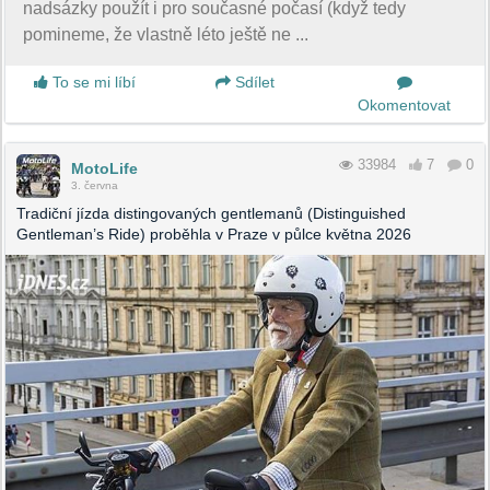
nadsázky použít i pro současné počasí (když tedy
pomineme, že vlastně léto ještě ne ...
To se mi líbí
Sdílet
Okomentovat
33984
7
0
MotoLife
3. června
Tradiční jízda distingovaných gentlemanů (Distinguished
Gentleman’s Ride) proběhla v Praze v půlce května 2026