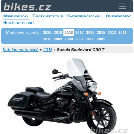
Modelové roky
Značky motocyklů
Kategorie motocyklů
Objemové třídy
Hledání motocyklů
Modelové ročníky
2022
2019
2018
2017
2016
2015
2013
2011
2010
2009
2008
2007
2006
2005
Katalog motocyklů
»
2018
»
Suzuki Boulevard C90 T