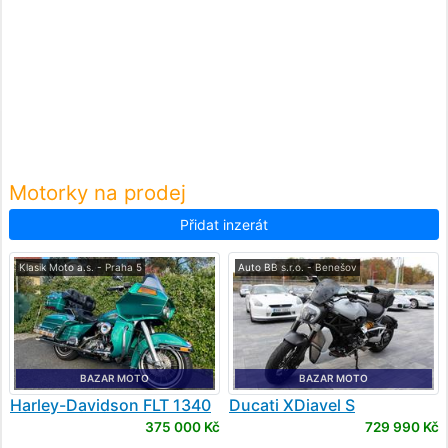
Motorky na prodej
Přidat inzerát
Klasik Moto a.s. - Praha 5
Auto BB s.r.o. - Benešov
BAZAR MOTO
BAZAR MOTO
Harley-Davidson
FLT 1340
Ducati
XDiavel S
Tour Glide
375 000 Kč
729 990 Kč