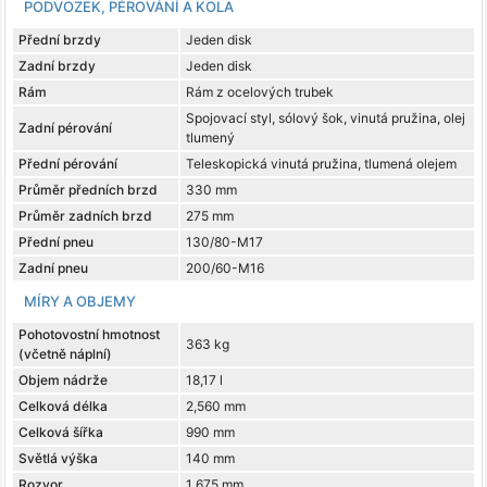
PODVOZEK, PÉROVÁNÍ A KOLA
Přední brzdy
Jeden disk
Zadní brzdy
Jeden disk
Rám
Rám z ocelových trubek
Spojovací styl, sólový šok, vinutá pružina, olej
Zadní pérování
tlumený
Přední pérování
Teleskopická vinutá pružina, tlumená olejem
Průměr předních brzd
330 mm
Průměr zadních brzd
275 mm
Přední pneu
130/80-M17
Zadní pneu
200/60-M16
MÍRY A OBJEMY
Pohotovostní hmotnost
363 kg
(včetně náplní)
Objem nádrže
18,17 l
Celková délka
2,560 mm
Celková šířka
990 mm
Světlá výška
140 mm
Rozvor
1 675 mm