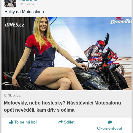
12. března
Holky na Motosalonu
IDNES.CZ
Motocykly, nebo hostesky? Návštěvníci Motosalonu
opět nevěděli, kam dřív s očima
To se mi líbí
Sdílet
Okomentovat