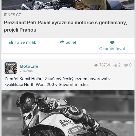
IDNES.CZ
Prezident Petr Pavel vyrazil na motorce s gentlemany,
projeli Prahou
To se mi líbí
Sdílet
Okomentovat
78764
2
0
MotoLife
7. května
Zemřel Kamil Holán. Zkušený český jezdec havaroval v
kvalifikaci North West 200 v Severním Irsku.