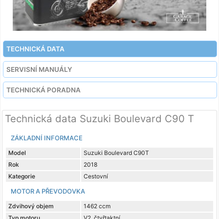
TECHNICKÁ DATA
SERVISNÍ MANUÁLY
TECHNICKÁ PORADNA
Technická data Suzuki Boulevard C90 T
ZÁKLADNÍ INFORMACE
Model
Suzuki Boulevard C90T
Rok
2018
Kategorie
Cestovní
MOTOR A PŘEVODOVKA
Zdvihový objem
1462 ccm
Typ motoru
V2, čtyřtaktní