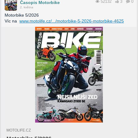
52132
3
0
Časopis Motorbike
2. května
Motorbike 5/2026
Víc na
www.motolife.cz/.../motorbike-5-2026-motorbike-4625
MOTOLIFE.CZ