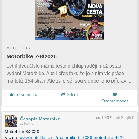
MOTOLIFE.CZ
Motorbike 7-8/2026
Letní dvoučíslo máme ještě o chlup raději, než ostatní
vydání Motorbike. A to i přes fakt, že je s ním víc práce –
má totiž 154 stran! Ale za prvé jsou v době jeho příprav ...
To se mi líbí
Sdílet
Okomentovat
19309
3
0
Časopis Motorbike
3. června
Motorbike 6/2026
Víc na
www.motolife.cz/.../motorbike-6-2026-motorbike-4626