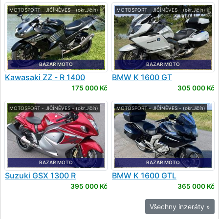
MOTOSPORT - JIČÍNĚVES - (okr.Jičín)
MOTOSPORT - JIČÍNĚVES - (okr.Jičín)
BAZAR MOTO
BAZAR MOTO
Kawasaki
ZZ - R 1400
BMW
K 1600 GT
175 000 Kč
305 000 Kč
MOTOSPORT - JIČÍNĚVES - (okr.Jičín)
MOTOSPORT - JIČÍNĚVES - (okr.Jičín)
BAZAR MOTO
BAZAR MOTO
Suzuki
GSX 1300 R
BMW
K 1600 GTL
Hayabusa
395 000 Kč
365 000 Kč
Všechny inzeráty »