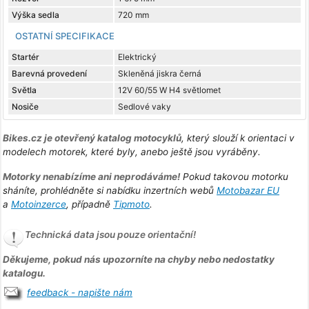
Výška sedla
720 mm
OSTATNÍ SPECIFIKACE
Startér
Elektrický
Barevná provedení
Skleněná jiskra černá
Světla
12V 60/55 W H4 světlomet
Nosiče
Sedlové vaky
Bikes.cz je otevřený katalog motocyklů
, který slouží k orientaci v
modelech motorek, které byly, anebo ještě jsou vyráběny.
Motorky nenabízíme ani neprodáváme!
Pokud takovou motorku
sháníte, prohlédněte si nabídku inzertních webů
Motobazar EU
a
Motoinzerce
, případně
Tipmoto
.
Technická data jsou pouze orientační!
Děkujeme, pokud nás upozorníte na chyby nebo nedostatky
katalogu.
feedback - napište nám