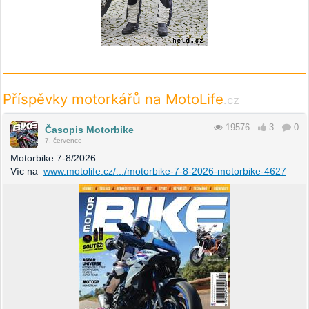
Příspěvky motorkářů na MotoLife
.cz
19576
3
0
Časopis Motorbike
7. července
Motorbike 7-8/2026
Víc na
www.motolife.cz/.../motorbike-7-8-2026-motorbike-4627