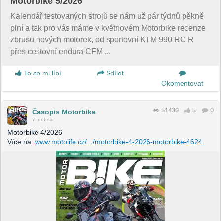
Motorbike 5/2026
Kalendář testovaných strojů se nám už pár týdnů pěkně
plní a tak pro vás máme v květnovém Motorbike recenze
zbrusu nových motorek, od sportovní KTM 990 RC R
přes cestovní endura CFM ...
To se mi líbí
Sdílet
Okomentovat
51439
5
0
Časopis Motorbike
7. dubna
Motorbike 4/2026
Více na
www.motolife.cz/.../motorbike-4-2026-motorbike-4624