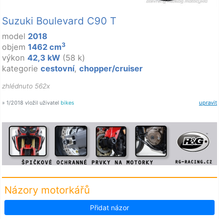
Suzuki Boulevard C90 T
model
2018
3
objem
1462 cm
výkon
42,3 kW
(58 k)
kategorie
cestovní
,
chopper/cruiser
zhlédnuto 562x
» 1/2018 vložil uživatel
bikes
upravit
Názory motorkářů
Přidat názor