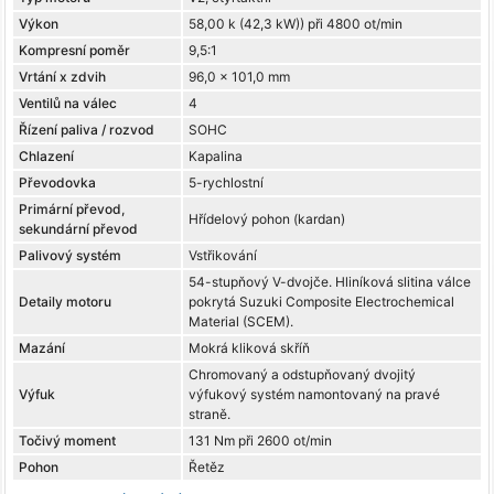
Výkon
58,00 k (42,3 kW)) při 4800 ot/min
Kompresní poměr
9,5:1
Vrtání x zdvih
96,0 x 101,0 mm
Ventilů na válec
4
Řízení paliva / rozvod
SOHC
Chlazení
Kapalina
Převodovka
5-rychlostní
Primární převod,
Hřídelový pohon (kardan)
sekundární převod
Palivový systém
Vstřikování
54-stupňový V-dvojče. Hliníková slitina válce
Detaily motoru
pokrytá Suzuki Composite Electrochemical
Material (SCEM).
Mazání
Mokrá kliková skříň
Chromovaný a odstupňovaný dvojitý
Výfuk
výfukový systém namontovaný na pravé
straně.
Točivý moment
131 Nm při 2600 ot/min
Pohon
Řetěz