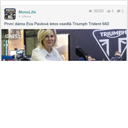
39269
4
1
MotoLife
9. března
První dáma Eva Pavlová letos osedlá Triumph Trident 660
IDNES.CZ
Triumph Trident 660 pro první dámu Evu Pavlovou.
Přívětivého naháče dostala na rok, pak půjde do dražby