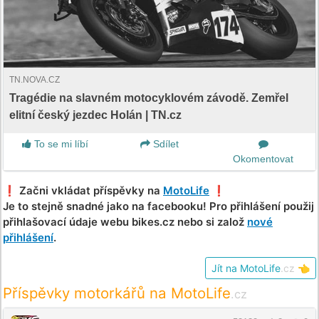
TN.NOVA.CZ
Tragédie na slavném motocyklovém závodě. Zemřel
elitní český jezdec Holán | TN.cz
To se mi líbí
Sdílet
Okomentovat
❗️ Začni vkládat příspěvky na
MotoLife
❗️
Je to stejně snadné jako na facebooku! Pro přihlášení použij
přihlašovací údaje webu bikes.cz nebo si založ
nové
přihlášení
.
Jít na MotoLife
.cz
👈
Příspěvky motorkářů na MotoLife
.cz