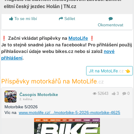
elitní český jezdec Holán | TN.cz
To se mi líbí
Sdílet
Okomentovat
❗️ Začni vkládat příspěvky na
MotoLife
❗️
Je to stejně snadné jako na facebooku! Pro přihlášení použij
přihlašovací údaje webu bikes.cz nebo si založ
nové
přihlášení
.
Jít na MotoLife
.cz
👈
Příspěvky motorkářů na MotoLife
.cz
52643
3
0
Časopis Motorbike
2. května
Motorbike 5/2026
Víc na
www.motolife.cz/.../motorbike-5-2026-motorbike-4625