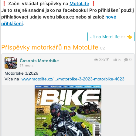
❗️ Začni vkládat příspěvky na
MotoLife
❗️
Je to stejně snadné jako na facebooku! Pro přihlášení použij
přihlašovací údaje webu bikes.cz nebo si založ
nové
přihlášení
.
Jít na MotoLife
.cz
👈
Příspěvky motorkářů na MotoLife
.cz
38791
5
0
Časopis Motorbike
27. února
Motorbike 3/2026
Více na
www.motolife.cz/.../motorbike-3-2023-motorbike-4623