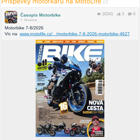
Příspěvky motorkářů na MotoLife
.cz
20241
3
0
Časopis Motorbike
7. července
Motorbike 7-8/2026
Víc na
www.motolife.cz/.../motorbike-7-8-2026-motorbike-4627