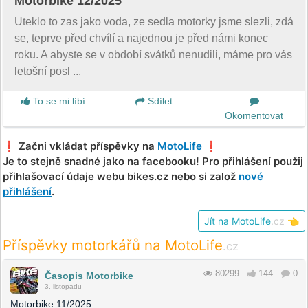
Motorbike 12/2025
Uteklo to zas jako voda, ze sedla motorky jsme slezli, zdá
se, teprve před chvílí a najednou je před námi konec
roku. A abyste se v období svátků nenudili, máme pro vás
letošní posl ...
To se mi líbí
Sdílet
Okomentovat
❗️ Začni vkládat příspěvky na
MotoLife
❗️
Je to stejně snadné jako na facebooku! Pro přihlášení použij
přihlašovací údaje webu bikes.cz nebo si založ
nové
přihlášení
.
Jít na MotoLife
.cz
👈
Příspěvky motorkářů na MotoLife
.cz
80299
144
0
Časopis Motorbike
3. listopadu
Motorbike 11/2025