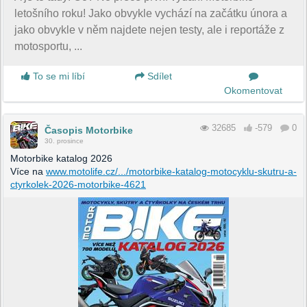
letošního roku! Jako obvykle vychází na začátku února a
jako obvykle v něm najdete nejen testy, ale i reportáže z
motosportu, ...
To se mi líbí
Sdílet
Okomentovat
32685
-579
0
Časopis Motorbike
30. prosince
Motorbike katalog 2026
Více na
www.motolife.cz/.../motorbike-katalog-motocyklu-skutru-a-
ctyrkolek-2026-motorbike-4621