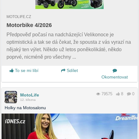
MOTOLIFE.CZ
Motorbike 4/2026
Předpověď počasí na nadcházející Velikonoce je
optimistická a tak se dá čekat, že spousta z vás vyrazí na
nějaký ten výlet. Někdo už letos poněkolikáté, někdo
poprvé, nicméně pro všechny ...
To se mi líbí
Sdílet
Okomentovat
79575
8
0
MotoLife
12. března
Holky na Motosalonu