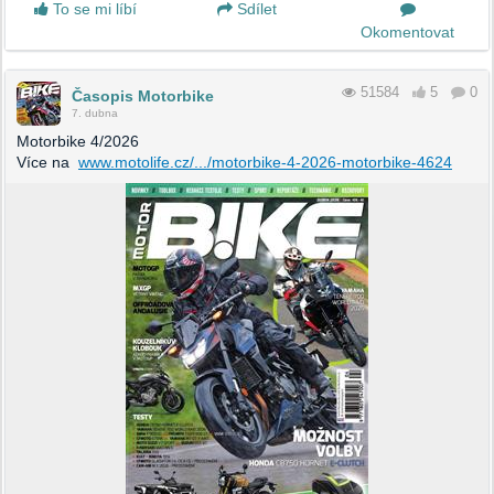
To se mi líbí
Sdílet
Okomentovat
51584
5
0
Časopis Motorbike
7. dubna
Motorbike 4/2026
Více na
www.motolife.cz/.../motorbike-4-2026-motorbike-4624