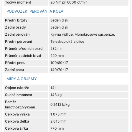
Točivý moment
20 Nm při 6000 ot/min
PODVOZEK, PÉROVÁNÍ A KOLA
Přední brzdy
Jeden disk
Zadní brzdy
Jeden disk
Zadní pérování
Kyvná vidlice. Monokrosové suspenze.
Přední pérování
Teleskopická vidlice
Průměr předních brzd
282 mm
Průměr zadních brzd
220 mm
Přední pneu
100/80-17
Zadní pneu
140/70-17
MÍRY A OBJEMY
Objem nádrže
14 l
Suchá hmotnost
148 kg
Poměr
0,1412 k/kg
hmotnosti/výkonu
Celková výška
1 075 mm
Celková délka
2,015 mm
Celková šířka
770 mm