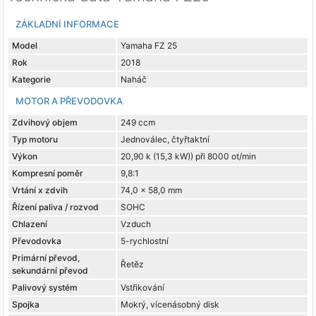
ZÁKLADNÍ INFORMACE
Model
Yamaha FZ 25
Rok
2018
Kategorie
Naháč
MOTOR A PŘEVODOVKA
Zdvihový objem
249 ccm
Typ motoru
Jednoválec, čtyřtaktní
Výkon
20,90 k (15,3 kW)) při 8000 ot/min
Kompresní poměr
9,8:1
Vrtání x zdvih
74,0 x 58,0 mm
Řízení paliva / rozvod
SOHC
Chlazení
Vzduch
Převodovka
5-rychlostní
Primární převod,
Řetěz
sekundární převod
Palivový systém
Vstřikování
Spojka
Mokrý, vícenásobný disk