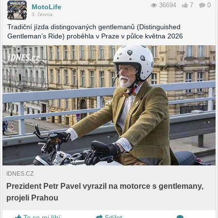
36694
7
0
MotoLife
3. června
Tradiční jízda distingovaných gentlemanů (Distinguished
Gentleman’s Ride) proběhla v Praze v půlce května 2026
IDNES.CZ
Prezident Petr Pavel vyrazil na motorce s gentlemany,
projeli Prahou
To se mi líbí
Sdílet