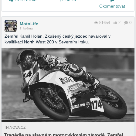
Okomentovat
81654
2
0
MotoLife
7. května
Zemřel Kamil Holán. Zkušený český jezdec havaroval v
kvalifikaci North West 200 v Severním Irsku.
TN.NOVA.CZ
Tragédie na slavném motocyklovém závodě. Zemřel