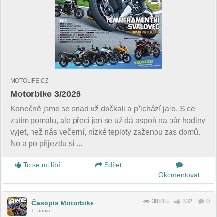
MOTOLIFE.CZ
Motorbike 3/2026
Konečně jsme se snad už dočkali a přichází jaro. Sice
zatím pomalu, ale přeci jen se už dá aspoň na pár hodiny
vyjet, než nás večerní, nízké teploty zaženou zas domů.
No a po příjezdu si ...
To se mi líbí
Sdílet
Okomentovat
38815
302
0
Časopis Motorbike
1. února