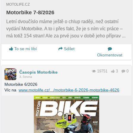
MOTOLIFE.CZ
Motorbike 7-8/2026
Letní dvoučíslo máme ještě o chlup raději, než ostatní
vydání Motorbike. A to i přes fakt, že je s ním víc práce –
má totiž 154 stran! Ale za prvé jsou v době jeho příprav ...
To se mi líbí
Sdílet
Okomentovat
19751
3
0
Časopis Motorbike
3. června
Motorbike 6/2026
Víc na
www.motolife.cz/.../motorbike-6-2026-motorbike-4626