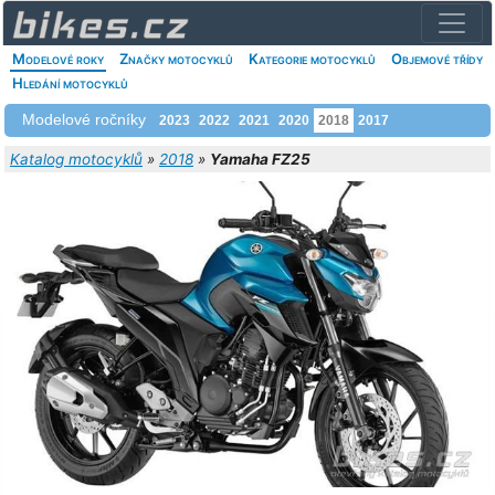
Modelové roky
Značky motocyklů
Kategorie motocyklů
Objemové třídy
Hledání motocyklů
Modelové ročníky
2023
2022
2021
2020
2018
2017
Katalog motocyklů
»
2018
»
Yamaha FZ25