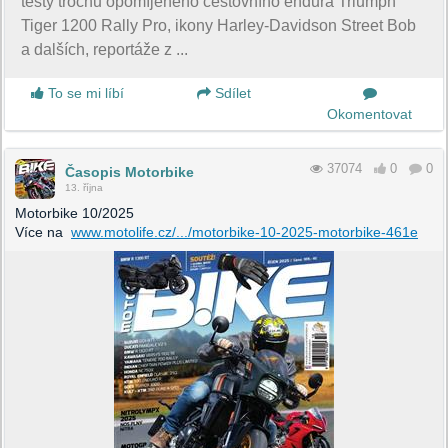
testy trochu opomíjeného cestovního endura Triumph
Tiger 1200 Rally Pro, ikony Harley-Davidson Street Bob
a dalších, reportáže z ...
To se mi líbí
Sdílet
Okomentovat
37074
0
0
Časopis Motorbike
13. října
Motorbike 10/2025
Více na
www.motolife.cz/.../motorbike-10-2025-motorbike-461e