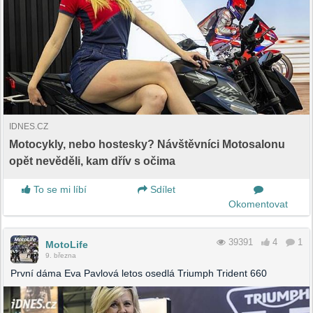
IDNES.CZ
Motocykly, nebo hostesky? Návštěvníci Motosalonu
opět nevěděli, kam dřív s očima
To se mi líbí
Sdílet
Okomentovat
39391
4
1
MotoLife
9. března
První dáma Eva Pavlová letos osedlá Triumph Trident 660