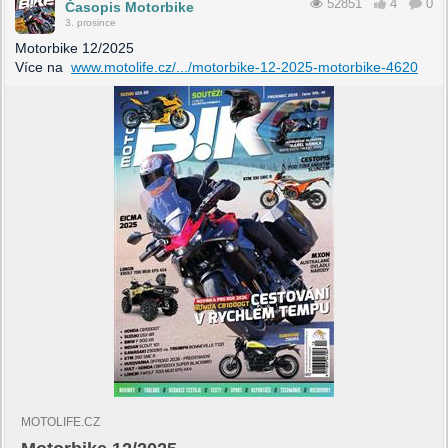
52851
4
0
Časopis Motorbike
3. prosince
Motorbike 12/2025
Více na
www.motolife.cz/.../motorbike-12-2025-motorbike-4620
MOTOLIFE.CZ