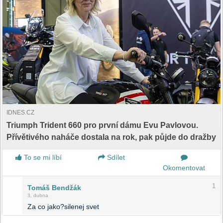
IDNES.CZ
Triumph Trident 660 pro první dámu Evu Pavlovou.
Přívětivého naháče dostala na rok, pak půjde do dražby
To se mi líbí
Sdílet
Okomentovat
1
Tomáš Bendžák
3. dubna
Za co jako?silenej svet