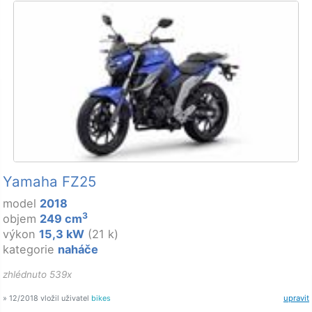
Yamaha FZ25
model
2018
3
objem
249 cm
výkon
15,3 kW
(21 k)
kategorie
naháče
zhlédnuto 539x
» 12/2018 vložil uživatel
bikes
upravit