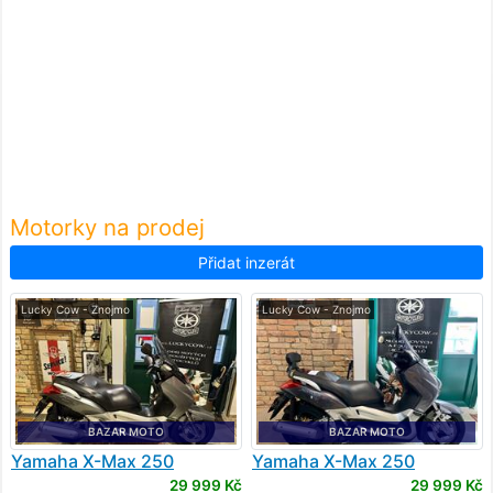
Motorky na prodej
Přidat inzerát
Lucky Cow - Znojmo
Lucky Cow - Znojmo
BAZAR MOTO
BAZAR MOTO
Yamaha
X-Max 250
Yamaha
X-Max 250
29 999 Kč
29 999 Kč