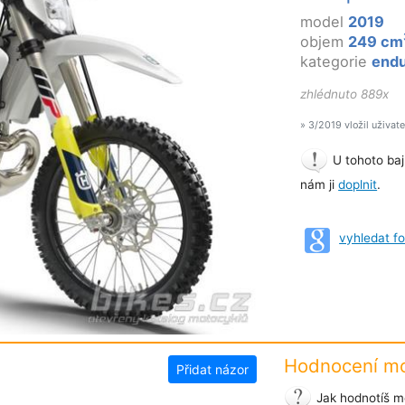
model
2019
objem
249 cm
kategorie
end
zhlédnuto 889x
» 3/2019 vložil uživat
U tohoto baj
nám ji
doplnit
.
vyhledat f
Hodnocení mo
Přidat názor
Jak hodnotíš m