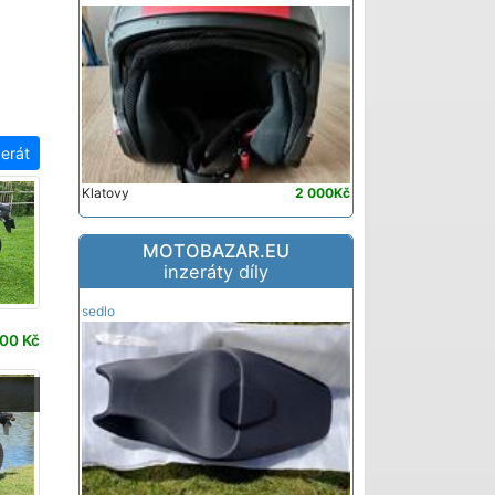
zerát
Klatovy
2 000Kč
MOTOBAZAR.EU
inzeráty díly
sedlo
00 Kč
-