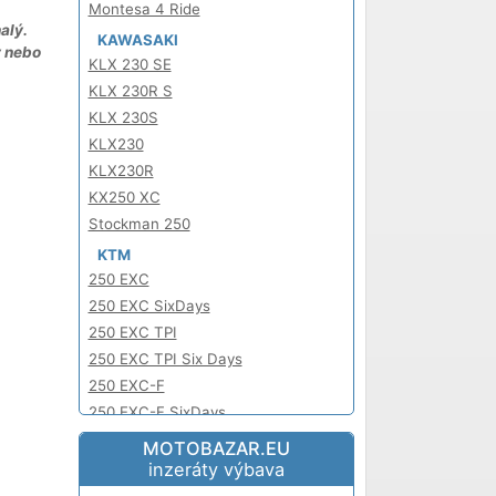
Montesa 4 Ride
alý.
KAWASAKI
y nebo
KLX 230 SE
KLX 230R S
KLX 230S
KLX230
KLX230R
KX250 XC
Stockman 250
KTM
250 EXC
250 EXC SixDays
250 EXC TPI
250 EXC TPI Six Days
250 EXC-F
250 EXC-F SixDays
250 XC
MOTOBAZAR.EU
250 XC TPI
inzeráty výbava
250 XC-F