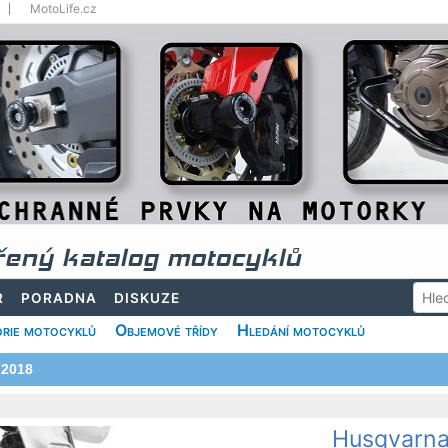
MotoLife.cz
řený katalog motocyklů
R
PORADNA
DISKUZE
rie motocyklů
Objemové třídy
Hledání motocyklů
2018
Husqvarna