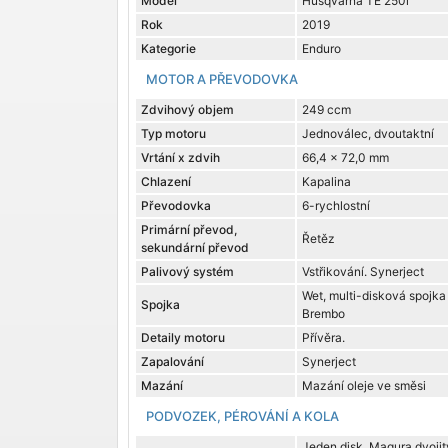
Model
Husqvarna TE 250i
Rok
2019
Kategorie
Enduro
MOTOR A PŘEVODOVKA
Zdvihový objem
249 ccm
Typ motoru
Jednoválec, dvoutaktní
Vrtání x zdvih
66,4 x 72,0 mm
Chlazení
Kapalina
Převodovka
6-rychlostní
Primární převod,
Řetěz
sekundární převod
Palivový systém
Vstřikování. Synerject
Wet, multi-disková spojka
Spojka
Brembo
Detaily motoru
Přívěra.
Zapalování
Synerject
Mazání
Mazání oleje ve směsi
PODVOZEK, PÉROVÁNÍ A KOLA
Jeden disk. Magura dvojit