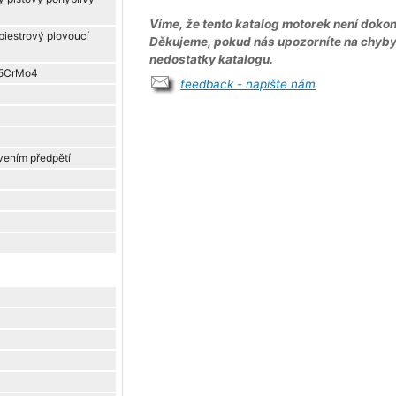
Víme, že tento katalog motorek není dokon
piestrový plovoucí
Děkujeme, pokud nás upozorníte na chyb
nedostatky katalogu.
 25CrMo4
feedback - napište nám
vením předpětí