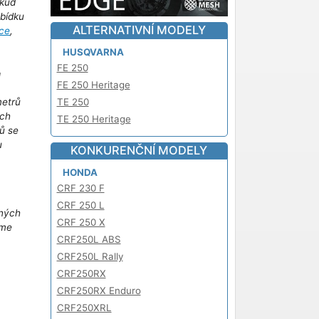
kud
abídku
ALTERNATIVNÍ MODELY
ce
,
HUSQVARNA
FE 250
!
FE 250 Heritage
TE 250
metrů
ich
TE 250 Heritage
ů se
u
KONKURENČNÍ MODELY
m
HONDA
CRF 230 F
CRF 250 L
iných
CRF 250 X
áme
CRF250L ABS
CRF250L Rally
CRF250RX
CRF250RX Enduro
CRF250XRL