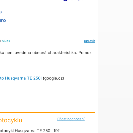
3
uro
el
bikes
upravit
ku není uvedena obecná charakteristika. Pomoz
oto Husqvarna TE 250i
(google.cz)
tocyklu
Přidat hodnocení
otocykl Husqvarna TE 250i '19?