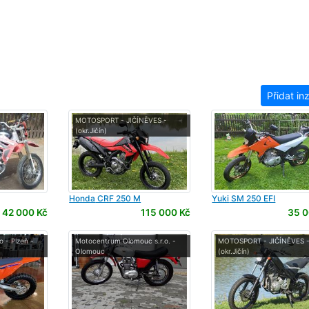
Přidat in
MOTOSPORT - JIČÍNĚVES -
(okr.Jičín)
Honda
CRF 250 M
Yuki
SM 250 EFI
42 000 Kč
115 000 Kč
35 0
 - Plzeň -
Motocentrum Olomouc s.r.o. -
MOTOSPORT - JIČÍNĚVES 
Olomouc
(okr.Jičín)