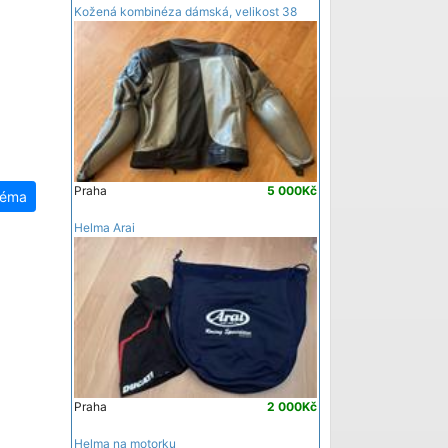
Kožená kombinéza dámská, velikost 38
250 XC-W
250 XC-W TPI
Freeride 250 F
SUZUKI
DR-Z 250
Grasstracker
Grasstracker BigBoy
Praha
5 000Kč
YAMAHA
téma
Serow 250 Final Edition
Helma Arai
WR 250 F
WR 250 R
XT250X
YZ250FX
YZ250X
Praha
2 000Kč
Helma na motorku