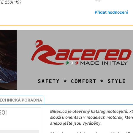
E 250i '19?
Přidat hodnocení
ECHNICKÁ PORADNA
50i
Bikes.cz je otevřený katalog motocyklů
, k
slouží k orientaci v modelech motorek, kter
anebo ještě jsou vyráběny.