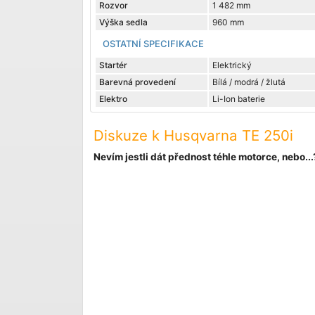
Rozvor
1 482 mm
Výška sedla
960 mm
OSTATNÍ SPECIFIKACE
Startér
Elektrický
Barevná provedení
Bílá / modrá / žlutá
Elektro
Li-Ion baterie
Diskuze k Husqvarna TE 250i
Nevím jestli dát přednost téhle motorce, nebo...