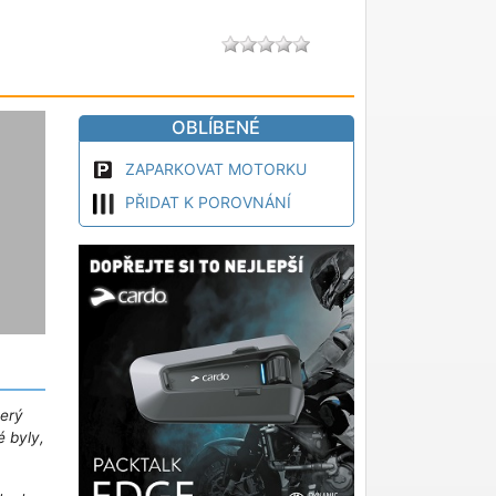
OBLÍBENÉ
ZAPARKOVAT MOTORKU
PŘIDAT K POROVNÁNÍ
terý
é byly,