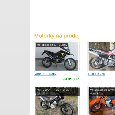
Motorky na prodej
Motobikes s.r.o. - Bylany
Voge
300 Rally
Yuki
TR 250
99 990 Kč
MOTOSPORT - JIČÍNĚVES -
Motobazar Westmoto
(okr.Jičín)
Horní Bříza