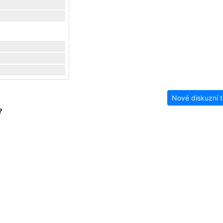
Nové diskuzní 
?