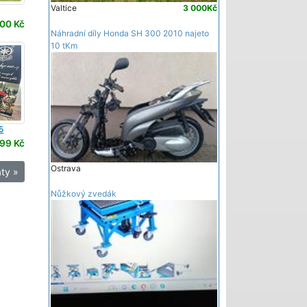
Valtice
3 000Kč
00 Kč
Náhradní díly Honda SH 300 2010 najeto
10 tKm
5
99 Kč
Ostrava
ty »
Nůžkový zvedák