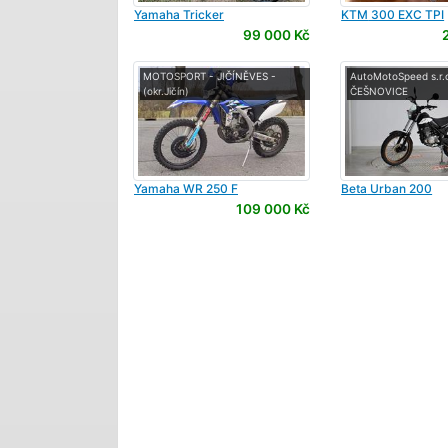
Yamaha
Tricker
KTM
300 EXC TPI
99 000 Kč
MOTOSPORT - JIČÍNĚVES -
AutoMotoSpeed s.r.o
(okr.Jičín)
ČEŠNOVICE
Yamaha
WR 250 F
Beta
Urban 200
109 000 Kč