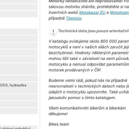
Motorky nenabízíme ani neprodáváme!
Po
takovou motorku sháníte, prohlédněte si n
inzertních webů
Motobazar EU
a
Motoinzer
případně
Tipmoto
.
Technická data jsou pouze orientační
V katalogu evidujeme okolo 800 000 para
motocyklů a není v našich silách zaručit jej
bezchybnost. Hodnoty některých parametr
mohou lišit také v závislosti na zemi původ
motocyklu a nemusí odpovídat parametrů
motorek prodávaných v ČR!
Budeme velmi rádi, pokud nás na případné
 DDS, hydraulika
nesrovnalosti v technických datech nebo j
údajích o motocyklu upozorníte. Také uvít
jakoukoliv pomoc s tímto katalogem.
Všem komunikativním bikerům a bikerkám
děkujeme!
Bikes team
ý pístový pohyblivý