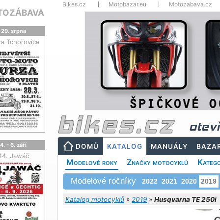
Bikes.cz
Motobazar.eu
Motozabava.cz
TOZÁBAVA
29. srpna
za Tchořovice
otev
4. - 6. září
DOMŮ
KATALOG
MANUÁLY
BAZA
44. Jawáč
Modelové roky
Značky motocyklů
Katego
Modelové ročníky
2022
2021
2020
2019
Katalog motocyklů
»
2019
»
Husqvarna TE 250i