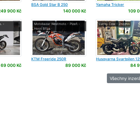
BSA
Gold Star B 250
Yamaha
Tricker
249 900 Kč
140 000 Kč
109 0
. -
Motobazar Westmoto - Plzeň -
Lucky Cow - Znojmo
Horní Bříza
KTM
Freeride 250R
Husqvarna
Svartpilen 12
69 000 Kč
89 000 Kč
84 9
Všechny inzerá