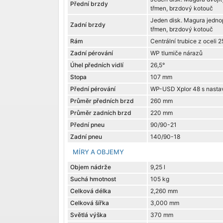
Přední brzdy
třmen, brzdový kotouč
Jeden disk. Magura jedno
Zadní brzdy
třmen, brzdový kotouč
Rám
Centrální trubice z oceli
Zadní pérování
WP tlumiče nárazů
Úhel předních vidlí
26,5°
Stopa
107 mm
Přední pérování
WP-USD Xplor 48 s nasta
Průměr předních brzd
260 mm
Průměr zadních brzd
220 mm
Přední pneu
90/90-21
Zadní pneu
140/90-18
MÍRY A OBJEMY
Objem nádrže
9,25 l
Suchá hmotnost
105 kg
Celková délka
2,260 mm
Celková šířka
3,000 mm
Světlá výška
370 mm