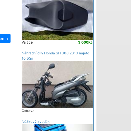
téma
Valtice
3 000Kč
Náhradní díly Honda SH 300 2010 najeto
10 tKm
Ostrava
Nůžkový zvedák