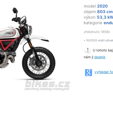
model
2020
objem
803 cm
výkon
53,3 k
kategorie
end
zhlédnuto 1858x
» 10/2020 vložil uživa
U tohoto baj
nám ji
doplnit
.
vyhledat f