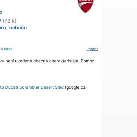
3
W
(72 k)
uro
,
naháče
tel
bikes
upravit
ku není uvedena obecná charakteristika. Pomoz
oto Ducati Scrambler Desert Sled
(google.cz)