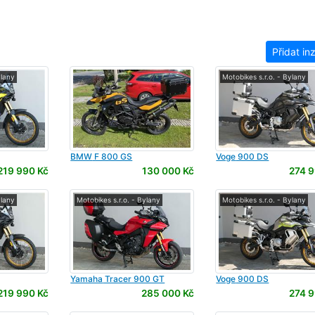
Přidat in
ylany
Motobikes s.r.o. - Bylany
BMW
F 800 GS
Voge
900 DS
219 990 Kč
130 000 Kč
274 9
ylany
Motobikes s.r.o. - Bylany
Motobikes s.r.o. - Bylany
Yamaha
Tracer 900 GT
Voge
900 DS
219 990 Kč
285 000 Kč
274 9