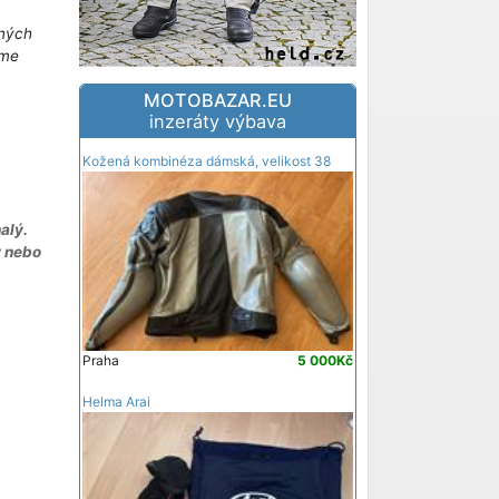
iných
áme
MOTOBAZAR.EU
inzeráty výbava
Kožená kombinéza dámská, velikost 38
alý.
y nebo
Praha
5 000Kč
Helma Arai