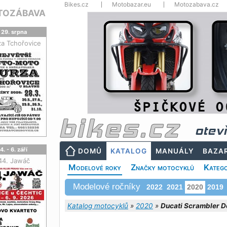
Bikes.cz
Motobazar.eu
Motozabava.cz
TOZÁBAVA
29. srpna
za Tchořovice
otev
4. - 6. září
DOMŮ
KATALOG
MANUÁLY
BAZA
44. Jawáč
Modelové roky
Značky motocyklů
Katego
Modelové ročníky
2022
2021
2020
2019
Katalog motocyklů
»
2020
»
Ducati Scrambler D