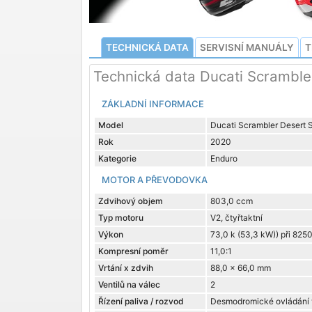
TECHNICKÁ DATA
SERVISNÍ MANUÁLY
T
Technická data Ducati Scramble
ZÁKLADNÍ INFORMACE
Model
Ducati Scrambler Desert 
Rok
2020
Kategorie
Enduro
MOTOR A PŘEVODOVKA
Zdvihový objem
803,0 ccm
Typ motoru
V2, čtyřtaktní
Výkon
73,0 k (53,3 kW)) při 8250
Kompresní poměr
11,0:1
Vrtání x zdvih
88,0 x 66,0 mm
Ventilů na válec
2
Řízení paliva / rozvod
Desmodromické ovládání 