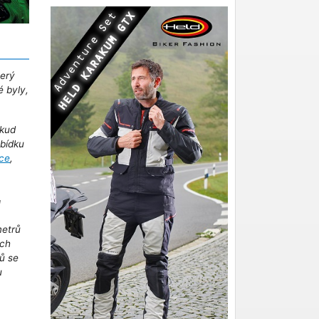
terý
é byly,
kud
abídku
ce
,
!
metrů
ich
ů se
u
m