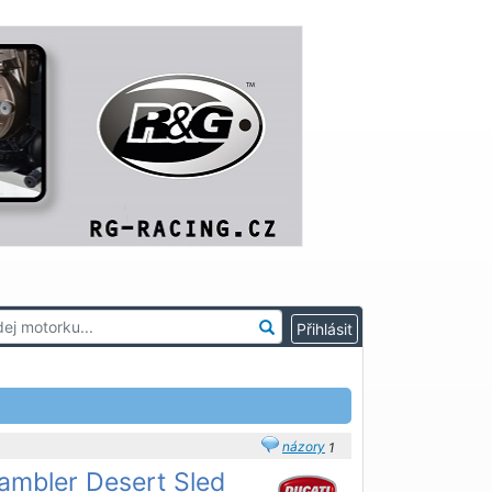
názory
1
ambler Desert Sled