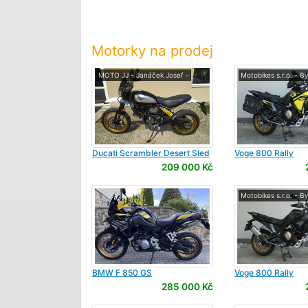
Motorky na prodej
MOTO JJ - Janáček Josef -
Motobikes s.r.o. - B
Ducati
Scrambler Desert Sled
Voge
800 Rally
209 000 Kč
Motobikes s.r.o. - B
BMW
F 850 GS
Voge
800 Rally
285 000 Kč