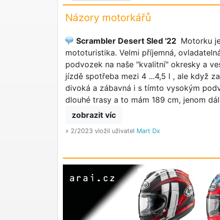
Názory motorkářů
Scrambler Desert Sled '22
Motorku je
mototuristika. Velmi příjemná, ovladatel
podvozek na naše "kvalitní" okresky a ves
jízdě spotřeba mezi 4 ...4,5 l , ale když
divoká a zábavná i s tímto vysokým pod
dlouhé trasy a to mám 189 cm, jenom dáln
zobrazit víc
» 2/2023 vložil uživatel
Mart Dx