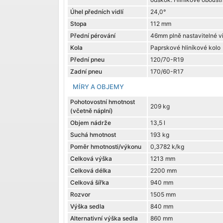
Úhel předních vidlí
24,0°
Stopa
112 mm
Přední pérování
46mm plně nastavitelné v
Kola
Paprskové hliníkové kolo
Přední pneu
120/70-R19
Zadní pneu
170/60-R17
MÍRY A OBJEMY
Pohotovostní hmotnost
209 kg
(včetně náplní)
Objem nádrže
13,5 l
Suchá hmotnost
193 kg
Poměr hmotnosti/výkonu
0,3782 k/kg
Celková výška
1213 mm
Celková délka
2200 mm
Celková šířka
940 mm
Rozvor
1505 mm
Výška sedla
840 mm
Alternativní výška sedla
860 mm