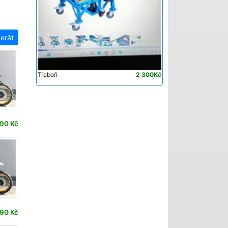
zerát
Třeboň
2 300Kč
90 Kč
90 Kč