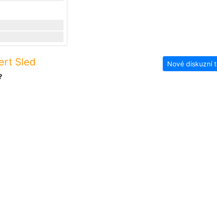
ert Sled
Nové diskuzní 
?