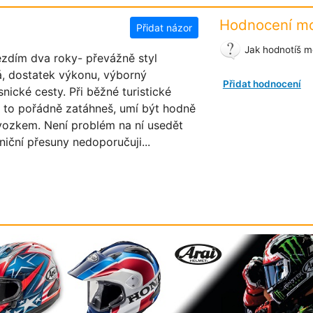
Hodnocení mo
Přidat názor
Jak hodnotíš mo
zdím dva roky- převážně styl
ná, dostatek výkonu, výborný
Přidat hodnocení
nické cesty. Při běžné turistické
 za to pořádně zatáhneš, umí být hodně
vozkem. Není problém na ní usedět
iční přesuny nedoporučuji...