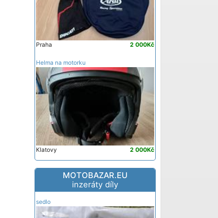
Praha
2 000Kč
Helma na motorku
Klatovy
2 000Kč
MOTOBAZAR.EU
inzeráty díly
sedlo