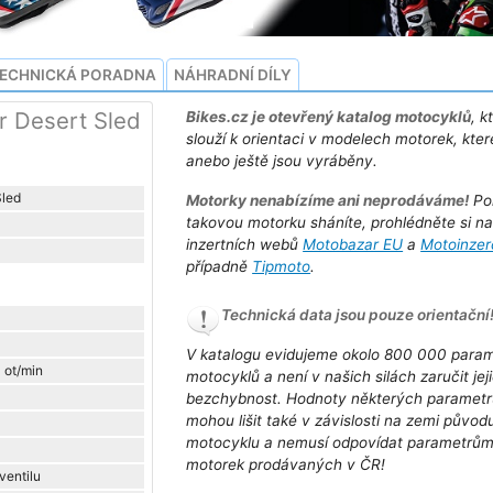
ECHNICKÁ PORADNA
NÁHRADNÍ DÍLY
r Desert Sled
Bikes.cz je otevřený katalog motocyklů
, k
slouží k orientaci v modelech motorek, kter
anebo ještě jsou vyráběny.
Sled
Motorky nenabízíme ani neprodáváme!
Po
takovou motorku sháníte, prohlédněte si n
inzertních webů
Motobazar EU
a
Motoinzer
případně
Tipmoto
.
Technická data jsou pouze orientační
V katalogu evidujeme okolo 800 000 para
 ot/min
motocyklů a není v našich silách zaručit jej
bezchybnost. Hodnoty některých parametr
mohou lišit také v závislosti na zemi původ
motocyklu a nemusí odpovídat parametrů
motorek prodávaných v ČR!
ventilu