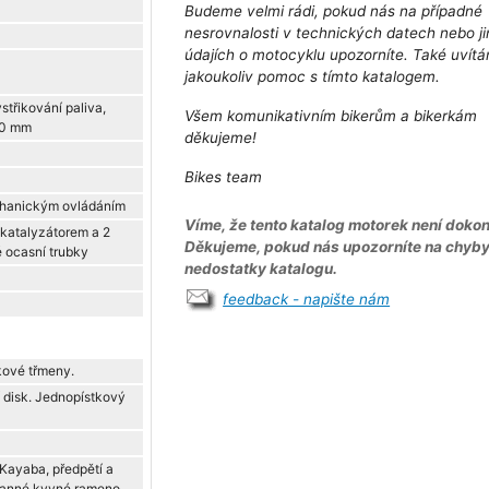
Budeme velmi rádi, pokud nás na případné
nesrovnalosti v technických datech nebo j
údajích o motocyklu upozorníte. Také uvít
jakoukoliv pomoc s tímto katalogem.
střikování paliva,
Všem komunikativním bikerům a bikerkám
50 mm
děkujeme!
Bikes team
hanickým ovládáním
Víme, že tento katalog motorek není dokon
 katalyzátorem a 2
Děkujeme, pokud nás upozorníte na chyb
 ocasní trubky
nedostatky katalogu.
feedback - napište nám
kové třmeny.
 disk. Jednopístkový
 Kayaba, předpětí a
tranné kyvné rameno