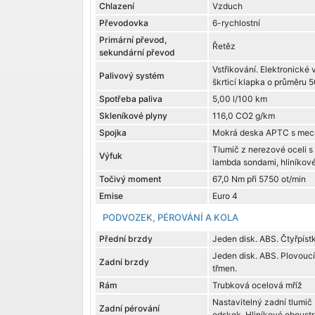
Chlazení
Vzduch
Převodovka
6-rychlostní
Primární převod,
Řetěz
sekundární převod
Vstřikování. Elektronické v
Palivový systém
škrticí klapka o průměru 
Spotřeba paliva
5,00 l/100 km
Skleníkové plyny
116,0 CO2 g/km
Spojka
Mokrá deska APTC s mec
Tlumič z nerezové oceli s
Výfuk
lambda sondami, hliníkové
Točivý moment
67,0 Nm při 5750 ot/min
Emise
Euro 4
PODVOZEK, PÉROVÁNÍ A KOLA
Přední brzdy
Jeden disk. ABS. Čtyřpíst
Jeden disk. ABS. Plovoucí
Zadní brzdy
třmen.
Rám
Trubková ocelová mříž
Nastavitelný zadní tlumič
Zadní pérování
odskok. Hliníkové obous