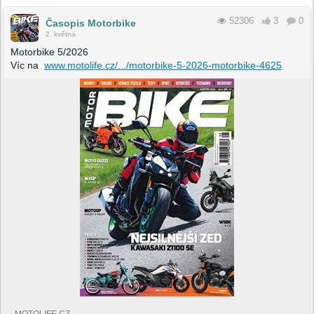
52306
3
0
Časopis Motorbike
2. května
Motorbike 5/2026
Víc na
www.motolife.cz/.../motorbike-5-2026-motorbike-4625
MOTOLIFE.CZ