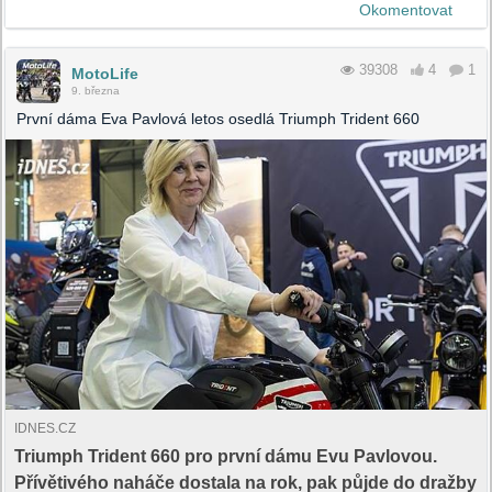
Okomentovat
39308
4
1
MotoLife
9. března
První dáma Eva Pavlová letos osedlá Triumph Trident 660
IDNES.CZ
Triumph Trident 660 pro první dámu Evu Pavlovou.
Přívětivého naháče dostala na rok, pak půjde do dražby