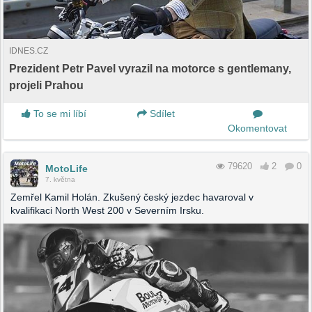
IDNES.CZ
Prezident Petr Pavel vyrazil na motorce s gentlemany,
projeli Prahou
To se mi líbí
Sdílet
Okomentovat
79620
2
0
MotoLife
7. května
Zemřel Kamil Holán. Zkušený český jezdec havaroval v
kvalifikaci North West 200 v Severním Irsku.