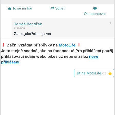
To se mi líbí
Sdílet
Okomentovat
1
Tomáš Bendžák
3. dubna
Za co jako?silenej svet
❗️ Začni vkládat příspěvky na
MotoLife
❗️
Je to stejně snadné jako na facebooku! Pro přihlášení použij
přihlašovací údaje webu bikes.cz nebo si založ
nové
přihlášení
.
Jít na MotoLife
.cz
👈