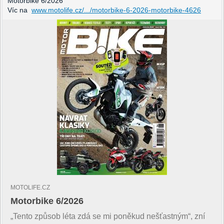
Motorbike 6/2026
Víc na
www.motolife.cz/.../motorbike-6-2026-motorbike-4626
MOTOLIFE.CZ
Motorbike 6/2026
„Tento způsob léta zdá se mi poněkud nešťastným“, zní