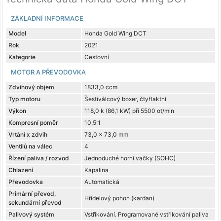
ZÁKLADNÍ INFORMACE
Model
Honda Gold Wing DCT
Rok
2021
Kategorie
Cestovní
MOTOR A PŘEVODOVKA
Zdvihový objem
1833,0 ccm
Typ motoru
Šestiválcový boxer, čtyřtaktní
Výkon
118,0 k (86,1 kW) při 5500 ot/min
Kompresní poměr
10,5:1
Vrtání x zdvih
73,0 x 73,0 mm
Ventilů na válec
4
Řízení paliva / rozvod
Jednoduché horní vačky (SOHC)
Chlazení
Kapalina
Převodovka
Automatická
Primární převod,
Hřídelový pohon (kardan)
sekundární převod
Palivový systém
Vstřikování. Programované vstřikování paliva