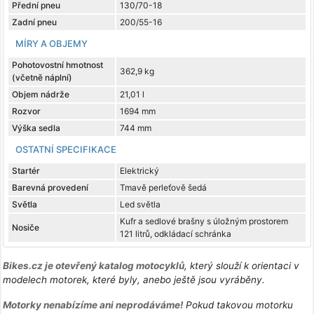
Přední pneu
130/70-18
Zadní pneu
200/55-16
MÍRY A OBJEMY
Pohotovostní hmotnost
362,9 kg
(včetně náplní)
Objem nádrže
21,01 l
Rozvor
1694 mm
Výška sedla
744 mm
OSTATNÍ SPECIFIKACE
Startér
Elektrický
Barevná provedení
Tmavě perleťově šedá
Světla
Led světla
Kufr a sedlové brašny s úložným prostorem
Nosiče
121 litrů, odkládací schránka
Bikes.cz je otevřený katalog motocyklů
, který slouží k orientaci v
modelech motorek, které byly, anebo ještě jsou vyráběny.
Motorky nenabízíme ani neprodáváme!
Pokud takovou motorku