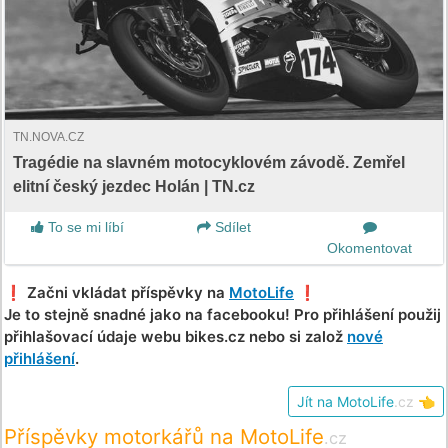
TN.NOVA.CZ
Tragédie na slavném motocyklovém závodě. Zemřel
elitní český jezdec Holán | TN.cz
To se mi líbí
Sdílet
Okomentovat
❗️ Začni vkládat příspěvky na
MotoLife
❗️
Je to stejně snadné jako na facebooku! Pro přihlášení použij
přihlašovací údaje webu bikes.cz nebo si založ
nové
přihlášení
.
Jít na MotoLife
.cz
👈
Příspěvky motorkářů na MotoLife
.cz