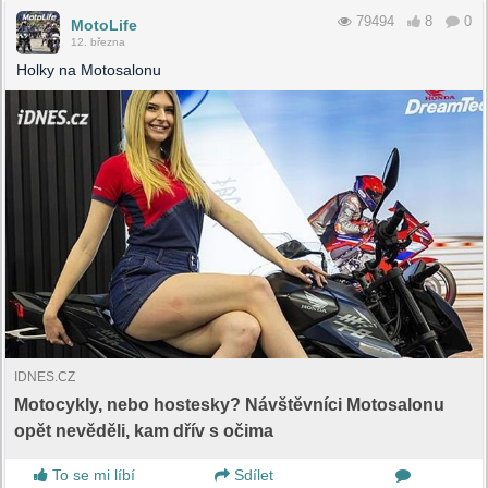
79494
8
0
MotoLife
12. března
Holky na Motosalonu
IDNES.CZ
Motocykly, nebo hostesky? Návštěvníci Motosalonu
opět nevěděli, kam dřív s očima
To se mi líbí
Sdílet