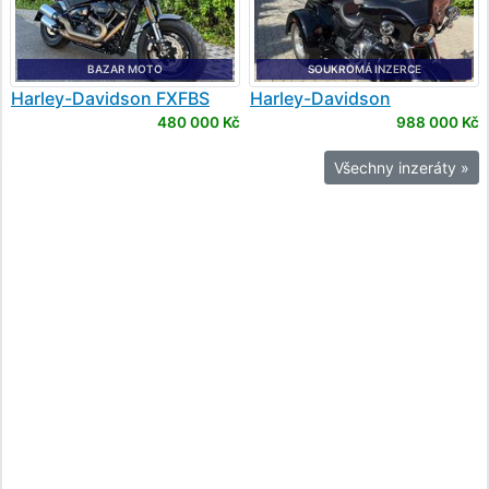
BAZAR MOTO
SOUKROMÁ INZERCE
Harley-Davidson
FXFBS
Harley-Davidson
Softail Fat Bob 114cui
FLHTCUTG Tri Glide Ultra
480 000 Kč
988 000 Kč
Classic
Všechny inzeráty »