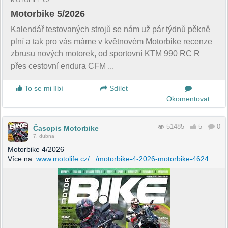
Motorbike 5/2026
Kalendář testovaných strojů se nám už pár týdnů pěkně
plní a tak pro vás máme v květnovém Motorbike recenze
zbrusu nových motorek, od sportovní KTM 990 RC R
přes cestovní endura CFM ...
To se mi líbí
Sdílet
Okomentovat
51485
5
0
Časopis Motorbike
7. dubna
Motorbike 4/2026
Více na
www.motolife.cz/.../motorbike-4-2026-motorbike-4624