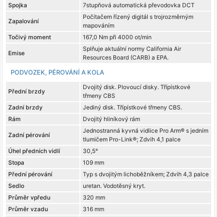
Spojka
7stupňová automatická převodovka DCT
Počítačem řízený digitál s trojrozměrným
Zapalování
mapováním
Točivý moment
167,0 Nm při 4000 ot/min
Splňuje aktuální normy California Air
Emise
Resources Board (CARB) a EPA.
PODVOZEK, PÉROVÁNÍ A KOLA
Dvojitý disk. Plovoucí disky. Třípístkové
Přední brzdy
třmeny CBS
Zadní brzdy
Jediný disk. Třípístkové třmeny CBS.
Rám
Dvojitý hliníkový rám
Jednostranná kyvná vidlice Pro Arm® s jedním
Zadní pérování
tlumičem Pro-Link®; Zdvih 4,1 palce
Úhel předních vidlí
30,5°
Stopa
109 mm
Přední pérování
Typ s dvojitým lichoběžníkem; Zdvih 4,3 palce
Sedlo
uretan. Vodotěsný kryt.
Průměr vpředu
320 mm
Průměr vzadu
316 mm