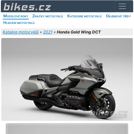
Modelové roky
Značky motocyklů
Kategorie motocyklů
Objemové třídy
Hledání motocyklů
Katalog motocyklů
»
2021
»
Honda Gold Wing DCT