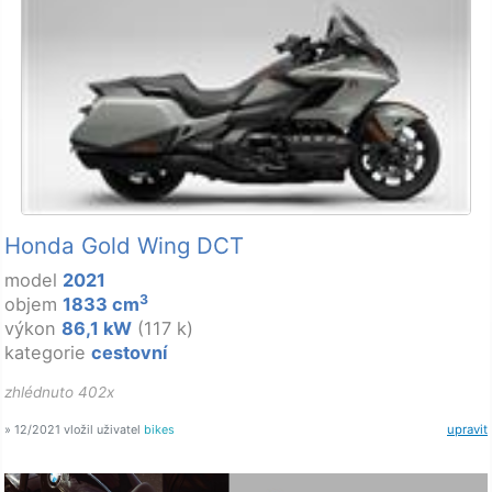
Honda Gold Wing DCT
model
2021
3
objem
1833 cm
výkon
86,1 kW
(117 k)
kategorie
cestovní
zhlédnuto 402x
» 12/2021 vložil uživatel
bikes
upravit