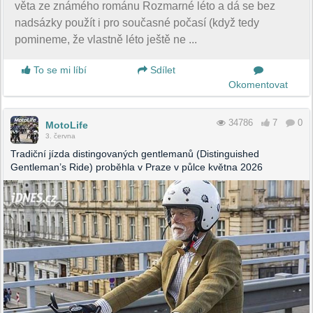
věta ze známého románu Rozmarné léto a dá se bez
nadsázky použít i pro současné počasí (když tedy
pomineme, že vlastně léto ještě ne ...
To se mi líbí
Sdílet
Okomentovat
34786
7
0
MotoLife
3. června
Tradiční jízda distingovaných gentlemanů (Distinguished
Gentleman’s Ride) proběhla v Praze v půlce května 2026