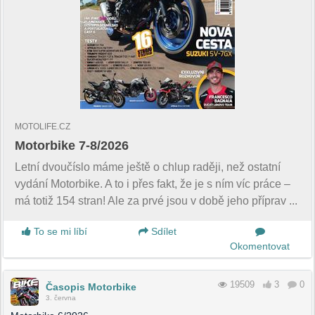
MOTOLIFE.CZ
Motorbike 7-8/2026
Letní dvoučíslo máme ještě o chlup raději, než ostatní
vydání Motorbike. A to i přes fakt, že je s ním víc práce –
má totiž 154 stran! Ale za prvé jsou v době jeho příprav ...
To se mi líbí
Sdílet
Okomentovat
19509
3
0
Časopis Motorbike
3. června