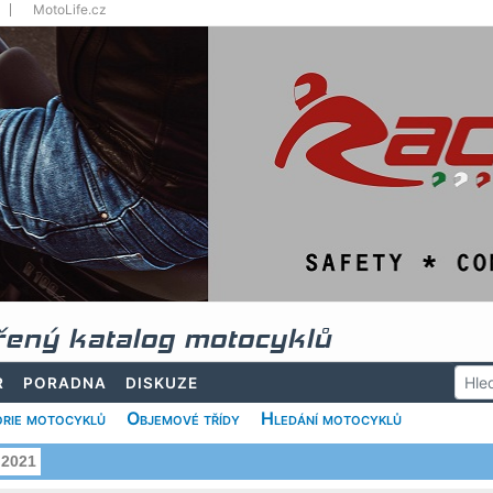
MotoLife.cz
řený katalog motocyklů
R
PORADNA
DISKUZE
rie motocyklů
Objemové třídy
Hledání motocyklů
2021