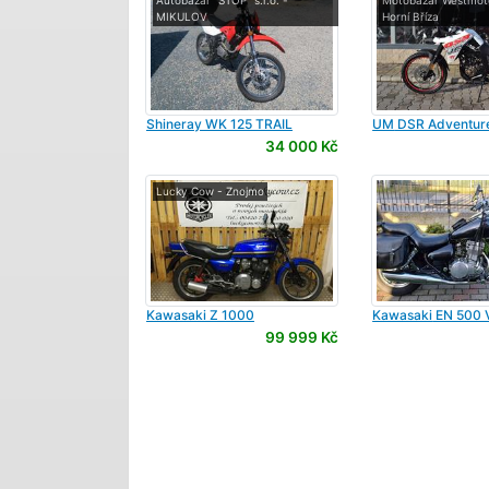
Autobazar "STOP" s.r.o. -
Motobazar Westmoto
MIKULOV
Horní Bříza
Shineray
WK 125 TRAIL
UM
DSR Adventure
34 000 Kč
Lucky Cow - Znojmo
Kawasaki
Z 1000
Kawasaki
EN 500 
99 999 Kč