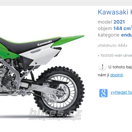
Kawasaki 
model
2021
objem
144 cm
kategorie
end
zhlédnuto 484x
» 10/2020 vložil uživa
U tohoto baj
nám ji
doplnit
.
vyhledat f