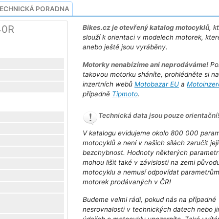
ECHNICKÁ PORADNA
40R
Bikes.cz je otevřený katalog motocyklů
, k
slouží k orientaci v modelech motorek, kter
anebo ještě jsou vyráběny.
Motorky nenabízíme ani neprodáváme!
Po
takovou motorku sháníte, prohlédněte si n
inzertních webů
Motobazar EU
a
Motoinzer
případně
Tipmoto
.
Technická data jsou pouze orientační
V katalogu evidujeme okolo 800 000 para
motocyklů a není v našich silách zaručit jej
bezchybnost. Hodnoty některých parametr
mohou lišit také v závislosti na zemi původ
motocyklu a nemusí odpovídat parametrů
motorek prodávaných v ČR!
Budeme velmi rádi, pokud nás na případné
nesrovnalosti v technických datech nebo j