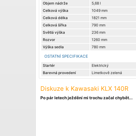
Objem nádrže
5,68 l
Celková výška
1049 mm
Celková délka
1821 mm
Celková šířka
790 mm
Světlá výška
236 mm
Rozvor
1260 mm
Výška sedla
780 mm
OSTATNÍ SPECIFIKACE
Startér
Elektrický
Barevná provedení
Limetkově zelená
Diskuze k Kawasaki KLX 140R
Po pár letech ježdění mi trochu začal chybět...