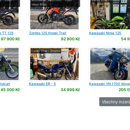
 - Plzeň -
Motobazar Westmoto - Plzeň -
Lucky Cow - Znojmo
Horní Bříza
 TT 125
Zontes
125 Hyper Trail
Kawasaki
Ninja 125
97 900 Kč
92 900 Kč
54 9
Lucky Cow - Znojmo
Vulcan
Kawasaki
ER - 5
Kawasaki
VN 1700 Voya
45 000 Kč
34 999 Kč
205 0
Všechny inzerá