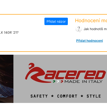
Hodnocení mo
Přidat názor
Jak hodnotíš m
LX 140R '21?
Přidat hodnocení