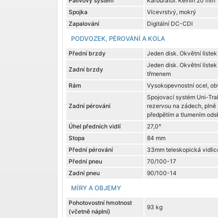
Palivový systém
Karburátor. Keihin 20 mm
Spojka
Vícevrstvý, mokrý
Zapalování
Digitální DC-CDI
PODVOZEK, PÉROVÁNÍ A KOLA
Přední brzdy
Jeden disk. Okvětní líste
Jeden disk. Okvětní líste
Zadní brzdy
třmenem
Rám
Vysokopevnostní ocel, ob
Spojovací systém Uni-Trak
Zadní pérování
rezervou na zádech, plně
předpětím a tlumením od
Úhel předních vidlí
27,0°
Stopa
84 mm
Přední pérování
33mm teleskopická vidlic
Přední pneu
70/100-17
Zadní pneu
90/100-14
MÍRY A OBJEMY
Pohotovostní hmotnost
93 kg
(včetně náplní)