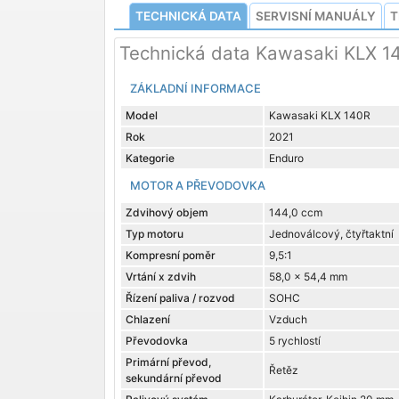
TECHNICKÁ DATA
SERVISNÍ MANUÁLY
T
Technická data Kawasaki KLX 1
ZÁKLADNÍ INFORMACE
Model
Kawasaki KLX 140R
Rok
2021
Kategorie
Enduro
MOTOR A PŘEVODOVKA
Zdvihový objem
144,0 ccm
Typ motoru
Jednoválcový, čtyřtaktní
Kompresní poměr
9,5:1
Vrtání x zdvih
58,0 x 54,4 mm
Řízení paliva / rozvod
SOHC
Chlazení
Vzduch
Převodovka
5 rychlostí
Primární převod,
Řetěz
sekundární převod