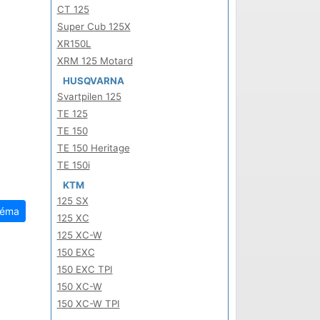
CT 125
Super Cub 125X
XR150L
XRM 125 Motard
HUSQVARNA
Svartpilen 125
TE 125
TE 150
TE 150 Heritage
TE 150i
KTM
125 SX
téma
125 XC
125 XC-W
150 EXC
150 EXC TPI
150 XC-W
150 XC-W TPI