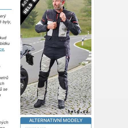
terý
é byly,
kud
abídku
ce
,
!
metrů
ich
ů se
u
m
ALTERNATIVNÍ MODELY
iných