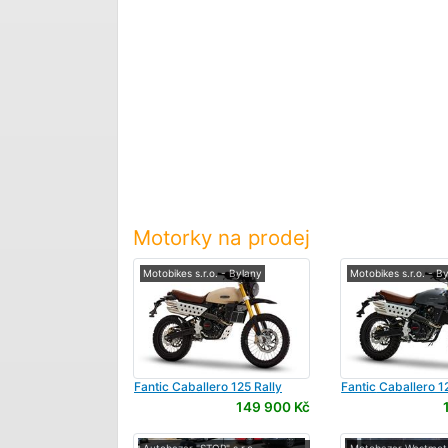
Motorky na prodej
Motobikes s.r.o. - Bylany
Motobikes s.r.o. - B
Fantic
Caballero 125 Rally
Fantic
Caballero 12
149 900 Kč