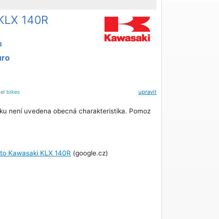
KLX 140R
3
uro
tel
bikes
upravit
ku není uvedena obecná charakteristika. Pomoz
oto Kawasaki KLX 140R
(google.cz)