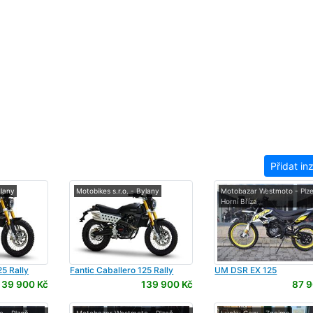
Přidat in
ylany
Motobikes s.r.o. - Bylany
Motobazar Westmoto - Plze
Horní Bříza
5 Rally
Fantic
Caballero 125 Rally
UM
DSR EX 125
139 900 Kč
139 900 Kč
87 9