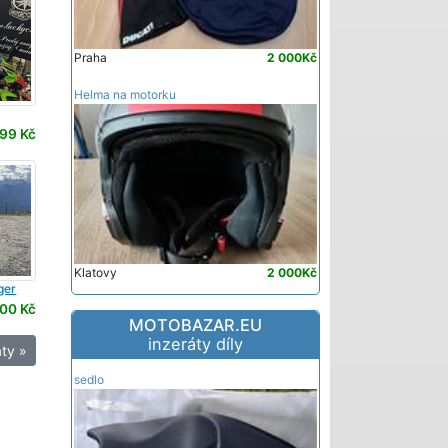
Praha
2 000Kč
Helma na motorku
99 Kč
Klatovy
2 000Kč
ger
00 Kč
MOTOBAZAR.EU
inzeráty díly
ty »
sedlo