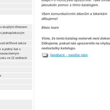
údajích o motocyklu upozorníte. Také uvít
jakoukoliv pomoc s tímto katalogem.
Všem komunikativním bikerům a bikerkám
děkujeme!
k s dvojitým třmenem
Bikes team
k s jednopístkovým
Víme, že tento katalog motorek není dokon
vod skříňové sekce
Děkujeme, pokud nás upozorníte na chyb
nedostatky katalogu.
 a jediný šok s
 nastavitelným
feedback - napište nám
skoku ve 22 směrech
e