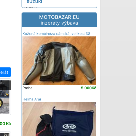
SUZUKI
DR150
DR-Z 125
MOTOBAZAR.EU
inzeráty výbava
DR-Z 125 L
YAMAHA
Kožená kombinéza dámská, velikost 38
AG125
TT-R 125
TT-R 125 LE
TT-R125 LW E
WR125R
zerát
WR155R
XTZ 125
ň -
Praha
5 000Kč
YZ125X
Helma Arai
00 Kč