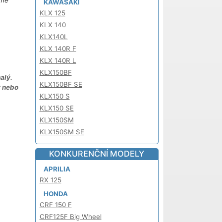
áme
KAWASAKI
KLX 125
KLX 140
KLX140L
KLX 140R F
KLX 140R L
KLX150BF
alý.
KLX150BF SE
y nebo
KLX150 S
KLX150 SE
KLX150SM
KLX150SM SE
KONKURENČNÍ MODELY
APRILIA
RX 125
HONDA
CRF 150 F
CRF125F Big Wheel