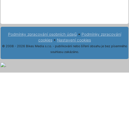
Podmínky zpracování osobních údajů
•
Podmínky zpracování
cookies
•
Nastavení cookies
© 2008 - 2026 Bikes Media s.r.o. - publikování nebo šíření obsahu je bez písemného
souhlasu zakázáno.