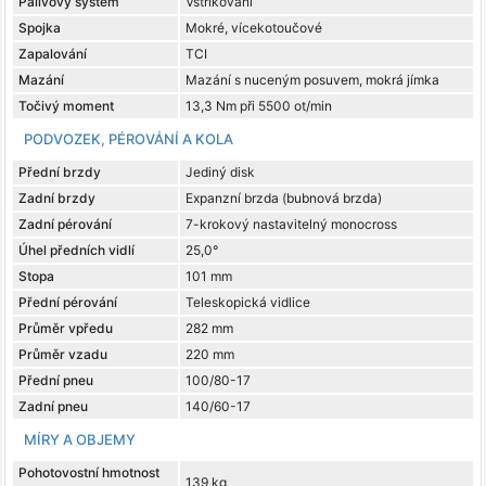
Palivový systém
Vstřikování
Spojka
Mokré, vícekotoučové
Zapalování
TCI
Mazání
Mazání s nuceným posuvem, mokrá jímka
Točivý moment
13,3 Nm při 5500 ot/min
PODVOZEK, PÉROVÁNÍ A KOLA
Přední brzdy
Jediný disk
Zadní brzdy
Expanzní brzda (bubnová brzda)
Zadní pérování
7-krokový nastavitelný monocross
Úhel předních vidlí
25,0°
Stopa
101 mm
Přední pérování
Teleskopická vidlice
Průměr vpředu
282 mm
Průměr vzadu
220 mm
Přední pneu
100/80-17
Zadní pneu
140/60-17
MÍRY A OBJEMY
Pohotovostní hmotnost
139 kg