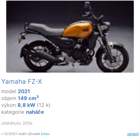
Yamaha FZ-X
model
2021
3
objem
149 cm
výkon
8,8 kW
(12 k)
kategorie
naháče
zhlédnuto 305x
» 12/2021 vložil uživatel
bikes
upravit