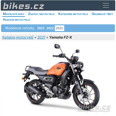
Modelové roky
Značky motocyklů
Kategorie motocyklů
Objemové třídy
Hledání motocyklů
Modelové ročníky
2023
2022
2021
Katalog motocyklů
»
2021
»
Yamaha FZ-X