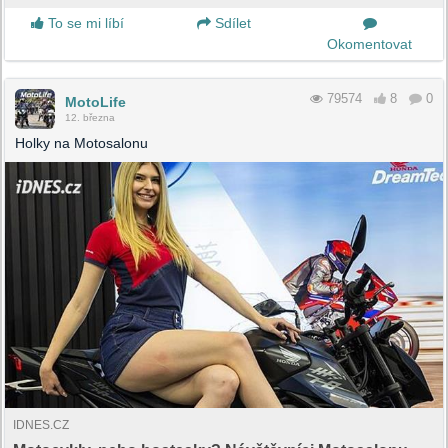
To se mi líbí
Sdílet
Okomentovat
79574
8
0
MotoLife
12. března
Holky na Motosalonu
IDNES.CZ