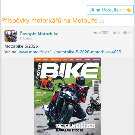
Jít na MotoLife
.cz
👈
Příspěvky motorkářů na MotoLife
.cz
52637
3
0
Časopis Motorbike
2. května
Motorbike 5/2026
Víc na
www.motolife.cz/.../motorbike-5-2026-motorbike-4625