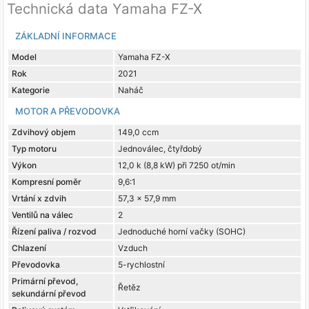
Technická data Yamaha FZ-X
ZÁKLADNÍ INFORMACE
Model
Yamaha FZ-X
Rok
2021
Kategorie
Naháč
MOTOR A PŘEVODOVKA
Zdvihový objem
149,0 ccm
Typ motoru
Jednoválec, čtyřdobý
Výkon
12,0 k (8,8 kW) při 7250 ot/min
Kompresní poměr
9,6:1
Vrtání x zdvih
57,3 x 57,9 mm
Ventilů na válec
2
Řízení paliva / rozvod
Jednoduché horní vačky (SOHC)
Chlazení
Vzduch
Převodovka
5-rychlostní
Primární převod,
Řetěz
sekundární převod