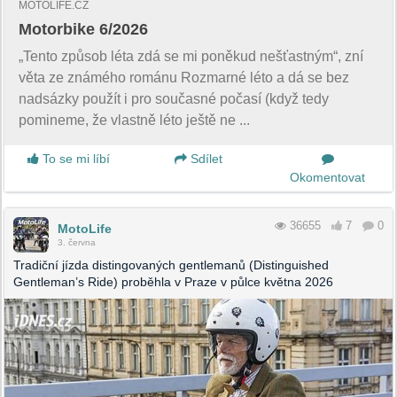
MOTOLIFE.CZ
Motorbike 6/2026
„Tento způsob léta zdá se mi poněkud nešťastným“, zní
věta ze známého románu Rozmarné léto a dá se bez
nadsázky použít i pro současné počasí (když tedy
pomineme, že vlastně léto ještě ne ...
To se mi líbí
Sdílet
Okomentovat
36655
7
0
MotoLife
3. června
Tradiční jízda distingovaných gentlemanů (Distinguished
Gentleman’s Ride) proběhla v Praze v půlce května 2026