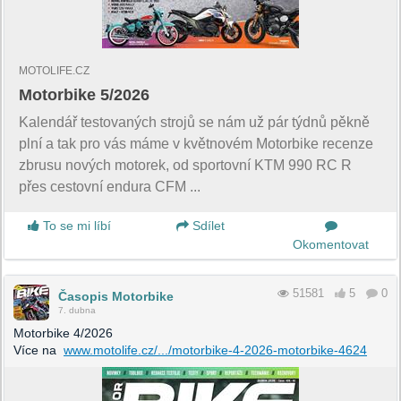
MOTOLIFE.CZ
Motorbike 5/2026
Kalendář testovaných strojů se nám už pár týdnů pěkně
plní a tak pro vás máme v květnovém Motorbike recenze
zbrusu nových motorek, od sportovní KTM 990 RC R
přes cestovní endura CFM ...
To se mi líbí
Sdílet
Okomentovat
51581
5
0
Časopis Motorbike
7. dubna
Motorbike 4/2026
Více na
www.motolife.cz/.../motorbike-4-2026-motorbike-4624