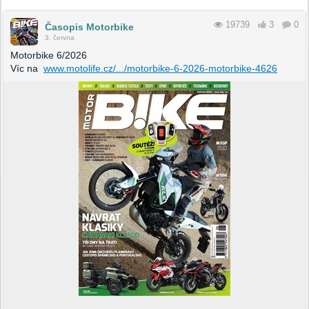
19739
3
0
Časopis Motorbike
3. června
Motorbike 6/2026
Víc na
www.motolife.cz/.../motorbike-6-2026-motorbike-4626