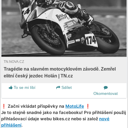
TN.NOVA.CZ
Tragédie na slavném motocyklovém závodě. Zemřel
elitní český jezdec Holán | TN.cz
To se mi líbí
Sdílet
Okomentovat
❗️ Začni vkládat příspěvky na
MotoLife
❗️
Je to stejně snadné jako na facebooku! Pro přihlášení použij
přihlašovací údaje webu bikes.cz nebo si založ
nové
přihlášení
.