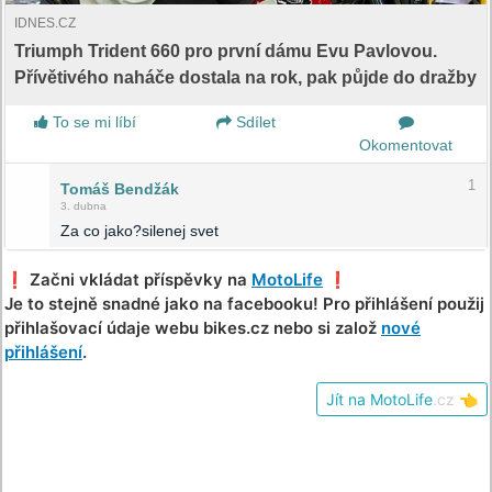
IDNES.CZ
Triumph Trident 660 pro první dámu Evu Pavlovou.
Přívětivého naháče dostala na rok, pak půjde do dražby
To se mi líbí
Sdílet
Okomentovat
1
Tomáš Bendžák
3. dubna
Za co jako?silenej svet
❗️ Začni vkládat příspěvky na
MotoLife
❗️
Je to stejně snadné jako na facebooku! Pro přihlášení použij
přihlašovací údaje webu bikes.cz nebo si založ
nové
přihlášení
.
Jít na MotoLife
.cz
👈