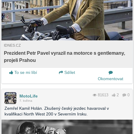
IDNES.CZ
Prezident Petr Pavel vyrazil na motorce s gentlemany,
projeli Prahou
To se mi líbí
Sdílet
Okomentovat
81613
2
0
MotoLife
7. května
Zemřel Kamil Holán. Zkušený český jezdec havaroval v
kvalifikaci North West 200 v Severním Irsku.