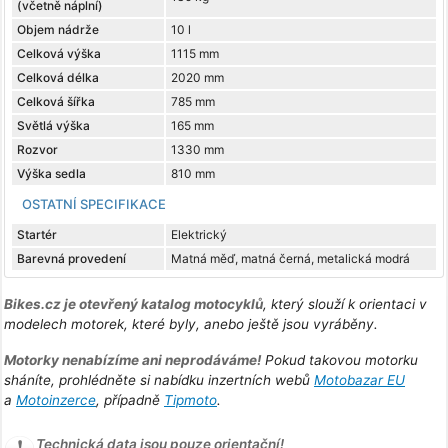
(včetně náplní)
Objem nádrže
10 l
Celková výška
1115 mm
Celková délka
2020 mm
Celková šířka
785 mm
Světlá výška
165 mm
Rozvor
1330 mm
Výška sedla
810 mm
OSTATNÍ SPECIFIKACE
Startér
Elektrický
Barevná provedení
Matná měď, matná černá, metalická modrá
Bikes.cz je otevřený katalog motocyklů
, který slouží k orientaci v
modelech motorek, které byly, anebo ještě jsou vyráběny.
Motorky nenabízíme ani neprodáváme!
Pokud takovou motorku
sháníte, prohlédněte si nabídku inzertních webů
Motobazar EU
a
Motoinzerce
, případně
Tipmoto
.
Technická data jsou pouze orientační!