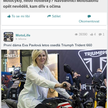
Motocykly, nebo hostesky? Návštěvníci Motosalonu
opět nevěděli, kam dřív s očima
To se mi líbí
Sdílet
Okomentovat
39390
4
1
MotoLife
9. března
První dáma Eva Pavlová letos osedlá Triumph Trident 660