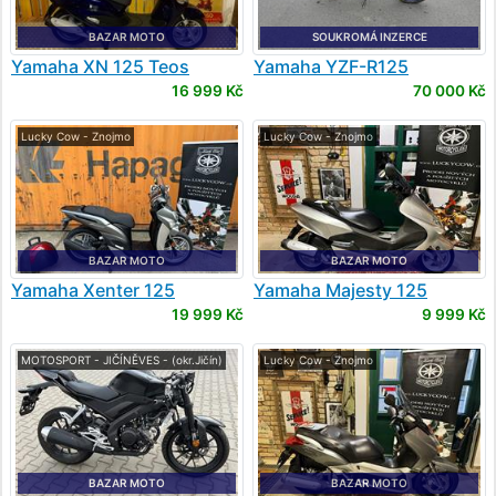
BAZAR MOTO
SOUKROMÁ INZERCE
Yamaha
XN 125 Teos
Yamaha
YZF-R125
16 999 Kč
70 000 Kč
Lucky Cow - Znojmo
Lucky Cow - Znojmo
BAZAR MOTO
BAZAR MOTO
Yamaha
Xenter 125
Yamaha
Majesty 125
19 999 Kč
9 999 Kč
MOTOSPORT - JIČÍNĚVES - (okr.Jičín)
Lucky Cow - Znojmo
BAZAR MOTO
BAZAR MOTO