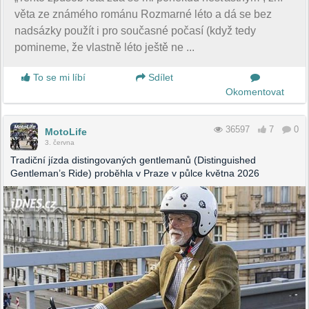
věta ze známého románu Rozmarné léto a dá se bez
nadsázky použít i pro současné počasí (když tedy
pomineme, že vlastně léto ještě ne ...
To se mi líbí
Sdílet
Okomentovat
36597
7
0
MotoLife
3. června
Tradiční jízda distingovaných gentlemanů (Distinguished
Gentleman’s Ride) proběhla v Praze v půlce května 2026