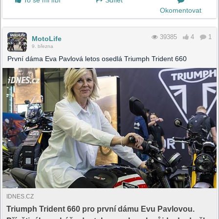
To se mi líbí
Sdílet
Okomentovat
39385
4
1
MotoLife
9. března
První dáma Eva Pavlová letos osedlá Triumph Trident 660
IDNES.CZ
Triumph Trident 660 pro první dámu Evu Pavlovou.