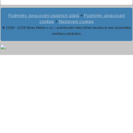
Podmínky zpracování osobních údajů
•
Podmínky zpracování
cookies
•
Nastavení cookies
© 2008 - 2026 Bikes Media s.r.o. - publikování nebo šíření obsahu je bez písemného
souhlasu zakázáno.