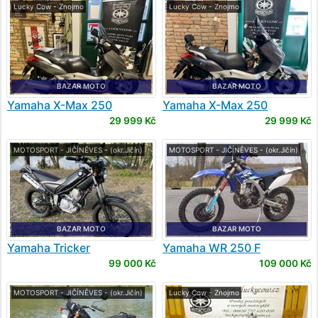
Lucky Cow - Znojmo
Lucky Cow - Znojmo
BAZAR MOTO
BAZAR MOTO
Yamaha
X-Max 250
Yamaha
X-Max 250
29 999 Kč
29 999 Kč
MOTOSPORT - JIČÍNĚVES - (okr.Jičín)
MOTOSPORT - JIČÍNĚVES - (okr.Jičín)
BAZAR MOTO
BAZAR MOTO
Yamaha
Tricker
Yamaha
WR 250 F
99 000 Kč
109 000 Kč
MOTOSPORT - JIČÍNĚVES - (okr.Jičín)
Lucky Cow - Znojmo