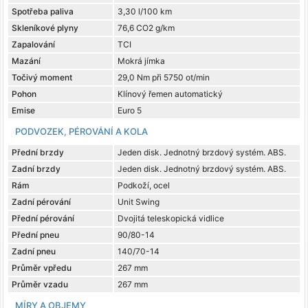
Spotřeba paliva
3,30 l/100 km
Skleníkové plyny
76,6 CO2 g/km
Zapalování
TCI
Mazání
Mokrá jímka
Točivý moment
29,0 Nm při 5750 ot/min
Pohon
Klínový řemen automatický
Emise
Euro 5
PODVOZEK, PÉROVÁNÍ A KOLA
Přední brzdy
Jeden disk. Jednotný brzdový systém. ABS.
Zadní brzdy
Jeden disk. Jednotný brzdový systém. ABS.
Rám
Podkoží, ocel
Zadní pérování
Unit Swing
Přední pérování
Dvojitá teleskopická vidlice
Přední pneu
90/80-14
Zadní pneu
140/70-14
Průměr vpředu
267 mm
Průměr vzadu
267 mm
MÍRY A OBJEMY