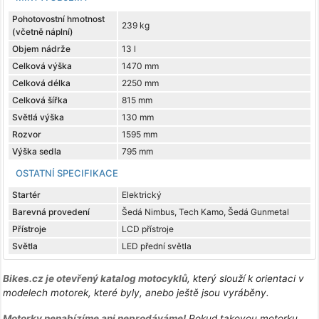
Pohotovostní hmotnost
239 kg
(včetně náplní)
Objem nádrže
13 l
Celková výška
1470 mm
Celková délka
2250 mm
Celková šířka
815 mm
Světlá výška
130 mm
Rozvor
1595 mm
Výška sedla
795 mm
OSTATNÍ SPECIFIKACE
Startér
Elektrický
Barevná provedení
Šedá Nimbus, Tech Kamo, Šedá Gunmetal
Přístroje
LCD přístroje
Světla
LED přední světla
Bikes.cz je otevřený katalog motocyklů
, který slouží k orientaci v
modelech motorek, které byly, anebo ještě jsou vyráběny.
Motorky nenabízíme ani neprodáváme!
Pokud takovou motorku