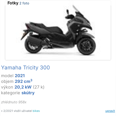
Fotky
2 foto
Yamaha Tricity 300
model
2021
3
objem
292 cm
výkon
20,2 kW
(27 k)
kategorie
skútry
zhlédnuto 958x
» 2/2021 vložil uživatel
bikes
upravit