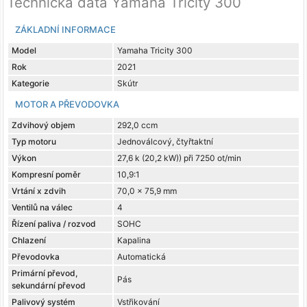
Technická data Yamaha Tricity 300
ZÁKLADNÍ INFORMACE
Model
Yamaha Tricity 300
Rok
2021
Kategorie
Skútr
MOTOR A PŘEVODOVKA
Zdvihový objem
292,0 ccm
Typ motoru
Jednoválcový, čtyřtaktní
Výkon
27,6 k (20,2 kW)) při 7250 ot/min
Kompresní poměr
10,9:1
Vrtání x zdvih
70,0 x 75,9 mm
Ventilů na válec
4
Řízení paliva / rozvod
SOHC
Chlazení
Kapalina
Převodovka
Automatická
Primární převod,
Pás
sekundární převod
Palivový systém
Vstřikování