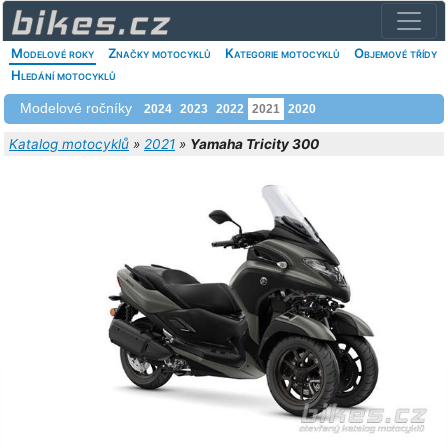
Modelové roky
Značky motocyklů
Kategorie motocyklů
Objemové třídy
Hledání motocyklů
Modelové ročníky
2024
2023
2022
2021
2020
Katalog motocyklů
»
2021
»
Yamaha Tricity 300