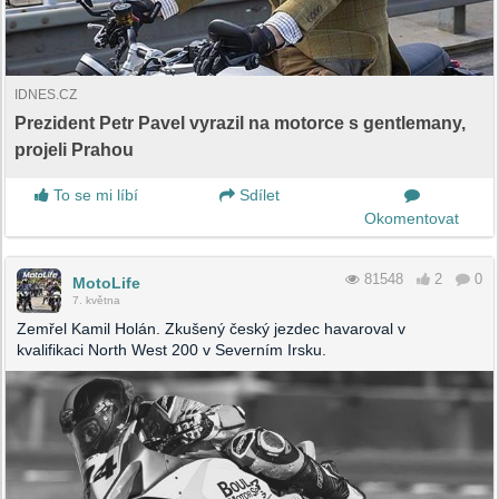
IDNES.CZ
Prezident Petr Pavel vyrazil na motorce s gentlemany,
projeli Prahou
To se mi líbí
Sdílet
Okomentovat
81548
2
0
MotoLife
7. května
Zemřel Kamil Holán. Zkušený český jezdec havaroval v
kvalifikaci North West 200 v Severním Irsku.