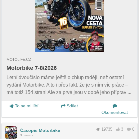
MOTOLIFE.CZ
Motorbike 7-8/2026
Letní dvoučíslo máme ještě o chlup raději, než ostatní
vydání Motorbike. A to i přes fakt, že je s ním víc práce –
má totiž 154 stran! Ale za prvé jsou v době jeho příprav ...
To se mi líbí
Sdílet
Okomentovat
19735
3
0
Časopis Motorbike
3. června