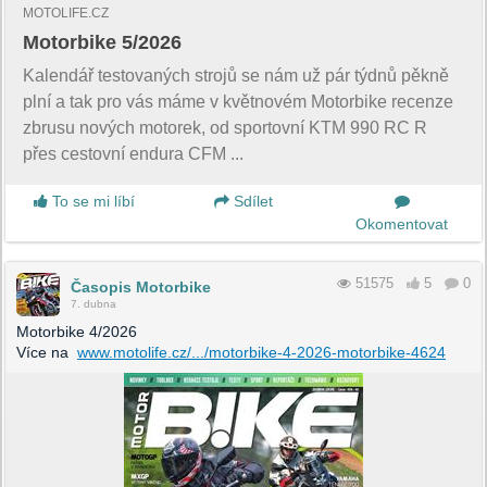
MOTOLIFE.CZ
Motorbike 5/2026
Kalendář testovaných strojů se nám už pár týdnů pěkně
plní a tak pro vás máme v květnovém Motorbike recenze
zbrusu nových motorek, od sportovní KTM 990 RC R
přes cestovní endura CFM ...
To se mi líbí
Sdílet
Okomentovat
51575
5
0
Časopis Motorbike
7. dubna
Motorbike 4/2026
Více na
www.motolife.cz/.../motorbike-4-2026-motorbike-4624