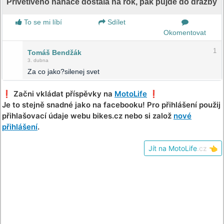
Přívětivého naháče dostala na rok, pak půjde do dražby
To se mi líbí
Sdílet
Okomentovat
1
Tomáš Bendžák
3. dubna
Za co jako?silenej svet
❗️ Začni vkládat příspěvky na
MotoLife
❗️
Je to stejně snadné jako na facebooku! Pro přihlášení použij
přihlašovací údaje webu bikes.cz nebo si založ
nové
přihlášení
.
Jít na MotoLife
.cz
👈