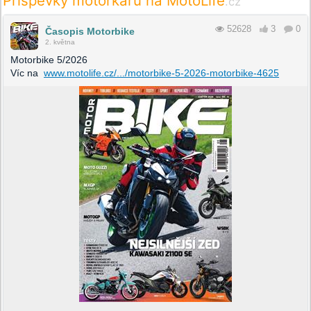
Příspěvky motorkářů na MotoLife
.cz
52628
3
0
Časopis Motorbike
2. května
Motorbike 5/2026
Víc na
www.motolife.cz/.../motorbike-5-2026-motorbike-4625