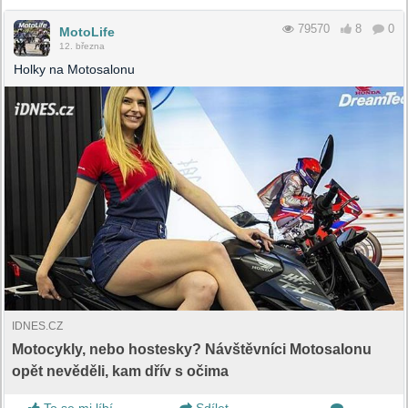
79570
8
0
MotoLife
12. března
Holky na Motosalonu
IDNES.CZ
Motocykly, nebo hostesky? Návštěvníci Motosalonu
opět nevěděli, kam dřív s očima