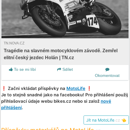
TN.NOVA.CZ
Tragédie na slavném motocyklovém závodě. Zemřel
elitní český jezdec Holán | TN.cz
To se mi líbí
Sdílet
Okomentovat
❗️ Začni vkládat příspěvky na
MotoLife
❗️
Je to stejně snadné jako na facebooku! Pro přihlášení použij
přihlašovací údaje webu bikes.cz nebo si založ
nové
přihlášení
.
Jít na MotoLife
.cz
👈