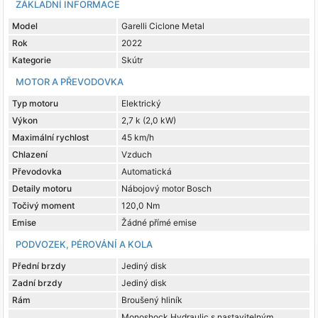
ZÁKLADNÍ INFORMACE
Model
Garelli Ciclone Metal
Rok
2022
Kategorie
Skútr
MOTOR A PŘEVODOVKA
Typ motoru
Elektrický
Výkon
2,7 k (2,0 kW)
Maximální rychlost
45 km/h
Chlazení
Vzduch
Převodovka
Automatická
Detaily motoru
Nábojový motor Bosch
Točivý moment
120,0 Nm
Emise
Žádné přímé emise
PODVOZEK, PÉROVÁNÍ A KOLA
Přední brzdy
Jediný disk
Zadní brzdy
Jediný disk
Rám
Broušený hliník
Monoshock Hydraulic s nastavitelným