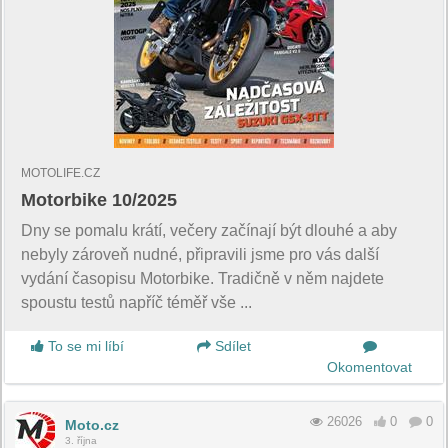
MOTOLIFE.CZ
Motorbike 10/2025
Dny se pomalu krátí, večery začínají být dlouhé a aby
nebyly zároveň nudné, připravili jsme pro vás další
vydání časopisu Motorbike. Tradičně v něm najdete
spoustu testů napříč téměř vše ...
To se mi líbí
Sdílet
Okomentovat
26026
0
0
Moto.cz
3. října