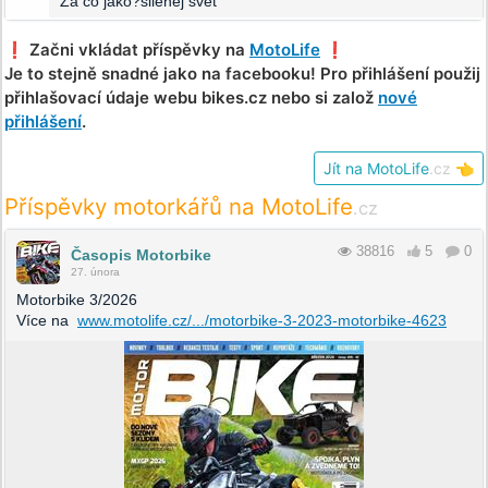
Za co jako?silenej svet
❗️ Začni vkládat příspěvky na
MotoLife
❗️
Je to stejně snadné jako na facebooku! Pro přihlášení použij
přihlašovací údaje webu bikes.cz nebo si založ
nové
přihlášení
.
Jít na MotoLife
.cz
👈
Příspěvky motorkářů na MotoLife
.cz
38816
5
0
Časopis Motorbike
27. února
Motorbike 3/2026
Více na
www.motolife.cz/.../motorbike-3-2023-motorbike-4623