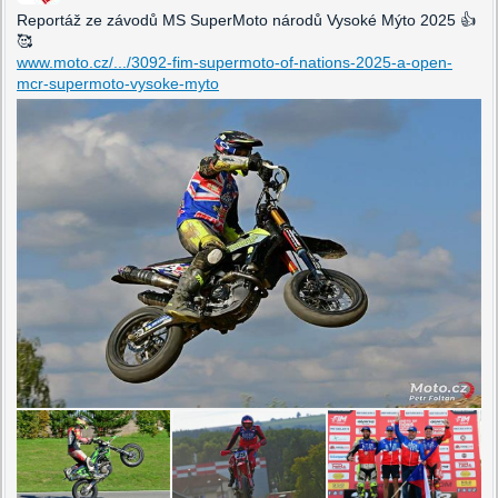
Reportáž ze závodů MS SuperMoto národů Vysoké Mýto 2025 👍
🥰
www.moto.cz/.../3092-fim-supermoto-of-nations-2025-a-open-
mcr-supermoto-vysoke-myto