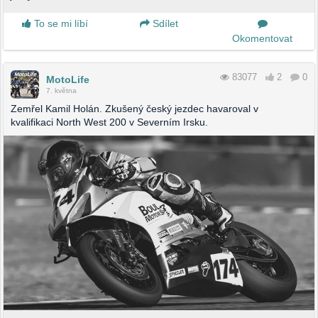
To se mi líbí
Sdílet
Okomentovat
83077
2
0
MotoLife
7. května
Zemřel Kamil Holán. Zkušený český jezdec havaroval v
kvalifikaci North West 200 v Severním Irsku.