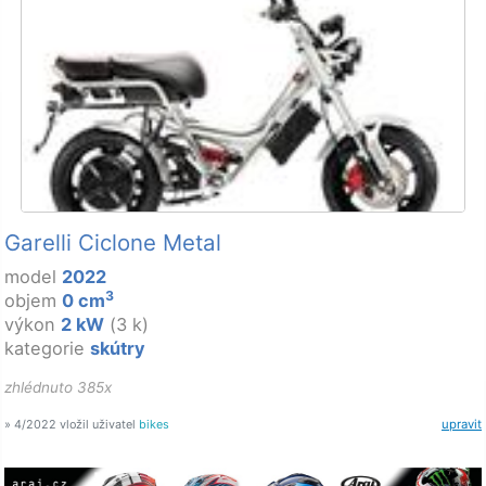
Garelli Ciclone Metal
model
2022
3
objem
0 cm
výkon
2 kW
(3 k)
kategorie
skútry
zhlédnuto 385x
» 4/2022 vložil uživatel
bikes
upravit