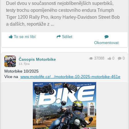
Duel dvou v současnosti nejoblíbenějších superbiků,
testy trochu opomíjeného cestovního endura Triumph
Tiger 1200 Rally Pro, ikony Harley-Davidson Street Bob
a dalších, reportáže z ...
To se mi líbí
Sdílet
Okomentovat
37088
0
0
Časopis Motorbike
13. října
Motorbike 10/2025
Více na
www.motolife.cz/.../motorbike-10-2025-motorbike-461e