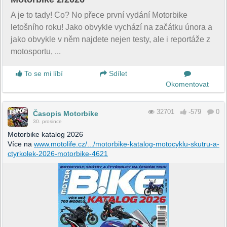
A je to tady! Co? No přece první vydání Motorbike
letošního roku! Jako obvykle vychází na začátku února a
jako obvykle v něm najdete nejen testy, ale i reportáže z
motosportu, ...
To se mi líbí
Sdílet
Okomentovat
32701
-579
0
Časopis Motorbike
30. prosince
Motorbike katalog 2026
Více na
www.motolife.cz/.../motorbike-katalog-motocyklu-skutru-a-
ctyrkolek-2026-motorbike-4621