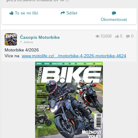
To se mi líbí
Sdílet
Okomentovat
51658
5
0
Časopis Motorbike
7. dubna
Motorbike 4/2026
Více na
www.motolife.cz/.../motorbike-4-2026-motorbike-4624