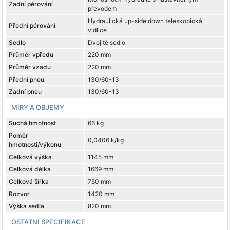
Zadní pérování
převodem
Hydraulická up-side down teleskopická
Přední pérování
vidlice
Sedlo
Dvojité sedlo
Průměr vpředu
220 mm
Průměr vzadu
220 mm
Přední pneu
130/60-13
Zadní pneu
130/60-13
MÍRY A OBJEMY
Suchá hmotnost
66 kg
Poměr
0,0406 k/kg
hmotnosti/výkonu
Celková výška
1145 mm
Celková délka
1669 mm
Celková šířka
750 mm
Rozvor
1420 mm
Výška sedla
820 mm
OSTATNÍ SPECIFIKACE