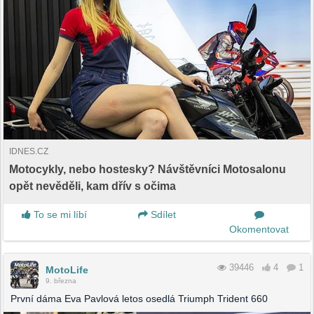
IDNES.CZ
Motocykly, nebo hostesky? Návštěvníci Motosalonu
opět nevěděli, kam dřív s očima
To se mi líbí
Sdílet
Okomentovat
39446
4
1
MotoLife
9. března
První dáma Eva Pavlová letos osedlá Triumph Trident 660