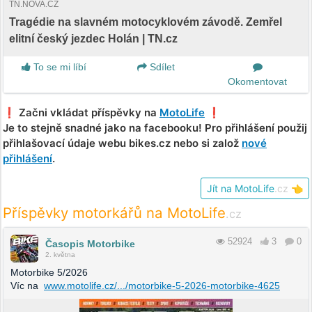
TN.NOVA.CZ
Tragédie na slavném motocyklovém závodě. Zemřel
elitní český jezdec Holán | TN.cz
To se mi líbí
Sdílet
Okomentovat
❗️ Začni vkládat příspěvky na
MotoLife
❗️
Je to stejně snadné jako na facebooku! Pro přihlášení použij
přihlašovací údaje webu bikes.cz nebo si založ
nové
přihlášení
.
Jít na MotoLife
.cz
👈
Příspěvky motorkářů na MotoLife
.cz
52924
3
0
Časopis Motorbike
2. května
Motorbike 5/2026
Víc na
www.motolife.cz/.../motorbike-5-2026-motorbike-4625