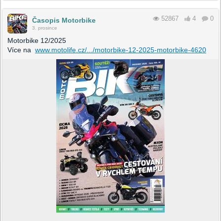
52867
4
0
Časopis Motorbike
3. prosince
Motorbike 12/2025
Více na
www.motolife.cz/.../motorbike-12-2025-motorbike-4620