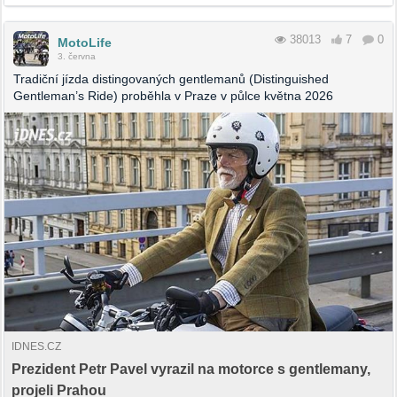
38013
7
0
MotoLife
3. června
Tradiční jízda distingovaných gentlemanů (Distinguished
Gentleman’s Ride) proběhla v Praze v půlce května 2026
IDNES.CZ
Prezident Petr Pavel vyrazil na motorce s gentlemany,
projeli Prahou