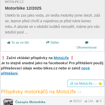
MOTOLIFE.CZ
Motorbike 12/2025
Uteklo to zas jako voda, ze sedla motorky jsme slezli, zdá
se, teprve před chvílí a najednou je před námi konec
roku. A abyste se v období svátků nenudili, máme pro vás
letošní posl ...
To se mi líbí
Sdílet
Okomentovat
❗️ Začni vkládat příspěvky na
MotoLife
❗️
Je to stejně snadné jako na facebooku! Pro přihlášení použij
přihlašovací údaje webu bikes.cz nebo si založ
nové
přihlášení
.
Jít na MotoLife
.cz
👈
Příspěvky motorkářů na MotoLife
.cz
80313
144
0
Časopis Motorbike