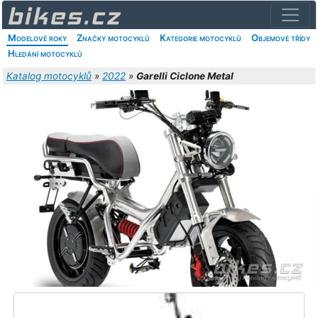
Modelové roky
Značky motocyklů
Kategorie motocyklů
Objemové třídy
Hledání motocyklů
Katalog motocyklů
»
2022
»
Garelli Ciclone Metal