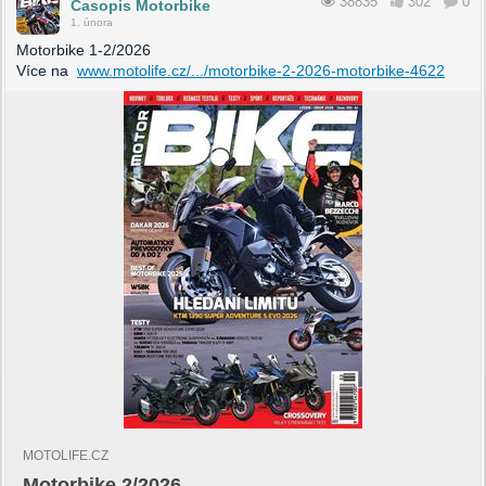
38835
302
0
Časopis Motorbike
1. února
Motorbike 1-2/2026
Více na
www.motolife.cz/.../motorbike-2-2026-motorbike-4622
MOTOLIFE.CZ
Motorbike 2/2026