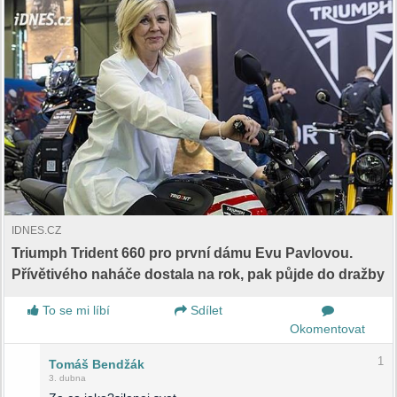
IDNES.CZ
Triumph Trident 660 pro první dámu Evu Pavlovou.
Přívětivého naháče dostala na rok, pak půjde do dražby
To se mi líbí
Sdílet
Okomentovat
1
Tomáš Bendžák
3. dubna