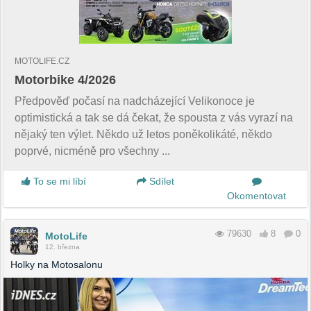
MOTOLIFE.CZ
Motorbike 4/2026
Předpověď počasí na nadcházející Velikonoce je
optimistická a tak se dá čekat, že spousta z vás vyrazí na
nějaký ten výlet. Někdo už letos poněkolikáté, někdo
poprvé, nicméně pro všechny ...
To se mi líbí
Sdílet
Okomentovat
79630
8
0
MotoLife
12. března
Holky na Motosalonu