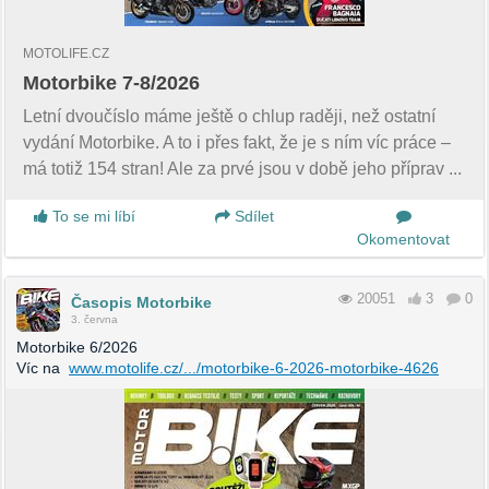
MOTOLIFE.CZ
Motorbike 7-8/2026
Letní dvoučíslo máme ještě o chlup raději, než ostatní
vydání Motorbike. A to i přes fakt, že je s ním víc práce –
má totiž 154 stran! Ale za prvé jsou v době jeho příprav ...
To se mi líbí
Sdílet
Okomentovat
20051
3
0
Časopis Motorbike
3. června
Motorbike 6/2026
Víc na
www.motolife.cz/.../motorbike-6-2026-motorbike-4626