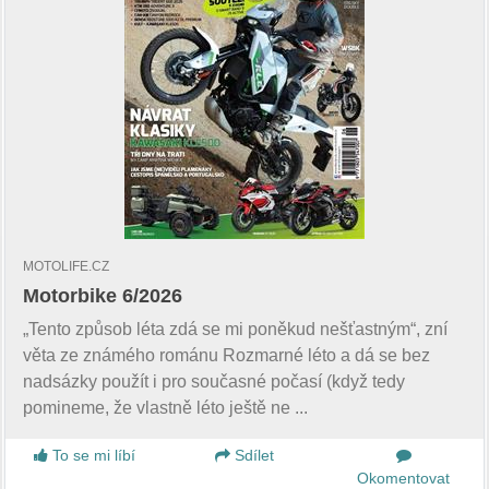
MOTOLIFE.CZ
Motorbike 6/2026
„Tento způsob léta zdá se mi poněkud nešťastným“, zní
věta ze známého románu Rozmarné léto a dá se bez
nadsázky použít i pro současné počasí (když tedy
pomineme, že vlastně léto ještě ne ...
To se mi líbí
Sdílet
Okomentovat