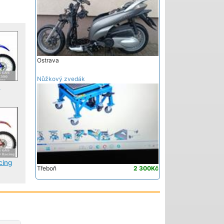
Ostrava
Nůžkový zvedák
0
cing
Třeboň
2 300Kč