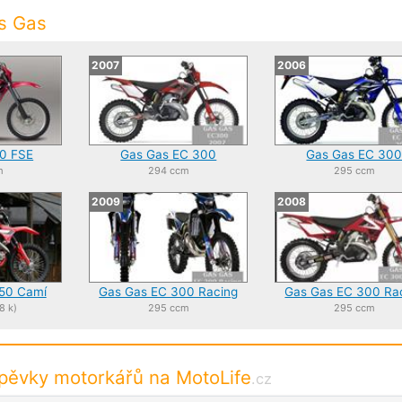
as Gas
2007
2006
0 FSE
Gas Gas EC 300
Gas Gas EC 30
m
294 ccm
295 ccm
2009
2008
50 Camí
Gas Gas EC 300 Racing
Gas Gas EC 300 Ra
8 k)
295 ccm
295 ccm
spěvky motorkářů na MotoLife
.cz