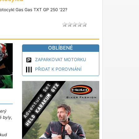
otocykl Gas Gas TXT GP 250 '22?
OBLÍBENÉ
ZAPARKOVAT MOTORKU
PŘIDAT K POROVNÁNÍ
terý
é byly,
kud