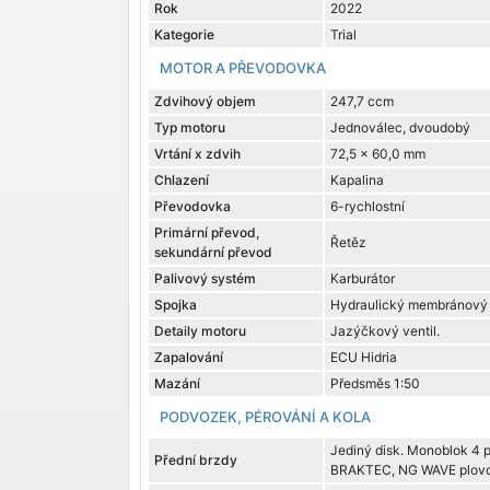
Rok
2022
Kategorie
Trial
MOTOR A PŘEVODOVKA
Zdvihový objem
247,7 ccm
Typ motoru
Jednoválec, dvoudobý
Vrtání x zdvih
72,5 x 60,0 mm
Chlazení
Kapalina
Převodovka
6-rychlostní
Primární převod,
Řetěz
sekundární převod
Palivový systém
Karburátor
Spojka
Hydraulický membránový
Detaily motoru
Jazýčkový ventil.
Zapalování
ECU Hidria
Mazání
Předsměs 1:50
PODVOZEK, PÉROVÁNÍ A KOLA
Jediný disk. Monoblok 4 
Přední brzdy
BRAKTEC, NG WAVE plov