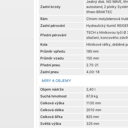
Jediný disk. NG WAVE, t
Zadní brzdy
autostand, 2 pístky Systé
třmen BRAKTEC
Rám
Chrom-molybdenová trub
Zadní pérování
Hydraulický tlumič REIGE
TECH s hliníkovou tyčí Ø
Přední pérování
stlačení, koncového zdvih
Kola
Hliníkové ráfky, drátěné p
Průměr vpředu
185 mm
Průměr vzadu
150 mm
Přední pneu
2.75-21
Zadní pneu
4.00-18
MÍRY A OBJEMY
Objem nádrže
2,40 l
Suchá hmotnost
67,9 kg
Celková výška
1130 mm
Celková délka
2010 mm
Celková šířka
825 mm
Světlá výška
325 mm