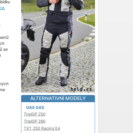
abídku
ce
,
!
metrů
ich
ů se
u
m
iných
áme
ALTERNATIVNÍ MODELY
GAS GAS
TrialGP 250
TrialGP 280
TXT 250 Racing E4