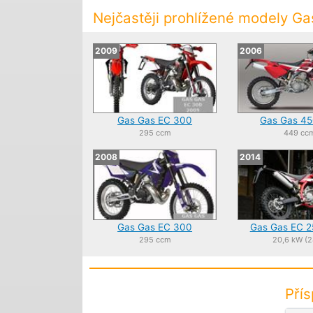
Nejčastěji prohlížené modely G
2009
2006
Gas Gas EC 300
Gas Gas 45
295 ccm
449 cc
2008
2014
Gas Gas EC 300
Gas Gas EC 2
295 ccm
20,6 kW (2
Pří