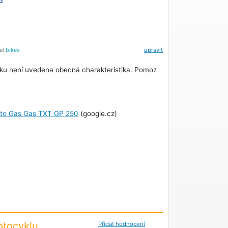
3
tel
bikes
upravit
ku není uvedena obecná charakteristika. Pomoz
oto Gas Gas TXT GP 250
(google.cz)
tocyklu
Přidat hodnocení