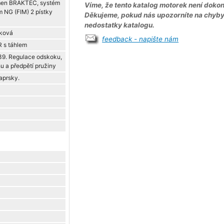
řmen BRAKTEC, systém
Víme, že tento katalog motorek není dokon
m NG (FIM) 2 pístky
Děkujeme, pokud nás upozorníte na chyb
nedostatky katalogu.
ková
feedback - napište nám
R s táhlem
 39. Regulace odskoku,
u a předpětí pružiny
aprsky.