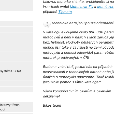
takovou motorku sháníte, prohlédněte si n
inzertních webů
Motobazar EU
a
Motoinzer
případně
Tipmoto
.
Technická data jsou pouze orientační
V katalogu evidujeme okolo 800 000 para
motocyklů a není v našich silách zaručit jej
bezchybnost. Hodnoty některých parametr
mohou lišit také v závislosti na zemi původ
motocyklu a nemusí odpovídat parametrů
motorek prodávaných v ČR!
Budeme velmi rádi, pokud nás na případné
 systém GG 1/3
nesrovnalosti v technických datech nebo j
údajích o motocyklu upozorníte. Také uvít
jakoukoliv pomoc s tímto katalogem.
Všem komunikativním bikerům a bikerkám
děkujeme!
pístkový třmen
Bikes team
oucí