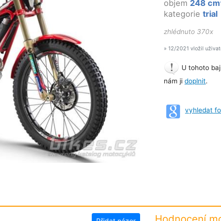
objem
248 cm
kategorie
trial
zhlédnuto 370x
» 12/2021 vložil uživa
U tohoto baj
nám ji
doplnit
.
vyhledat f
Hodnocení mo
Přidat názor