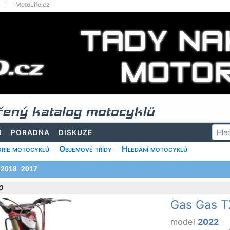
MotoLife.cz
řený katalog motocyklů
R
PORADNA
DISKUZE
rie motocyklů
Objemové třídy
Hledání motocyklů
2018
2017
0
Gas Gas T
model
2022