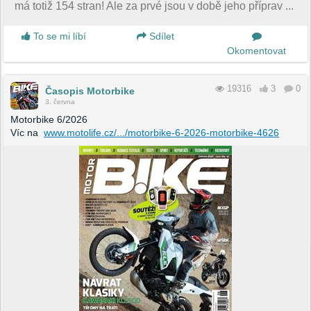
má totiž 154 stran! Ale za prvé jsou v době jeho příprav ...
To se mi líbí
Sdílet
Okomentovat
19316
3
0
Časopis Motorbike
3. června
Motorbike 6/2026
Víc na
www.motolife.cz/.../motorbike-6-2026-motorbike-4626