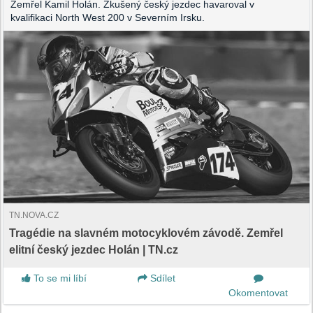
Zemřel Kamil Holán. Zkušený český jezdec havaroval v
kvalifikaci North West 200 v Severním Irsku.
TN.NOVA.CZ
Tragédie na slavném motocyklovém závodě. Zemřel
elitní český jezdec Holán | TN.cz
To se mi líbí
Sdílet
Okomentovat