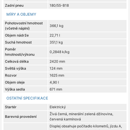
Zadní pneu
180/55-B18
MÍRY A OBJEMY
Pohotovostní hmotnost
366,1 kg
(včetně náplní)
Objem nádrže
22,71 l
Suchá hmotnost
351,1 kg
Poměr
0,2848 k/kg
hmotnosti/výkonu
Celková délka
2420 mm
Světlá výška
124 mm
Rozvor
1625 mm
Objem oleje
4,90 l
Výška sedla
671 mm
OSTATNÍ SPECIFIKACE
Startér
Elektrický
Živá černá, minerální zelená džínovina,
Barevná provedení
červená karmínová
Displej obsahuje počítadlo kilometrů, jízdu A,