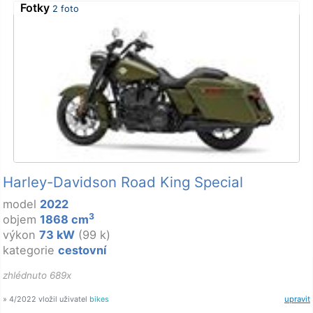
Fotky
2 foto
Harley-Davidson Road King Special
model
2022
3
objem
1868 cm
výkon
73 kW
(99 k)
kategorie
cestovní
zhlédnuto 689x
» 4/2022 vložil uživatel
bikes
upravit