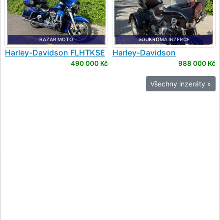
BAZAR MOTO
SOUKROMÁ INZERCE
Harley-Davidson
FLHTKSE
Harley-Davidson
ULTRA LIMITED CVO
FLHTCUTG Tri Glide Ultra
490 000 Kč
988 000 Kč
Classic
Všechny inzeráty »