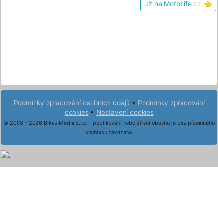
Jít na MotoLife
.cz
👈
Podmínky zpracování osobních údajů
•
Podmínky zpracování
cookies
•
Nastavení cookies
© 2008 - 2026 Bikes Media s.r.o. - publikování nebo šíření obsahu je bez písemného
souhlasu zakázáno.