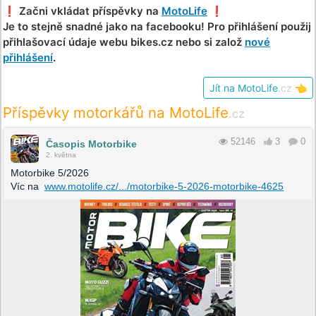
❗️ Začni vkládat příspěvky na
MotoLife
❗️
Je to stejně snadné jako na facebooku! Pro přihlášení použij
přihlašovací údaje webu bikes.cz nebo si založ
nové
přihlášení
.
Jít na MotoLife
.cz
👈
Příspěvky motorkářů na MotoLife
.cz
52146
3
0
Časopis Motorbike
2. května
Motorbike 5/2026
Víc na
www.motolife.cz/.../motorbike-5-2026-motorbike-4625