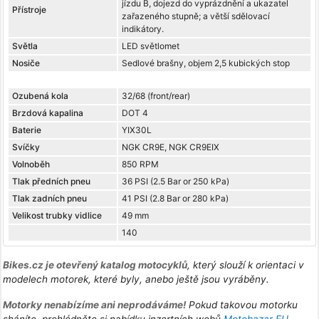
jízdu B, dojezd do vyprázdnění a ukazatel
Přístroje
zařazeného stupně; a větší sdělovací
indikátory.
Světla
LED světlomet
Nosiče
Sedlové brašny, objem 2,5 kubických stop
Ozubená kola
32/68 (front/rear)
Brzdová kapalina
DOT 4
Baterie
YIX30L
Svíčky
NGK CR9E, NGK CR9EIX
Volnoběh
850 RPM
Tlak předních pneu
36 PSI (2.5 Bar or 250 kPa)
Tlak zadních pneu
41 PSI (2.8 Bar or 280 kPa)
Velikost trubky vidlice
49 mm
140
Bikes.cz je otevřený katalog motocyklů
, který slouží k orientaci v
modelech motorek, které byly, anebo ještě jsou vyráběny.
Motorky nenabízíme ani neprodáváme!
Pokud takovou motorku
sháníte, prohlédněte si nabídku inzertních webů
Motobazar EU