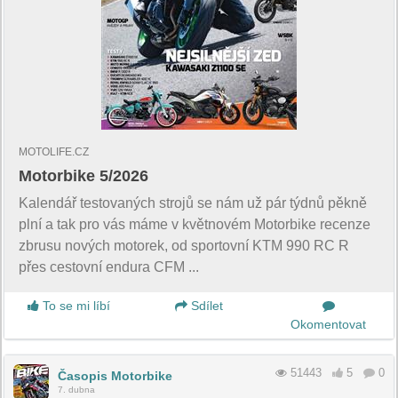
MOTOLIFE.CZ
Motorbike 5/2026
Kalendář testovaných strojů se nám už pár týdnů pěkně
plní a tak pro vás máme v květnovém Motorbike recenze
zbrusu nových motorek, od sportovní KTM 990 RC R
přes cestovní endura CFM ...
To se mi líbí
Sdílet
Okomentovat
51443
5
0
Časopis Motorbike
7. dubna