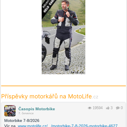
Příspěvky motorkářů na MotoLife
.cz
19594
3
0
Časopis Motorbike
7. července
Motorbike 7-8/2026
Víc na
www.motolife.cz/.../motorbike-7-8-2026-motorbike-4627