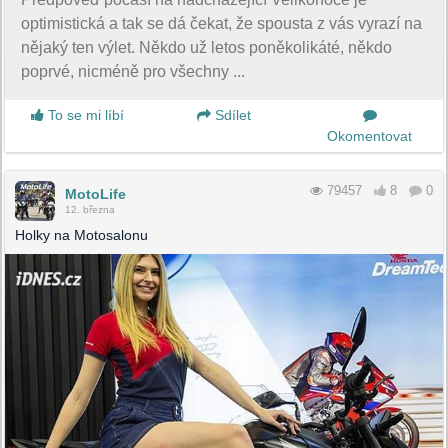
optimistická a tak se dá čekat, že spousta z vás vyrazí na
nějaký ten výlet. Někdo už letos poněkolikáté, někdo
poprvé, nicméně pro všechny ...
To se mi líbí
Sdílet
Okomentovat
79457
8
0
MotoLife
12. března
Holky na Motosalonu