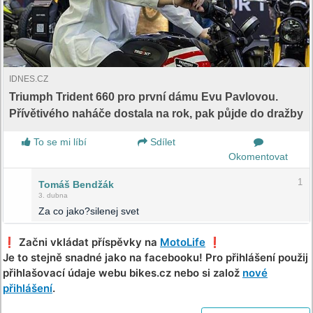
IDNES.CZ
Triumph Trident 660 pro první dámu Evu Pavlovou.
Přívětivého naháče dostala na rok, pak půjde do dražby
To se mi líbí
Sdílet
Okomentovat
1
Tomáš Bendžák
3. dubna
Za co jako?silenej svet
❗️ Začni vkládat příspěvky na
MotoLife
❗️
Je to stejně snadné jako na facebooku! Pro přihlášení použij
přihlašovací údaje webu bikes.cz nebo si založ
nové
přihlášení
.