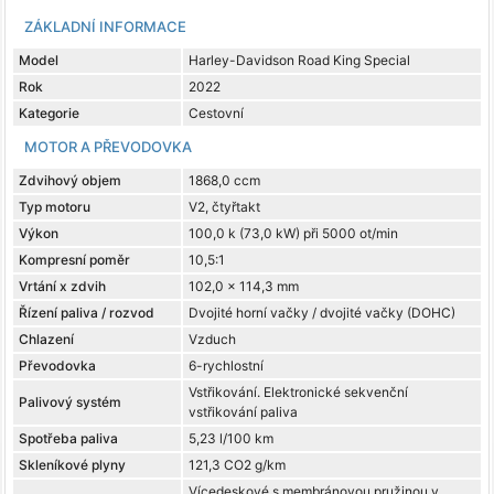
ZÁKLADNÍ INFORMACE
Model
Harley-Davidson Road King Special
Rok
2022
Kategorie
Cestovní
MOTOR A PŘEVODOVKA
Zdvihový objem
1868,0 ccm
Typ motoru
V2, čtyřtakt
Výkon
100,0 k (73,0 kW) při 5000 ot/min
Kompresní poměr
10,5:1
Vrtání x zdvih
102,0 x 114,3 mm
Řízení paliva / rozvod
Dvojité horní vačky / dvojité vačky (DOHC)
Chlazení
Vzduch
Převodovka
6-rychlostní
Vstřikování. Elektronické sekvenční
Palivový systém
vstřikování paliva
Spotřeba paliva
5,23 l/100 km
Skleníkové plyny
121,3 CO2 g/km
Vícedeskové s membránovou pružinou v