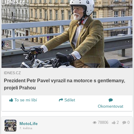
IDNES.CZ
Prezident Petr Pavel vyrazil na motorce s gentlemany,
projeli Prahou
To se mi líbí
Sdílet
Okomentovat
78806
2
0
MotoLife
7. května