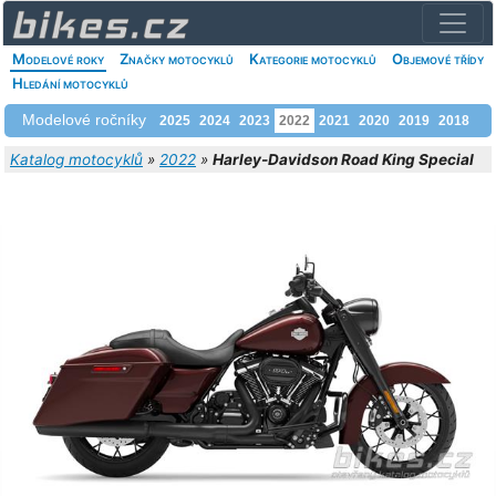
Modelové roky
Značky motocyklů
Kategorie motocyklů
Objemové třídy
Hledání motocyklů
Modelové ročníky
2025
2024
2023
2022
2021
2020
2019
2018
Katalog motocyklů
»
2022
»
Harley-Davidson Road King Special