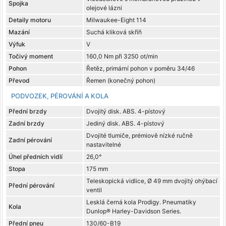
Spojka
olejové lázni
Detaily motoru
Milwaukee-Eight 114
Mazání
Suchá kliková skříň
Výfuk
V
Točivý moment
160,0 Nm při 3250 ot/min
Pohon
Řetěz, primární pohon v poměru 34/46
Převod
Řemen (konečný pohon)
PODVOZEK, PÉROVÁNÍ A KOLA
Přední brzdy
Dvojitý disk. ABS. 4-pístový
Zadní brzdy
Jediný disk. ABS. 4-pístový
Dvojité tlumiče, prémiově nízké ručně
Zadní pérování
nastavitelné
Úhel předních vidlí
26,0°
Stopa
175 mm
Teleskopická vidlice, Ø 49 mm dvojitý ohýbací
Přední pérování
ventil
Lesklá černá kola Prodigy. Pneumatiky
Kola
Dunlop® Harley-Davidson Series.
Přední pneu
130/60-B19