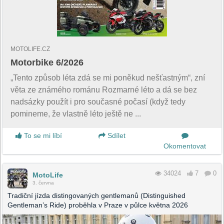
MOTOLIFE.CZ
Motorbike 6/2026
„Tento způsob léta zdá se mi poněkud nešťastným“, zní
věta ze známého románu Rozmarné léto a dá se bez
nadsázky použít i pro současné počasí (když tedy
pomineme, že vlastně léto ještě ne ...
To se mi líbí
Sdílet
Okomentovat
34024
7
0
MotoLife
3. června
Tradiční jízda distingovaných gentlemanů (Distinguished
Gentleman’s Ride) proběhla v Praze v půlce května 2026