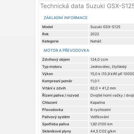
Technická data Suzuki GSX-S12
ZÁKLADNÍ INFORMACE
Model
Suzuki GSX-S125
Rok
2022
Kategorie
Naháč
MOTOR A PŘEVODOVKA
Zdvihový objem
124,0 ccm
Typ motoru
Jednoválec, čtyřdobý
Výkon
15,0 k (10,9 kW) při 1000
Kompresní poměr
11,0:1
Vrtání x zdvih
62,0 x 41,2 mm
Řízení paliva / rozvod
Dvojité horní vačky / dvo
Chlazení
Kapalina
Převodovka
6-rychlostní
Palivový systém
Vstřikování
Spotřeba paliva
1,92 l/100 km
Skleníkové plyny
44,5 CO2 g/km