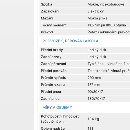
Spojka
Mokré, vícekotoučové
Zapalování
Elektrický
Mazání
Mokrá jímka
Točivý moment
11,5 Nm při 8000 ot/min
Převod
Řetěz (sekundární převod
PODVOZEK, PÉROVÁNÍ A KOLA
Přední brzdy
Jediný disk.
Zadní brzdy
Jediný disk.
Zadní pérování
Typ článku, vinutá pružina
Přední pérování
Teleskopické, vinutá pruži
Průměr vpředu
290 mm
Průměr vzadu
187 mm
Přední pneu
90/80-17
Zadní pneu
130/70-17
MÍRY A OBJEMY
Pohotovostní hmotnost
134 kg
(včetně náplní)
Objem nádrže
11 l