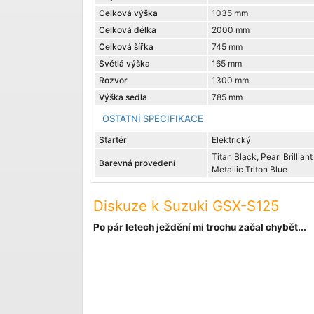
Celková výška
1035 mm
Celková délka
2000 mm
Celková šířka
745 mm
Světlá výška
165 mm
Rozvor
1300 mm
Výška sedla
785 mm
OSTATNÍ SPECIFIKACE
Startér
Elektrický
Titan Black, Pearl Brillian
Barevná provedení
Metallic Triton Blue
Diskuze k Suzuki GSX-S125
Po pár letech ježdění mi trochu začal chybět...