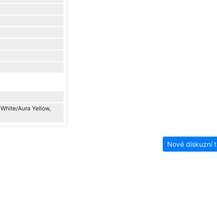
t White/Aura Yellow,
Nové diskuzní 