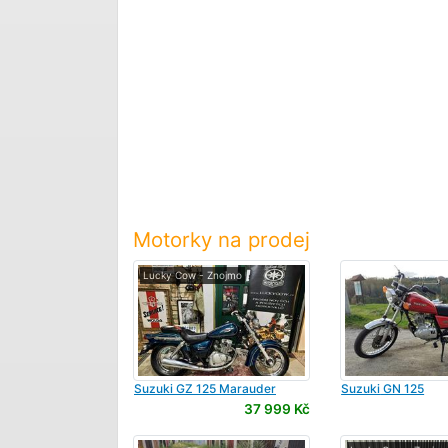
Motorky na prodej
Lucky Cow - Znojmo
Suzuki
GZ 125 Marauder
Suzuki
GN 125
37 999 Kč