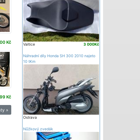
a 4
00 Kč
Valtice
3 000Kč
Náhradní díly Honda SH 300 2010 najeto
10 tKm
99 Kč
ty »
Ostrava
Nůžkový zvedák