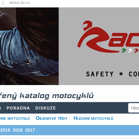
MotoLife.cz
řený katalog motocyklů
R
PORADNA
DISKUZE
rie motocyklů
Objemové třídy
Hledání motocyklů
2019
2018
2017