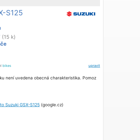
X-S125
3
W
(15 k)
áče
el
bikes
upravit
ku není uvedena obecná charakteristika. Pomoz
oto Suzuki GSX-S125
(google.cz)