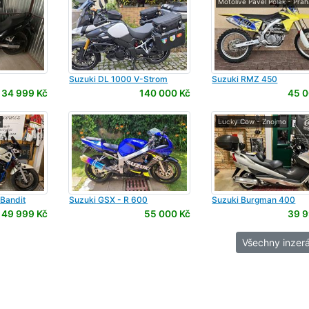
o
Motolive Pavel Polák - Prah
Suzuki
DL 1000 V-Strom
Suzuki
RMZ 450
34 999 Kč
140 000 Kč
45 0
o
Lucky Cow - Znojmo
Bandit
Suzuki
GSX - R 600
Suzuki
Burgman 400
49 999 Kč
55 000 Kč
39 9
Všechny inzerá