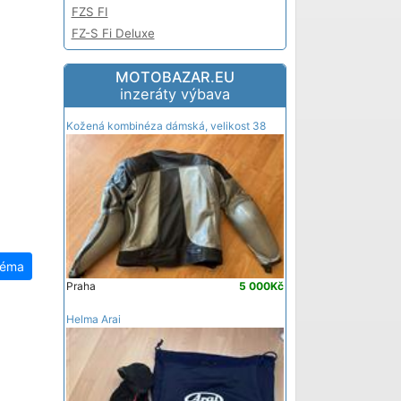
FZS FI
FZ-S Fi Deluxe
FZ-S Fi Ver 4 DLX
MOTOBAZAR.EU
FZ-X
inzeráty výbava
MT-125
XSR 125
Kožená kombinéza dámská, velikost 38
XSR125 Legacy
YBR 125
téma
Praha
5 000Kč
Helma Arai