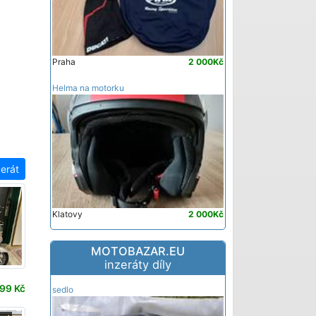
Praha
2 000Kč
Helma na motorku
zerát
Klatovy
2 000Kč
MOTOBAZAR.EU
inzeráty díly
99 Kč
sedlo