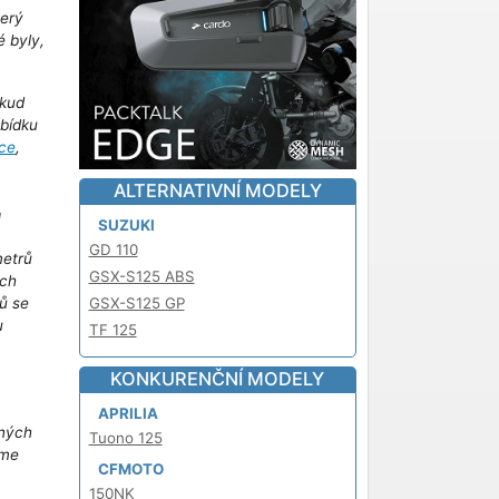
terý
é byly,
kud
abídku
ce
,
ALTERNATIVNÍ MODELY
!
SUZUKI
GD 110
metrů
GSX-S125 ABS
ich
ů se
GSX-S125 GP
u
TF 125
m
KONKURENČNÍ MODELY
APRILIA
iných
Tuono 125
áme
CFMOTO
150NK