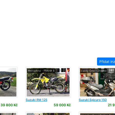
Přidat in
Motopikna - PRAHA 6
Lucky Cow - Znojmo
Suzuki
RM 125
Suzuki
Epicuro 150
39 800 Kč
59 000 Kč
21 9