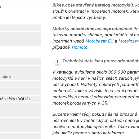
5
Bikes.cz je otevřený katalog motocyklů
, k
slouží k orientaci v modelech motorek, kter
anebo ještě jsou vyráběny.
Motorky nenabízíme ani neprodáváme!
Po
takovou motorku sháníte, prohlédněte si n
inzertních webů
Motobazar EU
a
Motoinzer
případně
Tipmoto
.
Technická data jsou pouze orientační
V katalogu evidujeme okolo 800 000 para
0 ot/min
motocyklů a není v našich silách zaručit jej
bezchybnost. Hodnoty některých parametr
mohou lišit také v závislosti na zemi původ
motocyklu a nemusí odpovídat parametrů
jité vačky (DOHC)
motorek prodávaných v ČR!
Budeme velmi rádi, pokud nás na případné
nesrovnalosti v technických datech nebo j
údajích o motocyklu upozorníte. Také uvít
jakoukoliv pomoc s tímto katalogem.