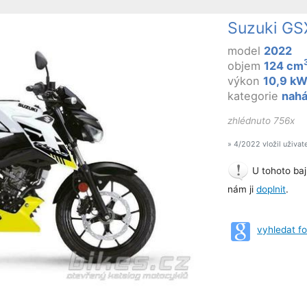
Suzuki GS
model
2022
objem
124 cm
výkon
10,9 k
kategorie
nah
zhlédnuto 756x
» 4/2022 vložil uživat
U tohoto baj
nám ji
doplnit
.
vyhledat f