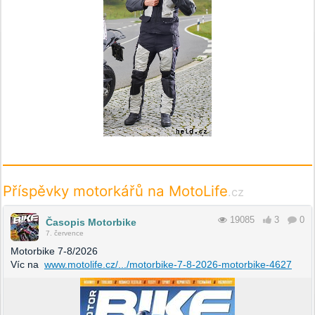
Příspěvky motorkářů na MotoLife
.cz
19085
3
0
Časopis Motorbike
7. července
Motorbike 7-8/2026
Víc na
www.motolife.cz/.../motorbike-7-8-2026-motorbike-4627