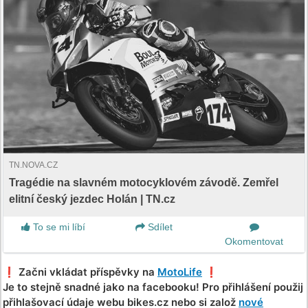
TN.NOVA.CZ
Tragédie na slavném motocyklovém závodě. Zemřel
elitní český jezdec Holán | TN.cz
To se mi líbí
Sdílet
Okomentovat
❗️ Začni vkládat příspěvky na
MotoLife
❗️
Je to stejně snadné jako na facebooku! Pro přihlášení použij
přihlašovací údaje webu bikes.cz nebo si založ
nové