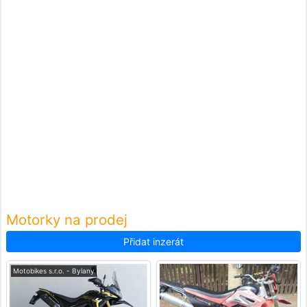
Motorky na prodej
Přidat inzerát
Motobikes s.r.o. - Bylany