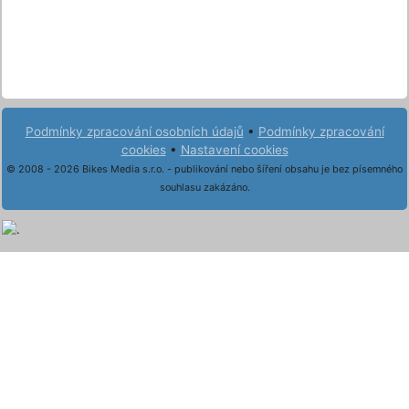
Podmínky zpracování osobních údajů
•
Podmínky zpracování
cookies
•
Nastavení cookies
© 2008 - 2026 Bikes Media s.r.o. - publikování nebo šíření obsahu je bez písemného
souhlasu zakázáno.