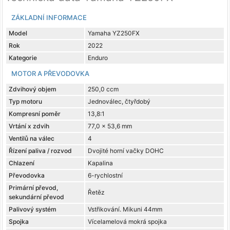
ZÁKLADNÍ INFORMACE
Model
Yamaha YZ250FX
Rok
2022
Kategorie
Enduro
MOTOR A PŘEVODOVKA
Zdvihový objem
250,0 ccm
Typ motoru
Jednoválec, čtyřdobý
Kompresní poměr
13,8:1
Vrtání x zdvih
77,0 x 53,6 mm
Ventilů na válec
4
Řízení paliva / rozvod
Dvojité horní vačky DOHC
Chlazení
Kapalina
Převodovka
6-rychlostní
Primární převod,
Řetěz
sekundární převod
Palivový systém
Vstřikování. Mikuni 44mm
Spojka
Vícelamelová mokrá spojka