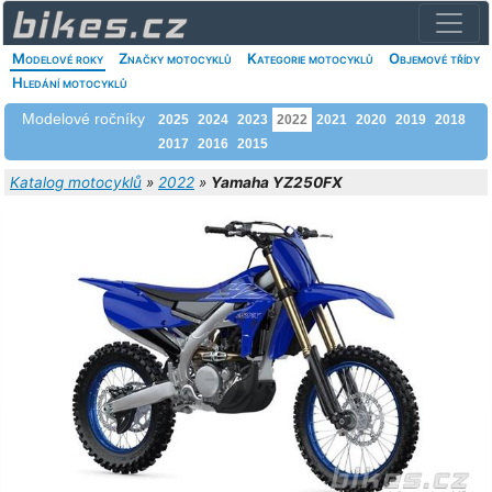
Modelové roky
Značky motocyklů
Kategorie motocyklů
Objemové třídy
Hledání motocyklů
Modelové ročníky
2025
2024
2023
2022
2021
2020
2019
2018
2017
2016
2015
Katalog motocyklů
»
2022
»
Yamaha YZ250FX