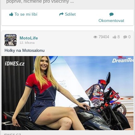
poprvé, nicméně pro všechny ...
To se mi líbí
Sdílet
Okomentovat
79404
8
0
MotoLife
12. března
Holky na Motosalonu