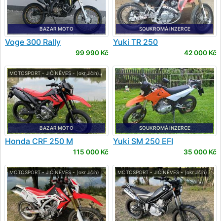
BAZAR MOTO
SOUKROMÁ INZERCE
Voge
300 Rally
Yuki
TR 250
99 990 Kč
42 000 Kč
MOTOSPORT - JIČÍNĚVES - (okr.Jičín)
BAZAR MOTO
SOUKROMÁ INZERCE
Honda
CRF 250 M
Yuki
SM 250 EFI
115 000 Kč
35 000 Kč
MOTOSPORT - JIČÍNĚVES - (okr.Jičín)
MOTOSPORT - JIČÍNĚVES - (okr.Jičín)