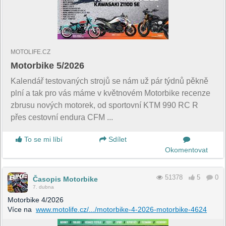
MOTOLIFE.CZ
Motorbike 5/2026
Kalendář testovaných strojů se nám už pár týdnů pěkně
plní a tak pro vás máme v květnovém Motorbike recenze
zbrusu nových motorek, od sportovní KTM 990 RC R
přes cestovní endura CFM ...
To se mi líbí
Sdílet
Okomentovat
51378
5
0
Časopis Motorbike
7. dubna
Motorbike 4/2026
Více na
www.motolife.cz/.../motorbike-4-2026-motorbike-4624