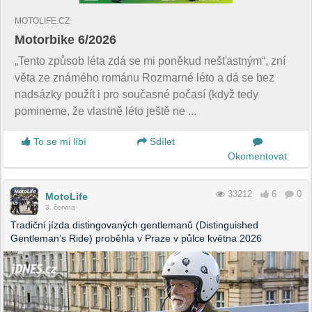
MOTOLIFE.CZ
Motorbike 6/2026
„Tento způsob léta zdá se mi poněkud nešťastným“, zní
věta ze známého románu Rozmarné léto a dá se bez
nadsázky použít i pro současné počasí (když tedy
pomineme, že vlastně léto ještě ne ...
To se mi líbí
Sdílet
Okomentovat
33212
6
0
MotoLife
3. června
Tradiční jízda distingovaných gentlemanů (Distinguished
Gentleman’s Ride) proběhla v Praze v půlce května 2026