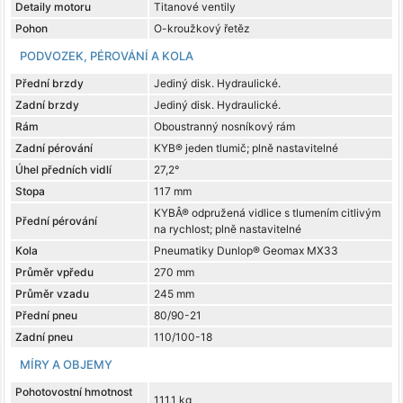
Detaily motoru
Titanové ventily
Pohon
O-kroužkový řetěz
PODVOZEK, PÉROVÁNÍ A KOLA
Přední brzdy
Jediný disk. Hydraulické.
Zadní brzdy
Jediný disk. Hydraulické.
Rám
Oboustranný nosníkový rám
Zadní pérování
KYB® jeden tlumič; plně nastavitelné
Úhel předních vidlí
27,2°
Stopa
117 mm
KYBÂ® odpružená vidlice s tlumením citlivým
Přední pérování
na rychlost; plně nastavitelné
Kola
Pneumatiky Dunlop® Geomax MX33
Průměr vpředu
270 mm
Průměr vzadu
245 mm
Přední pneu
80/90-21
Zadní pneu
110/100-18
MÍRY A OBJEMY
Pohotovostní hmotnost
111,1 kg