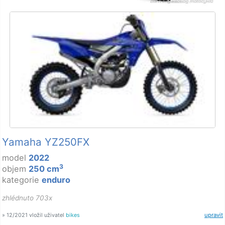
Yamaha YZ250FX
model
2022
3
objem
250 cm
kategorie
enduro
zhlédnuto 703x
» 12/2021 vložil uživatel
bikes
upravit