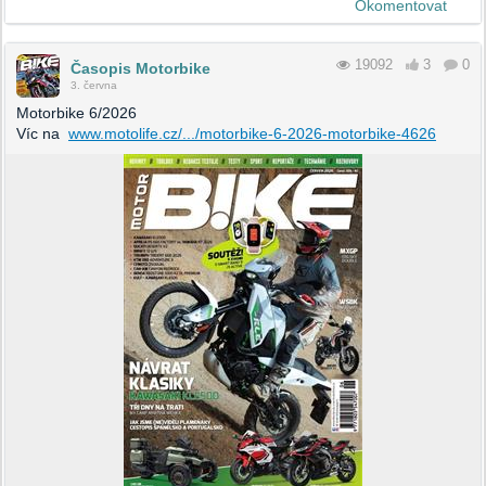
Okomentovat
19092
3
0
Časopis Motorbike
3. června
Motorbike 6/2026
Víc na
www.motolife.cz/.../motorbike-6-2026-motorbike-4626