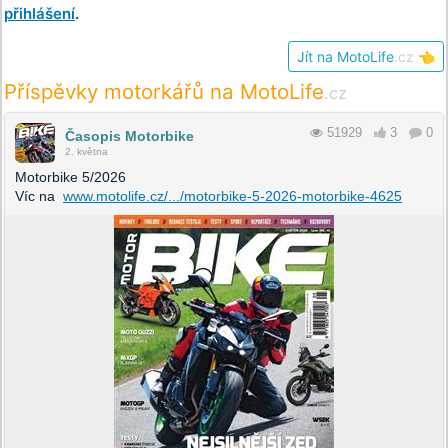
přihlášení
.
Jít na MotoLife
.cz
👈
Příspěvky motorkářů na MotoLife
.cz
51929
3
0
Časopis Motorbike
2. května
Motorbike 5/2026
Víc na
www.motolife.cz/.../motorbike-5-2026-motorbike-4625