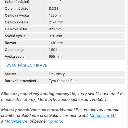
(včetně náplní)
Objem nádrže
8,33 l
Celková výška
1280 mm
Celková délka
2174 mm
Celková šířka
826 mm
Světlá výška
320 mm
Rozvor
1481 mm
Objem oleje
1,50 l
Výška sedla
955 mm
OSTATNÍ SPECIFIKACE
Startér
Elektrický
Barevná provedení
Tým Yamaha Blue
Bikes.cz je otevřený katalog motocyklů
, který slouží k orientaci v
modelech motorek, které byly, anebo ještě jsou vyráběny.
Motorky nenabízíme ani neprodáváme!
Pokud takovou motorku
sháníte, prohlédněte si nabídku inzertních webů
Motobazar EU
a
Motoinzerce
, případně
Tipmoto
.