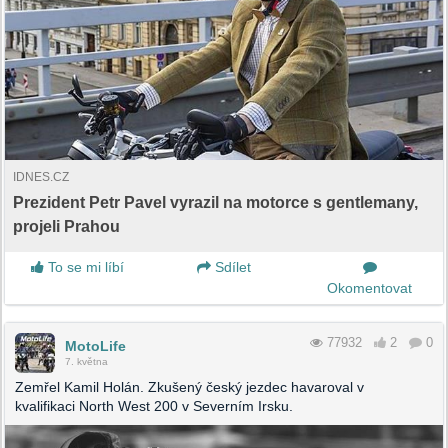
IDNES.CZ
Prezident Petr Pavel vyrazil na motorce s gentlemany,
projeli Prahou
To se mi líbí
Sdílet
Okomentovat
77932
2
0
MotoLife
7. května
Zemřel Kamil Holán. Zkušený český jezdec havaroval v
kvalifikaci North West 200 v Severním Irsku.