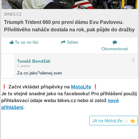
IDNES.CZ
Triumph Trident 660 pro první dámu Evu Pavlovou.
Přívětivého naháče dostala na rok, pak půjde do dražby
To se mi líbí
Sdílet
Okomentovat
1
Tomáš Bendžák
3. dubna
Za co jako?silenej svet
❗️ Začni vkládat příspěvky na
MotoLife
❗️
Je to stejně snadné jako na facebooku! Pro přihlášení použij
přihlašovací údaje webu bikes.cz nebo si založ
nové
přihlášení
.
Jít na MotoLife
.cz
👈