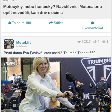
IDNES.CZ
Motocykly, nebo hostesky? Návštěvníci Motosalonu
opět nevěděli, kam dřív s očima
To se mi líbí
Sdílet
Okomentovat
39217
4
1
MotoLife
9. března
První dáma Eva Pavlová letos osedlá Triumph Trident 660