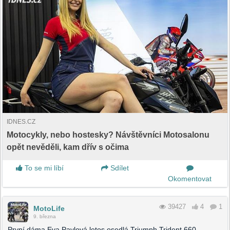
IDNES.CZ
Motocykly, nebo hostesky? Návštěvníci Motosalonu
opět nevěděli, kam dřív s očima
To se mi líbí
Sdílet
Okomentovat
39427
4
1
MotoLife
9. března
První dáma Eva Pavlová letos osedlá Triumph Trident 660