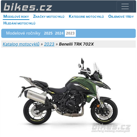
Modelové roky
Značky motocyklů
Kategorie motocyklů
Objemové třídy
Hledání motocyklů
Modelové ročníky
2025
2024
2023
Katalog motocyklů
»
2023
»
Benelli TRK 702X