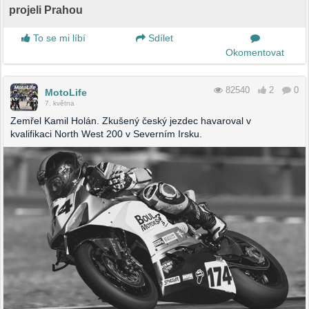
projeli Prahou
To se mi líbí
Sdílet
Okomentovat
82540
2
0
MotoLife
7. května
Zemřel Kamil Holán. Zkušený český jezdec havaroval v
kvalifikaci North West 200 v Severním Irsku.