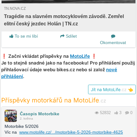
TN.NOVA.CZ
Tragédie na slavném motocyklovém závodě. Zemřel
elitní český jezdec Holán | TN.cz
To se mi líbí
Sdílet
Okomentovat
❗️ Začni vkládat příspěvky na
MotoLife
❗️
Je to stejně snadné jako na facebooku! Pro přihlášení použij
přihlašovací údaje webu bikes.cz nebo si založ
nové
přihlášení
.
Jít na MotoLife
.cz
👈
Příspěvky motorkářů na MotoLife
.cz
52832
3
0
Časopis Motorbike
2. května
Motorbike 5/2026
Víc na
www.motolife.cz/.../motorbike-5-2026-motorbike-4625