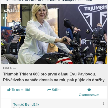
IDNES.CZ
Triumph Trident 660 pro první dámu Evu Pavlovou.
Přívětivého naháče dostala na rok, pak půjde do dražby
To se mi líbí
Sdílet
Okomentovat
1
Tomáš Bendžák