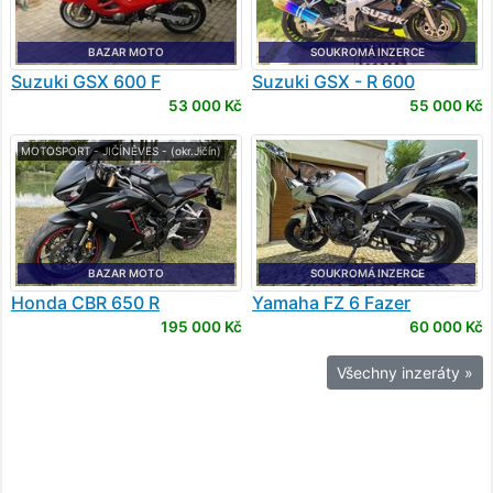
BAZAR MOTO
SOUKROMÁ INZERCE
Suzuki
GSX 600 F
Suzuki
GSX - R 600
53 000 Kč
55 000 Kč
MOTOSPORT - JIČÍNĚVES - (okr.Jičín)
BAZAR MOTO
SOUKROMÁ INZERCE
Honda
CBR 650 R
Yamaha
FZ 6 Fazer
195 000 Kč
60 000 Kč
Všechny inzeráty »