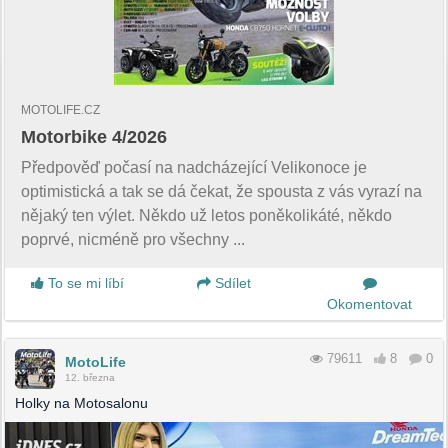
MOTOLIFE.CZ
Motorbike 4/2026
Předpověď počasí na nadcházející Velikonoce je
optimistická a tak se dá čekat, že spousta z vás vyrazí na
nějaký ten výlet. Někdo už letos poněkolikáté, někdo
poprvé, nicméně pro všechny ...
To se mi líbí
Sdílet
Okomentovat
79611
8
0
MotoLife
12. března
Holky na Motosalonu