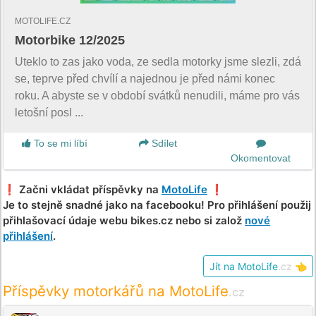
MOTOLIFE.CZ
Motorbike 12/2025
Uteklo to zas jako voda, ze sedla motorky jsme slezli, zdá
se, teprve před chvílí a najednou je před námi konec
roku. A abyste se v období svátků nenudili, máme pro vás
letošní posl ...
To se mi líbí
Sdílet
Okomentovat
❗️ Začni vkládat příspěvky na
MotoLife
❗️
Je to stejně snadné jako na facebooku! Pro přihlášení použij
přihlašovací údaje webu bikes.cz nebo si založ
nové
přihlášení
.
Jít na MotoLife
.cz
👈
Příspěvky motorkářů na MotoLife
.cz