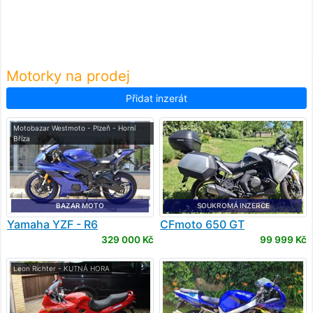
Motorky na prodej
Přidat inzerát
Motobazar Westmoto - Plzeň - Horní
Bříza
BAZAR MOTO
SOUKROMÁ INZERCE
Yamaha
YZF - R6
CFmoto
650 GT
329 000 Kč
99 999 Kč
Leon Richter - KUTNÁ HORA