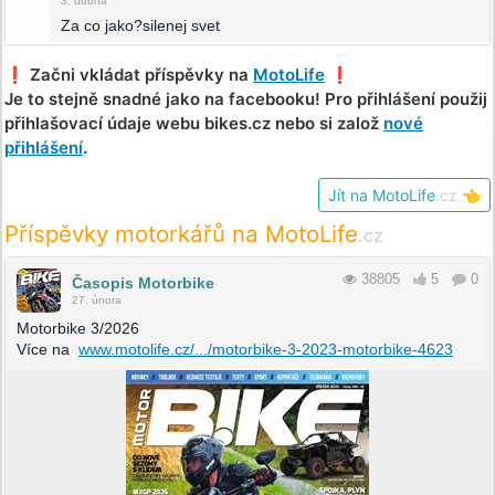
3. dubna
Za co jako?silenej svet
❗️ Začni vkládat příspěvky na
MotoLife
❗️
Je to stejně snadné jako na facebooku! Pro přihlášení použij
přihlašovací údaje webu bikes.cz nebo si založ
nové
přihlášení
.
Jít na MotoLife
.cz
👈
Příspěvky motorkářů na MotoLife
.cz
38805
5
0
Časopis Motorbike
27. února
Motorbike 3/2026
Více na
www.motolife.cz/.../motorbike-3-2023-motorbike-4623