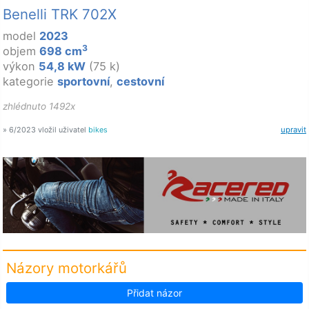
Benelli TRK 702X
model
2023
3
objem
698 cm
výkon
54,8 kW
(75 k)
kategorie
sportovní
,
cestovní
zhlédnuto 1492x
» 6/2023 vložil uživatel
bikes
upravit
Názory motorkářů
Přidat názor