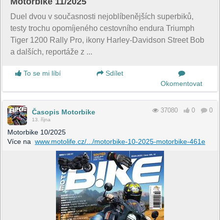
Motorbike 11/2025
Duel dvou v současnosti nejoblíbenějších superbiků,
testy trochu opomíjeného cestovního endura Triumph
Tiger 1200 Rally Pro, ikony Harley-Davidson Street Bob
a dalších, reportáže z ...
To se mi líbí
Sdílet
Okomentovat
37080
0
0
Časopis Motorbike
13. října
Motorbike 10/2025
Více na
www.motolife.cz/.../motorbike-10-2025-motorbike-461e