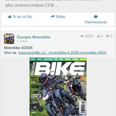
přes cestovní endura CFM ...
To se mi líbí
Sdílet
Okomentovat
51631
5
0
Časopis Motorbike
7. dubna
Motorbike 4/2026
Více na
www.motolife.cz/.../motorbike-4-2026-motorbike-4624