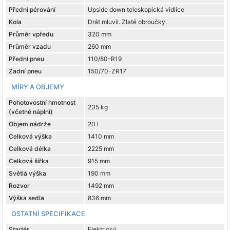
Přední pérování
Upside down teleskopická vidlice
Kola
Drát mluvil. Zlaté obroučky.
Průměr vpředu
320 mm
Průměr vzadu
260 mm
Přední pneu
110/80-R19
Zadní pneu
150/70-ZR17
MÍRY A OBJEMY
Pohotovostní hmotnost
235 kg
(včetně náplní)
Objem nádrže
20 l
Celková výška
1410 mm
Celková délka
2225 mm
Celková šířka
915 mm
Světlá výška
190 mm
Rozvor
1492 mm
Výška sedla
836 mm
OSTATNÍ SPECIFIKACE
Startér
Elektrický