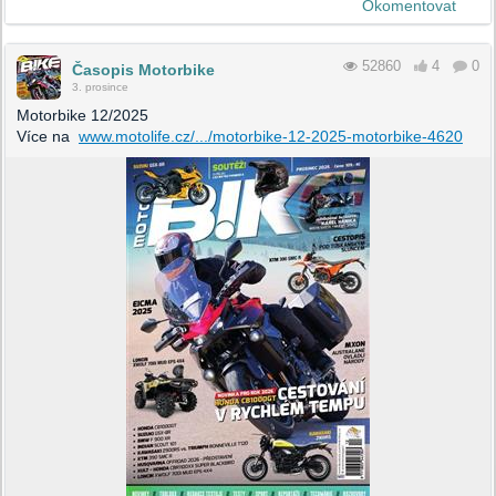
Okomentovat
52860
4
0
Časopis Motorbike
3. prosince
Motorbike 12/2025
Více na
www.motolife.cz/.../motorbike-12-2025-motorbike-4620