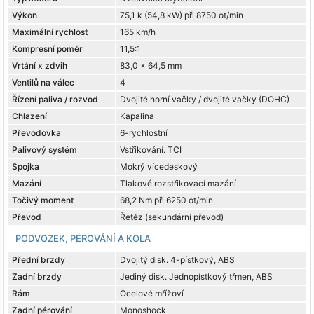
Výkon
75,1 k (54,8 kW) při 8750 ot/min
Maximální rychlost
165 km/h
Kompresní poměr
11,5:1
Vrtání x zdvih
83,0 x 64,5 mm
Ventilů na válec
4
Řízení paliva / rozvod
Dvojité horní vačky / dvojité vačky (DOHC)
Chlazení
Kapalina
Převodovka
6-rychlostní
Palivový systém
Vstřikování. TCI
Spojka
Mokrý vícedeskový
Mazání
Tlakové rozstřikovací mazání
Točivý moment
68,2 Nm při 6250 ot/min
Převod
Řetěz (sekundární převod)
PODVOZEK, PÉROVÁNÍ A KOLA
Přední brzdy
Dvojitý disk. 4-pístkový, ABS
Zadní brzdy
Jediný disk. Jednopístkový třmen, ABS
Rám
Ocelové mřížoví
Zadní pérování
Monoshock