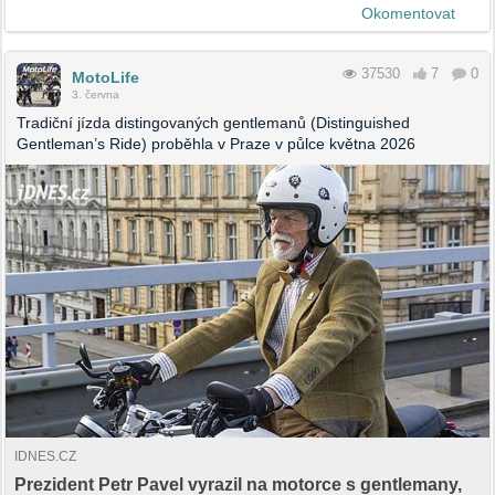
Okomentovat
37530
7
0
MotoLife
3. června
Tradiční jízda distingovaných gentlemanů (Distinguished
Gentleman’s Ride) proběhla v Praze v půlce května 2026
IDNES.CZ
Prezident Petr Pavel vyrazil na motorce s gentlemany,