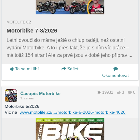
MOTOLIFE.CZ
Motorbike 7-8/2026
Letní dvoučíslo máme ještě o chlup raději, než ostatní
vydání Motorbike. A to i přes fakt, že je s ním víc práce –
má totiž 154 stran! Ale za prvé jsou v době jeho příprav ...
To se mi líbí
Sdílet
Okomentovat
19931
3
0
Časopis Motorbike
3. června
Motorbike 6/2026
Víc na
www.motolife.cz/.../motorbike-6-2026-motorbike-4626