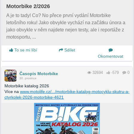
Motorbike 2/2026
A je to tady! Co? No přece první vydání Motorbike
letošního roku! Jako obvykle vychází na začátku února a
jako obvykle v něm najdete nejen testy, ale i reportáže z
motosportu, ...
To se mi líbí
Sdílet
Okomentovat
32694
-579
0
Časopis Motorbike
30. prosince
Motorbike katalog 2026
Více na
www.motolife.cz/.../motorbike-katalog-motocyklu-skutru-a-
ctyrkolek-2026-motorbike-4621