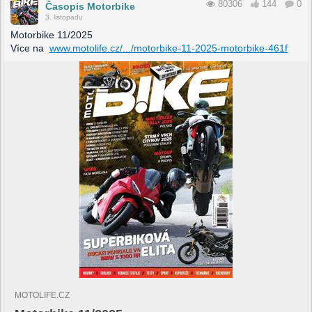
80306
144
0
Časopis Motorbike
3. listopadu
Motorbike 11/2025
Více na
www.motolife.cz/.../motorbike-11-2025-motorbike-461f
MOTOLIFE.CZ