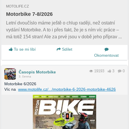
MOTOLIFE.CZ
Motorbike 7-8/2026
Letní dvoučíslo máme ještě o chlup raději, než ostatní
vydání Motorbike. A to i přes fakt, že je s ním víc práce –
má totiž 154 stran! Ale za prvé jsou v době jeho příprav ...
To se mi líbí
Sdílet
Okomentovat
19193
3
0
Časopis Motorbike
3. června
Motorbike 6/2026
Víc na
www.motolife.cz/.../motorbike-6-2026-motorbike-4626