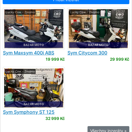
Lucky Cow - Znojmo
Lucky Cow - Znojmo
BAZAR MOTO
BAZAR MOTO
Sym
Maxsym 400i ABS
Sym
Citycom 300
19 999 Kč
29 999 Kč
Lucky Cow - Znojmo
BAZAR MOTO
Sym
Symphony ST 125
Peugeot Tweet 125
32 999 Kč
Všechny inzeráty »