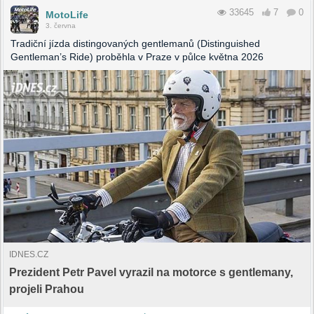
33645
7
0
MotoLife
3. června
Tradiční jízda distingovaných gentlemanů (Distinguished
Gentleman’s Ride) proběhla v Praze v půlce května 2026
IDNES.CZ
Prezident Petr Pavel vyrazil na motorce s gentlemany,
projeli Prahou