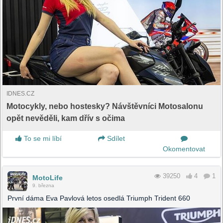
IDNES.CZ
Motocykly, nebo hostesky? Návštěvníci Motosalonu
opět nevěděli, kam dřív s očima
To se mi líbí
Sdílet
Okomentovat
39250
4
1
MotoLife
9. března
První dáma Eva Pavlová letos osedlá Triumph Trident 660