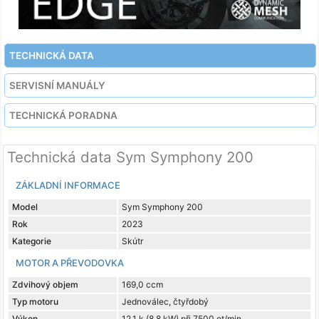
TECHNICKÁ DATA
SERVISNÍ MANUÁLY
TECHNICKÁ PORADNA
Technická data Sym Symphony 200
ZÁKLADNÍ INFORMACE
Model
Sym Symphony 200
Rok
2023
Kategorie
Skútr
MOTOR A PŘEVODOVKA
Zdvihový objem
169,0 ccm
Typ motoru
Jednoválec, čtyřdobý
Výkon
12,1 k (8,8 kW) při 7500 ot/min