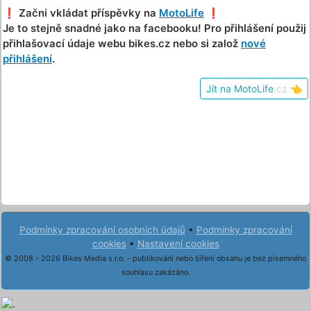
❗️ Začni vkládat příspěvky na
MotoLife
❗️
Je to stejně snadné jako na facebooku! Pro přihlášení použij
přihlašovací údaje webu bikes.cz nebo si založ
nové
přihlášení
.
Jít na MotoLife
.cz
👈
Podmínky zpracování osobních údajů
•
Podmínky zpracování
cookies
•
Nastavení cookies
© 2008 - 2026 Bikes Media s.r.o. - publikování nebo šíření obsahu je bez písemného
souhlasu zakázáno.