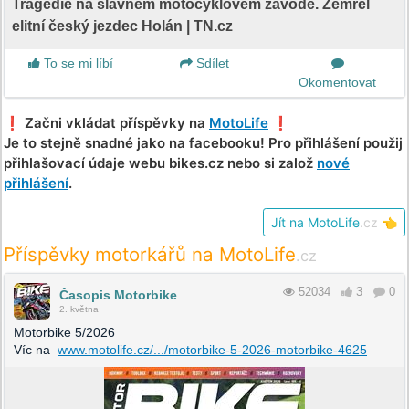
Tragédie na slavném motocyklovém závodě. Zemřel
elitní český jezdec Holán | TN.cz
To se mi líbí
Sdílet
Okomentovat
❗️ Začni vkládat příspěvky na
MotoLife
❗️
Je to stejně snadné jako na facebooku! Pro přihlášení použij
přihlašovací údaje webu bikes.cz nebo si založ
nové
přihlášení
.
Jít na MotoLife
.cz
👈
Příspěvky motorkářů na MotoLife
.cz
52034
3
0
Časopis Motorbike
2. května
Motorbike 5/2026
Víc na
www.motolife.cz/.../motorbike-5-2026-motorbike-4625