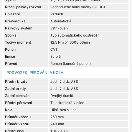
Řízení paliva / rozvod
Jednoduché horní vačky (SOHC)
Chlazení
Vzduch
Převodovka
Automatická
Palivový systém
Vstřikování
Spojka
Typ automatického odstředění
Točivý moment
12,5 Nm při 6000 ot/min
Pohon
CVT
Emise
Euro 5
Převod
Řemen (konečný pohon)
PODVOZEK, PÉROVÁNÍ A KOLA
Přední brzdy
Jediný disk. ABS
Zadní brzdy
Jediný disk. ABS
Zadní pérování
Dvojitý tlumič
Přední pérování
Teleskopická vidlice
Kola
Hliníková slitina
Průměr vpředu
260 mm
Průměr vzadu
240 mm
Přední pneu
110/70-16