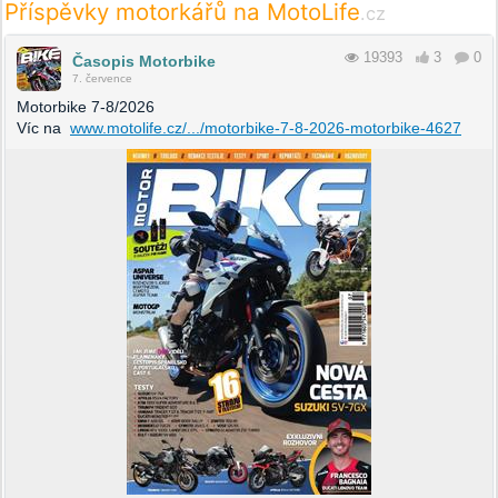
Příspěvky motorkářů na MotoLife
.cz
19393
3
0
Časopis Motorbike
7. července
Motorbike 7-8/2026
Víc na
www.motolife.cz/.../motorbike-7-8-2026-motorbike-4627