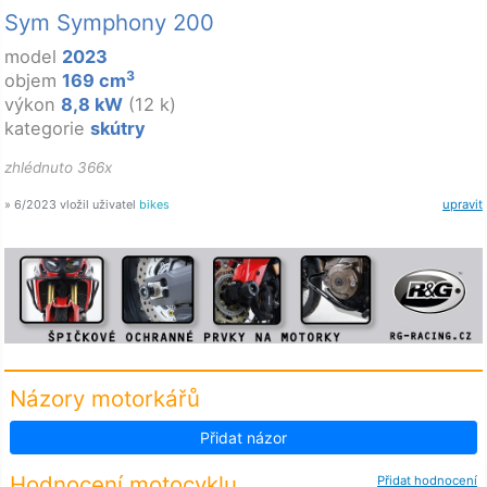
Sym Symphony 200
model
2023
3
objem
169 cm
výkon
8,8 kW
(12 k)
kategorie
skútry
zhlédnuto 366x
» 6/2023 vložil uživatel
bikes
upravit
Názory motorkářů
Přidat názor
Hodnocení motocyklu
Přidat hodnocení