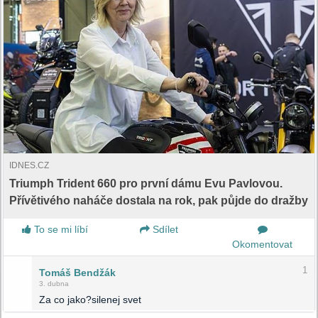
IDNES.CZ
Triumph Trident 660 pro první dámu Evu Pavlovou.
Přívětivého naháče dostala na rok, pak půjde do dražby
To se mi líbí
Sdílet
Okomentovat
1
Tomáš Bendžák
3. dubna
Za co jako?silenej svet