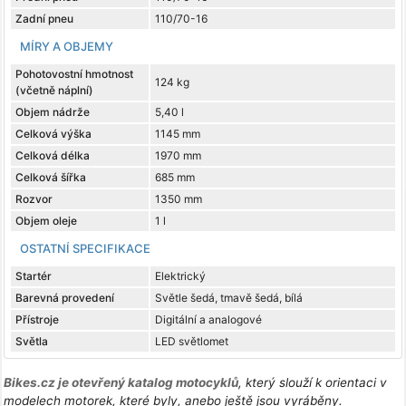
Zadní pneu
110/70-16
MÍRY A OBJEMY
Pohotovostní hmotnost
124 kg
(včetně náplní)
Objem nádrže
5,40 l
Celková výška
1145 mm
Celková délka
1970 mm
Celková šířka
685 mm
Rozvor
1350 mm
Objem oleje
1 l
OSTATNÍ SPECIFIKACE
Startér
Elektrický
Barevná provedení
Světle šedá, tmavě šedá, bílá
Přístroje
Digitální a analogové
Světla
LED světlomet
Bikes.cz je otevřený katalog motocyklů
, který slouží k orientaci v
modelech motorek, které byly, anebo ještě jsou vyráběny.