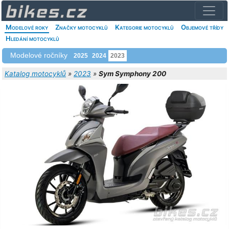
Modelové roky
Značky motocyklů
Kategorie motocyklů
Objemové třídy
Hledání motocyklů
Modelové ročníky
2025
2024
2023
Katalog motocyklů
»
2023
»
Sym Symphony 200