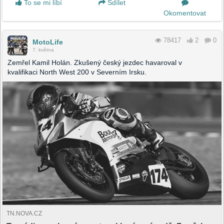
To se mi líbí
Sdílet
Okomentovat
78417
2
0
MotoLife
7. května
Zemřel Kamil Holán. Zkušený český jezdec havaroval v
kvalifikaci North West 200 v Severním Irsku.
TN.NOVA.CZ