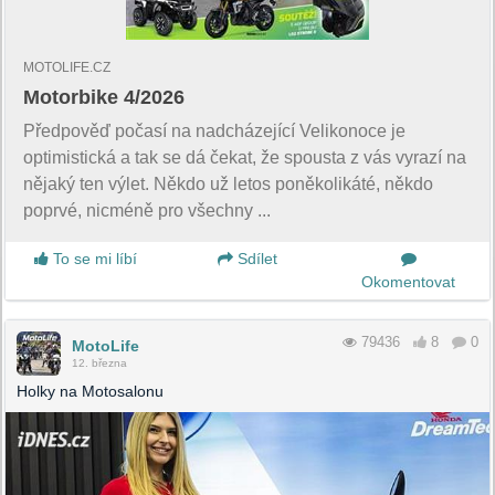
MOTOLIFE.CZ
Motorbike 4/2026
Předpověď počasí na nadcházející Velikonoce je
optimistická a tak se dá čekat, že spousta z vás vyrazí na
nějaký ten výlet. Někdo už letos poněkolikáté, někdo
poprvé, nicméně pro všechny ...
To se mi líbí
Sdílet
Okomentovat
79436
8
0
MotoLife
12. března
Holky na Motosalonu