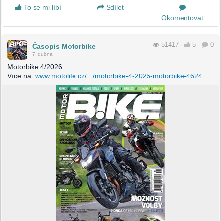
To se mi líbí
Sdílet
Okomentovat
51417
5
0
Časopis Motorbike
7. dubna
Motorbike 4/2026
Více na
www.motolife.cz/.../motorbike-4-2026-motorbike-4624