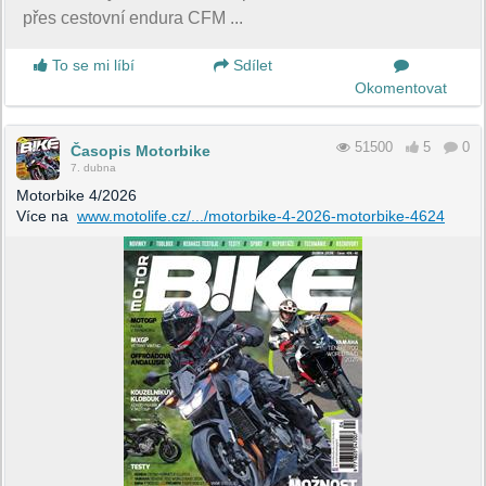
přes cestovní endura CFM ...
To se mi líbí
Sdílet
Okomentovat
51500
5
0
Časopis Motorbike
7. dubna
Motorbike 4/2026
Více na
www.motolife.cz/.../motorbike-4-2026-motorbike-4624