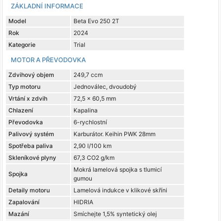
ZÁKLADNÍ INFORMACE
Model
Beta Evo 250 2T
Rok
2024
Kategorie
Trial
MOTOR A PŘEVODOVKA
Zdvihový objem
249,7 ccm
Typ motoru
Jednoválec, dvoudobý
Vrtání x zdvih
72,5 x 60,5 mm
Chlazení
Kapalina
Převodovka
6-rychlostní
Palivový systém
Karburátor. Keihin PWK 28mm
Spotřeba paliva
2,90 l/100 km
Skleníkové plyny
67,3 CO2 g/km
Mokrá lamelová spojka s tlumicí
Spojka
gumou
Detaily motoru
Lamelová indukce v klikové skříni
Zapalování
HIDRIA
Mazání
Smíchejte 1,5% syntetický olej