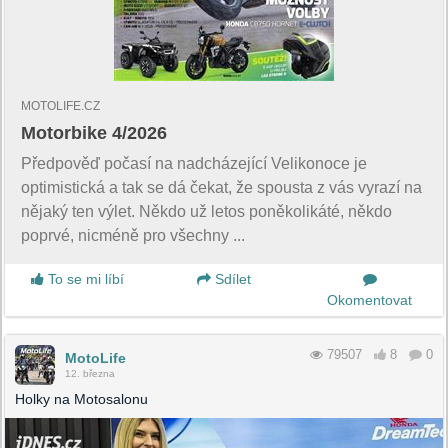
MOTOLIFE.CZ
Motorbike 4/2026
Předpověď počasí na nadcházející Velikonoce je
optimistická a tak se dá čekat, že spousta z vás vyrazí na
nějaký ten výlet. Někdo už letos poněkolikáté, někdo
poprvé, nicméně pro všechny ...
To se mi líbí
Sdílet
Okomentovat
79507
8
0
MotoLife
12. března
Holky na Motosalonu