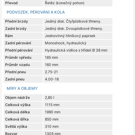
Převod
Řetěz (konečný pohon)
PODVOZEK, PÉROVÁNÍ A KOLA
Přední brzdy
Jediný disk. Čtyřpístkové třmeny.
Zadní brzdy
Jediný disk. Dvoupístkové třmeny.
Rám
Jednovlnný hliníkový paprsek
Zadní pérování
Monoshock, hydraulický
Přední pérování
Hydraulická vidlice s hřídelí Ø 38 mm
Průměr vpředu
185 mm
Průměr vzadu
160 mm
Přední pneu
2.75-21
Zadní pneu
4.00-18
MÍRY A OBJEMY
Objem nádrže
2,80 l
Celková výška
1115 mm
Celková délka
1990 mm
Celková šířka
850 mm
Světlá výška
310 mm
Rozvor
1305 mm