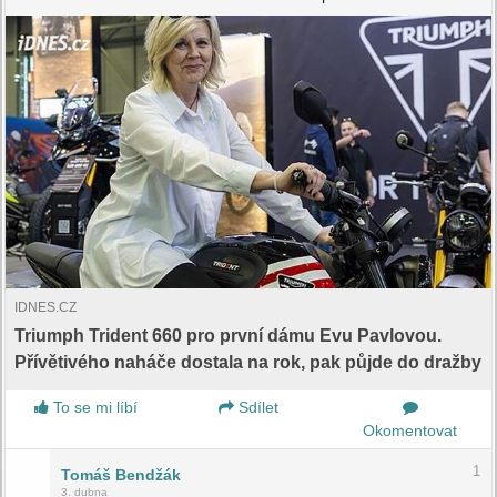
IDNES.CZ
Triumph Trident 660 pro první dámu Evu Pavlovou.
Přívětivého naháče dostala na rok, pak půjde do dražby
To se mi líbí
Sdílet
Okomentovat
1
Tomáš Bendžák
3. dubna