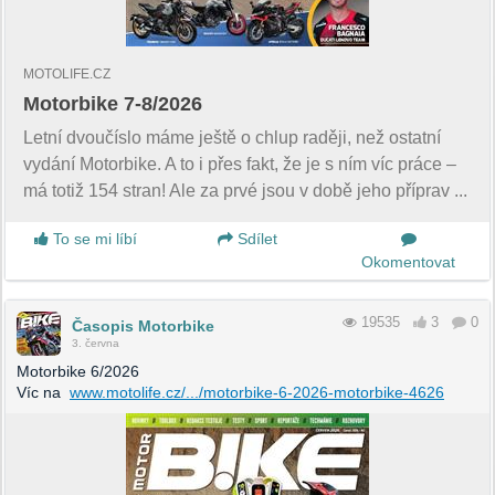
MOTOLIFE.CZ
Motorbike 7-8/2026
Letní dvoučíslo máme ještě o chlup raději, než ostatní
vydání Motorbike. A to i přes fakt, že je s ním víc práce –
má totiž 154 stran! Ale za prvé jsou v době jeho příprav ...
To se mi líbí
Sdílet
Okomentovat
19535
3
0
Časopis Motorbike
3. června
Motorbike 6/2026
Víc na
www.motolife.cz/.../motorbike-6-2026-motorbike-4626