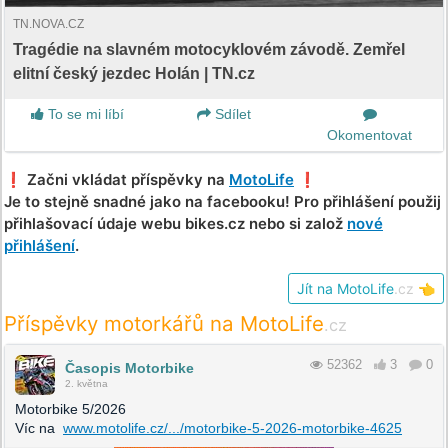
TN.NOVA.CZ
Tragédie na slavném motocyklovém závodě. Zemřel
elitní český jezdec Holán | TN.cz
To se mi líbí
Sdílet
Okomentovat
❗️ Začni vkládat příspěvky na
MotoLife
❗️
Je to stejně snadné jako na facebooku! Pro přihlášení použij
přihlašovací údaje webu bikes.cz nebo si založ
nové
přihlášení
.
Jít na MotoLife
.cz
👈
Příspěvky motorkářů na MotoLife
.cz
52362
3
0
Časopis Motorbike
2. května
Motorbike 5/2026
Víc na
www.motolife.cz/.../motorbike-5-2026-motorbike-4625