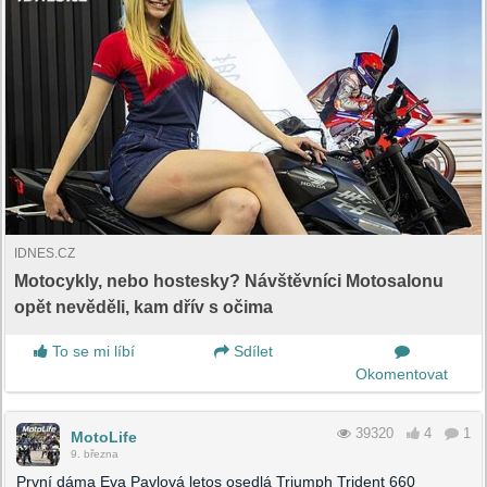
IDNES.CZ
Motocykly, nebo hostesky? Návštěvníci Motosalonu
opět nevěděli, kam dřív s očima
To se mi líbí
Sdílet
Okomentovat
39320
4
1
MotoLife
9. března
První dáma Eva Pavlová letos osedlá Triumph Trident 660