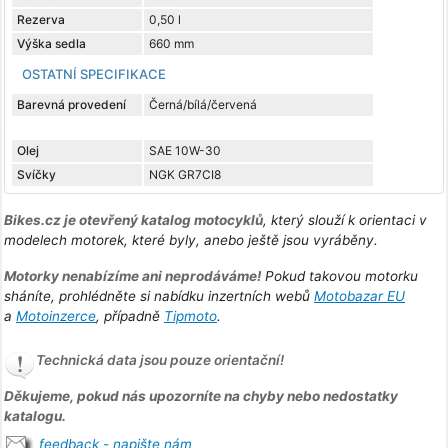
Rezerva
0,50 l
Výška sedla
660 mm
OSTATNÍ SPECIFIKACE
Barevná provedení
Černá/bílá/červená
Olej
SAE 10W-30
Svíčky
NGK GR7CI8
Bikes.cz je otevřený katalog motocyklů
, který slouží k orientaci v
modelech motorek, které byly, anebo ještě jsou vyráběny.
Motorky nenabízíme ani neprodáváme!
Pokud takovou motorku
sháníte, prohlédněte si nabídku inzertních webů
Motobazar EU
a
Motoinzerce
, případně
Tipmoto
.
Technická data jsou pouze orientační!
Děkujeme, pokud nás upozorníte na chyby nebo nedostatky
katalogu.
feedback - napište nám