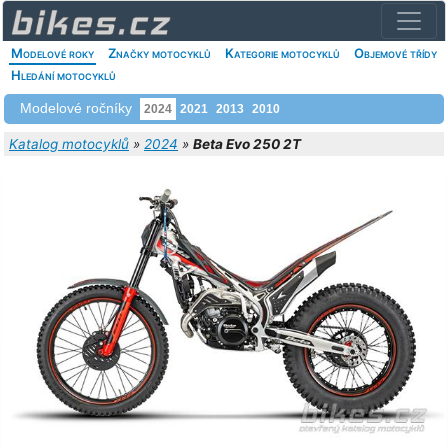
Modelové roky
Značky motocyklů
Kategorie motocyklů
Objemové třídy
Hledání motocyklů
Modelové ročníky
2024
2021
2013
2010
Katalog motocyklů
»
2024
»
Beta Evo 250 2T