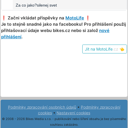
Za co jako?silenej svet
❗️ Začni vkládat příspěvky na
MotoLife
❗️
Je to stejně snadné jako na facebooku! Pro přihlášení použij
přihlašovací údaje webu bikes.cz nebo si založ
nové
přihlášení
.
Jít na MotoLife
.cz
👈
Podmínky zpracování osobních údajů
•
Podmínky zpracování
cookies
•
Nastavení cookies
© 2008 - 2026 Bikes Media s.r.o. - publikování nebo šíření obsahu je bez písemného
souhlasu zakázáno.