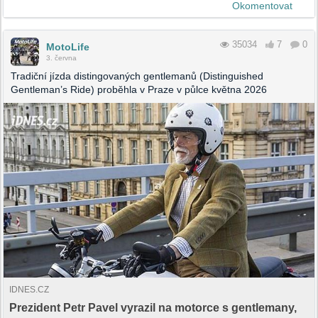
Okomentovat
35034
7
0
MotoLife
3. června
Tradiční jízda distingovaných gentlemanů (Distinguished
Gentleman’s Ride) proběhla v Praze v půlce května 2026
IDNES.CZ
Prezident Petr Pavel vyrazil na motorce s gentlemany,