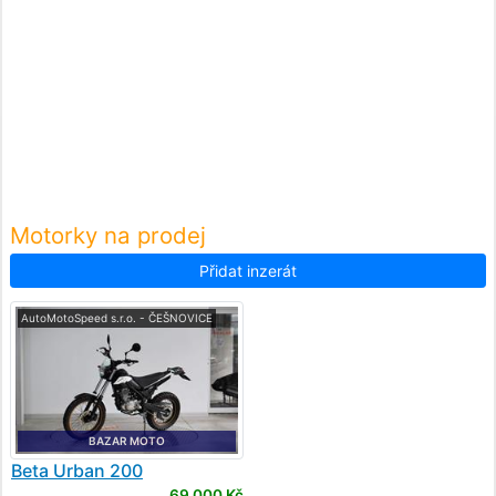
Motorky na prodej
Přidat inzerát
AutoMotoSpeed s.r.o. - ČEŠNOVICE
BAZAR MOTO
Beta
Urban 200
69 000 Kč