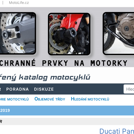
MotoLife.cz
řený katalog motocyklů
R
PORADNA
DISKUZE
rie motocyklů
Objemové třídy
Hledání motocyklů
2019
 R
Ducati Pan