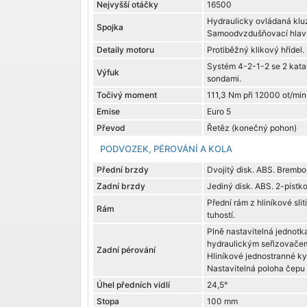
Nejvyšší otáčky
16500
Hydraulicky ovládaná klu
Spojka
Samoodvzdušňovací hlavn
Detaily motoru
Protiběžný klikový hřídel.
Systém 4-2-1-2 se 2 kata
Výfuk
sondami.
Točivý moment
111,3 Nm při 12000 ot/min
Emise
Euro 5
Převod
Řetěz (konečný pohon)
PODVOZEK, PÉROVÁNÍ A KOLA
Přední brzdy
Dvojitý disk. ABS. Brembo
Zadní brzdy
Jediný disk. ABS. 2-pístk
Přední rám z hliníkové sli
Rám
tuhostí.
Plně nastavitelná jednotk
hydraulickým seřizovačem
Zadní pérování
Hliníkové jednostranné k
Nastavitelná poloha čepu
Úhel předních vidlí
24,5°
Stopa
100 mm