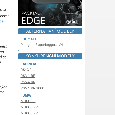
kud
abídku
ce
,
ALTERNATIVNÍ MODELY
!
DUCATI
Panigale Superleggera V4
metrů
ich
KONKURENČNÍ MODELY
ů se
u
APRILIA
m
RS-GP
RSV4 RF
RSV4 RR
iných
RSV4 RR 1000
áme
BMW
M 1000 R
M 1000 RR
M 1000 XR