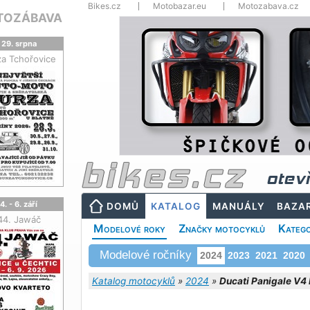
Bikes.cz
Motobazar.eu
Motozabava.cz
TOZÁBAVA
29. srpna
za Tchořovice
otev
4. - 6. září
DOMŮ
KATALOG
MANUÁLY
BAZA
44. Jawáč
Modelové roky
Značky motocyklů
Katego
Modelové ročníky
2024
2023
2021
2020
Katalog motocyklů
»
2024
»
Ducati Panigale V4