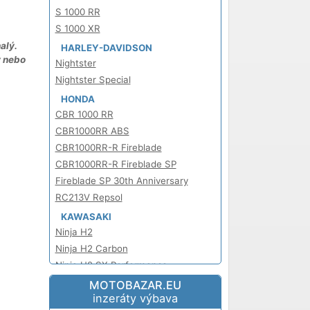
S 1000 RR
S 1000 XR
alý.
HARLEY-DAVIDSON
y nebo
Nightster
Nightster Special
HONDA
CBR 1000 RR
CBR1000RR ABS
CBR1000RR-R Fireblade
CBR1000RR-R Fireblade SP
Fireblade SP 30th Anniversary
RC213V Repsol
KAWASAKI
Ninja H2
Ninja H2 Carbon
Ninja H2 SX Performance
Ninja H2 SX SE Plus
MOTOBAZAR.EU
inzeráty výbava
Ninja H2R