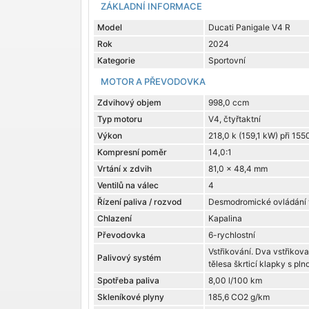
ZÁKLADNÍ INFORMACE
Model
Ducati Panigale V4 R
Rok
2024
Kategorie
Sportovní
MOTOR A PŘEVODOVKA
Zdvihový objem
998,0 ccm
Typ motoru
V4, čtyřtaktní
Výkon
218,0 k (159,1 kW) při 155
Kompresní poměr
14,0:1
Vrtání x zdvih
81,0 x 48,4 mm
Ventilů na válec
4
Řízení paliva / rozvod
Desmodromické ovládání 
Chlazení
Kapalina
Převodovka
6-rychlostní
Vstřikování. Dva vstřikova
Palivový systém
tělesa škrticí klapky s pln
Spotřeba paliva
8,00 l/100 km
Skleníkové plyny
185,6 CO2 g/km