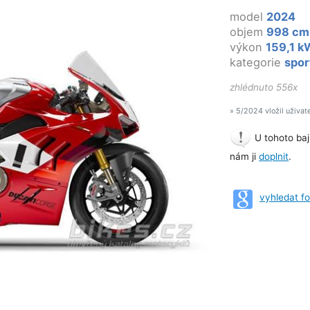
model
2024
objem
998 cm
výkon
159,1 k
kategorie
spor
zhlédnuto 556x
» 5/2024 vložil uživat
U tohoto baj
nám ji
doplnit
.
vyhledat f