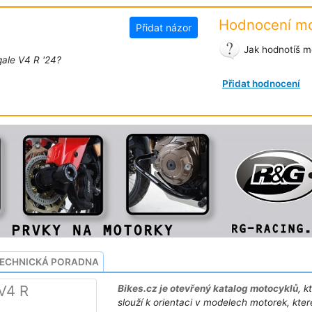
Hodnocení mo
Přidat názor
Jak hodnotíš mo
gale V4 R '24?
Přidat hodnocení
ECHNICKÁ PORADNA
 V4 R
Bikes.cz je otevřený katalog motocyklů
, k
slouží k orientaci v modelech motorek, kter