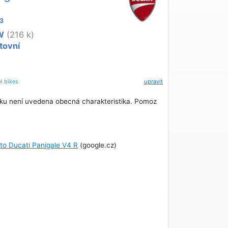
3
W
(216 k)
tovní
el
bikes
upravit
ku není uvedena obecná charakteristika. Pomoz
oto Ducati Panigale V4 R
(google.cz)