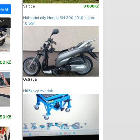
Valtice
3 000Kč
zerát
Náhradní díly Honda SH 300 2010 najeto
. -
10 tKm
00 Kč
Ostrava
Nůžkový zvedák
50 Kč