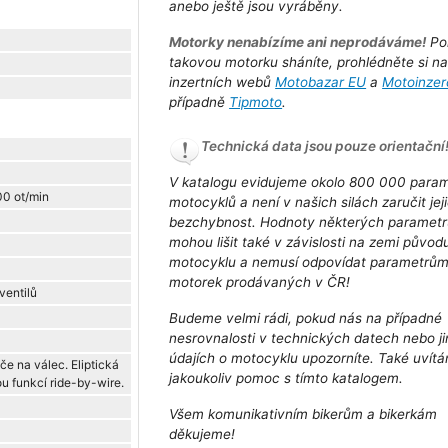
anebo ještě jsou vyráběny.
Motorky nenabízíme ani neprodáváme!
Po
takovou motorku sháníte, prohlédněte si n
inzertních webů
Motobazar EU
a
Motoinzer
případně
Tipmoto
.
Technická data jsou pouze orientační
V katalogu evidujeme okolo 800 000 para
00 ot/min
motocyklů a není v našich silách zaručit jej
bezchybnost. Hodnoty některých parametr
mohou lišit také v závislosti na zemi původ
motocyklu a nemusí odpovídat parametrů
motorek prodávaných v ČR!
ventilů
Budeme velmi rádi, pokud nás na případné
nesrovnalosti v technických datech nebo j
údajích o motocyklu upozorníte. Také uvít
če na válec. Eliptická
jakoukoliv pomoc s tímto katalogem.
ou funkcí ride-by-wire.
Všem komunikativním bikerům a bikerkám
děkujeme!