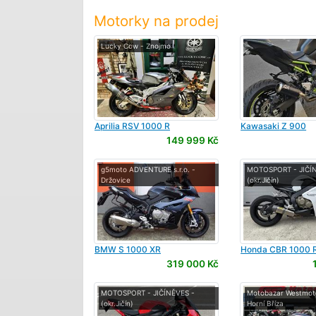
Motorky na prodej
Lucky Cow - Znojmo
Aprilia
RSV 1000 R
Kawasaki
Z 900
149 999 Kč
g5moto ADVENTURE s.r.o. -
MOTOSPORT - JIČÍ
Držovice
(okr.Jičín)
BMW
S 1000 XR
Honda
CBR 1000 
319 000 Kč
MOTOSPORT - JIČÍNĚVES -
Motobazar Westmoto
(okr.Jičín)
Horní Bříza