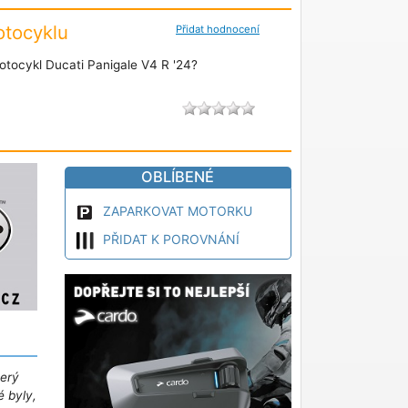
tocyklu
Přidat hodnocení
tocykl Ducati Panigale V4 R '24?
OBLÍBENÉ
ZAPARKOVAT MOTORKU
PŘIDAT K POROVNÁNÍ
terý
é byly,