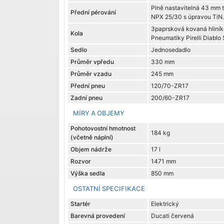
Plně nastavitelná 43 mm t
Přední pérování
NPX 25/30 s úpravou TiN.
3paprsková kovaná hliníko
Kola
Pneumatiky Pirelli Diablo
Sedlo
Jednosedadlo
Průměr vpředu
330 mm
Průměr vzadu
245 mm
Přední pneu
120/70-ZR17
Zadní pneu
200/60-ZR17
MÍRY A OBJEMY
Pohotovostní hmotnost
184 kg
(včetně náplní)
Objem nádrže
17 l
Rozvor
1471 mm
Výška sedla
850 mm
OSTATNÍ SPECIFIKACE
Startér
Elektrický
Barevná provedení
Ducati červená