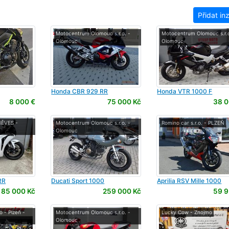
Přidat in
Motocentrum Olomouc s.r.o. -
Motocentrum Olomouc s.r.o
Olomouc
Olomouc
Honda
CBR 929 RR
Honda
VTR 1000 F
8 000 €
75 000 Kč
38 0
NĚVES -
Motocentrum Olomouc s.r.o. -
Romino car s.r.o. - PLZEŇ
Olomouc
RR
Ducati
Sport 1000
Aprilia
RSV Mille 1000
185 000 Kč
259 000 Kč
59 9
 - Plzeň -
Motocentrum Olomouc s.r.o. -
Lucky Cow - Znojmo
Olomouc