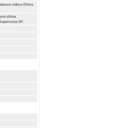
laková vidlice Öhlins
vá slitina.
 Supercorsa SP.