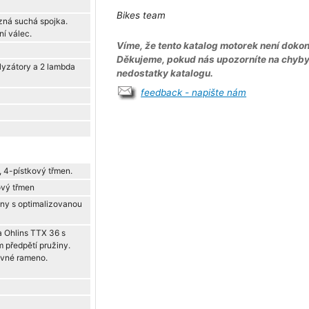
Bikes team
zná suchá spojka.
í válec.
Víme, že tento katalog motorek není dokon
Děkujeme, pokud nás upozorníte na chyb
lyzátory a 2 lambda
nedostatky katalogu.
feedback - napište nám
, 4-pístkový třmen.
ový třmen
tiny s optimalizovanou
a Ohlins TTX 36 s
 předpětí pružiny.
yvné rameno.