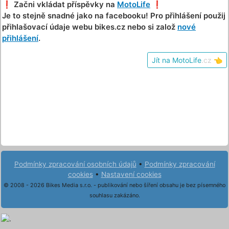
❗️ Začni vkládat příspěvky na
MotoLife
❗️
Je to stejně snadné jako na facebooku! Pro přihlášení použij
přihlašovací údaje webu bikes.cz nebo si založ
nové
přihlášení
.
Jít na MotoLife
.cz
👈
Podmínky zpracování osobních údajů
•
Podmínky zpracování
cookies
•
Nastavení cookies
© 2008 - 2026 Bikes Media s.r.o. - publikování nebo šíření obsahu je bez písemného
souhlasu zakázáno.