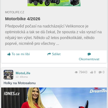
MOTOLIFE.CZ
Motorbike 4/2026
Předpověď počasí na nadcházející Velikonoce je
optimistická a tak se dá čekat, že spousta z vás vyrazí na
nějaký ten výlet. Někdo už letos poněkolikáté, někdo
poprvé, nicméně pro všechny ...
To se mi líbí
Sdílet
Okomentovat
79443
8
0
MotoLife
12. března
Holky na Motosalonu