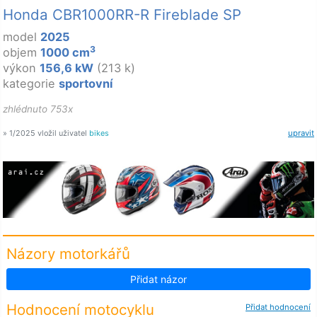
Honda CBR1000RR-R Fireblade SP
model
2025
3
objem
1000 cm
výkon
156,6 kW
(213 k)
kategorie
sportovní
zhlédnuto 753x
» 1/2025 vložil uživatel
bikes
upravit
Názory motorkářů
Přidat názor
Hodnocení motocyklu
Přidat hodnocení