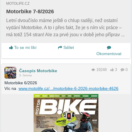
MOTOLIFE.CZ
Motorbike 7-8/2026
Letní dvoučíslo máme ještě o chlup raději, než ostatní
vydání Motorbike. A to i přes fakt, že je s ním víc práce –
má totiž 154 stran! Ale za prvé jsou v době jeho příprav ...
To se mi líbí
Sdílet
Okomentovat
19248
3
0
Časopis Motorbike
3. června
Motorbike 6/2026
Víc na
www.motolife.cz/.../motorbike-6-2026-motorbike-4626