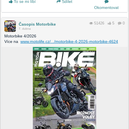
To se mi líbí
Sdílet
Okomentovat
51426
5
0
Časopis Motorbike
7. dubna
Motorbike 4/2026
Více na
www.motolife.cz/.../motorbike-4-2026-motorbike-4624