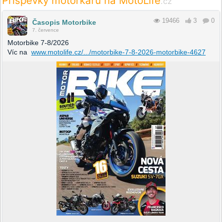
Příspěvky motorkářů na MotoLife
.cz
19466
3
0
Časopis Motorbike
7. července
Motorbike 7-8/2026
Víc na
www.motolife.cz/.../motorbike-7-8-2026-motorbike-4627