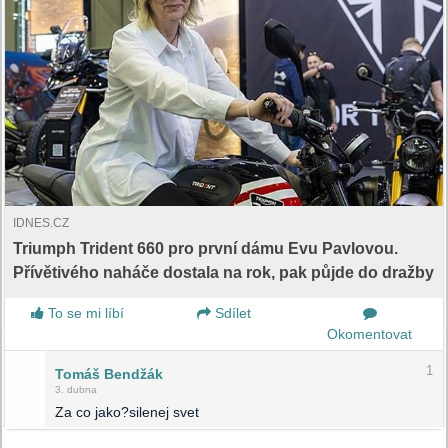
IDNES.CZ
Triumph Trident 660 pro první dámu Evu Pavlovou.
Přívětivého naháče dostala na rok, pak půjde do dražby
To se mi líbí
Sdílet
Okomentovat
1
Tomáš Bendžák
3. dubna
Za co jako?silenej svet