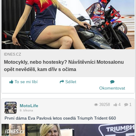
IDNES.CZ
Motocykly, nebo hostesky? Návštěvníci Motosalonu
opět nevěděli, kam dřív s očima
To se mi líbí
Sdílet
Okomentovat
39258
4
1
MotoLife
9. března
První dáma Eva Pavlová letos osedlá Triumph Trident 660