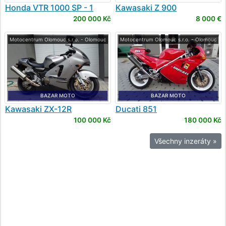
Honda
VTR 1000 SP - 1
Kawasaki
Z 900
200 000 Kč
8 000 €
Motocentrum Olomouc s.r.o. - Olomouc
Motocentrum Olomouc s.r.o. - Olomouc
BAZAR MOTO
BAZAR MOTO
Kawasaki
ZX-12R
Ducati
851
100 000 Kč
180 000 Kč
Všechny inzeráty »