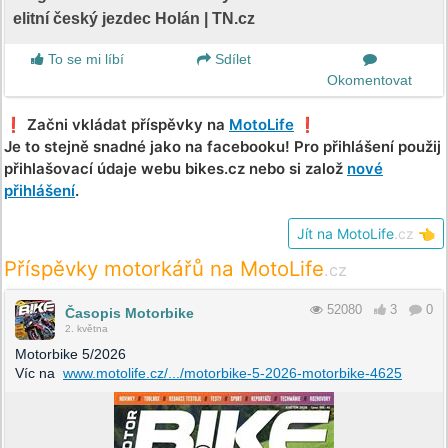
elitní český jezdec Holán | TN.cz
To se mi líbí
Sdílet
Okomentovat
❗️ Začni vkládat příspěvky na
MotoLife
❗️
Je to stejně snadné jako na facebooku! Pro přihlášení použij
přihlašovací údaje webu bikes.cz nebo si založ
nové
přihlášení
.
Jít na MotoLife
.cz
👈
Příspěvky motorkářů na MotoLife
.cz
52080
3
0
Časopis Motorbike
2. května
Motorbike 5/2026
Víc na
www.motolife.cz/.../motorbike-5-2026-motorbike-4625