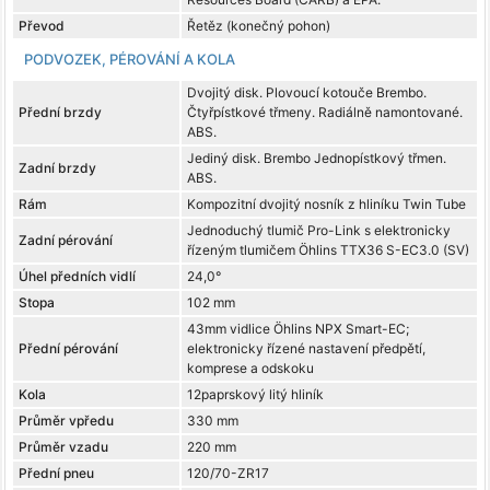
Převod
Řetěz (konečný pohon)
PODVOZEK, PÉROVÁNÍ A KOLA
Dvojitý disk. Plovoucí kotouče Brembo.
Přední brzdy
Čtyřpístkové třmeny. Radiálně namontované.
ABS.
Jediný disk. Brembo Jednopístkový třmen.
Zadní brzdy
ABS.
Rám
Kompozitní dvojitý nosník z hliníku Twin Tube
Jednoduchý tlumič Pro-Link s elektronicky
Zadní pérování
řízeným tlumičem Öhlins TTX36 S-EC3.0 (SV)
Úhel předních vidlí
24,0°
Stopa
102 mm
43mm vidlice Öhlins NPX Smart-EC;
Přední pérování
elektronicky řízené nastavení předpětí,
komprese a odskoku
Kola
12paprskový litý hliník
Průměr vpředu
330 mm
Průměr vzadu
220 mm
Přední pneu
120/70-ZR17