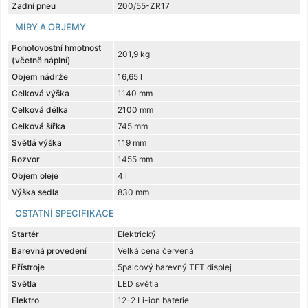
Zadní pneu
200/55-ZR17
MÍRY A OBJEMY
Pohotovostní hmotnost
201,9 kg
(včetně náplní)
Objem nádrže
16,65 l
Celková výška
1140 mm
Celková délka
2100 mm
Celková šířka
745 mm
Světlá výška
119 mm
Rozvor
1455 mm
Objem oleje
4 l
Výška sedla
830 mm
OSTATNÍ SPECIFIKACE
Startér
Elektrický
Barevná provedení
Velká cena červená
Přístroje
5palcový barevný TFT displej
Světla
LED světla
Elektro
12-2 Li-ion baterie