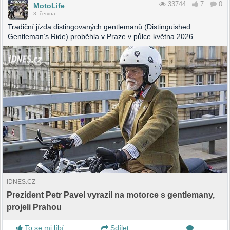
33744
7
0
MotoLife
3. června
Tradiční jízda distingovaných gentlemanů (Distinguished
Gentleman’s Ride) proběhla v Praze v půlce května 2026
IDNES.CZ
Prezident Petr Pavel vyrazil na motorce s gentlemany,
projeli Prahou
To se mi líbí
Sdílet