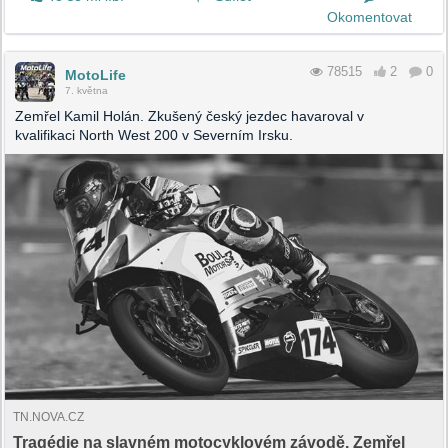
Okomentovat
78515
2
0
MotoLife
7. května
Zemřel Kamil Holán. Zkušený český jezdec havaroval v
kvalifikaci North West 200 v Severním Irsku.
TN.NOVA.CZ
Tragédie na slavném motocyklovém závodě. Zemřel