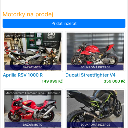
Motorky na prodej
Přidat inzerát
Lucky Cow - Znojmo
BAZAR MOTO
SOUKROMÁ INZERCE
Aprilia
RSV 1000 R
Ducati
Streetfighter V4
149 999 Kč
359 000 Kč
Motocentrum Olomouc s.r.o. - Olomouc
BAZAR MOTO
SOUKROMÁ INZERCE