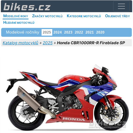
Modelové roky
Značky motocyklů
Kategorie motocyklů
Objemové třídy
Hledání motocyklů
Modelové ročníky
2025
2024
2023
2022
2021
2020
Katalog motocyklů
»
2025
»
Honda CBR1000RR-R Fireblade SP