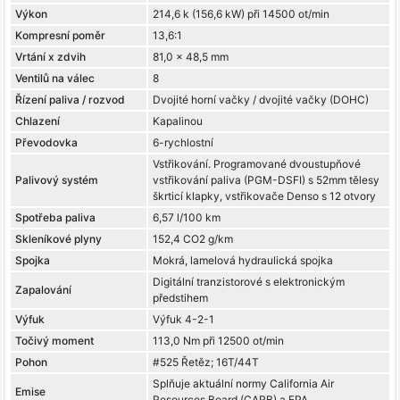
Výkon
214,6 k (156,6 kW) při 14500 ot/min
Kompresní poměr
13,6:1
Vrtání x zdvih
81,0 x 48,5 mm
Ventilů na válec
8
Řízení paliva / rozvod
Dvojité horní vačky / dvojité vačky (DOHC)
Chlazení
Kapalinou
Převodovka
6-rychlostní
Vstřikování. Programované dvoustupňové
Palivový systém
vstřikování paliva (PGM-DSFI) s 52mm tělesy
škrticí klapky, vstřikovače Denso s 12 otvory
Spotřeba paliva
6,57 l/100 km
Skleníkové plyny
152,4 CO2 g/km
Spojka
Mokrá, lamelová hydraulická spojka
Digitální tranzistorové s elektronickým
Zapalování
předstihem
Výfuk
Výfuk 4-2-1
Točivý moment
113,0 Nm při 12500 ot/min
Pohon
#525 Řetěz; 16T/44T
Splňuje aktuální normy California Air
Emise
Resources Board (CARB) a EPA.