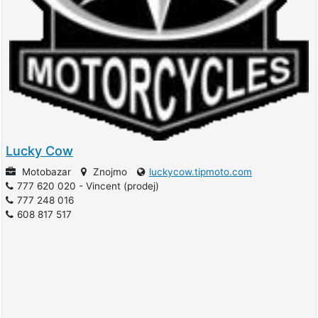
Lucky Cow
Motobazar
Znojmo
luckycow.tipmoto.com
777 620 020 - Vincent (prodej)
777 248 016
608 817 517