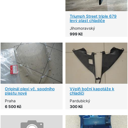
Triumph Street triple 679
levý plast chladiče
Jihomoravský
999 Kč
Originál plexi vč. spodního
Výplň boční kapotáže k
plastu nové
chladiči
Praha
Pardubický
6 500 Kč
300 Kč