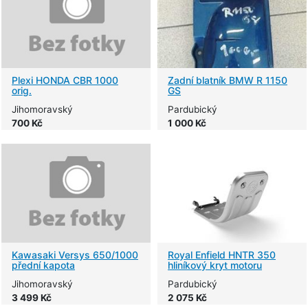
Plexi HONDA CBR 1000
Zadní blatník BMW R 1150
orig.
GS
Jihomoravský
Pardubický
700 Kč
1 000 Kč
Kawasaki Versys 650/1000
Royal Enfield HNTR 350
přední kapota
hliníkový kryt motoru
Jihomoravský
Pardubický
3 499 Kč
2 075 Kč