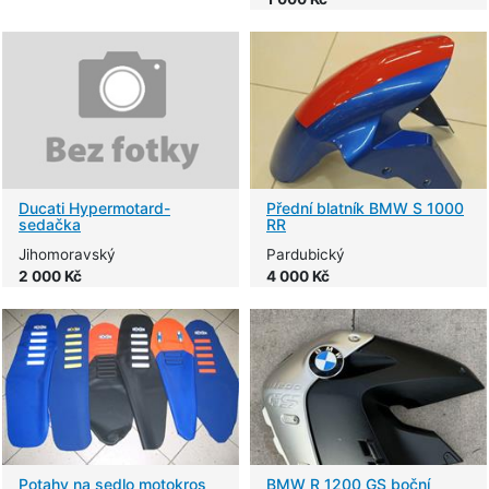
Ducati Hypermotard-
Přední blatník BMW S 1000
sedačka
RR
Jihomoravský
Pardubický
2 000 Kč
4 000 Kč
Potahy na sedlo motokros
BMW R 1200 GS boční