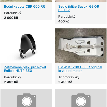
Boční kapota CBR 600 RR
Sedlo řidiče Suzuki GSX-R
600 K7
Pardubický
Pardubický
2 000 Kč
400 Kč
Zatmavené plexi pro Royal
BMW R 1200 GS LC originál
Enfield HNTR 350
kryt pod motor
Pardubický
Jihomoravský
2 492 Kč
2 499 Kč