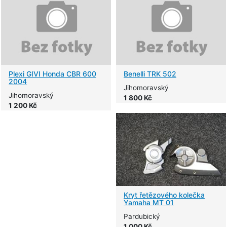
Plexi GIVI Honda CBR 600
Benelli TRK 502
2004
Jihomoravský
Jihomoravský
1 800 Kč
1 200 Kč
Kryt řetězového kolečka
Yamaha MT 01
Pardubický
1 000 Kč