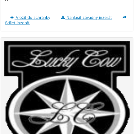
Vložit do schránky
Nahlásit závadný inzerát
Sdílet inzerát