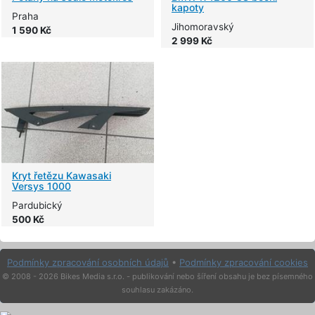
kapoty
Praha
Jihomoravský
1 590 Kč
2 999 Kč
Kryt řetězu Kawasaki
Versys 1000
Pardubický
500 Kč
Podmínky zpracování osobních údajů
•
Podmínky zpracování cookies
© 2008 - 2026 Bikes Media s.r.o. - publikování nebo šíření obsahu je bez písemného
souhlasu zakázáno.