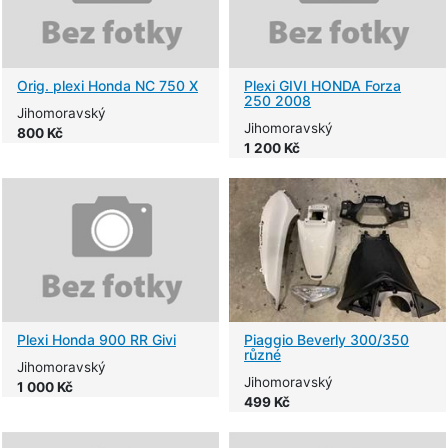
Orig. plexi Honda NC 750 X
Plexi GIVI HONDA Forza
250 2008
Jihomoravský
Jihomoravský
800 Kč
1 200 Kč
Plexi Honda 900 RR Givi
Piaggio Beverly 300/350
různé
Jihomoravský
Jihomoravský
1 000 Kč
499 Kč