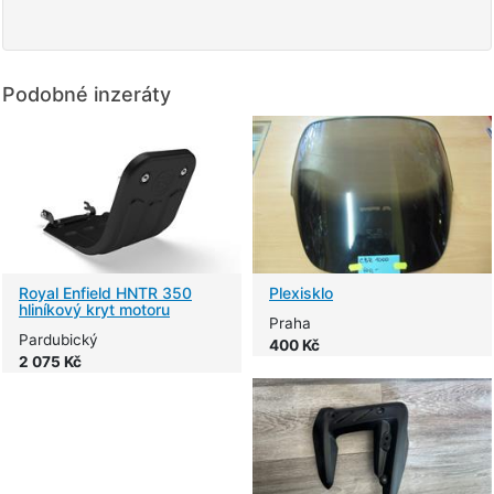
Podobné inzeráty
Royal Enfield HNTR 350
Plexisklo
hliníkový kryt motoru
Praha
Pardubický
400 Kč
2 075 Kč