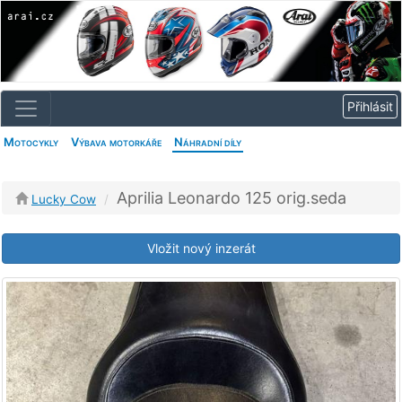
Motocykly
Výbava motorkáře
Náhradní díly
Aprilia Leonardo 125 orig.seda
Lucky Cow
Vložit nový inzerát