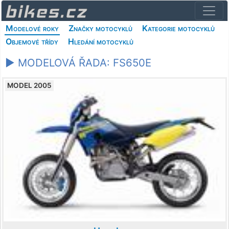
Modelové roky
Značky motocyklů
Kategorie motocyklů
Objemové třídy
Hledání motocyklů
► MODELOVÁ ŘADA: FS650E
MODEL 2005