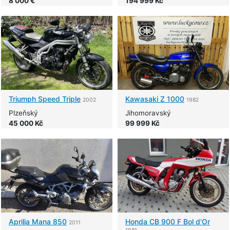
8 000 €
194 999 Kč
Triumph
Speed Triple
Kawasaki
Z 1000
2002
1982
Plzeňský
Jihomoravský
45 000 Kč
99 999 Kč
Aprilia
Mana 850
Honda
CB 900 F Bol d'Or
2011