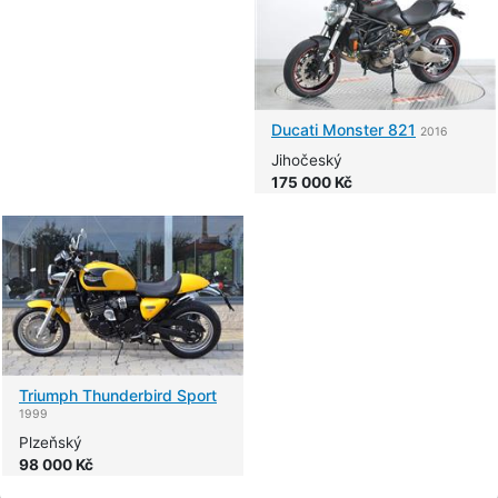
Ducati
Monster 821
2016
Jihočeský
175 000 Kč
Triumph
Thunderbird Sport
1999
Plzeňský
98 000 Kč