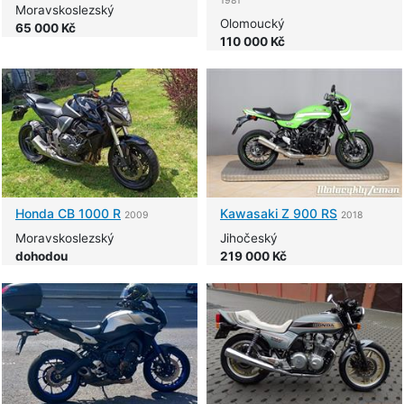
1981
Moravskoslezský
Olomoucký
65 000 Kč
110 000 Kč
Honda
CB 1000 R
Kawasaki
Z 900 RS
2009
2018
Moravskoslezský
Jihočeský
dohodou
219 000 Kč