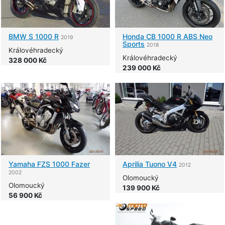
BMW
S 1000 R
Honda
CB 1000 R ABS Neo
2019
Sports
2018
Královéhradecký
Královéhradecký
328 000 Kč
239 000 Kč
Yamaha
FZS 1000 Fazer
Aprilia
Tuono V4
2012
2002
Olomoucký
Olomoucký
139 900 Kč
56 900 Kč