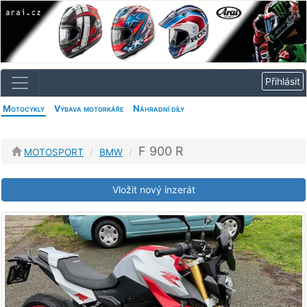
Motocykly
Výbava motorkáře
Náhradní díly
F 900 R
MOTOSPORT
BMW
Vložit nový inzerát