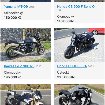
Yamaha
MT-09
Honda
CB 900 F Bol d'Or
2016
1981
Středočeský
Olomoucký
150 000 Kč
110 000 Kč
Kawasaki
Z 900 RS
Honda
CB 1000 RA
2020
2022
Olomoucký
Ústecký
195 000 Kč
325 000 Kč