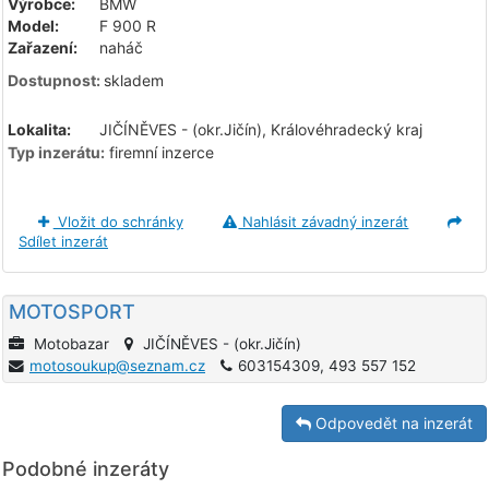
Výrobce:
BMW
Model:
F 900 R
Zařazení:
naháč
Dostupnost:
skladem
Lokalita:
JIČÍNĚVES - (okr.Jičín), Královéhradecký kraj
Typ inzerátu:
firemní inzerce
Vložit do schránky
Nahlásit závadný inzerát
Sdílet inzerát
MOTOSPORT
Motobazar
JIČÍNĚVES - (okr.Jičín)
motosoukup@seznam.cz
603154309, 493 557 152
Odpovedět na inzerát
Podobné inzeráty