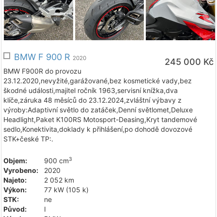
BMW F 900 R
2020
245 000 Kč
BMW F900R do provozu
23.12.2020,nevyžité,garážované,bez kosmetické vady,bez
škodné události,majitel ročník 1963,servisní knížka,dva
klíče,záruka 48 měsíců do 23.12.2024,zvláštní výbavy z
výroby:Adaptivní světlo do zatáček,Denní světlomet,Deluxe
Headlight,Paket K100RS Motosport-Deasing,Kryt tandemové
sedlo,Konektivita,doklady k přihlášení,po dohodě dovozové
STK+české TP:.
3
Objem:
900 cm
Vyrobeno:
2020
Najeto:
2 052 km
Výkon:
77 kW (105 k)
STK:
ne
Původ:
I