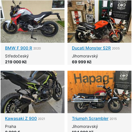
BMW
F 900 R
Ducati
Monster S2R
2020
2005
Středočeský
Jihomoravský
219 000 Kč
69 999 Kč
Kawasaki
Z 900
Triumph
Scrambler
2021
2015
Praha
Jihomoravský