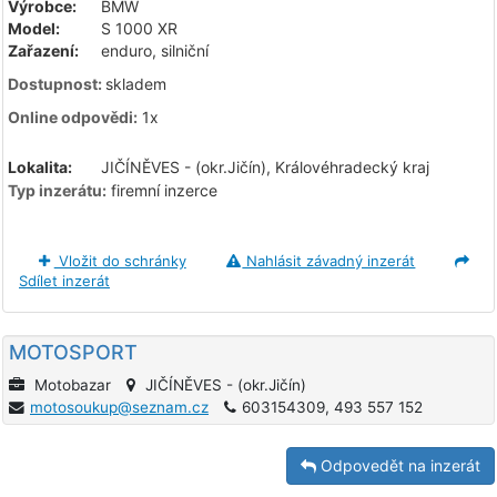
Výrobce:
BMW
Model:
S 1000 XR
Zařazení:
enduro, silniční
Dostupnost:
skladem
Online odpovědi:
1x
Lokalita:
JIČÍNĚVES - (okr.Jičín), Královéhradecký kraj
Typ inzerátu:
firemní inzerce
Vložit do schránky
Nahlásit závadný inzerát
Sdílet inzerát
MOTOSPORT
Motobazar
JIČÍNĚVES - (okr.Jičín)
motosoukup@seznam.cz
603154309, 493 557 152
Odpovedět na inzerát