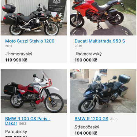
Moto Guzzi
Stelvio 1200
Ducati
Multistrada 950 S
2011
2019
Jihomoravský
Jihomoravský
119 999 Kč
190 000 Kč
BMW
R 100 GS Paris -
BMW
R 1200 GS
2005
Dakar
1993
Středočeský
Pardubický
104 000 Kč