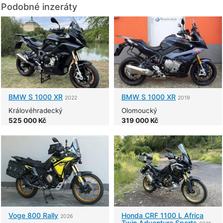
Podobné inzeráty
BMW
S 1000 XR
BMW
S 1000 XR
2022
2019
Královéhradecký
Olomoucký
525 000 Kč
319 000 Kč
Voge
800 Rally
Honda
CRF 1100 L Africa
2026
Twin Adventure Sports