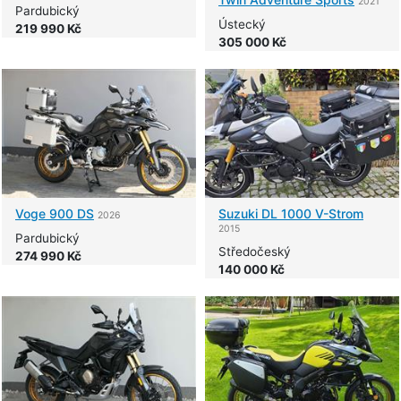
2021
Pardubický
Ústecký
219 990 Kč
305 000 Kč
Voge
900 DS
Suzuki
DL 1000 V-Strom
2026
2015
Pardubický
Středočeský
274 990 Kč
140 000 Kč