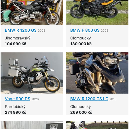
BMW
R 1200 GS
BMW
F 800 GS
2005
2008
Jihomoravský
Olomoucký
104 999 Kč
130 000 Kč
Voge
900 DS
BMW
R 1200 GS LC
2026
2015
Pardubický
Olomoucký
274 990 Kč
269 000 Kč