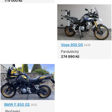
179 000 Kč
Voge
900 DS
2026
Pardubický
274 990 Kč
BMW
F 850 GS
2022
Jihočeský