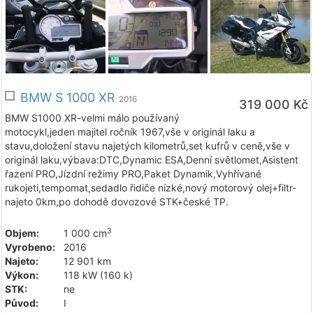
BMW S 1000 XR
2016
319 000 Kč
BMW S1000 XR-velmi málo používaný
motocykl,jeden majitel ročník 1967,vše v originál laku a
stavu,doložení stavu najetých kilometrů,set kufrů v ceně,vše v
originál laku,výbava:DTC,Dynamic ESA,Denní světlomet,Asistent
řazení PRO,Jízdní režimy PRO,Paket Dynamik,Vyhřívané
rukojeti,tempomat,sedadlo řidiče nízké,nový motorový olej+filtr-
najeto 0km,po dohodě dovozové STK+české TP.
3
Objem:
1 000 cm
Vyrobeno:
2016
Najeto:
12 901 km
Výkon:
118 kW (160 k)
STK:
ne
Původ:
I