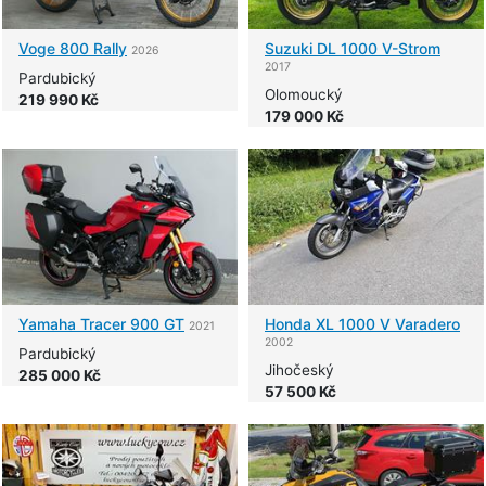
Voge
800 Rally
Suzuki
DL 1000 V-Strom
2026
2017
Pardubický
Olomoucký
219 990 Kč
179 000 Kč
Yamaha
Tracer 900 GT
Honda
XL 1000 V Varadero
2021
2002
Pardubický
Jihočeský
285 000 Kč
57 500 Kč