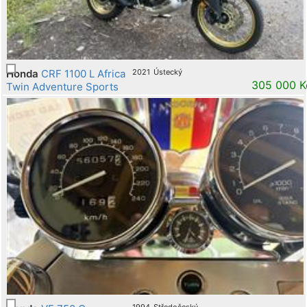
Honda
CRF 1100 L Africa
2021
Ústecký
305 000 K
Twin Adventure Sports
1994
Středočeský