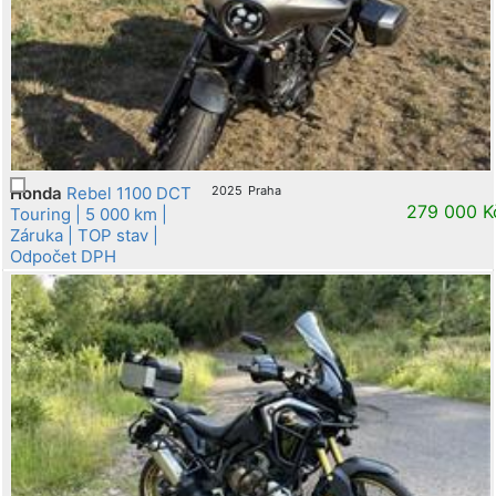
Honda
Rebel 1100 DCT
2025
Praha
279 000 K
Touring | 5 000 km |
Záruka | TOP stav |
Odpočet DPH