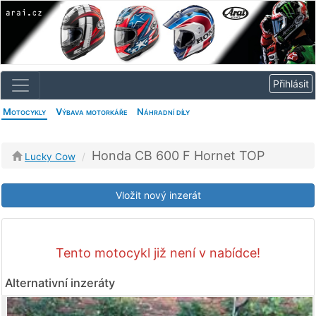
Motocykly
Výbava motorkáře
Náhradní díly
Honda CB 600 F Hornet TOP
Lucky Cow
Vložit nový inzerát
Tento motocykl již není v nabídce!
Alternativní inzeráty