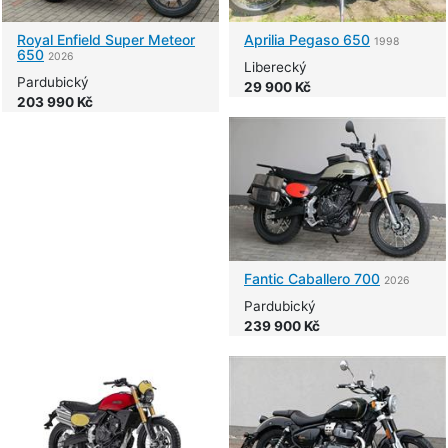
Royal Enfield
Super Meteor
Aprilia
Pegaso 650
1998
650
2026
Liberecký
Pardubický
29 900 Kč
203 990 Kč
Fantic
Caballero 700
2026
Pardubický
239 900 Kč