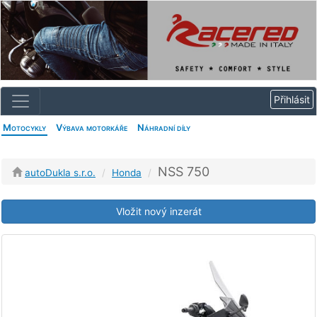
Motocykly
Výbava motorkáře
Náhradní díly
NSS 750
autoDukla s.r.o.
Honda
Vložit nový inzerát