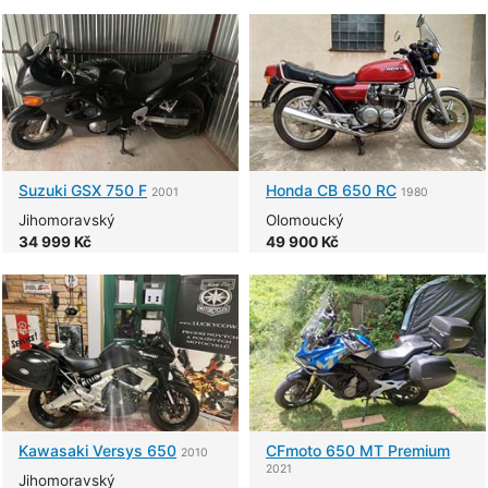
Suzuki
GSX 750 F
Honda
CB 650 RC
2001
1980
Jihomoravský
Olomoucký
34 999 Kč
49 900 Kč
Kawasaki
Versys 650
CFmoto
650 MT Premium
2010
2021
Jihomoravský