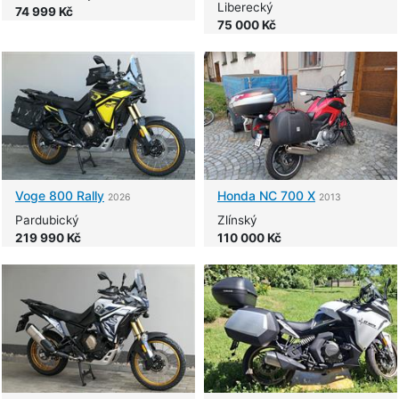
Liberecký
74 999 Kč
75 000 Kč
Voge
800 Rally
Honda
NC 700 X
2026
2013
Pardubický
Zlínský
219 990 Kč
110 000 Kč