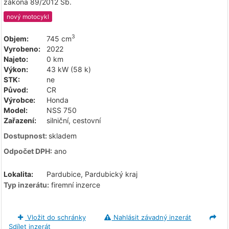
zákona 89/2012 Sb.
nový motocykl
3
Objem:
745 cm
Vyrobeno:
2022
Najeto:
0 km
Výkon:
43 kW (58 k)
STK:
ne
Původ:
CR
Výrobce:
Honda
Model:
NSS 750
Zařazení:
silniční, cestovní
Dostupnost:
skladem
Odpočet DPH:
ano
Lokalita:
Pardubice, Pardubický kraj
Typ inzerátu:
firemní inzerce
Vložit do schránky
Nahlásit závadný inzerát
Sdílet inzerát