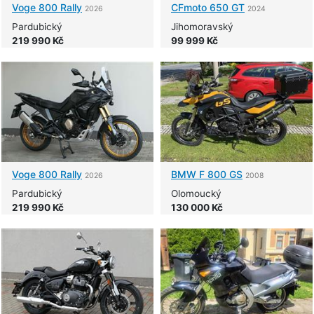
Voge
800 Rally
CFmoto
650 GT
2026
2024
Pardubický
Jihomoravský
219 990 Kč
99 999 Kč
Voge
800 Rally
BMW
F 800 GS
2026
2008
Pardubický
Olomoucký
219 990 Kč
130 000 Kč