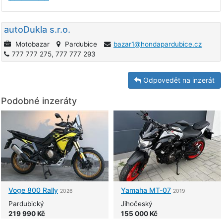
autoDukla s.r.o.
Motobazar
Pardubice
bazar1@hondapardubice.cz
777 777 275, 777 777 293
Odpovedět na inzerát
Podobné inzeráty
Voge
800 Rally
Yamaha
MT-07
2026
2019
Pardubický
Jihočeský
219 990 Kč
155 000 Kč