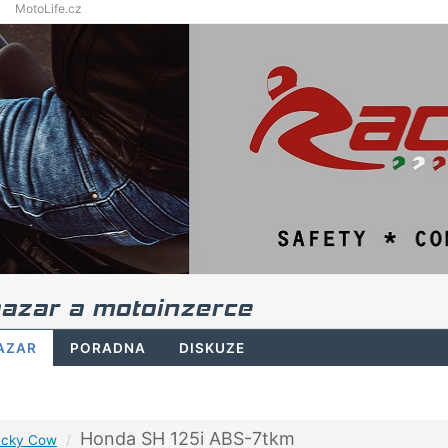
MotoLife.cz
azar a motoinzerce
AZAR
PORADNA
DISKUZE
Honda SH 125i ABS-7tkm
ucky Cow