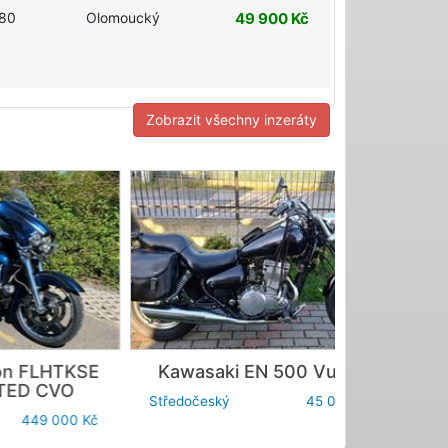
80
Olomoucký
49 900 Kč
Zobrazit všechny inzeráty
KSE
Kawasaki
EN 500 Vulcan
Lonc
O
Středočeský
45 000 Kč
Pardubický
00 Kč