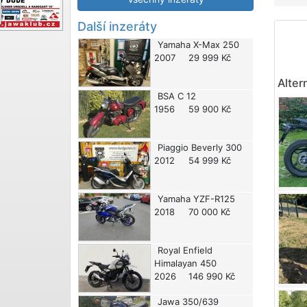
Další inzeráty
Yamaha
X-Max 250
2007
29 999 Kč
Alter
BSA
C 12
1956
59 900 Kč
Piaggio
Beverly 300
2012
54 999 Kč
Yamaha
YZF-R125
2018
70 000 Kč
Royal Enfield
Himalayan 450
2026
146 990 Kč
Jawa
350/639