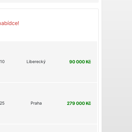
nabídce!
10
Liberecký
90 000 Kč
25
Praha
279 000 Kč