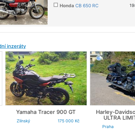
Honda
CB 650 RC
19
ní inzeráty
amaha
Tracer 900 GT
Harley-Davidson
FLHT
ULTRA LIMITED CV
línský
175 000 Kč
Praha
449 0