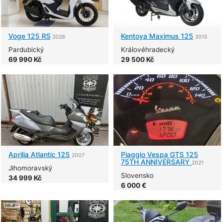
Voge
125 RS
Kentoya
Maximus 125
2026
2015
Pardubický
Královéhradecký
69 990 Kč
29 500 Kč
Aprilia
Atlantic 125
Piaggio
Vespa GTS 125
2007
75TH ANNIVERSARY
2021
Jihomoravský
Slovensko
34 999 Kč
6 000 €