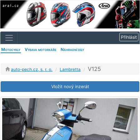
Motocykly
Výbava motorkáře
Náhradní díly
V125
auto-pech.cz, s. r. o.
Lambretta
Vložit nový inzerát