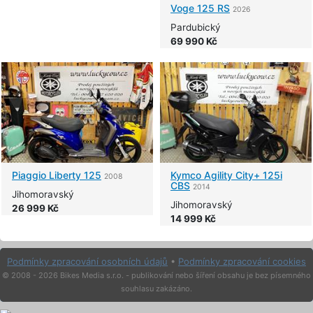
Voge
125 RS
2026
Pardubický
69 990 Kč
Piaggio
Liberty 125
Kymco
Agility City+ 125i
2008
CBS
2014
Jihomoravský
Jihomoravský
26 999 Kč
14 999 Kč
Podmínky zpracování osobních údajů
•
Podmínky zpracování cookies
© 2008 - 2026 Bikes Media s.r.o. - publikování nebo šíření obsahu je bez písemného
souhlasu zakázáno.