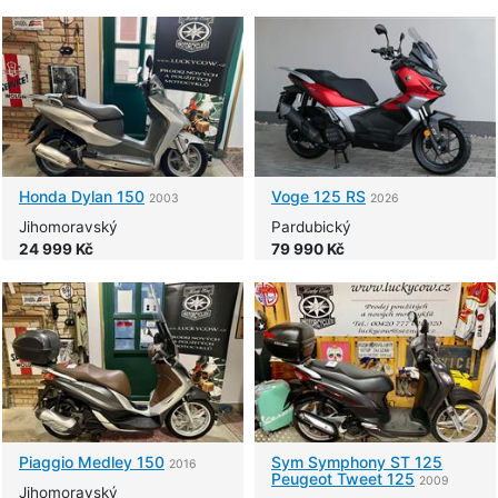
Honda
Dylan 150
Voge
125 RS
2003
2026
Jihomoravský
Pardubický
24 999 Kč
79 990 Kč
Piaggio
Medley 150
Sym
Symphony ST 125
2016
Peugeot Tweet 125
2009
Jihomoravský