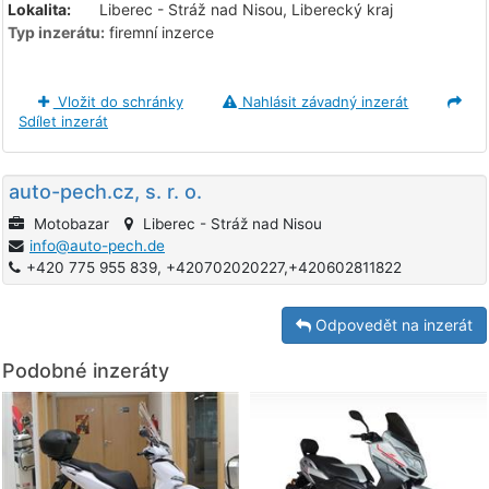
Lokalita:
Liberec - Stráž nad Nisou, Liberecký kraj
Typ inzerátu:
firemní inzerce
Vložit do schránky
Nahlásit závadný inzerát
Sdílet inzerát
auto-pech.cz, s. r. o.
Motobazar
Liberec - Stráž nad Nisou
info@auto-pech.de
+420 775 955 839, +420702020227,+420602811822
Odpovedět na inzerát
Podobné inzeráty