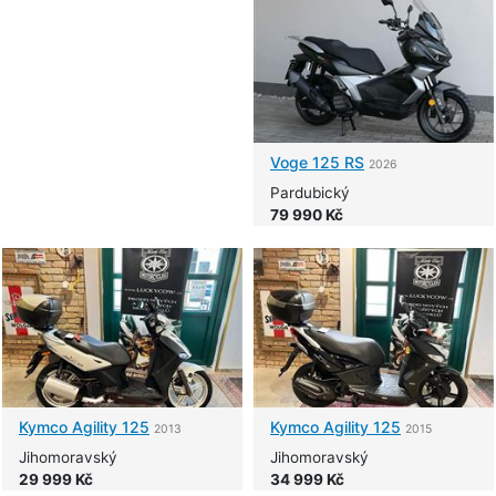
Voge
125 RS
2026
Pardubický
79 990 Kč
Kymco
Agility 125
Kymco
Agility 125
2013
2015
Jihomoravský
Jihomoravský
29 999 Kč
34 999 Kč