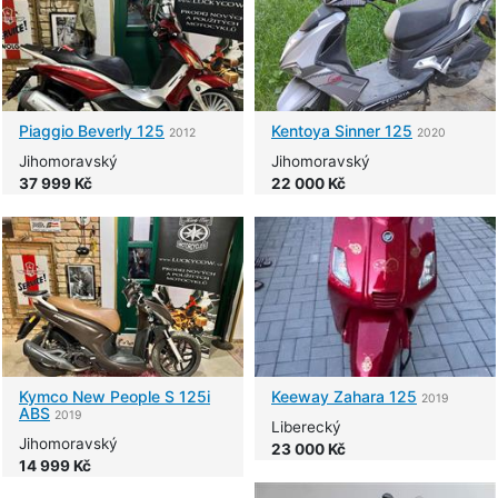
Piaggio
Beverly 125
Kentoya
Sinner 125
2012
2020
Jihomoravský
Jihomoravský
37 999 Kč
22 000 Kč
Kymco
New People S 125i
Keeway
Zahara 125
2019
ABS
2019
Liberecký
Jihomoravský
23 000 Kč
14 999 Kč