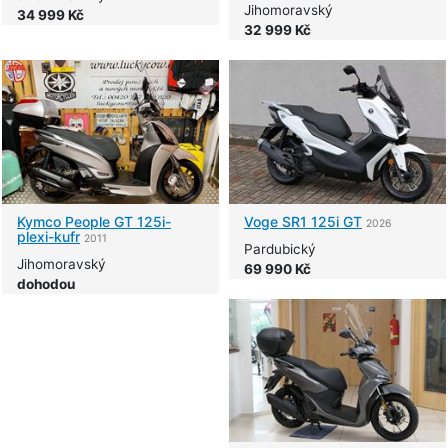
Jihomoravský
34 999 Kč
32 999 Kč
Kymco
People GT 125i-
Voge
SR1 125i GT
2026
plexi-kufr
2011
Pardubický
Jihomoravský
69 990 Kč
dohodou