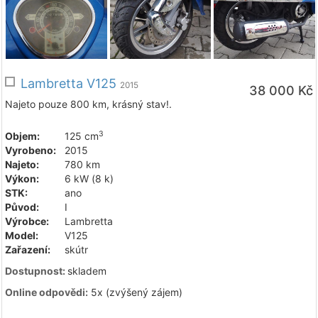
Lambretta V125
2015
38 000 Kč
Najeto pouze 800 km, krásný stav!.
3
Objem:
125 cm
Vyrobeno:
2015
Najeto:
780 km
Výkon:
6 kW (8 k)
STK:
ano
Původ:
I
Výrobce:
Lambretta
Model:
V125
Zařazení:
skútr
Dostupnost:
skladem
Online odpovědi:
5x (zvýšený zájem)