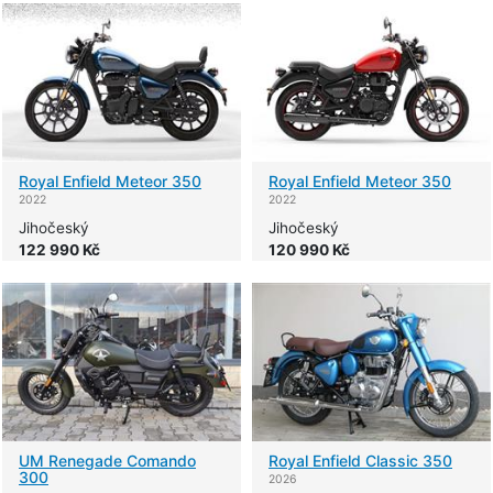
Royal Enfield
Meteor 350
Royal Enfield
Meteor 350
2022
2022
Jihočeský
Jihočeský
122 990 Kč
120 990 Kč
UM
Renegade Comando
Royal Enfield
Classic 350
300
2026