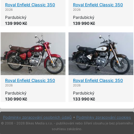
Royal Enfield
Classic 350
Royal Enfield
Classic 350
2026
2026
Pardubický
Pardubický
139 990 Kč
139 990 Kč
Royal Enfield
Classic 350
Royal Enfield
Classic 350
2026
2026
Pardubický
Pardubický
130 990 Kč
133 990 Kč
Podmínky zpracování osobních údajů
•
Podmínky zpracování cookies
© 2008 - 2026 Bikes Media s.r.o. - publikování nebo šíření obsahu je bez písemného
souhlasu zakázáno.