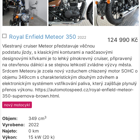
Royal Enfield Meteor 350
2022
124 990 Kč
Všestraný cruiser Meteor představuje věčnou
podstatu jízdy, s klasickými konturami a nadčasovými
designovými křivkami je to lehký plnokrevný cruiser, připravený
na otevřenou dálnici a se stejnou lehkostí zvládne výzvy města.
Srdcem Meteoru je zcela nový vzduchem chlazený motor SOHC o
objemu 349ccm s charakteristickým dlouhým zdvihem a
elektronickým systémem vstřikování paliva, který zajišťuje plynulý
přenos výkonu. https://automotospeed.cz/royal-enfield-meteor-
350-supernova-brown.html.
nový motocykl
3
Objem:
349 cm
Vyrobeno:
2022
Najeto:
0 km
Výkon:
15 kW (20 k)