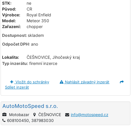
STK:
ne
Původ:
CR
Výrobce:
Royal Enfield
Model:
Meteor 350
Zařazení:
chopper
Dostupnost:
skladem
Odpočet DPH:
ano
Lokalita:
ČEŠNOVICE, Jihočeský kraj
Typ inzerátu:
firemní inzerce
Vložit do schránky
Nahlásit závadný inzerát
Sdílet inzerát
AutoMotoSpeed s.r.o.
Motobazar
ČEŠNOVICE
info@motospeed.cz
608100450, 387983030