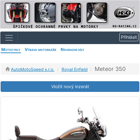
Motocykly
Výbava motorkáře
Náhradní díly
Meteor 350
AutoMotoSpeed s.r.o.
Royal Enfield
Vložit nový inzerát