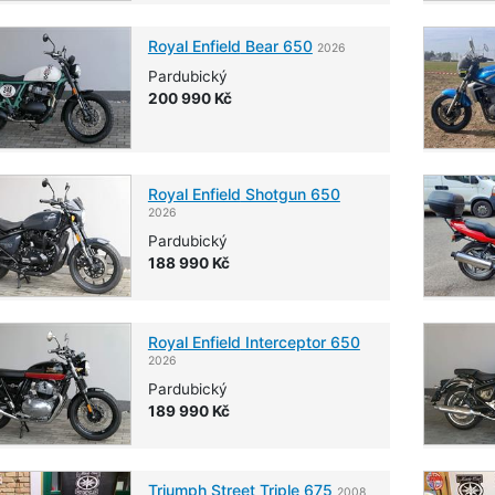
Royal Enfield
Bear 650
2026
Pardubický
200 990 Kč
Royal Enfield
Shotgun 650
2026
Pardubický
188 990 Kč
Royal Enfield
Interceptor 650
2026
Pardubický
189 990 Kč
Triumph
Street Triple 675
2008