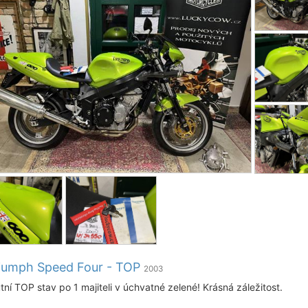
iumph Speed Four - TOP
2003
tní TOP stav po 1 majiteli v úchvatné zelené! Krásná záležitost.