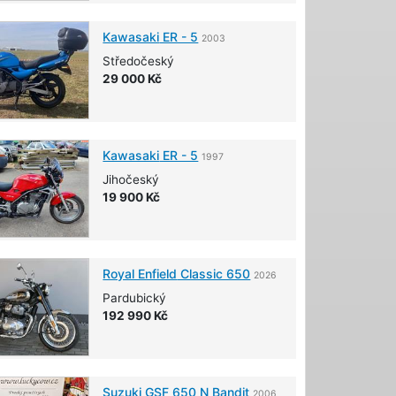
Kawasaki
ER - 5
2003
Středočeský
29 000 Kč
Kawasaki
ER - 5
1997
Jihočeský
19 900 Kč
Royal Enfield
Classic 650
2026
Pardubický
192 990 Kč
Suzuki
GSF 650 N Bandit
2006