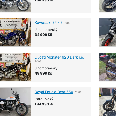
Kawasaki
ER - 5
2000
Jihomoravský
34 999 Kč
Ducati
Monster 620 Dark i.e.
2003
Jihomoravský
49 999 Kč
Royal Enfield
Bear 650
2026
Pardubický
194 990 Kč