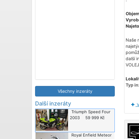
Objem
Vyrob
Najeto
Naše m
najetý
pomůže
další
VOLEJ
Lokali
Typ in
Všechny inzeráty
Další inzeráty
V
Triumph
Speed Four
2003
59 999 Kč
Royal Enfield
Meteor