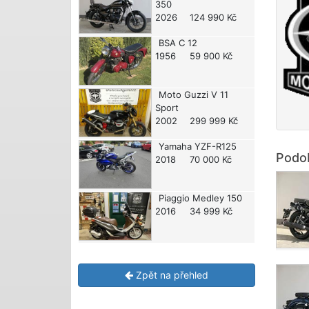
350
2026
124 990 Kč
BSA
C 12
1956
59 900 Kč
Moto Guzzi
V 11
Sport
2002
299 999 Kč
Yamaha
YZF-R125
Podob
2018
70 000 Kč
Piaggio
Medley 150
2016
34 999 Kč
Zpět na přehled