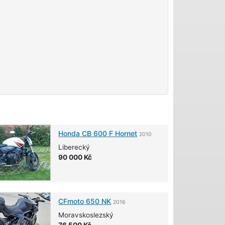
Honda
CB 600 F Hornet
2010
Liberecký
90 000 Kč
CFmoto
650 NK
2016
Moravskoslezský
76 500 Kč