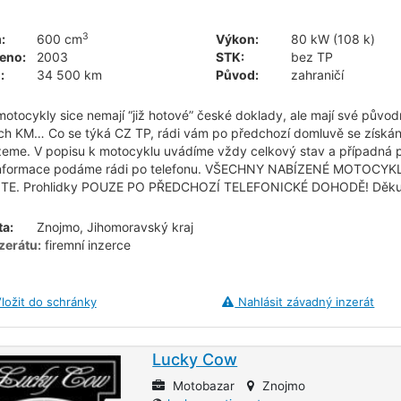
3
:
600 cm
Výkon:
80 kW (108 k)
eno:
2003
STK:
bez TP
:
34 500 km
Původ:
zahraničí
otocykly sice nemají “již hotové” české doklady, ale mají své původní
ch KM… Co se týká CZ TP, rádi vám po předchozí domluvě se získán
me. V popisu k motocyklu uvádíme vždy celkový stav a případná po
 informace podáme rádi po telefonu. VŠECHNY NABÍZENÉ MOTOCYK
TE. Prohlidky POUZE PO PŘEDCHOZÍ TELEFONICKÉ DOHODĚ! Děku
ta:
Znojmo, Jihomoravský kraj
zerátu:
firemní inzerce
ložit do schránky
Nahlásit závadný inzerát
Lucky Cow
Motobazar
Znojmo