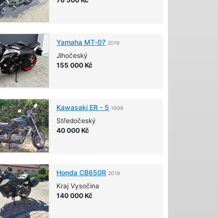
Yamaha
MT-07
2019
Jihočeský
155 000 Kč
Kawasaki
ER - 5
1996
Středočeský
40 000 Kč
Honda
CB650R
2019
Kraj Vysočina
140 000 Kč