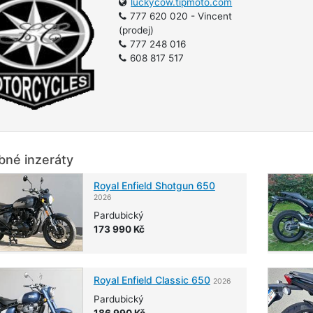
luckycow.tipmoto.com
777 620 020 - Vincent
(prodej)
777 248 016
608 817 517
né inzeráty
Royal Enfield
Shotgun 650
2026
Pardubický
173 990 Kč
Royal Enfield
Classic 650
2026
Pardubický
186 990 Kč