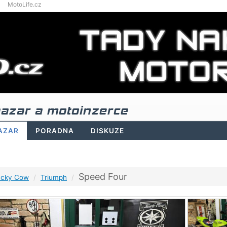
MotoLife.cz
azar a motoinzerce
AZAR
PORADNA
DISKUZE
Speed Four
ucky Cow
Triumph