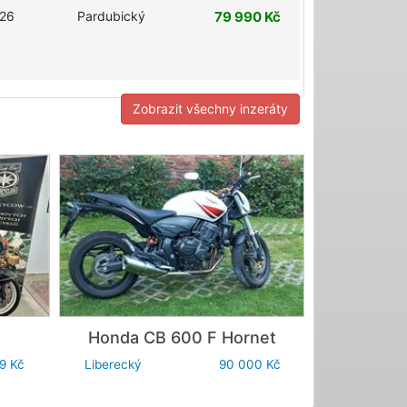
26
Pardubický
79 990 Kč
Zobrazit všechny inzeráty
Honda
CB 600 F Hornet
Benelli
9 Kč
Liberecký
90 000 Kč
Jihomoravsk