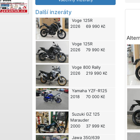
Další inzeráty
Voge
125R
2026
69 990 Kč
Alter
Voge
125R
2026
79 990 Kč
Voge
800 Rally
2026
219 990 Kč
Yamaha
YZF-R125
2018
70 000 Kč
Suzuki
GZ 125
Marauder
2000
37 999 Kč
Jawa
350/639