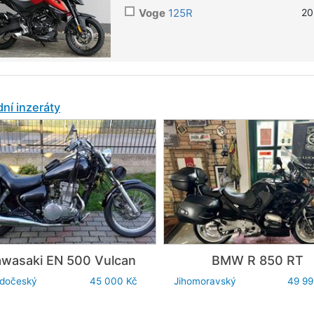
Voge
125R
20
ní inzeráty
awasaki
EN 500 Vulcan
BMW
R 850 RT
edočeský
45 000 Kč
Jihomoravský
49 99