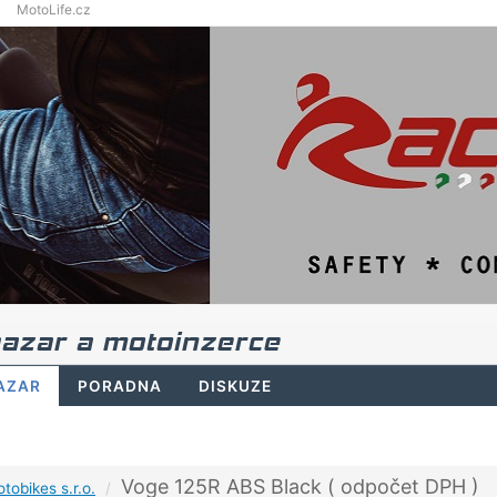
MotoLife.cz
azar a motoinzerce
AZAR
PORADNA
DISKUZE
Voge 125R ABS Black ( odpočet DPH )
tobikes s.r.o.