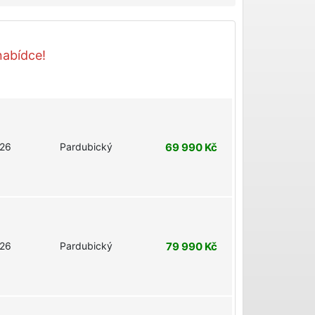
nabídce!
26
Pardubický
69 990 Kč
26
Pardubický
79 990 Kč