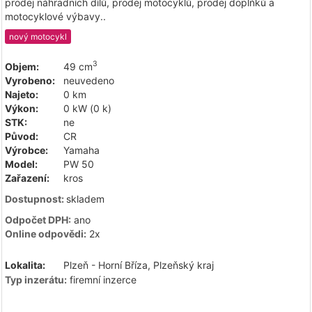
prodej náhradních dílů, prodej motocyklů, prodej doplňků a
motocyklové výbavy..
nový motocykl
3
Objem:
49 cm
Vyrobeno:
neuvedeno
Najeto:
0 km
Výkon:
0 kW (0 k)
STK:
ne
Původ:
CR
Výrobce:
Yamaha
Model:
PW 50
Zařazení:
kros
Dostupnost:
skladem
Odpočet DPH:
ano
Online odpovědi:
2x
Lokalita:
Plzeň - Horní Bříza, Plzeňský kraj
Typ inzerátu:
firemní inzerce