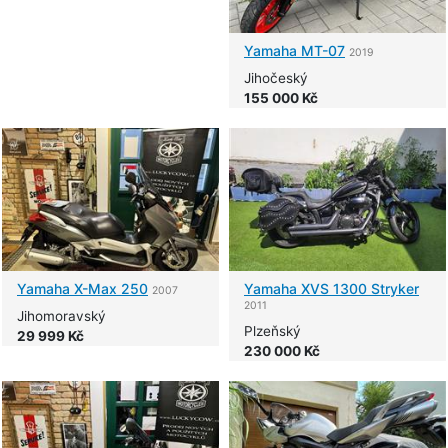
Yamaha
MT-07
2019
Jihočeský
155 000 Kč
Yamaha
X-Max 250
Yamaha
XVS 1300 Stryker
2007
2011
Jihomoravský
Plzeňský
29 999 Kč
230 000 Kč