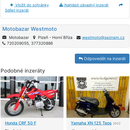
Vložit do schránky
Nahlásit závadný inzerát
Sdílet inzerát
Motobazar Westmoto
Motobazar
Plzeň - Horní Bříza
westmoto@seznam.cz
720209055, 377320886
Odpovedět na inzerát
Podobné inzeráty
Honda
CRF 50 F
Yamaha
XN 125 Teos
2002