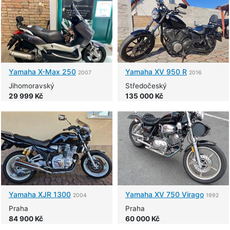
Yamaha
X-Max 250
Yamaha
XV 950 R
2007
2016
Jihomoravský
Středočeský
29 999 Kč
135 000 Kč
Yamaha
XJR 1300
Yamaha
XV 750 Virago
2004
1992
Praha
Praha
84 900 Kč
60 000 Kč