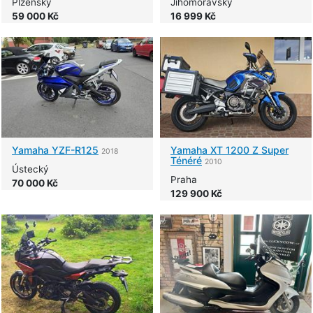
Plzeňský
Jihomoravský
59 000 Kč
16 999 Kč
Yamaha
YZF-R125
Yamaha
XT 1200 Z Super
2018
Ténéré
2010
Ústecký
Praha
70 000 Kč
129 900 Kč