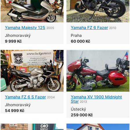
Yamaha
Majesty 125
Yamaha
FZ 6 Fazer
2005
2010
Jihomoravský
Praha
9 999 Kč
60 000 Kč
Yamaha
FZ 6 S Fazer
Yamaha
XV 1900 Midnight
2004
Star
2013
Jihomoravský
Ústecký
54 999 Kč
259 000 Kč