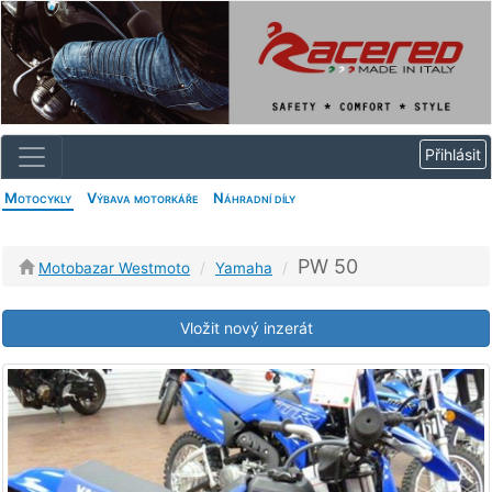
Motocykly
Výbava motorkáře
Náhradní díly
PW 50
Motobazar Westmoto
Yamaha
Vložit nový inzerát