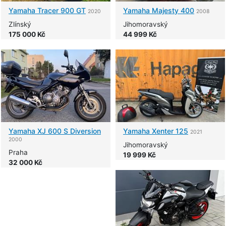
Yamaha
Tracer 900 GT
Yamaha
Majesty 400
2020
2008
Zlínský
Jihomoravský
175 000 Kč
44 999 Kč
Yamaha
XJ 600 S Diversion
Yamaha
Xenter 125
2021
2000
Jihomoravský
Praha
19 999 Kč
32 000 Kč