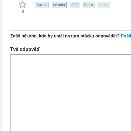
Suzuki
Intruder
c800
Black
editon
0
Znáš někoho, kdo by uměl na tuto otázku odpovědět?
Pošl
Tvá odpověď