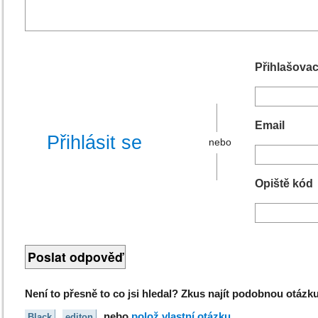
Přihlašovac
Email
Přihlásit se
nebo
Opiště kód
Není to přesně to co jsi hledal? Zkus najít podobnou otáz
nebo
polož vlastní otázku
.
Black
editon