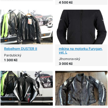
4 500 Kč
Rebelhorn DUSTER II
mikina na motorku Furygan,
vel. L
Pardubický
Jihomoravský
1 300 Kč
3 000 Kč