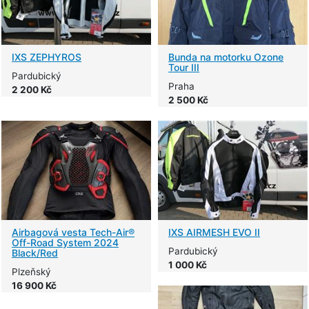
IXS ZEPHYROS
Bunda na motorku Ozone
Tour III
Pardubický
Praha
2 200 Kč
2 500 Kč
Airbagová vesta Tech-Air®
IXS AIRMESH EVO II
Off-Road System 2024
Pardubický
Black/Red
1 000 Kč
Plzeňský
16 900 Kč