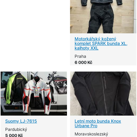
Motorkářský kožený
komplet SPARK bunda XL,
kalhoty XXL
Praha
6 000 Kč
Suomy LJ-7615
Letní moto bunda Knox
Urbane Pro
Pardubický
Moravskoslezský
5 000 Kč