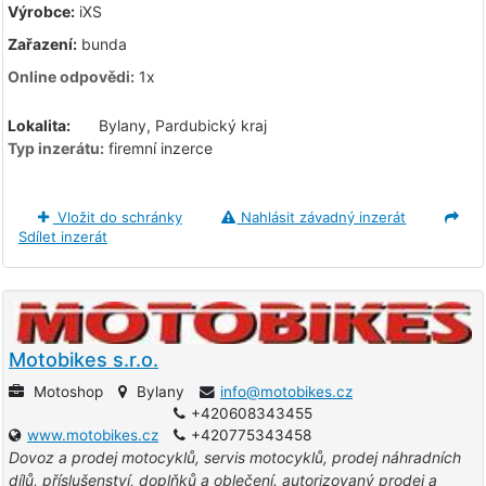
Výrobce:
iXS
Zařazení:
bunda
Online odpovědi:
1x
Lokalita:
Bylany, Pardubický kraj
Typ inzerátu:
firemní inzerce
Vložit do schránky
Nahlásit závadný inzerát
Sdílet inzerát
Motobikes s.r.o.
Motoshop
Bylany
info@motobikes.cz
+420608343455
www.motobikes.cz
+420775343458
Dovoz a prodej motocyklů, servis motocyklů, prodej náhradních
dílů, příslušenství, doplňků a oblečení. autorizovaný prodej a