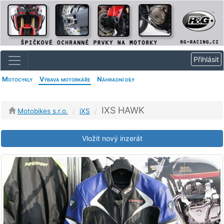
Motocykly
Výbava motorkáře
Náhradní díly
IXS HAWK
Motobikes s.r.o.
iXS
Vložit nový inzerát